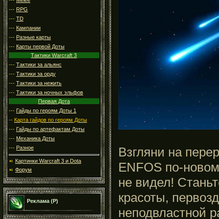
---
RPG
---
TD
---
Кампании
---
Разные карты
---
Карты первой Доты
Тактики Warcraft 3
---
Тактики за альянс
---
Тактики за орду
---
Тактики за нежить
---
Тактики за ночных эльфов
Первая Дота
---
Гайды по героям Доты 1
--
Карта гайдов по героям Доты
---
Гайды по артефактам Доты
---
Механика Доты
Взгляни на пере
---
Разное
Картинки Warcraft 3 и Dota
ENFOS по-новому
Форум
не видел! Стань
красоты, первоз
Реклама (Р)
неподвластной р