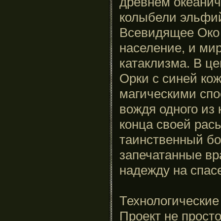
древнем океани
колыбели эльфий
Всевидящее Око
население, и мир
катаклизма. В ц
Орки с синей ко
магическими спо
вождя одного из
конца своей расы
таинственный бог
запечатанные вр
надежду на спас
Технологические
Проект не прост