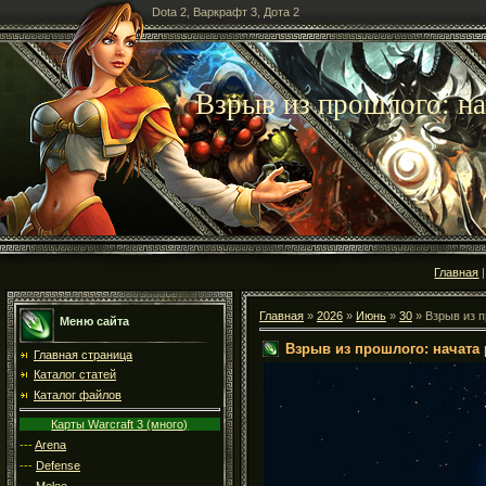
Dota 2, Варкрафт 3, Дота 2
Взрыв из прошлого: нач
Главная
Главная
»
2026
»
Июнь
»
30
» Взрыв из п
Меню сайта
Взрыв из прошлого: начата р
Главная страница
Каталог статей
Каталог файлов
Карты Warcraft 3 (много)
---
Arena
---
Defense
---
Melee