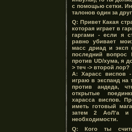
с помощью сетки. Ин
талонов один за дру
Q: Привет Какая стр
которая играет в га
гаргами - если я с
равно убивает мои
масс дриад и эксп 
последний вопрос 
против UD/хума, я д
> теч -> второй лор?
A: Харасс виспов -
играю в экспанд на 
против андеда, ч
открытые поединк
харасса виспов. П
иметь готовый мага
затем 2 АоЛ'а и
необходимости.
Q: Кого ты счит