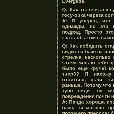
Everglide.
Q: Как ты считаешь
госу-орка череза со
A: Я уверен, что
однажды, но это 
подряд. Просто это
знать об этом с само
Q: Как победить ста
сидит на базе на ран
стрелка, несколько 
затем сильно тебя п
было ещё круче) ко
тиер3? Я нахожу 
отбиться, если т
раньше. Потому что н
тупо сидит на мэ
повреждения почти н
A: Панда хороша про
базе, ты можешь пр
потом его прессинг 