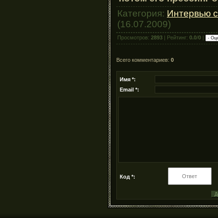
Категория:
Интервью с
(16.07.2009)
Просмотров:
2893
| Рейтинг:
0.0
/
0
|
Всего комментариев:
0
Имя *:
Email *:
Код *: