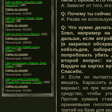
Гайд по Войду (Faceless Void,
A: Зависит от того, к
Darkterror)
(
197
)
[
Гайды по героям
]
Q: Почему ты сейчас
Просмотров: 219958
A: Разве не использу
Гайд по Траксе (Traxex, Drow
Ranger)
(
89
)
[
Гайды по героям
]
Q: Что нужно делать
Просмотров: 201352
3лвл, например на
Гайд по Урсе (Ursa Warrior)
(
121
)
дальше, если апгрэй
[
Гайды по героям
]
Просмотров: 198350
(я закрипил обсерв
Гайд по Гуле (Лайфстилеру,
кобольдов, лабор
Найксу)
(
76
)
попробовать убить 
[
Гайды по героям
]
Просмотров: 193137
второй вопрос: ка
Гайд по Баланару (Balanar, Night
Варден на картах в
Stalker)
(
150
)
Спасибо.
[
Гайды по героям
]
Просмотров: 163137
A: Если он пытаетс
Гайд по Legion Commander
мешать. Харассить а
(Командиру легиона, Tresdin)
(
162
)
[
Гайды по героям
]
вариант, но при воз
Просмотров: 157892
средство, чтобы ут
Против хумана ста
оранжевыми гноллам
третий на базе для за