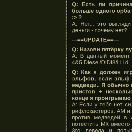
Q: Есть ли причин
больше одного орба 
:> ?
A: Нет... это выгляд
деньги - почему нет?
---==UPDATE==---
Q: Назови пятёрку л
A: В данный момент 
4&5.Diesel/DIDI8/Liil.d
Q: Как я должен иг
эльфов, если эльф 
медведи.. Я обычно 
пристов + нескольк
конце я проигрываю 
A: Если у тебя нет с
рифлокастеров, АМ и 
против медведей в 
потестить МК вместо 
3го левела и попыт