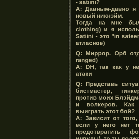
- satiini?
A: Давным-давно я 
новый никнэйм.
Тогда на мне была
clothing) и я исполь
Satiini - это "in sat
атласное)
Q: Миррор. Орб от
ranged)
A: DH, так как у н
атаки
Q: Представь ситуа
бистмастер, тинке
против моих Блэйдма
и волкеров. Как 
выиграть этот бой?
A: Зависит от того,
если у него нет т
предотвратить фок
инвулы), то ты долж