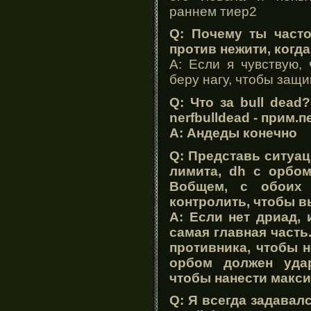
раннем тиер2
Q: Почему ты част
против нежити, когд
A: Если я чувствую,
беру нагу, чтобы защи
Q: Что за bull dead?
nerfbulldead - прим.
A: Андеды конечно
Q: Представь ситуац
лимита, dh с орбом
Вобщем, с обоих 
контролить, чтобы в
A: Если нет дриад, 
самая главная часть
противника, чтобы н
орбом должен удар
чтобы нанести макс
Q: Я всегда задавал