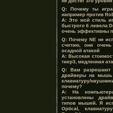
не достиг 3го уровня
Q: Почему ты игра
например против Rob
A: Это мой стиль и
быстрого 6 левела D
очень эффективны п
Q: Почему NE не ис
считаю, они очень
осадной атакой
A: Высокая стоимост
тиер3, медленная ата
Q: Вам разрешают 
драйверы на мышь 
клавиатуру/наушни
почему?
A: На компьютер
установлены драй
типов мышей. Я ис
Optical, клавиатур