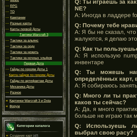
Q: Ты играешь за ка
---
RPG
NE?
---
TD
A: Иногда в ладдере fo
---
Кампании
---
Разные карты
Q: Почему тебе нрав
---
Карты первой Доты
A: Я бы не сказал, чт
Тактики Warcraft 3
жалуются, я делаю это
---
Тактики за альянс
---
Тактики за орду
Q: Как ты пользуешь
---
Тактики за нежить
A: Я использую nump
---
Тактики за ночных эльфов
инвентаре
Первая Дота
---
Гайды по героям Доты 1
Q: Ты можешь на
--
Карта гайдов по героям Доты
определённых карт, 
---
Гайды по артефактам Доты
A: Я собираюсь занят
---
Механика Доты
---
Разное
Q: Много ли ты прак
Картинки Warcraft 3 и Dota
каков ты сейчас?
Форум
A: Да, я много практи
больше не играю так 
Q: Используешь л
Категории каталога
выбрал свою расу?
Создание карт
[47]