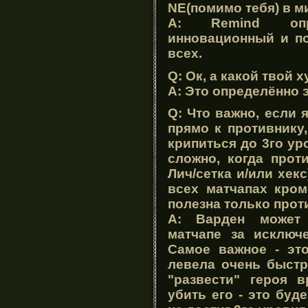
NE(помимо тебя) в м
A: Remind опр
инновационный и п
всех.
Q: Ок, а какой твой 
A: Это определённо 
Q: Что важно, если 
прямо к противнику
крипиться до 3го ур
сложно, когда проти
Лич/сетка и/или хекс
всех матчапах кро
полезна только прот
A: Варден может
матчапе за исключ
Самое важное - это
левела очень быстр
"развести" героя 
убить его - это буд