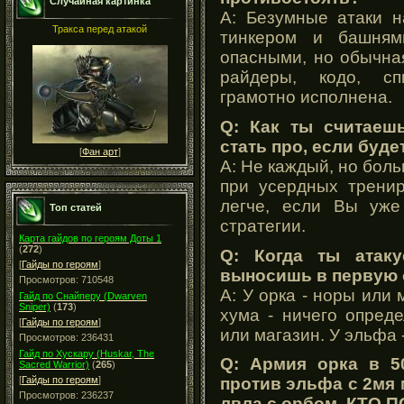
Случайная картинка
A: Безумные атаки н
Тракса перед атакой
тинкером и башням
опасными, но обычна
райдеры, кодо, сп
грамотно исполнена.
Q: Как ты считаеш
стать про, если буде
[
Фан арт
]
A: Не каждый, но боль
при усердных тренир
легче, если Вы уже
Топ статей
стратегии.
Карта гайдов по героям Доты 1
(
272
)
Q: Когда ты атаку
[
Гайды по героям
]
выносишь в первую
Просмотров: 710548
A: У орка - норы или 
Гайд по Снайперу (Dwarven
Sniper)
(
173
)
хума - ничего опреде
[
Гайды по героям
]
или магазин. У эльфа 
Просмотров: 236431
Гайд по Хускару (Huskar, The
Q: Армия орка в 50
Sacred Warrior)
(
265
)
[
Гайды по героям
]
против эльфа с 2мя 
Просмотров: 236237
лвла с орбом. КТО 