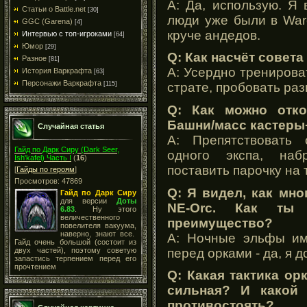
A: Да, использую. Я
Статьи о Battle.net
[30]
люди уже были в Warc
GGC (Garena)
[4]
круче андедов.
Интервью с топ-игроками
[64]
Юмор
[29]
Q: Как насчёт совет
Разное
[81]
A: Усердно тренирова
История Варкрафта
[63]
Персонажи Варкрафта
[115]
страте, пробовать ра
Q: Как можно отко
Башни/масс кастеры
Случайная статья
A: Препятствовать 
Гайд по Дарк Сиру (Dark Seer,
одного экспа, наб
Ish'kafel) Часть I
(
16
)
поставить парочку на 
[
Гайды по героям
]
Просмотров: 47869
Q: Я видел, как мно
Гайд по Дарк Сиру
для версии
Доты
NE-Orc. Как ты
6.83
. Ну этого
величественного
преимущество?
повелителя вакуума,
наверно, знают все.
A: Ночные эльфы им
Гайд очень большой (состоит из
перед орками - да, я д
двух частей), поэтому советую
запастись терпением перед его
прочтением
Q: Какая тактика ор
сильная? И какой 
противостоять?