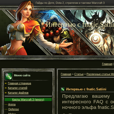
Гайды по Доте, Dota 2, стратегии и тактики Warcraft 3
Интервью с fnatic.Satii
Главная
Главная
»
Статьи
»
Различные статьи Wa
Меню сайта
Главная страница
Каталог статей
Интервью с fnatic.Satiini
Каталог файлов
Предлагаю вашему 
Карты Warcraft 3 (много)
интересного FAQ с о
---
Arena
ночного эльфа fnatic.Sa
---
Defense
---
Melee