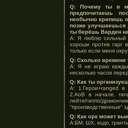
Q: Почему ты в м
предпочитаешь пос
необычно крипишь о
позже улучшаешься д
ты берёшь Варден на
A: Я люблю сильный 
хороши против гарг 
только если меня окру
Q: Сколько времени 
A: Я не играю кажды
несколько часов пере
Q: Как ты организуе
A: 1.Герои+ranged в
2.АоВ в начале, ran
лейте/гиппо/дракончик
"производственные" з
Q: Как орк может вы
A:БМ, ШХ, кодо, грант