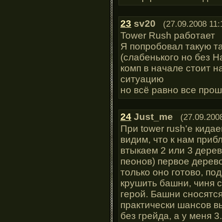
23
sv20
(27.09.2008 11:
Tower Rush работает
Я попробовал такую та
(слабенького но без Ha
комп в начале стоит н
ситуацию
но всё равно все прош
24
Just_me
(27.09.200
При tower rush'е кидае
видим, что к нам при
втыкаем 2 или 3 дерев
пеонов) первое дерев
только оно готово, по
крушить башни, чиня с
герой. Башни сносятся
практически шансов вы
без грейда, а у меня 3