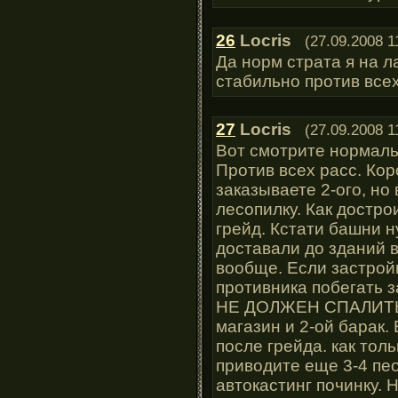
26
Locris
(27.09.2008 1
Да норм страта я на 
стабильно против всех
27
Locris
(27.09.2008 1
Вот смотрите нормаль
Против всех расс. Кор
заказываете 2-ого, но
лесопилку. Как достро
грейд. Кстати башни н
доставали до зданий в
вообще. Если застройк
противника побегать
НЕ ДОЛЖЕН СПАЛИТЬ 
магазин и 2-ой барак.
после грейда. как тол
приводите еще 3-4 пео
автокастинг починку. 