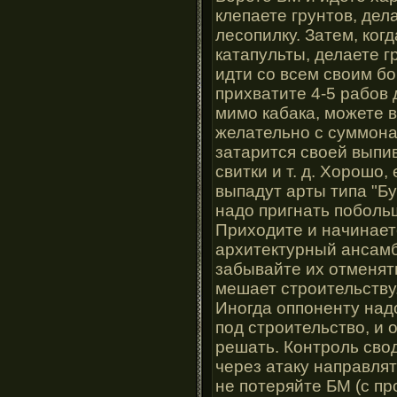
клепаете грунтов, дел
лесопилку. Затем, когд
катапульты, делаете г
идти со всем своим бог
прихватите 4-5 рабов 
мимо кабака, можете в
желательно с суммона
затарится своей выпив
свитки и т. д. Хорошо,
выпадут арты типа "Бук
надо пригнать поболь
Приходите и начинает
архитектурный ансамб
забывайте их отменят
мешает строительству
Иногда оппоненту над
под строительство, и 
решать. Контроль свод
через атаку направлят
не потеряйте БМ (с п