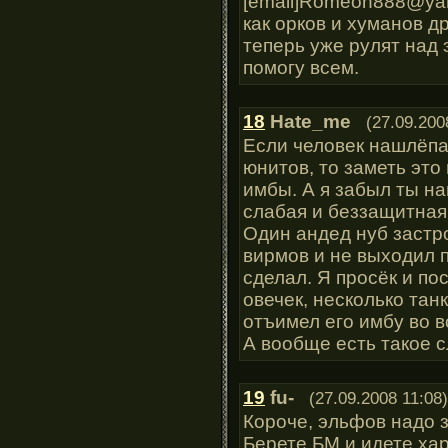
[email]Romeon888@yan
как орков и хуманов д
теперь уже рулят над
помогу всем.
18
Hate_me
(27.09.200
Если человек нашлёпа
юнитов, то заметь эт
имбы. А я забыл ты н
слабая и беззащитная
Один андед нуб застр
вирмов и не выходил п
сделал. Я просёк и по
овечек, несколько тан
отъимел его имбу во 
А вообще есть такое с
19
fu-
(27.09.2008 11:08)
Короче, эльфов надо з
Берете БМ и идете хар