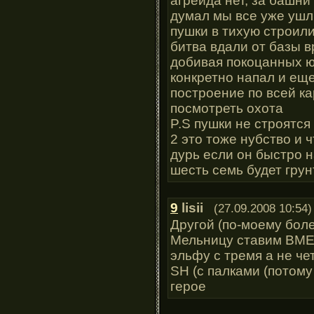
агрейда нет, за башни
думал мы все уже ушли
пушки в тихую строили
битва вдали от базы в
добивая покоцанных юн
конкретно напал и еще
построение по всей к
посмотреть охота
P.S пушки не строятся
2 это тоже нубство и 
дурь если он быстро н
шесть семь будет грун
9
lisii
(27.09.2008 10:54)
Другой (по-моему бол
Мельницу ставим ВМЕС
эльфу с тремя а не ч
SH (с палками (потому
герое