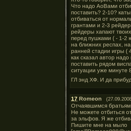
Что надо АоВами отбив
поставить? 2-10? каты
отбиваться от нормаль
грантами и 2-3 рейдер
рейдеры хапают твои
перед пушками ( - 1-2
на ближних респах, на
ранней стадии игры ( 
как сказал автор надо
поставить рядом виспа
ситуации уже минуте 
ГЛ энд ХФ. И да прибу
17
Romeon
(27.09.2008
Отчаявшимся братьям
Не можете отбиться от
за эльфов. Я же отбив
Пишите мне на мыло