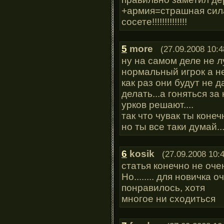
+армия=страшная сила
сосете!!!!!!!!!!!!!!
5
more
(27.09.2008 10:4
ну на самом деле не лу
нормальный игрок а не
как раз они будут не 
делать...а гоняться за
урков решают....
так что чувак ты коне
но ты все таки думай...
6
kosik
(27.09.2008 10:
статья конечно не оче
Но........ для новичка
понравилось, хотя
многое ни сходиться