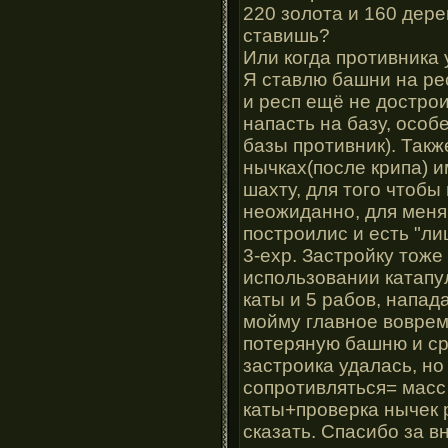
220 золота и 160 дере
ставишь?
Или когда противника 
Я ставлю башни на ре
и респ ещё не достро
напасть на базу, особ
базы противник). Такж
нычках(после крипа) 
шахту, для того чтобы
неожиданно, для меня
построилис и есть "л
3-ехр. Застройку тоже
использовании катапул
каты и 5 рабов, напад
мойму главное воврем
потеряную башню и ср
застроика удалась, н
сопротивляться= масс
каты+проверка нычек р
сказать. Спасибо за в