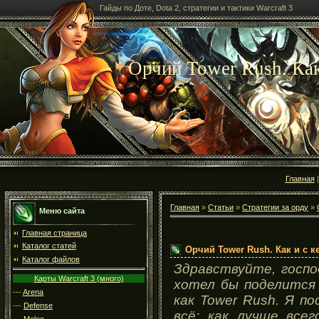
Гайды по Доте, Dota 2, стратегии и тактики Warcraft 3
Орчий Tower Rush. Как
Главная
Главная
»
Статьи
»
Стратегии за орду
»
Меню сайта
Главная страница
Каталог статей
Орчий Tower Rush. Как и с к
Каталог файлов
Здравствуйте, госпо
Карты Warcraft 3 (много)
хотел бы поделится
---
Arena
как Tower Rush. Я п
---
Defense
всё: как лучше всег
---
Melee