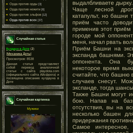
выдалбливаете дырку.
Орда против орды
[3]
Чаще лесной дроп
Орда против нежити
[6]
катапульт, но башни 
Орда против эльфов
[12]
Орда против всех
[37]
приём часто доводи
применив этот приём
городе мой оппонент
Случайная статья
меня, начал рвать вол
Приём Башни на эксп
Кулдаун в Доте
(
2
)
экспанда башнями. Э
[
Механика Доты
]
Просмотров: 8538
оппонента. Она б
Данная статья представляет
некоторое время вык
собой перевод аналогичной
статьи с сайта playdota.com
считайте, что башню 
(официального сайта Айсфрога) и
посвящена описанию кулдауна в
случаев снесут. Мо
Доте
экспанде, тогда шанс
Также Башни могут и
бою. Напав на баз
Случайная картинка
отсутствия, вы на в
Мужики
несколько башен дл
придержания противни
Самое интересное,