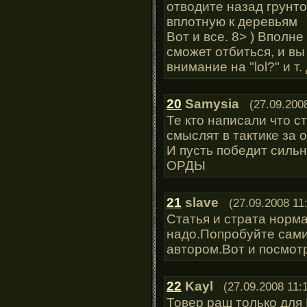
отводите назад грунт
вплотную к деревьям
Вот и все. 8> ) Вполн
сможет отбиться, и в
внимание на "lol?" и т. 
20
Samysia
(27.09.200
Те кто написали что с
смыслят в тактике за о
И пусть победит сильн
ОРДЫ
21
slave
(27.09.2008 11
Статья и страта норм
надо.Попробуйте сами
автором.Вот и посмотр
22
Kayl
(27.09.2008 11:
Товер раш только для 