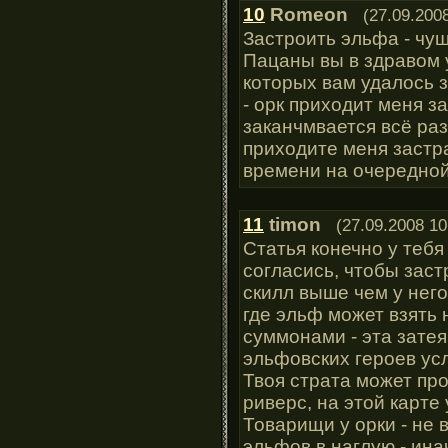
10
Romeon
(27.09.200
Застроить эльфа - чушь
Пацаны вы в здравом 
которых вам удалось 
- орк приходит меня за
заканчмвается всё раз
приходите меня застр
времени на очередной
11
timon
(27.09.2008 10
Статья конечно у тебя
согласиcь, чтобы зас
скилл выше чем у него.
где эльф может взять 
суммонами - эта зате
эльфовских героев ус
Твоя страта может про
риверс, на этой карте
Товарищи у орки - не
эльфов в наглую - ина