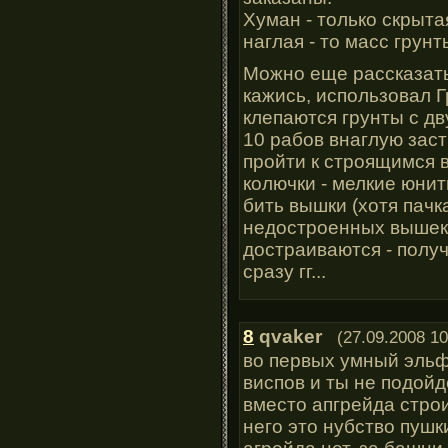
Хуман - только скрыта
наглая - то масс грун
Можно еще рассказать
кажись, использовал Г
клепаются грунты с дву
10 рабов внаглую заст
пройти к строящимся 
колючки - мелкие юнит
бить вышки (хотя пачк
недостроенных вышек 
достраиваются - получ
сразу гг...
8
qvaker
(27.09.2008 10
во первых умный эльф
виспов и ты не подой
вместо апгрейда строи
него это нубство пушк