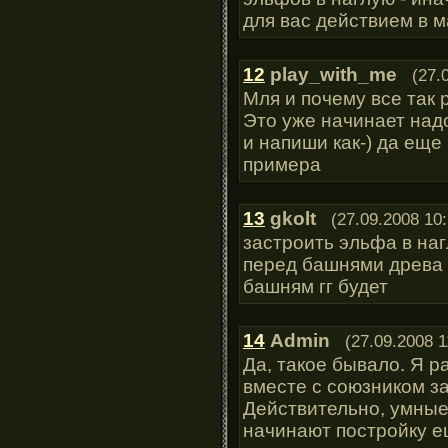
для вас действием в м
12
play_with_me
(27.
Мля и почему все так 
Это уже начинает надоед
и напиши как-) да еще
примера
13
gkolt
(27.09.2008 10:
застроить эльфа в на
перед башнями древа
башням гг будет
14
Admin
(27.09.2008 1
Да, такое бывало. Я р
вместе с союзником з
Действительно, умные
начинают постройку ещ