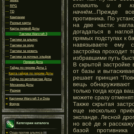
ставить и в ка
---
RPG
начнём...
Прежде вс
---
TD
---
Кампании
противника. По устан
---
Разные карты
на две части: нагл
---
Карты первой Доты
догадаться в нагло
Тактики Warcraft 3
прямых подступах к б
---
Тактики за альянс
навязываете ему с
---
Тактики за орду
застройка проходит т
---
Тактики за нежить
избравшими путь быст
---
Тактики за ночных эльфов
Первая Дота
В скрытой застройке
---
Гайды по героям Доты 1
от базы и вытаскивае
--
Карта гайдов по героям Доты
решает принцип "Пове
---
Гайды по артефактам Доты
вещь обнаруживают (
---
Механика Доты
только тогда когда ва
---
Разное
можете сразу отменят
Картинки Warcraft 3 и Dota
Также скрытая застр
Форум
еще несколько приё
экспанде. Лесной дро
но всё де я расскаж
Категории каталога
базой противника
Орда против альянса
[8]