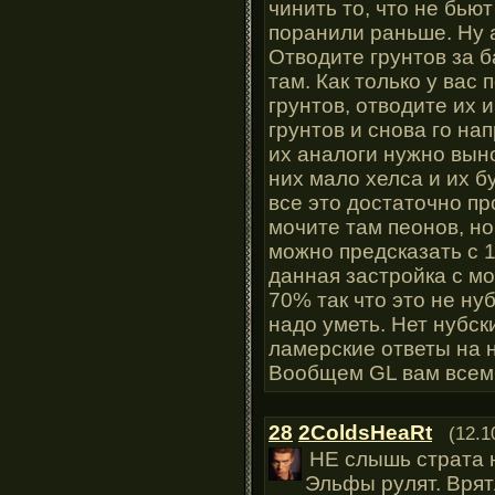
чинить то, что не бьют
поранили раньше. Ну 
Отводите грунтов за б
там. Как только у вас
грунтов, отводите их 
грунтов и снова го на
их аналоги нужно вынос
них мало хелса и их б
все это достаточно пр
мочите там пеонов, но
можно предсказать с 
данная застройка с мо
70% так что это не ну
надо уметь. Нет нубск
ламерские ответы на н
Вообщем GL вам всем
28
2ColdsHeaRt
(12.1
НЕ слышь страта н
Эльфы рулят. Врят