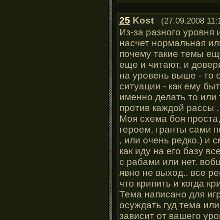
25
Kost
(27.09.2008 11:
Из-за разного уровня 
насчет нормальная ил
почему такие темы еще
еще и читают, и довер
на уровень выше - то 
ситуации - как ему быть
именно делать то или т
против каждой рассы .
Моя схема боя проста
героем, гранты сами по
, или очень редко.) и 
как иду на его базу в
с рабами или нет. воб
явно не выход.. все р
что крипить и когда крип
Тема написано для игро
осуждать гуд тема или 
зависит от вашего уро