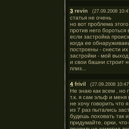
3
revin
(27.09.2008 10:4
статья не очень
но вот проблема этого
против него бороться 
если застройка происхо
когда ее обнаруживае
построены - снести их
застройки - мой выход 
и свои башни строит н
плиз...
4
frivil
(27.09.2008 10:47
Не знаю как всем , но
т.к. я сам эльф и меня
не хочу говорить что я
из 7 раз пытались зас
будешь лоховать так и
придумайте, орки, что
правильно заметил де