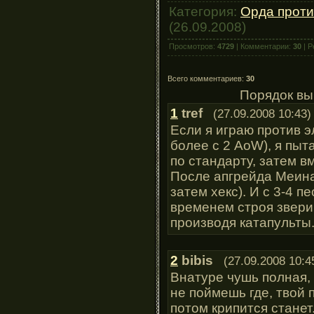
Категория:
Орда проти
(26.09.2008)
Просмотров:
4729
| Комментарии:
30
| Р
Всего комментариев:
30
Порядок вы
1
tref
(27.09.2008 10:43)
Если я играю против э
более с 2 AoW), я пыт
по стандарту, затем в
После апгрейда Меина
затем хекс). И с 3-4 п
временем строя зверин
производя катапульты
2
bibis
(27.09.2008 10:4
Внатуре чушь полная,
не поймешь где, твой 
потом крипится станет