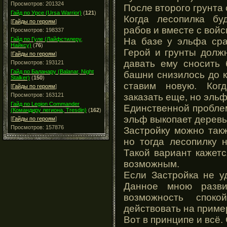
Просмотров: 201324
После второго грунта 
Гайд по Урсе (Ursa Warrior)
(
121
)
Когда лесопилка бу
[
Гайды по героям
]
рабов и вместе с войс
Просмотров: 198337
На базе у эльфа сра
Гайд по Гуле (Лайфстилеру,
Найксу)
(
76
)
Герой и грунты долж
[
Гайды по героям
]
давать ему сносить 
Просмотров: 193121
Гайд по Баланару (Balanar, Night
башни снизилось до 
Stalker)
(
150
)
ставим новую. Ког
[
Гайды по героям
]
заказать еще, но эльф
Просмотров: 163121
Гайд по Legion Commander
Единственной проблем
(Командиру легиона, Tresdin)
(
162
)
эльф выкопает деревь
[
Гайды по героям
]
Просмотров: 157876
Застройку можно так
но тогда лесопилку 
Такой вариант кажет
возможным.
Если Застройка не у
Данное мною разви
возможность споко
действовать на пример
Вот в принципе и всё. 