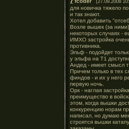
7
fcoder
(27.09.2008 10
для новичка тяжело по
и так знают.
Хотел добавить "отсе
Возле вышек (за ними)
некоторых случаях - е
ИМХО застройка очень
противника.
Эльф - подойдет тольк
у эльфа на Т1 доступны
Андед - имеет смысл т
Причем только в тех с
финдов - и их у него р
первую ночь.
Орк - наглая застройка
преимущество в войска
этом, когда вышки дос
конкуренцию норам пр
написал, но думаю мен
строятся вышки ката
заказаны.