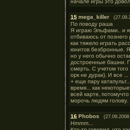
начале игры это дово
15
mega_killer
(27.09.
По поводу раша
Я играю Эльфами.. и я
отбиваюсь от познего 
как тяжело играть ра
юнитов безбронные. Я
но у него обычно оста
достроенные башни. П
смерть. С учетом того
орк не дурак). И все .
+ еще пару катапульт..
время... как некоторы
всей карте, потомучто
морочь людям голову.
16
Phobos
(27.09.2008
Hmmm...
Кто-то говорил, что з