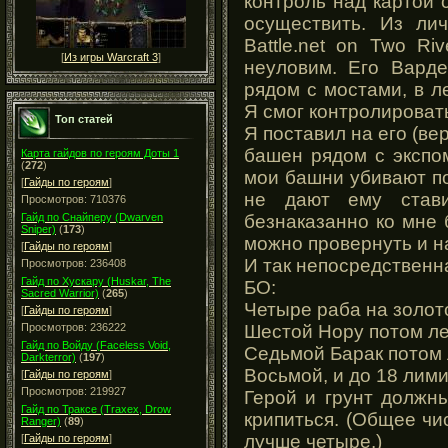
контроль над картой
осуществить. Из ли
Battle.net on Two R
[
Из игры Warcraft 3
]
неуловим. Его Варде
рядом с мостами, в л
Я смог контролироват
Топ статей
Я поставил на его (ве
башен рядом с экспом
Карта гайдов по героям Доты 1
(
272
)
мои башни убивают по
[
Гайды по героям
]
не дают ему стави
Просмотров: 710376
безнаказанно ко мне б
Гайд по Снайперу (Dwarven
Sniper)
(
173
)
можно провернуть и н
[
Гайды по героям
]
И так непосредственн
Просмотров: 236408
Гайд по Хускару (Huskar, The
БО:
Sacred Warrior)
(
265
)
Четыре раба на золот
[
Гайды по героям
]
Шестой Нору потом ле
Просмотров: 236222
Гайд по Войду (Faceless Void,
Седьмой Барак потом 
Darkterror)
(
197
)
Восьмой, и до 18 лими
[
Гайды по героям
]
Просмотров: 219927
Герой и грунт должн
Гайд по Траксе (Traxex, Drow
крипиться. (Общее чи
Ranger)
(
89
)
лучше четыре.)
[
Гайды по героям
]