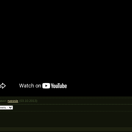
авил:
russsix
(03.10.2013)