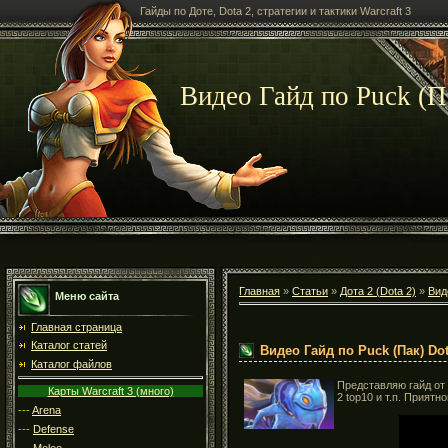
Гайды по Доте, Dota 2, стратегии и тактики Warcraft 3
Видео Гайд по Puck (П
Главная
»
Статьи
»
Дота 2 (Dota 2)
»
Вид
Меню сайта
Главная страница
Каталог статей
Видео Гайд по Puck (Пак) Dot
Каталог файлов
Представляю гайд от
Карты Warcraft 3 (много)
2 top10 и т.п. П
риятно
---
Arena
---
Defense
---
Melee