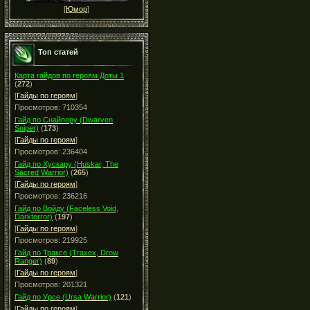
[
Юмор
]
Топ статей
Карта гайдов по героям Доты 1
(
272
)
[
Гайды по героям
]
Просмотров: 710354
Гайд по Снайперу (Dwarven
Sniper)
(
173
)
[
Гайды по героям
]
Просмотров: 236404
Гайд по Хускару (Huskar, The
Sacred Warrior)
(
265
)
[
Гайды по героям
]
Просмотров: 236216
Гайд по Войду (Faceless Void,
Darkterror)
(
197
)
[
Гайды по героям
]
Просмотров: 219925
Гайд по Траксе (Traxex, Drow
Ranger)
(
89
)
[
Гайды по героям
]
Просмотров: 201321
Гайд по Урсе (Ursa Warrior)
(
121
)
[
Гайды по героям
]