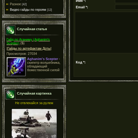
Имя *:
Разное
[42]
Email *:
Видео гайды по героям
[12]
Случайная статья
Гайд по Аганиму (Aghanim's
Scepter)
(
5
)
[
Гайды по артефактам Доты
]
Просмотров: 27034
Aghanim's Scepter
-
Код *:
скипетр волшебника,
обладающий
божественной силой
Случайная картинка
Не отвлекайся за рулем