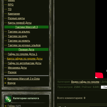
---
RPG
---
TD
---
Кампании
---
Разные карты
---
Карты первой Доты
Тактики Warcraft 3
---
Тактики за альянс
---
Тактики за орду
---
Тактики за нежить
---
Тактики за ночных эльфов
Первая Дота
---
Гайды по героям Доты 1
--
Карта гайдов по героям Доты
---
Гайды по артефактам Доты
---
Механика Доты
---
Разное
Картинки Warcraft 3 и Dota
Категория:
Видео гайды по героям
| Доб
Форум
Просмотров:
2184
| Рейтинг:
0.0
/
0
|
Всего комментариев:
0
Категории каталога
Гайды
[127]