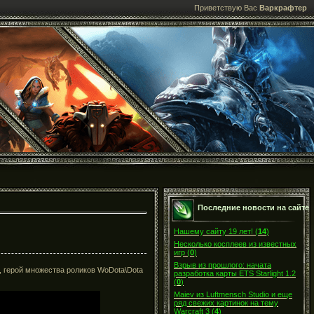
Приветствую Вас
Варкрафтер
Последние новости на сайте
Нашему сайту 19 лет!
(
14
)
Несколько косплеев из известных
игр
(
0
)
Взрыв из прошлого: начата
 герой множества роликов WoDota\Dota
разработка карты ETS Starlight 1.2
(
0
)
Maiev из Luftmensch Studio и еще
ряд свежих картинок на тему
Warcraft 3
(
4
)