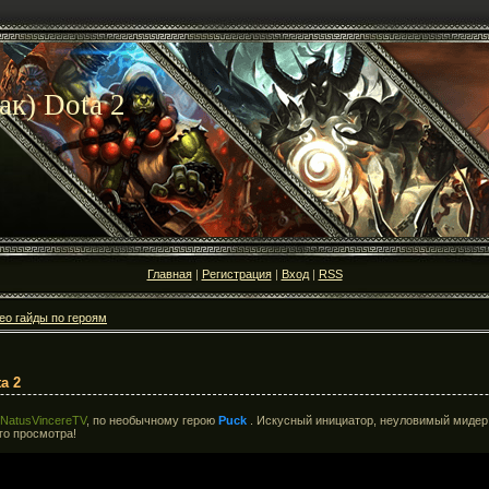
ак) Dota 2
Главная
|
Регистрация
|
Вход
|
RSS
ео гайды по героям
a 2
NatusVincereTV
, по необычному герою
Puck
. Искусный инициатор, неуловимый мидер,
го просмотра!