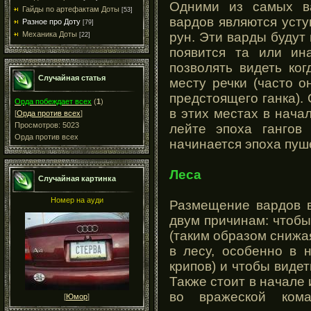
Одними из самых в
Гайды по артефактам Доты
[53]
вардов являются уст
Разное про Доту
[79]
рун. Эти варды будут 
Механика Доты
[22]
появится та или ин
позволять видеть ко
Случайная статья
месту речки (часто о
предстоящего ганка).
Орда побеждает всех
(
1
)
в этих местах в нача
[
Орда против всех
]
Просмотров: 5023
лейте эпоха гангов
Орда против всех
начинается эпоха пуш
Леса
Случайная картинка
Номер на ауди
Размещение вардов в
двум причинам: чтобы
(таким образом снижа
в лесу, особенно в 
крипов) и чтобы видет
Также стоит в начале 
во вражеской ком
[
Юмор
]