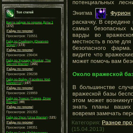
потенциальных лесн
Энигма
,
Фурион
Топ статей
раскачку. В середине
Карта гайдов по героям Доты 1
(
272
)
самых безопасных 
[
Гайды по героям
]
варды во вражеско
Просмотров: 710551
местность в поле для
Гайд по Снайперу (Dwarven
Sniper)
(
173
)
безопасного фарма
[
Гайды по героям
]
видите что вражеские
Просмотров: 236434
может помочь вам без
Гайд по Хускару (Huskar, The
Sacred Warrior)
(
265
)
[
Гайды по героям
]
Около вражеской ба
Просмотров: 236238
Гайд по Войду (Faceless Void,
Darkterror)
(
197
)
В большинстве случ
[
Гайды по героям
]
вражеской базы беспо
Просмотров: 219959
Гайд по Траксе (Traxex, Drow
этом может возникну
Ranger)
(
89
)
знать планы ваших
[
Гайды по героям
]
вовремя замечать пер
Просмотров: 201353
Гайд по Урсе (Ursa Warrior)
(
121
)
Категория:
Разное про
[
Гайды по героям
]
Просмотров: 198351
(15.04.2013)
Гайд по Гуле (Лайфстилеру,