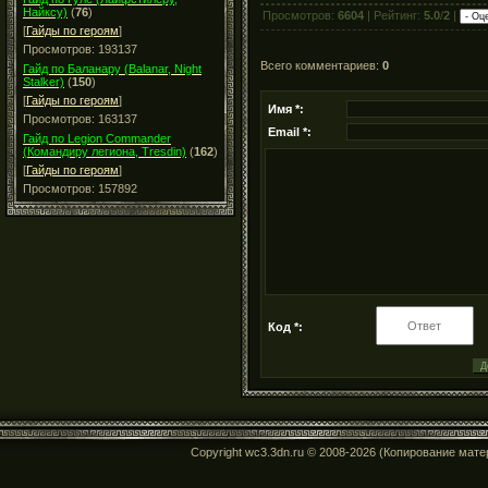
Найксу)
(
76
)
Просмотров:
6604
| Рейтинг:
5.0
/
2
|
[
Гайды по героям
]
Просмотров: 193137
Всего комментариев:
0
Гайд по Баланару (Balanar, Night
Stalker)
(
150
)
[
Гайды по героям
]
Имя *:
Просмотров: 163137
Email *:
Гайд по Legion Commander
(Командиру легиона, Tresdin)
(
162
)
[
Гайды по героям
]
Просмотров: 157892
Код *:
Copyright wc3.3dn.ru © 2008-2026 (Копирование мат