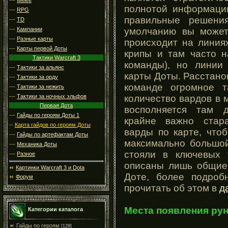
полнотой информации
---
RPG
правильные решени
---
TD
---
Кампании
умолчанию вы можете
---
Разные карты
происходит на линия
---
Карты первой Доты
крипы и там часто н
Тактики Warcraft 3
команды), но линии
---
Тактики за альянс
карты Доты. Расстано
---
Тактики за орду
команде огромное т
---
Тактики за нежить
количество вардов в 
---
Тактики за ночных эльфов
Первая Дота
восполняется там 
---
Гайды по героям Доты 1
крайне важно стар
--
Карта гайдов по героям Доты
варды по карте, что
---
Гайды по артефактам Доты
максимально большой
---
Механика Доты
стояли в ключевых 
---
Разное
описаны лишь общие 
Картинки Warcraft 3 и Dota
Доте, более подроб
Форум
прочитать об этом в
д
Места появления ру
Категории каталога
Гайды по героям
[128]