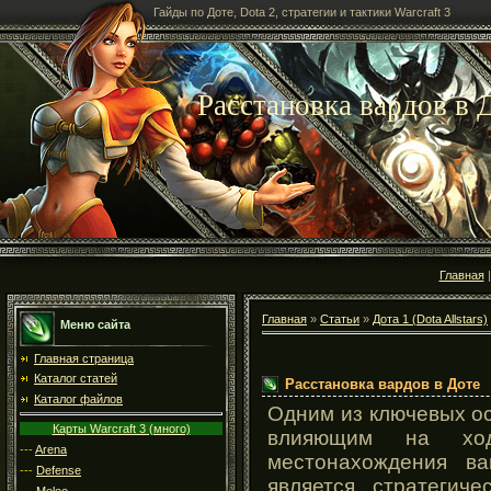
Гайды по Доте, Dota 2, стратегии и тактики Warcraft 3
Расстановка вардов в 
Главная
Главная
»
Статьи
»
Дота 1 (Dota Allstars)
Меню сайта
Главная страница
Каталог статей
Расстановка вардов в Доте
Каталог файлов
Одним из ключевых о
Карты Warcraft 3 (много)
влияющим на ход
---
Arena
местонахождения ва
---
Defense
является стратегич
---
Melee