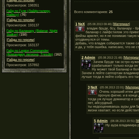
[
Гайды по героям
]
Просмотров: 198351
Гайд по Гуле (Лайфстилеру,
Всего комментариев:
25
Найксу)
(
76
)
[
Гайды по героям
]
1
NeX
[
Материал
]
(05.08.2013 09:46)
Просмотров: 193137
владик бруде, бсу, баланару - б
Гайд по Баланару (Balanar, Night
баланар с лайфстилом это привет
Stalker)
(
150
)
фейзы армлет, но я не понимаю такую мо
отодвинулся от темы.
[
Гайды по героям
]
добавь, что владик собирается также са
Просмотров: 163137
и да, у тебя ошибка. написано, что не 
Гайд по Legion Commander
(Командиру легиона, Tresdin)
(
162
)
2
Admin
[
Материа
(05.08.2013 21:48)
[
Гайды по героям
]
Зачем Бруде так остро нужен
Просмотров: 157892
срабатывает только когда он 
Ну может твой Баланар и бол
Зачем в лейте саппортам владимир?
лучше тогда в лейте собрать его т
3
NeX
[
Матери
(05.08.2013 22:01)
Очень хороший итем для н
прочую фигню. и в конце 
тогда уж лучше доминатор и сат
нет, абсурдный.
ты недооцениваешь ауры для 5ы
жизни хватает. но если действит
5
Admin
[
М
(06.08.2013 20:51)
Ну аура владимира р