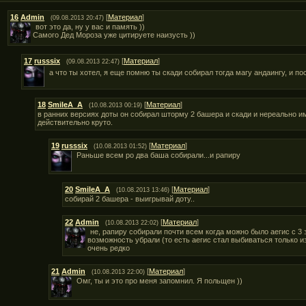
16
Admin
[
Материал
]
(09.08.2013 20:47)
вот это да, ну у вас и память ))
Самого Дед Мороза уже цитируете наизусть ))
17
russsix
[
Материал
]
(09.08.2013 22:47)
а что ты хотел, я еще помню ты скади собирал тогда магу андаингу, и п
18
SmileA_A
[
Материал
]
(10.08.2013 00:19)
в ранних версиях доты он собирал шторму 2 башера и скади и нереально и
действительно круто.
19
russsix
[
Материал
]
(10.08.2013 01:52)
Раньше всем ро два баша собирали...и рапиру
20
SmileA_A
[
Материал
]
(10.08.2013 13:46)
собирай 2 башера - выигрывай доту..
22
Admin
[
Материал
]
(10.08.2013 22:02)
не, рапиру собирали почти всем когда можно было аегис с 3 
возможность убрали (то есть аегис стал выбиваться только из
очень редко
21
Admin
[
Материал
]
(10.08.2013 22:00)
Омг, ты и это про меня запомнил. Я польщен ))