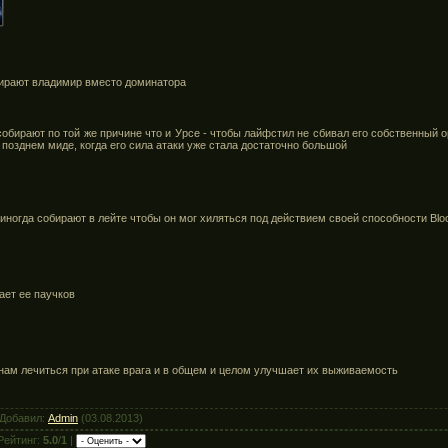
бирают владимир вместо доминатора
обирают по той же причине что и Урсе - чтобы лайфстил не сбивал его собственный о
 позднем миде, когда его сила атаки уже стала достаточно большой
 иногда собирают в лейте чтобы он мог хиляться под действием своей способности Bl
ает ее паучков
нам лечиться при атаке врага и в общем и целом улучшает их выживаемость
 Добавил:
Admin
(03.08.2013)
Рейтинг:
5.0
/
1
|