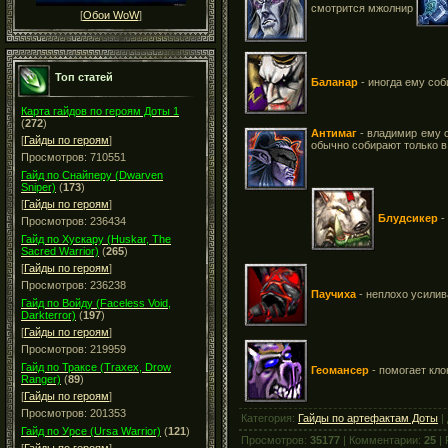
смотрится мжолнир
[
Обои WoW
]
Топ статей
Баланар
- иногда ему со
Карта гайдов по героям Доты 1
(
272
)
Антимаг
- владимир ему с
[
Гайды по героям
]
обычно собирают только в
Просмотров: 710551
Гайд по Снайперу (Dwarven
Sniper)
(
173
)
[
Гайды по героям
]
Блудсикер
-
Просмотров: 236434
Гайд по Хускару (Huskar, The
Sacred Warrior)
(
265
)
[
Гайды по героям
]
Просмотров: 236238
Паучиха
- неплохо усилив
Гайд по Войду (Faceless Void,
Darkterror)
(
197
)
[
Гайды по героям
]
Просмотров: 219959
Гайд по Траксе (Traxex, Drow
Геомансер
- помогает кло
Ranger)
(
89
)
[
Гайды по героям
]
Просмотров: 201353
Категория:
Гайды по артефактам Доты
|
Гайд по Урсе (Ursa Warrior)
(
121
)
Просмотров:
35177
| Комментарии:
25
| 