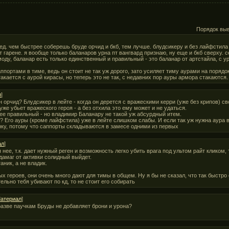
Порядок вы
ред. чем быстрее соберешь бруде орчид и бкб, тем лучше. блудсикеру и без лайфстила
 гарене. я вообще только баланаров урна пт вангвард признаю, ну еще и бкб сверху. 
ду, баланар есть только единственный и правильный - это баланар от артстайла, с урн
ппортами в тиме, ведь он стоит не так уж дорого, зато усиляет тиму аурами на порядок
стакается с аурой кирасы, но теперь это не так, с недавних пор ауры армора стакаются.
л
]
 орчид? Блудсикер в лейте - когда он дерется с вражескими керри (уже без крипов) с
уже убьет вражеского героя - а без отхила это ему может и не удаться.
ее правильный - но владимир Баланару не такой уж абсурдный итем.
 Его ауры (кроме лайфстила) уже в лейте слишком слабы. И если так уж нужна аура 
анку, потому что саппорты складываются в замесе одними из первых
ал
]
ее, т.к. дает нужный реген и возможность легко убить врага под ультом райт кликом, т.
дамаг от активки солидный выйдет.
аник, а не владик.
х героев, они очень много дают для тимы в общем. Ну я бы не сказал, что так быстр
ельно тебя убивают по кд, то не стоит его собирать
атериал
]
азве паучкам Бруды не добавляет брони и урона?