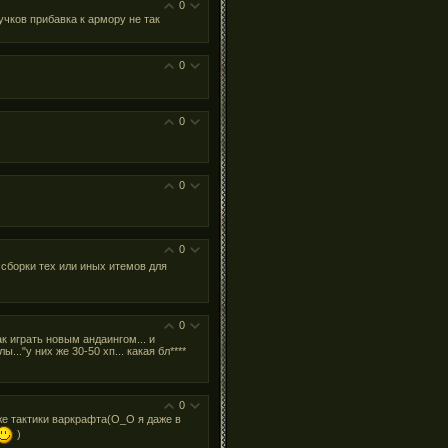
0
учков прибавка к армору не так
0
0
0
0
сборки тех или иных итемов для
0
к играть новым андаингом... и
.."у них же 30-50 хп... какая бл****
0
аже тактики варкрафта(О_О я даже в
)