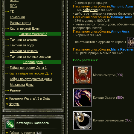
+2 хп/сек регенерации
---
RPG
Пассивная способность:
Vampiric Aura
- 16%
лайфстил
в 900 АоЕ
---
TD
- действует только на героев ближнего 
---
Кампании
Пассивная способность:
Damage Aura
+15% к урону в 900 АоЕ
---
Разные карты
- учитывается только урон, обеспечи
распространяется)
---
Карты первой Доты
Пассивная способность:
Armor Aura
Тактики Warcraft 3
+5 брони в 900 АоЕ
---
Тактики за альянс
- не стакается с аурами от кирасы
---
Тактики за орду
Пассивная способность:
Mana Regenera
---
Тактики за нежить
+0.8 регенерации маны в 900 АоЕ
---
Тактики за ночных эльфов
Собирается из:
Первая Дота
---
Гайды по героям Доты 1
--
Карта гайдов по героям Доты
Маска смерти (
900
)
---
Гайды по артефактам Доты
---
Механика Доты
---
Разное
Кольцо базиля (
500
)
Картинки Warcraft 3 и Dota
Форум
Кольцо регенерации (
350
)
Категории каталога
Гайды по героям
[128]