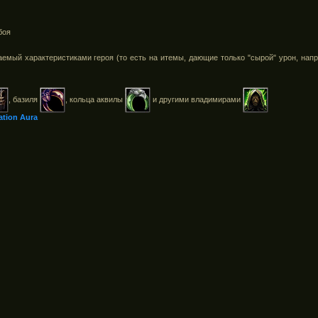
боя
ваемый характеристиками героя (то есть на итемы, дающие только "сырой" урон, на
, базиля
, кольца аквилы
и другими владимирами
tion Aura