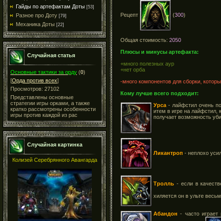
Гайды по артефактам Доты
[53]
Рецепт
(
300
)
Разное про Доту
[79]
Механика Доты
[22]
Общая стоимость:
2050
Плюсы и минусы артефакта:
Случайная статья
+много полезных аур
+нет орба
Основные тактики за орду
(
0
)
[
Орда против всех
]
-много компонентов для сборки, котор
Просмотров: 27102
Кому лучше всего подходит:
Представлены основные
стратегии игры орками, а также
Урса
- лайфстил очень по
кратко рассмотрены особенности
итем в игре на лайфстил, 
игры против каждой из рас
получает возможность уб
Случайная картинка
Ликантроп
- неплохо усил
Колизей Серебрянного Авангарда
Тролль
- если в качест
хиляется он в ульте весь
Абандон
- часто играет