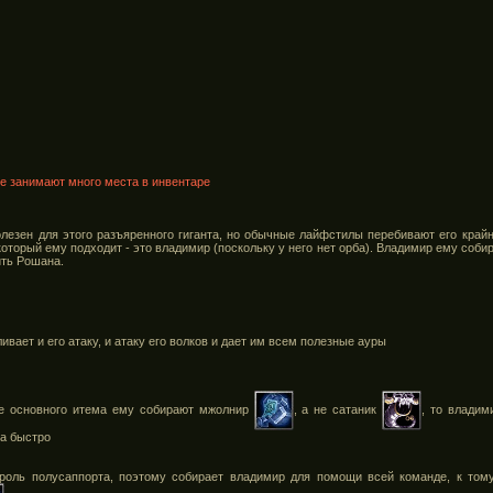
ые занимают много места в инвентаре
лезен для этого разъяренного гиганта, но обычные лайфстилы перебивают его край
который ему подходит - это владимир (поскольку у него нет орба). Владимир ему соби
ить Рошана.
ивает и его атаку, и атаку его волков и дает им всем полезные ауры
ве основного итема ему собирают мжолнир
, а не сатаник
, то владим
ма быстро
 роль полусаппорта, поэтому собирает владимир для помощи всей команде, к том