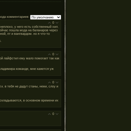
вода комментариев:
0
 неплохо, у него есть собственный хил.
сейчас пошла мода на баланаров через
ой, пт и вангвардом. но я что-то
.
0
вой лайфстил ему мало помогает так как
владимира команде, мне кажется уж
0
к. в тебя не дадут станы, нюки, слоу и
о складываются, в основном времени их
0