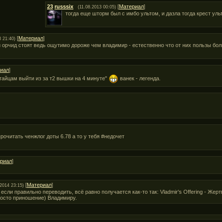
23
russsix
[
Материал
]
(11.08.2013 00:05)
тогда еще шторм был с имбо ультом, и дазла тогда крест уль
[
Материал
]
3 21:40)
 и орчид стоят ведь ощутимо дороже чем владимир - естественно что от них пользы бол
иал
]
итайцам выйти из за т2 вышки на 4 минуте"
ванек - легенда.
очитать ченжлог доты 6.78 а то у тебя #недочет
риал
]
[
Материал
]
.2014 23:15)
если правильно переводить, всё равно получается как-то так: Vladmir's Offering - Же
осто приношение) Владимиру.