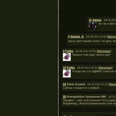
11
Admin
(08.08.201
ну так и бкб
4
SmileA_A
[
Матер
(05.08.2013 23:59)
ооууу артстааайл хелоу "не дать к
9
Feliks
[
Материал
]
(08.08.2013 18:23)
Кираса тоже дает много аур*
10
Feliks
[
Материал
]
(08.08.2013 18:25)
И еще кое сто АДМИН советую пр
24
Aibar Arysbai
[
Мате
(22.04.2014 15:13)
Сейчас стакается с реброй
25
Armageddon Summoner 666
(26.05
Предмет - имя собственное? Хотя даже 
Владимиру; Жертвоприношение (или пр