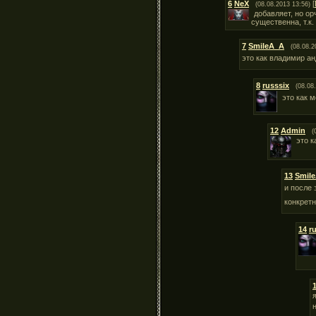
6
NeX
[
(08.08.2013 13:56)
добавляет, но ор
существенна, т.к.
7
SmileA_A
(08.08.2
это как владимир а
8
russsix
(08.08
это как 
12
Admin
(
это к
13
Smil
и после
конкретн
14
r