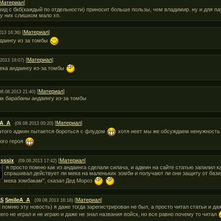
Материал
]
чид с бкб(каждый по отдельности) приносит больше пользы, чем владимир. ну и для па
 у них слишком мало хп.
[
Материал
]
013 16:36)
ндаингу из за томбы
[
Материал
]
.2013 18:07)
мека андаингу из-за томбы
[
Материал
]
08.08.2013 21:40)
ак барабаны андаингу из-за томбы
eA_A
[
Материал
]
(09.08.2013 00:20)
 этого админ пытается бороться с флудом
хотя неет мы же обсуждаем ненужность 
ого героя
usssix
[
Материал
]
(09.08.2013 17:42)
я просто помню как из андаинга сделали силача, и админ на сайте статью запилил ка
спрашивал действует ли мека на маленьких зомби и получают ли они защиту от базилы.
мека зомбакам", сказал Дед Мороз
15
SmileA_A
[
Материал
]
(09.08.2013 18:18)
я помню эту новость) я даже тогда зарегистрирован не был, а просто читал статьи и д
него не играл и не играю и даже не знал названия войск, но все равно почему то читал