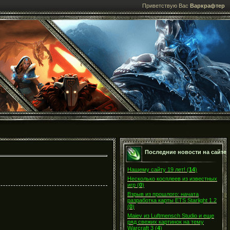
Приветствую Вас
Варкрафтер
Последние новости на сайте
Нашему сайту 19 лет!
(
14
)
Несколько косплеев из известных
игр
(
0
)
Взрыв из прошлого: начата
разработка карты ETS Starlight 1.2
(
0
)
Maiev из Luftmensch Studio и еще
ряд свежих картинок на тему
Warcraft 3
(
4
)