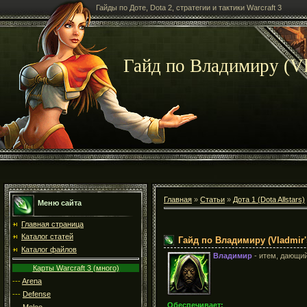
Гайды по Доте, Dota 2, стратегии и тактики Warcraft 3
Гайд по Владимиру (Vla
Главная
»
Статьи
»
Дота 1 (Dota Allstars)
Меню сайта
Главная страница
Каталог статей
Гайд по Владимиру (Vladmir's
Каталог файлов
Владимир
- итем, дающий
Карты Warcraft 3 (много)
---
Arena
---
Defense
Обеспечивает:
---
Melee