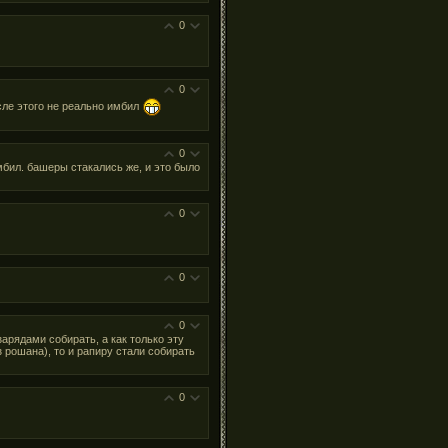
0
0
осле этого не реально имбил
0
мбил. башеры стакались же, и это было
0
0
0
зарядами собирать, а как только эту
 рошана), то и рапиру стали собирать
0