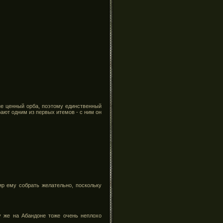
не ценный орба, поэтому единственный
рают одним из первых итемов - с ним он
ир ему собрать желательно, поскольку
у же на Абандоне тоже очень неплохо