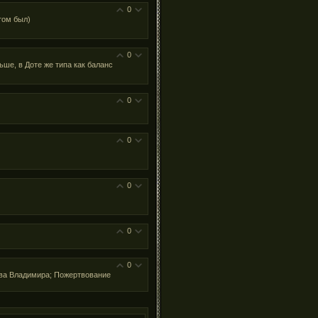
0
том был)
0
ьше, в Доте же типа как баланс
0
0
0
0
0
ртва Владимира; Пожертвование