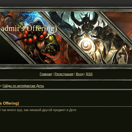
dmir's Offering)
Главная
|
Регистрация
|
Вход
|
RSS
»
Гайды по артефактам Доты
 Offering)
 так много аур, как никакой другой предмет в Доте