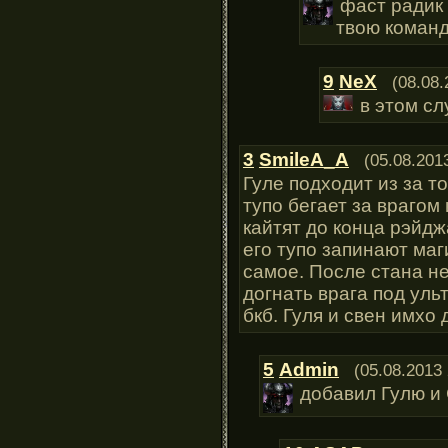
фаст радик
твою команд
9
NeX
(08.08.
в этом сл
3
SmileA_A
(05.08.201
Гуле подходит из за т
тупо бегает за врагом 
кайтят до конца рэйдж
его тупо запинают ма
самое. После стана не
догнать врага под уль
бкб. Гуля и свен имхо
5
Admin
(05.08.2013 
добавил Гулю и