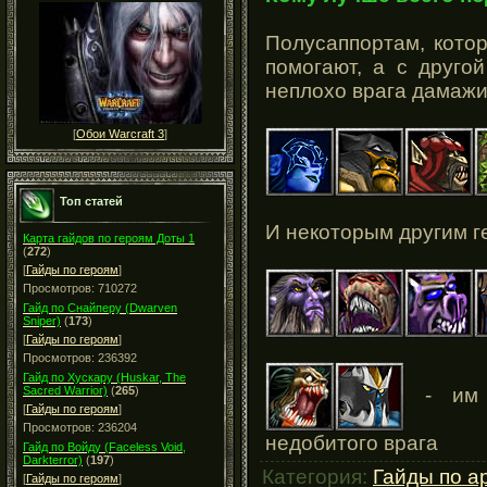
Полусаппортам, кото
помогают, а с друго
неплохо врага дамажи
[
Обои Warcraft 3
]
Топ статей
И некоторым другим г
Карта гайдов по героям Доты 1
(
272
)
[
Гайды по героям
]
Просмотров: 710272
Гайд по Снайперу (Dwarven
Sniper)
(
173
)
[
Гайды по героям
]
Просмотров: 236392
Гайд по Хускару (Huskar, The
- им б
Sacred Warrior)
(
265
)
[
Гайды по героям
]
Просмотров: 236204
недобитого врага
Гайд по Войду (Faceless Void,
Darkterror)
(
197
)
Категория:
Гайды по а
[
Гайды по героям
]