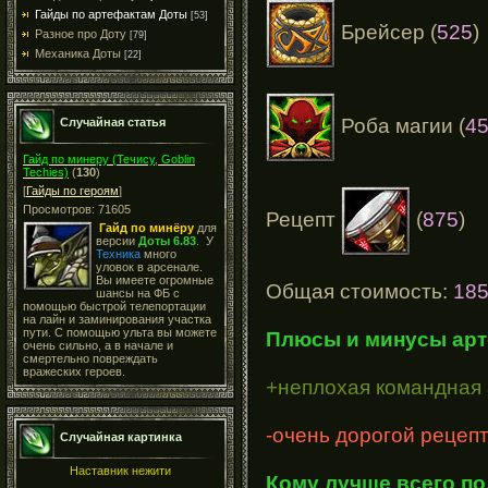
Гайды по артефактам Доты
[53]
Брейсер (
525
)
Разное про Доту
[79]
Механика Доты
[22]
Роба магии (
4
Случайная статья
Гайд по минеру (Течису, Goblin
Techies)
(
130
)
[
Гайды по героям
]
Просмотров: 71605
Рецепт
(
875
)
Гайд по минёру
для
версии
Доты 6.83
.
У
Техника
много
уловок в арсенале.
Вы имеете огромные
Общая стоимость:
18
шансы на ФБ с
помощью быстрой телепортации
на лайн и заминирования участка
пути. С помощью ульта вы можете
Плюсы и минусы арт
очень сильно, а в начале и
смертельно повреждать
вражеских героев.
+неплохая командная 
-очень дорогой рецеп
Случайная картинка
Наставник нежити
Кому лучше всего по