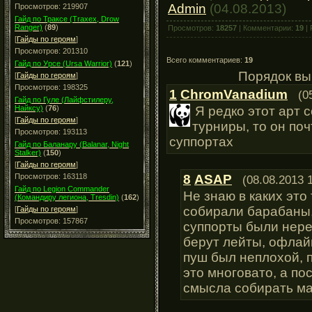
Admin
(04.08.2013)
Просмотров: 219907
Гайд по Траксе (Traxex, Drow
Ranger)
(
89
)
Просмотров:
18257
| Комментарии:
19
| 
[
Гайды по героям
]
Просмотров: 201310
Всего комментариев:
19
Гайд по Урсе (Ursa Warrior)
(
121
)
Порядок вы
[
Гайды по героям
]
Просмотров: 198325
1
ChromVanadium
(0
Гайд по Гуле (Лайфстилеру,
Я редко этот арт 
Найксу)
(
76
)
[
Гайды по героям
]
турниры, то он поч
Просмотров: 193113
суппортах
Гайд по Баланару (Balanar, Night
Stalker)
(
150
)
[
Гайды по героям
]
8
ASAP
Просмотров: 163118
(08.08.2013 
Гайд по Legion Commander
Не знаю в каких это
(Командиру легиона, Tresdin)
(
162
)
собирали барабаны, 
[
Гайды по героям
]
Просмотров: 157867
суппорты были нер
берут лейты, офлай
пуш был неплохой, 
это многовато, а по
смысла собирать ма