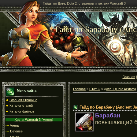
Гайды по Доте, Dota 2, стратегии и тактики Warcraft 3
Гайд по Барабану (Anci
Главная
Главная
»
Статьи
»
Дота 1 (Dota Allstars)
Меню сайта
Главная страница
Каталог статей
Гайд по Барабану (Ancient J
Каталог файлов
Барабан
- а
Карты Warcraft 3 (много)
повышающий б
---
Arena
---
Defense
---
Melee