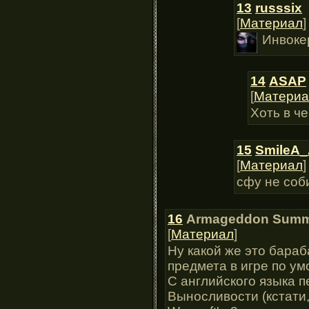
13
russsix
[
Материал
]
Инвоке
14
ASAP
[
Материа
Хоть в ч
15
SmileA
[
Материал
]
сфу не соб
16
Armageddon Summ
[
Материал
]
Ну какой же это бараб
предмета в игре по у
С английского языка 
Выносливости (кстати,