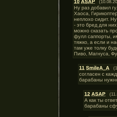
10
ASAP
(10.08.2
Ну раз добавил гу
Хаоса, Гирикоптер
неплохо сидит. Ну
- это бред для ни
можно сказать про
фулл саппорты, и
тяжко, а если и н
там уже толку буд
Пиво, Магнуса, Фу
11
SmileA_A
(
согласен с кажд
барабаны нужно
12
ASAP
(11
А как ты отве
барабаны сфу