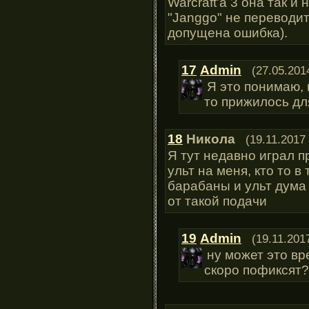
Warcraft'а 3 она так и
"Janggo" не переводитс
допущена ошибка).
17
Admin
(27.05.201
Я это понимаю,
то прижилось дл
18
Никола
(19.11.2017
Я тут недавно играл п
ульт на меня, кто то 
барабаны и ульт дума 
от такой подачи
19
Admin
(19.11.201
ну может это вр
скоро пофиксят?