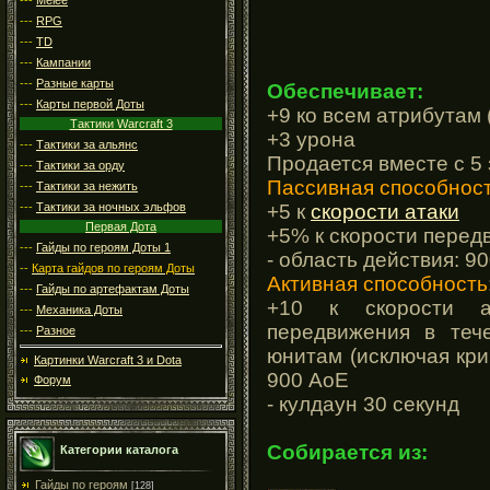
---
RPG
---
TD
---
Кампании
---
Разные карты
Обеспечивает:
---
Карты первой Доты
+9 ко всем атрибутам 
Тактики Warcraft 3
+3 урона
---
Тактики за альянс
Продается вместе с 5
---
Тактики за орду
Пассивная способнос
---
Тактики за нежить
+5 к
скорости атаки
---
Тактики за ночных эльфов
Первая Дота
+5% к скорости перед
---
Гайды по героям Доты 1
- область действия: 9
--
Карта гайдов по героям Доты
Активная способность
---
Гайды по артефактам Доты
+10 к скорости 
---
Механика Доты
передвижения в теч
---
Разное
юнитам (исключая кри
Картинки Warcraft 3 и Dota
900 АоЕ
Форум
- кулдаун 30 секунд
Собирается из:
Категории каталога
Гайды по героям
[128]