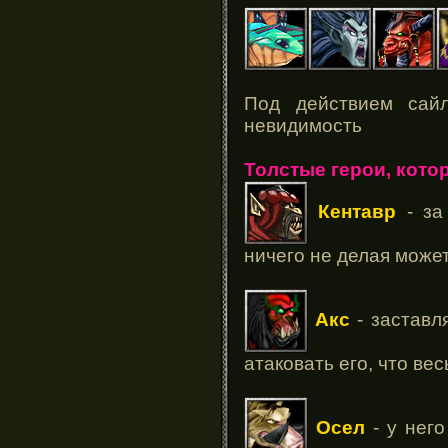
Под действием сай
невидимость
Толстые герои, кото
Кентавр
- за 
ничего не делая може
Акс
- заставл
атаковать его, что ве
Осел
- у нег