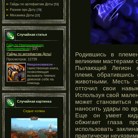
Гайды по артефактам Доты
[53]
Разное про Доту
[79]
Механика Доты
[22]
Случайная статья
Гайд по Некрономикону
(Necronomicon)
(
17
)
Родившись в племе
[
Гайды по артефактам Доты
]
Просмотров: 12739
великими мастерами с
Некрономикон
-
Пылающий Легион с
таинственная книга,
позволяющая
племя, обратившись 
вызывать темных
демонов себе на
животными. Месть с
помощь
отточил свои навы
Используя свой мален
может становиться 
Случайная картинка
наносить удары по вр
Седые холмы
Еще он умеет кида
обжигает глаза пр
использовать заклин
практически неуязвим