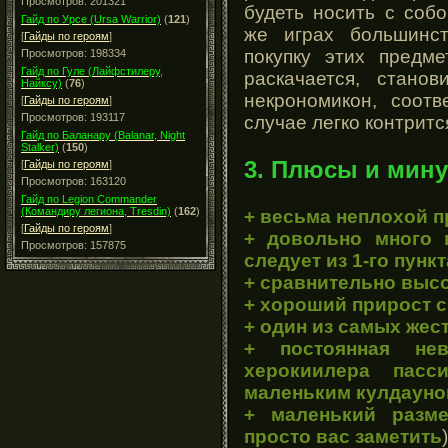
Просмотров: 201321
будеть носить с соб
Гайд по Урсе (Ursa Warrior)
(
121
)
же играх большинс
[
Гайды по героям
]
покупку этих предме
Просмотров: 198334
Гайд по Гуле (Лайфстилеру,
раскачается, стано
Найксу)
(
76
)
некрономикон, соот
[
Гайды по героям
]
Просмотров: 193117
случае легко контритс
Гайд по Баланару (Balanar, Night
Stalker)
(
150
)
3. Плюсы и мину
[
Гайды по героям
]
Просмотров: 163120
Гайд по Legion Commander
(Командиру легиона, Tresdin)
(
162
)
+ весьма неплохой п
[
Гайды по героям
]
+ довольно много 
Просмотров: 157875
следует из 1-го пункт
+ сравнительно выс
+ хороший прирост 
+ один из самых жес
+ постоянная не
херокиилера пас
маленьким кулдауно
+ маленький разме
просто вас заметить