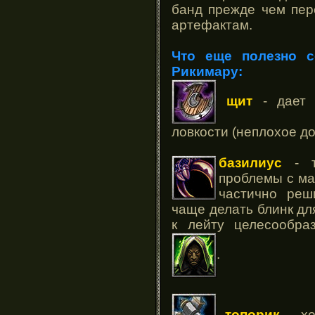
банд прежде чем пер
артефактам.
Что еще полезно с
Рикимару:
щит
- дает 
ловкости (неплохое д
базилиус
- т
проблемы с ма
частично реш
чаще делать блинк для
к лейту целесообра
.
топорик
- хо