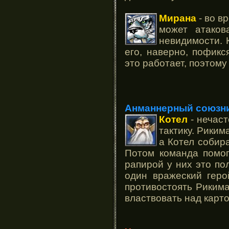
Мирана
- во в
может атаков
невидимости. 
его, наверно, пофикс
это работает, поэтому
Анманнерный союзн
Котел
- нечас
тактику. Рики
а Котел собира
Потом команда помог
рапирой у них это по
один вражеский геро
противостоять Риким
властвовать над карто