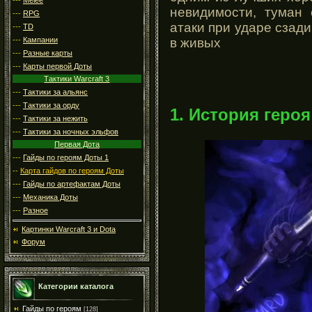
невидимости, туман
---
RPG
атаки при ударе сзади
---
TD
---
Кампании
в живых
---
Разные карты
---
Карты первой Доты
Тактики Warcraft 3
---
Тактики за альянс
---
Тактики за орду
1. История героя
---
Тактики за нежить
---
Тактики за ночных эльфов
Первая Дота
---
Гайды по героям Доты 1
--
Карта гайдов по героям Доты
---
Гайды по артефактам Доты
---
Механика Доты
---
Разное
Картинки Warcraft 3 и Dota
Форум
Категории каталога
Гайды по героям
[128]