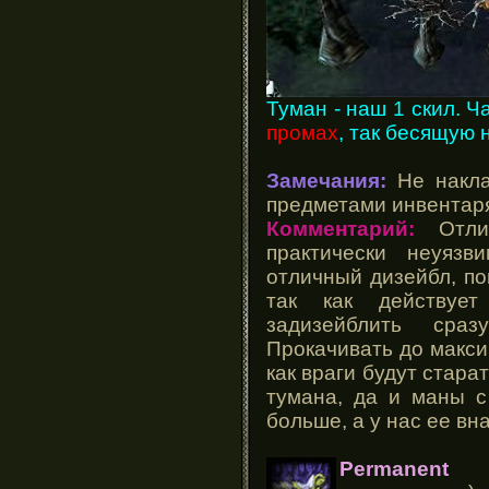
Туман - наш 1 скил. 
промах
, так бесящую 
Замечания:
Не накла
предметами инвентар
Комментарий:
Отлич
практически неуяз
отличный дизейбл, п
так как действуе
задизейблить сраз
Прокачивать до макси
как враги будут стара
тумана, да и маны с
больше, а у нас ее вн
Permanent I