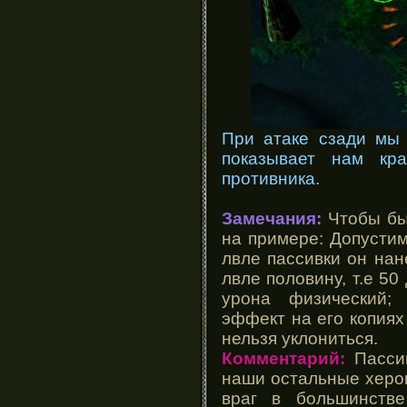
При атаке сзади мы 
показывает нам кр
противника.
Замечания:
Чтобы бы
на примере: Допустим
лвле пассивки он нан
лвле половину, т.е 50
урона физический;
эффект на его копиях
нельзя уклониться.
Комментарий:
Пассив
наши остальные херок
враг в большинств