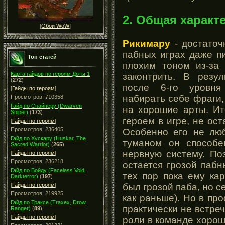
2. Общая характ
[
Обои WoW
]
Рикимару
- достаточ
пабных играх даже п
Топ статей
плохим тоном из-за 
Карта гайдов по героям Доты 1
законтрить. В резу
(
272
)
после 6-го уровня
[
Гайды по героям
]
набирать себе фраги
Просмотров: 710358
Гайд по Снайперу (Dwarven
на хорошие арты. Ит
Sniper)
(
173
)
героем в игре, не ос
[
Гайды по героям
]
Просмотров: 236405
Особенно его не люб
Гайд по Хускару (Huskar, The
туманом он способе
Sacred Warrior)
(
265
)
нервную систему. П
[
Гайды по героям
]
Просмотров: 236218
остается грозой пабн
Гайд по Войду (Faceless Void,
тех пор пока ему ка
Darkterror)
(
197
)
был грозой паба, но с
[
Гайды по героям
]
Просмотров: 219925
как раньше). Но в п
Гайд по Траксе (Traxex, Drow
практически не встреч
Ranger)
(
89
)
[
Гайды по героям
]
роли в команде хорош