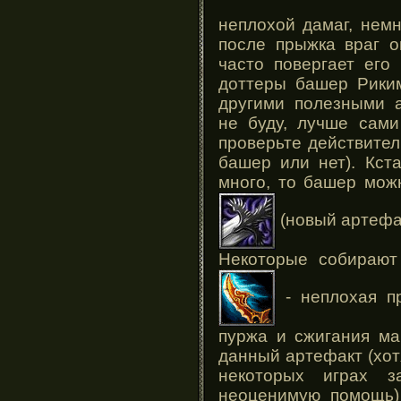
неплохой дамаг, нем
после прыжка враг о
часто повергает его
доттеры башер Риким
другими полезными а
не буду, лучше сами
проверьте действите
башер или нет). Кст
много, то башер мож
(новый артефак
Некоторые собираю
- неплохая п
пуржа и сжигания ма
данный артефакт (хот
некоторых играх 
неоценимую помощь)