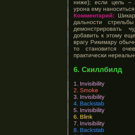
ниже); если цель – 
урона ему наноситься 
Комментарий:
Шикарн
дальности стрельб
демонстрировать ч
добавить к этому еще
врагу Рикимару обычн
то становится оче
практически нереальн
6. Скиллбилд
1. Invisibility
2. Smoke
3. Invisibility
4. Backstab
5. Invisibility
6. Blink
7. Invisibility
8. Backstab