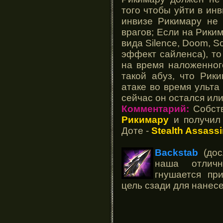
того чтобы уйти в инв
инвизе Рикимару не 
врагов; Если на Рики
вида Silence, Doom, 
эффект сайленса), т
на время наложенног
такой абуз, что Рик
атаке во время ульта
сейчас он остался или
Комментарий:
Собств
Рикимару
и получил
Доте -
Stealth Assass
Backstab
(дос
наша отличн
гнушается пр
цель сзади для нанес