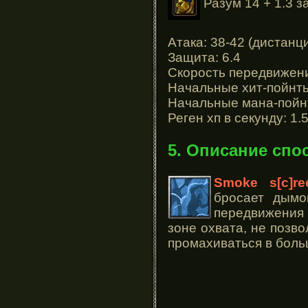
Разум 14 + 1.3 з
Атака: 38-42 (дистанц
Защита: 6.4
Скорость передвижени
Начальные хит-пойнты
Начальные мана-пойнт
Реген хп в секунду: 1.
5. Описание спо
Smoke s[c]re
бросает дымо
передвижения 
зоне охвата, не позво
промахиваться в боль