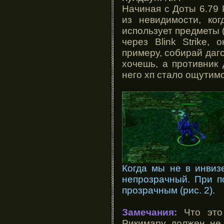
Начиная с Доты 6.79
из невидимости, ког
использует предметы (
через Blink Strike, 
примеру, собирай даго
хочешь, а противник
него хп стало ощутим
Когда мы не в инвизе
непрозрачный. При п
прозрачным (рис. 2).
Замечания:
Что это 
Рикимару должен не 