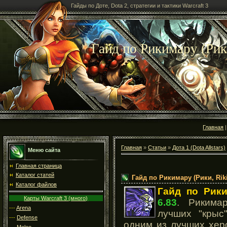
Гайды по Доте, Dota 2, стратегии и тактики Warcraft 3
Гайд по Рикимару (Рик
Главная
Главная
»
Статьи
»
Дота 1 (Dota Allstars)
Меню сайта
Главная страница
Каталог статей
Гайд по Рикимару (Рики, Rik
Каталог файлов
Гайд по Рик
Карты Warcraft 3 (много)
6.83
. Рикима
---
Arena
лучших "крыс
---
Defense
одним из лучших хер
---
Melee