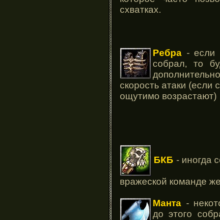
схватках.
Ребра
- если 
собрал, то б
дополнительн
скорость атаки (если
ощутимо возрастают)
БКБ
- иногда 
вражеской команде же
Манта
- некот
до этого соб