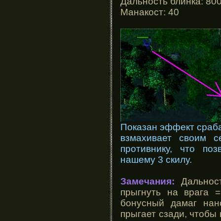
Дальность блинка: 80
Манакост: 40
Показан эффект сраба
взмахивает своим с
противнику, что поз
нашему 3 скилу.
Замечания:
Дальност
прыгнуть на врага =
бонусный дамаг нан
прыгает сзади, чтобы 