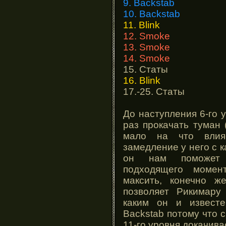
9. Backstab
10. Backstab
11. Blink
12. Smoke
13. Smoke
14. Smoke
15. Статы
16. Blink
17.-25. Статы
До наступления 6-го 
раз прокачать туман 
мало на что влияе
замедление у него с 
он нам поможет 
подходящего момен
максить, конечно ж
позволяет Рикимару
каким он и извест
Backstab потому что 
11-го уровня докачив