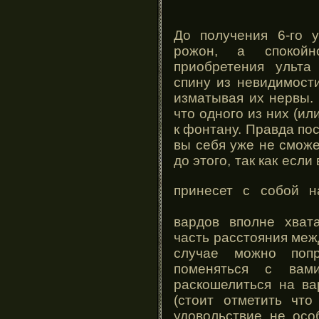
До получения 6-го 
рожон, а спокойн
приобретения ульт
спину из невидимост
изматывая их нервы.
что одного из них (ил
к фонтану. Правда по
вы себя уже не сможе
до этого, так как если
принесет с собой 
вардов вполне хват
часть расстояния ме
случае можно попр
поменяться с вам
раскошелиться на ва
(стоит отметить что
удовольствие не осо