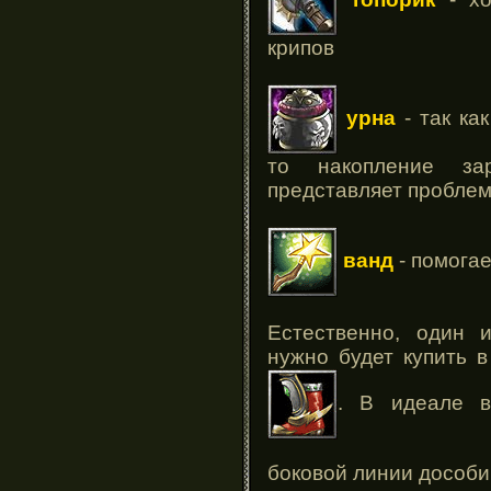
крипов
урна
- так ка
то накопление з
представляет пробле
ванд
- помогае
Естественно, один 
нужно будет купить в
. В идеале в
боковой линии дособи