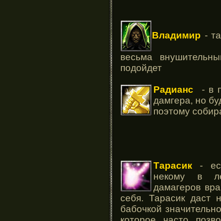
Владимир
- т
весьма внушительн
подойдет
Радианс
- в п
дамгера, но б
поэтому собир
Тарасик
- ес
некому в ле
дамагеров вра
себя. Тарасик даст 
бабочкой значительн
которое часто позв