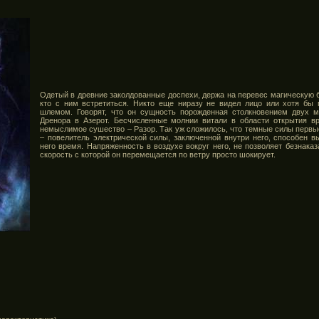
Одетый в древние заколдованные доспехи, держа на перевес магическую б
кто с ним встретиться. Никто еще ниразу не видел лицо или хотя бы 
шлемом. Говорят, что он сущность порожденная столкновением двух м
Дренора в Азерот. Бесчисленные молнии витали в области открытия вр
немыслимое сушество – Разор. Так уж сложилось, что темные силы первые
– повелитель электрической силы, заключенной внутри него, способен 
него время. Напряженность в воздухе вокруг него, не позволяет безнаказ
скорость с которой он перемещается по ветру просто шокирует.