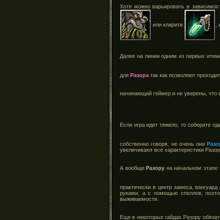
Хотя можно варьировать в зависимост
или кларити
,
Далее на линии одним из первых итем
для
Разора
так как позволяют проходит
начинающий геймер и не уверены, что 
Если игра идет тяжело, то соберите о
собственно говоря, не очень они
Разо
увеличивают все характеристики Разор
А вообще
Разору
на начальном этапе 
практически в центр замеса, вангуар
руками, а с помощью спеллов, поэт
выживаемости.
Еще в некоторых гайдах Разору обяза