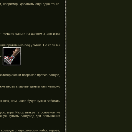
и, например, добавить еще одно танго
- лучшие сапоги на данном этапе игры
ания противника под ультом. Но если вы
ты
.
категорически возражал против бандов,
акие весьма малые деньги они неплохо
ш нюк, нам часто будет нужно забегать
иях игры Разор атакует в основном не
е уж купить вангуард для повышения
ой команде специфический набор героев,