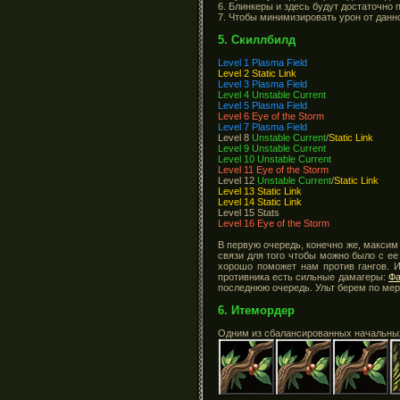
6. Блинкеры и здесь будут достаточно 
7. Чтобы минимизировать урон от данн
5. Скиллбилд
Level 1 Plasma Field
Level 2 Static Link
Level 3 Plasma Field
Level 4 Unstable Current
Level 5 Plasma Field
Level 6 Eye of the Storm
Level 7 Plasma Field
Level 8
Unstable Current
/
Static Link
Level 9 Unstable Current
Level 10 Unstable Current
Level 11 Eye of the Storm
Level 12
Unstable Current
/
Static Link
Level 13 Static Link
Level 14 Static Link
Level 15 Stats
Level 16 Eye of the Storm
В первую очередь, конечно же, максим
связи для того чтобы можно было с е
хорошо поможет нам против гангов. И
противника есть сильные дамагеры:
Фа
последнюю очередь. Ульт берем по мер
6. Итемордер
Одним из сбалансированных начальны