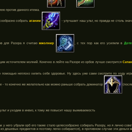
мею против данного итема.
сообразно собрать
аганим
- улучшает наш ульт, но правда не столь знач
ов для Разора я считаю
мжолнир
, с тех пор как его усилили в
Доте
щим источителем молний. Конечно в лейте на Разоре из орбов лучше смотрится
Сата
го помощью неплохо хилить себе здоровье. Ну здесь уже сами смотрите по ходу игр
ке - то конечно же желательно как можно раньше собрать доминатор
(посл
 ульт и уходим в инвиз, к тому же повысит нашу выживаемость
ак у него убрали орб его также стало целесообразно собирать Разору, но я лично сове
т из дешевых предметов и поэтому легко собирается), в противном случае эти деньги