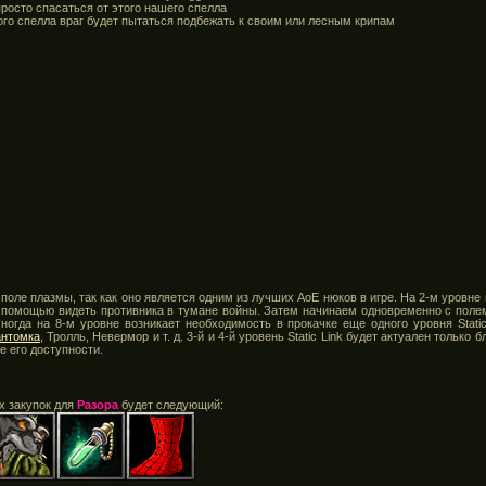
просто спасаться от этого нашего спелла
ого спелла враг будет пытаться подбежать к своим или лесным крипам
 поле плазмы, так как оно является одним из лучших АоЕ нюков в игре. На 2-м уровне
е помощью видеть противника в тумане войны. Затем начинаем одновременно с полем
ногда на 8-м уровне возникает необходимость в прокачке еще одного уровня Static 
нтомка
, Тролль, Невермор и т. д. 3-й и 4-й уровень Static Link будет актуален только
е его доступности.
х закупок для
Разора
будет следующий: