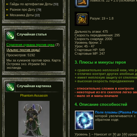
Ловкость: 22 + 2.0 (основная 
Гайды по артефактам Доты
[53]
Разное про Доту
[79]
Механика Доты
[22]
Разум: 19 + 1.8
Дальность атаки: 475
Случайная статья
Скорость передвижения: 295
Скорость снаряда: 2000
Уровень брони: 2
Cтратегия хумана против орка
(
7
)
Урон: 45 - 47
Стартовые HP: 549
[
Альянс против орды
]
Стартовые MP: 247
Просмотров: 5192
Мы за хуманов против орка. Карта
3. Плюсы и минусы героя
Острова эхо. Играем без
экспанда.
+ сравнительно неплохой нюк, что 
+ отлично контрит других злобных 
+ имеет неплохую защиту от спелло
+ высокая скорость передвижения
Случайная картинка
- относительно сложен в контроле
- некоторые из его скиллов легко з
Phantom Assassin
- мало хп и маны вначале
4. Описание способностей
Поле плазмы (Plasma Fie
которой увеличивается с
обратном ходе.
Уровень 1 – Наносит от 30 до 160 урон