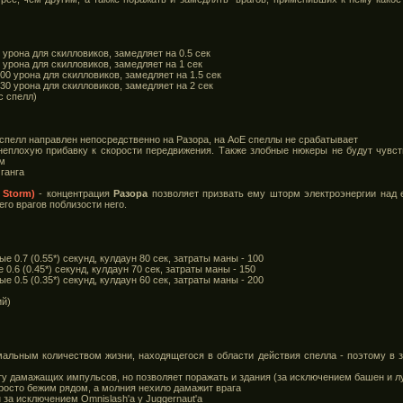
 урона для скилловиков, замедляет на 0.5 сек
 урона для скилловиков, замедляет на 1 сек
00 урона для скилловиков, замедляет на 1.5 сек
130 урона для скилловиков, замедляет на 2 сек
ас спелл)
а спелл направлен непосредственно на Разора, на АоЕ спеллы не срабатывает
 неплохую прибавку к скорости передвижения. Также злобные нюкеры не будут чувст
ам
 ганга
 Storm)
- концентрация
Разора
позволяет призвать ему шторм электроэнергии над е
его врагов поблизости него.
е 0.7 (0.55*) секунд, кулдаун 80 сек, затраты маны - 100
0.6 (0.45*) секунд, кулдаун 70 сек, затраты маны - 150
е 0.5 (0.35*) секунд, кулдаун 60 сек, затраты маны - 200
ий)
мальным количеством жизни, находящегося в области действия спелла - поэтому в 
оту дамажащих импульсов, но позволяет поражать и здания (за исключением башен и л
просто бежим рядом, а молния нехило дамажит врага
 за исключением Omnislash'a у Juggernaut'a