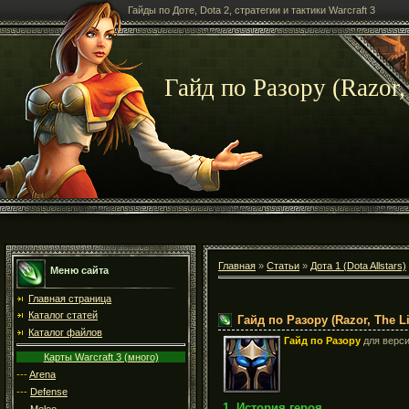
Гайды по Доте, Dota 2, стратегии и тактики Warcraft 3
Гайд по Разору (Razor,
Главная
»
Статьи
»
Дота 1 (Dota Allstars)
Меню сайта
Главная страница
Каталог статей
Гайд по Разору (Razor, The L
Каталог файлов
Гайд по Разору
для верс
Карты Warcraft 3 (много)
---
Arena
---
Defense
1. История героя
---
Melee