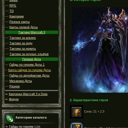
---
RPG
---
TD
---
Кампании
---
Разные карты
---
Карты первой Доты
Тактики Warcraft 3
---
Тактики за альянс
---
Тактики за орду
---
Тактики за нежить
---
Тактики за ночных эльфов
Первая Дота
---
Гайды по героям Доты 1
--
Карта гайдов по героям Доты
---
Гайды по артефактам Доты
---
Механика Доты
---
Разное
Картинки Warcraft 3 и Dota
Форум
2. Характеристики героя
Сила: 21 + 2.3
Категории каталога
Гайды по героям
[128]