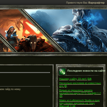
Приветствую Вас
Варкрафтер
Последние новости на сайте
Нашему сайту 19 лет!
(
14
)
Несколько косплеев из известных
игр
(
0
)
аем гайд по нему.
Взрыв из прошлого: начата
разработка карты ETS Starlight 1.2
(
0
)
Maiev из Luftmensch Studio и еще
ряд свежих картинок на тему
Warcraft 3
(
4
)