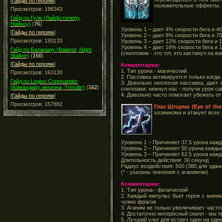
[
Гайды по героям
]
положительные эффекты.
Просмотров: 198343
Гайд по Гуле (Лайфстилеру,
Найксу)
(
76
)
Уровень 1 – дает 4% скорости бега и 40
[
Гайды по героям
]
Уровень 2 – дает 8% скорости бега и 70
Просмотров: 193133
Уровень 3 – дает 12% скорости бега и 1
Уровень 4 – дает 16% скорости бега и 
Гайд по Баланару (Balanar, Night
(скилловик - это тот, кто кастанул на в
Stalker)
(
150
)
[
Гайды по героям
]
Комментарии:
1. Тип урона - магический
Просмотров: 163130
2. Пассивка активируется только когд
Гайд по Legion Commander
3. Довольно неплохая пассивка, дает
(Командиру легиона, Tresdin)
(
162
)
спеллами: нюкнул нас - получи урон с
4. Довольно часто помогает убежать от
[
Гайды по героям
]
Просмотров: 157882
Глаз Шторма (Eye of the
хозяиноми и атакует всех 
Уровень 1 – Причиняет 37.5 урона кажды
Уровень 2 – Причиняет 50 урона каждые 
Уровень 3 – Причиняет 62.5 урона кажды
Длительность действия: 30 секунд
Радиус воздействия: 500 (380 для здан
(* - указаны значения с аганимом)
Комментарии:
1. Тип урона - физический
2. Каждый импульс бьет героя с мини
чужих фрагов
3. Аганим не только увеличивает част
4. Достаточно интересный скилл - мы 
5. Лучший ульт для встреч один на один