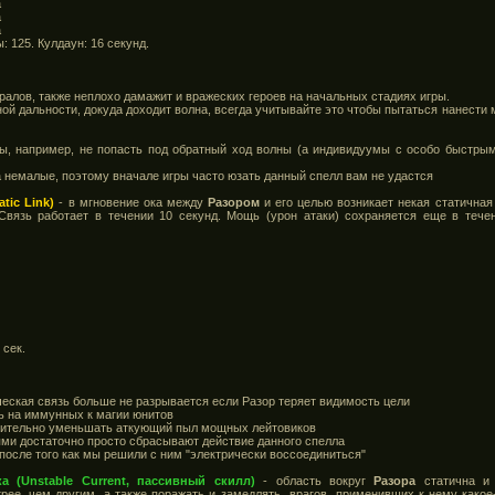
а
а
а
: 125. Кулдаун: 16 секунд.
ралов, также неплохо дамажит и вражеских героев на начальных стадиях игры.
ой дальности, докуда доходит волна, всегда учитывайте это чтобы пытаться нанест
бы, например, не попасть под обратный ход волны (а индивидуумы с особо быстры
 немалые, поэтому вначале игры часто юзать данный спелл вам не удастся
atic Link)
- в мгновение ока между
Разором
и его целью возникает некая статичная
Связь работает в течении 10 секунд. Мощь (урон атаки) сохраняется еще в течен
 сек.
ическая связь больше не разрывается если Разор теряет видимость цели
ть на иммунных к магии юнитов
начительно уменьшать аткующий пыл мощных лейтовиков
ями достаточно просто сбрасывают действие данного спелла
 после того как мы решили с ним "электрически воссоединиться"
а (Unstable Current, пассивный скилл)
- область вокруг
Разора
статична и 
рее, чем другим, а также поражать и замедлять врагов, применивших к нему какое-