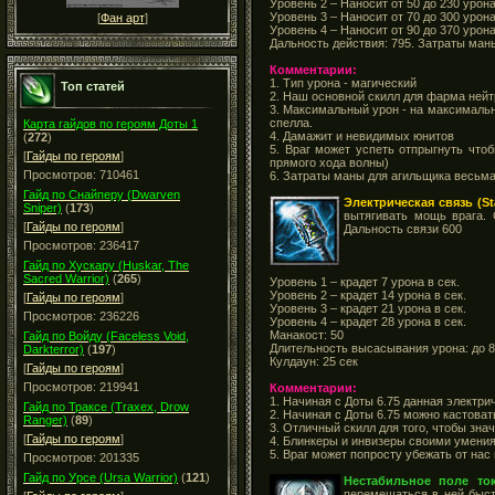
Уровень 2 – Наносит от 50 до 230 урон
Уровень 3 – Наносит от 70 до 300 урон
[
Фан арт
]
Уровень 4 – Наносит от 90 до 370 урон
Дальность действия: 795. Затраты маны
Комментарии:
1. Тип урона - магический
Топ статей
2. Наш основной скилл для фарма нейт
3. Максимальный урон - на максимальн
спелла.
Карта гайдов по героям Доты 1
4. Дамажит и невидимых юнитов
(
272
)
5. Враг может успеть отпрыгнуть что
[
Гайды по героям
]
прямого хода волны)
Просмотров: 710461
6. Затраты маны для агильщика весьма
Гайд по Снайперу (Dwarven
Электрическая связь (St
Sniper)
(
173
)
вытягивать мощь врага. 
[
Гайды по героям
]
Дальность связи 600
Просмотров: 236417
Гайд по Хускару (Huskar, The
Sacred Warrior)
(
265
)
Уровень 1 – крадет 7 урона в сек.
Уровень 2 – крадет 14 урона в сек.
[
Гайды по героям
]
Уровень 3 – крадет 21 урона в сек.
Просмотров: 236226
Уровень 4 – крадет 28 урона в сек.
Манакост: 50
Гайд по Войду (Faceless Void,
Длительность высасывания урона: до 8
Darkterror)
(
197
)
Кулдаун: 25 сек
[
Гайды по героям
]
Просмотров: 219941
Комментарии:
1. Начиная с Доты 6.75 данная электр
Гайд по Траксе (Traxex, Drow
2. Начиная с Доты 6.75 можно кастова
Ranger)
(
89
)
3. Отличный скилл для того, чтобы з
[
Гайды по героям
]
4. Блинкеры и инвизеры своими умени
5. Враг может попросту убежать от нас
Просмотров: 201335
Гайд по Урсе (Ursa Warrior)
(
121
)
Нестабильное поле ток
перемещаться в ней быст