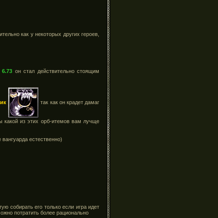
ительно как у некоторых других героев,
 6.73
он стал действительно стоящим
ник
так как он крадет дамаг
ы какой из этих орб-итемов вам лучще
е вангуарда естественно)
тую собирать его только если игра идет
 можно потратить более рационально