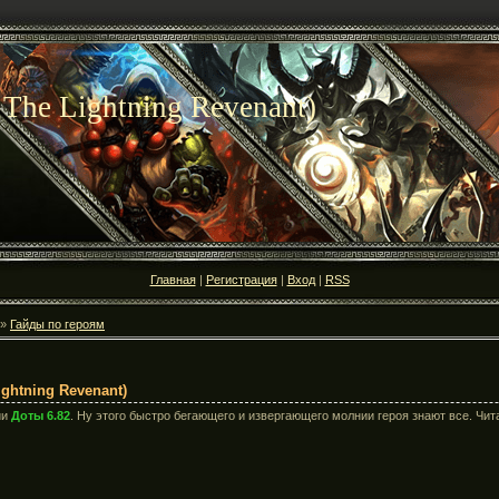
 The Lightning Revenant)
Главная
|
Регистрация
|
Вход
|
RSS
»
Гайды по героям
ightning Revenant)
ии
Доты 6.82
. Ну этого быстро бегающего и извергающего молнии героя знают все. Чит