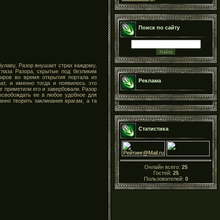
Поиск по сайту
улаву, Разор внушает страх каждому,
глаза Разора, скрытые под безликим
иров во время открытия портала из
Реклама
ат, и именно тогда и появилось это
 приметили его и завербовали. Разор
высвобождать ее в любое удобное для
анно творить заклинания врагам, а та
Статистика
Онлайн всего:
25
Гостей:
25
Пользователей:
0