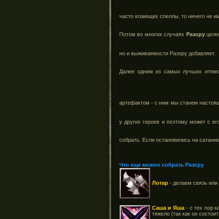
часто юзающих спеллы, то ничего не и
Потом во многих случаях
Разору
целе
но и выживаемости Разору добавляет.
Далее одним из самых лучших итем
артефактом - с ним мы станем настоя
у других героев и поэтому может с е
собрать. Если остановились на сатани
Что еще можно собрать Разору
Лотар
- делаем связь или
Саша и Яша
- с тех пор к
тяжело (так как он состои