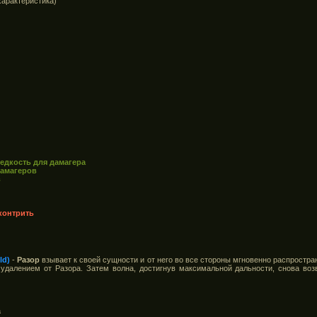
характеристика)
редкость для дамагера
дамагеров
в
аконтрить
ld)
-
Разор
взывает к своей сущности и от него во все стороны мгновенно распростр
 удалением от Разора. Затем волна, достигнув максимальной дальности, снова воз
а