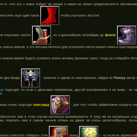
и от того кто с вами пойдет на линию и какие на линии предполагаются противник
 или взять еще один тапок
чтобы улучшить ластхит.
ов покупаем сапоги
, их в дальнейшем апгрейдим до
фазов
ь сквозь крипов, а это весьма неплохо для успешного каста нашего нюка и преследов
в нужное время будете успевать юзать активку фазовых сапог, тогда уж собирайте бо
дин-два банда
- конечно в одном из иностранных гайдов по
Разору
автор 
ру
подходят, но если с деньгами напряженка, другой альтернативы я не вижу - за т
а.
игры очень подходит
вангуард
- для того чтобы эффективно юзануть на
д обеспечит нам в этом случае неплохую выживаемость. К тому же на начальных стад
ому покупать ему в самом начале итемы на дамаг не очень целесообразно, лучш
тельно советуют собирать стик
(ванд
) - ну если во вражеск