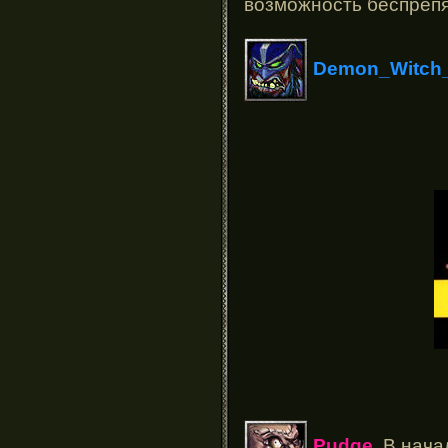
возможность беспрепя
Demon_Witch_
Pudge
В начал