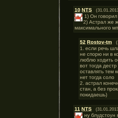
10
NTS
(31.01.201
1) Он говорил
2) Астрал же ж
максимального мп 
52
Rostov-tm
(
1. если речь шл
не спорю ни в к
люблю ходить о
вот тогда дест
оставлять тем 
нет тогда соло
2. астрал конеч
стан, а без про
покидаешь)
11
NTS
(31.01.201
ну блудстоун 