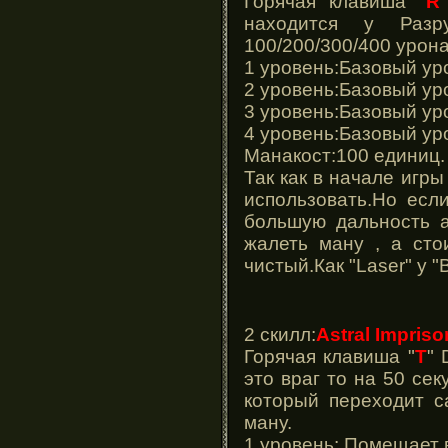
Горячая клавиша "
R
находится у Разр
100/200/300/400 урон
1 уровень:Базовый ур
2 уровень:Базовый ур
3 уровень:Базовый ур
4 уровень:Базовый ур
Манакост:100 единиц
Так как в начале игры
использовать.Но есл
большую дальность а
жалеть ману , а сто
чистый.Как "Laser" у 
2 cкилл:
Astral Impris
Горячая клавиша "
T
" 
это враг то на 50 сек
который переходит с
ману.
1 уровень: Помещает в