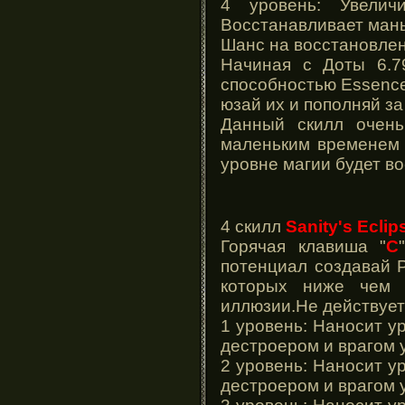
4 уровень: Увелич
Восстанавливает ман
Шанс на восстановле
Начиная с Доты 6.7
способностью Essence
юзай их и пополняй за
Данный скилл очень
маленьким временем 
уровне магии будет в
4 скилл
Sanity's Eclip
Горячая клавиша "
С
потенциал создавай P
которых ниже чем у
иллюзии.Не действует
1 уровень: Наносит у
дестроером и врагом 
2 уровень: Наносит у
дестроером и врагом 