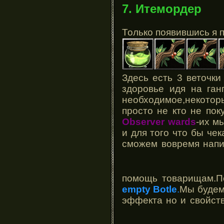
7. Итемордер
Только появившись я 
Здесь есть 3 веточк
здоровье идя на ган
необходимое,некоторы
просто не кто не пок
Observer wards
-их м
и для того что бы че
сможем вовремя напи
помощь товарищам.П
empty Botle
.
Мы будем 
эффекта но и свойст