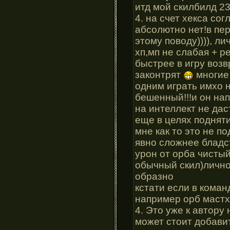
итд мой скилбилд 2
4. на счет хекса со
абсолютно нет!в пер
этому поводу)))), л
хп,мп не слабая + р
быстрее в игру воз
законтрят
многие 
одним играть имхо н
бешенный!!!и он нап
на интеллект не дас
еще в целях подняти
мне как то это не п
явно сложнее бладст
урон от орба чистый
обычный скил)лично
образно
кстати если в кома
например орб мастхэ
4. Это уже к автору
может стоит добави