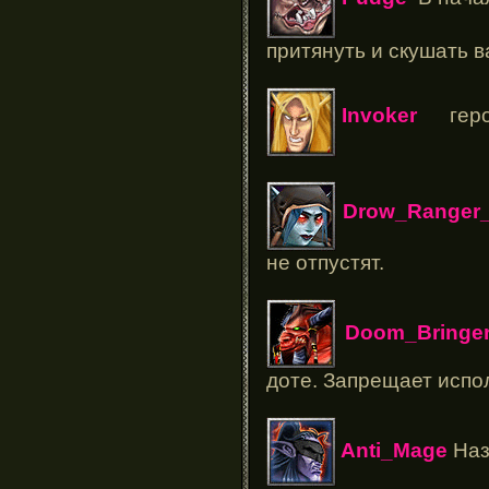
притянуть и скушать 
Invoker
гер
Drow_Ranger_
не отпустят.
Doom_Bringer
доте. Запрещает испо
Anti_Mage
Наз