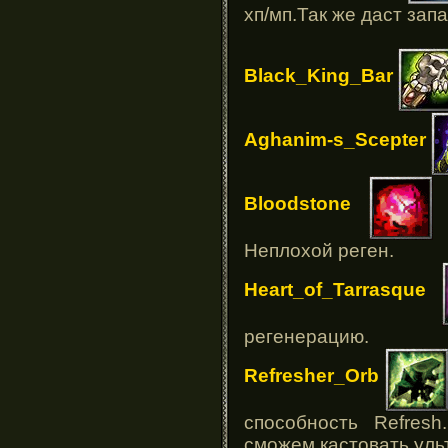
хп/мп.Так же даст за
Black_King_Bar
Aghanim-s_Scepter
Bloodstone
А
Неплохой реген.
Heart_of_Tarrasque
регенерацию.
Refresher_Orb
способность Refres
сможем кастовать уль