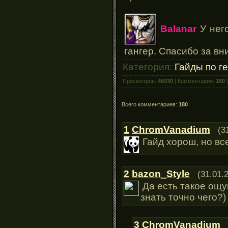
Balanar
У него
гангер. Спасибо за вн
Категория:
Гайды по г
Просмотров:
46930
| Комментарии:
180
|
Всего комментариев:
180
1
ChromVanadium
(3
Гайд хорош, но все
2
bazon_Style
(31.01.
Да есть такое ощу
знать точно чего?)
3
ChromVanadium