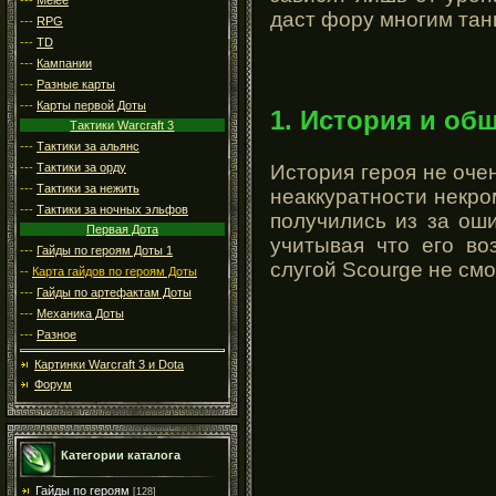
даст фору многим тан
---
RPG
---
TD
---
Кампании
---
Разные карты
---
Карты первой Доты
1. История и об
Тактики Warcraft 3
---
Тактики за альянс
История героя не очен
---
Тактики за орду
---
Тактики за нежить
неаккуратности некро
---
Тактики за ночных эльфов
получились из за ош
Первая Дота
учитывая что его в
---
Гайды по героям Доты 1
слугой Scourge не смо
--
Карта гайдов по героям Доты
---
Гайды по артефактам Доты
---
Механика Доты
---
Разное
Картинки Warcraft 3 и Dota
Форум
Категории каталога
Гайды по героям
[128]