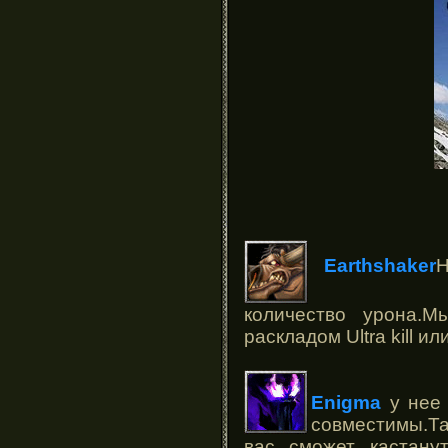
Е
arthshaker
Н
количество урона.
раскладом Ultra kill
Enigma
у нее 
совместимы.Та
вас сможет кастану