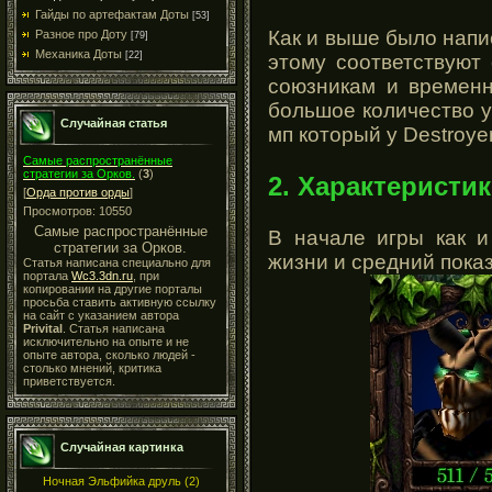
Гайды по артефактам Доты
[53]
Как и выше было напис
Разное про Доту
[79]
Механика Доты
[22]
этому соответствуют
союзникам и временн
большое количество у
Случайная статья
мп который у Destroye
Самые распространённые
стратегии за Орков.
(
3
)
2. Характеристик
[
Орда против орды
]
Просмотров: 10550
Самые распространённые
В начале игры как и
стратегии за Орков.
жизни и средний пока
Статья написана специально для
портала
Wc3.3dn.ru
, при
копировании на другие порталы
просьба ставить активную ссылку
на сайт с указанием автора
Privital
. Статья написана
исключительно на опыте и не
опыте автора, сколько людей -
столько мнений, критика
приветствуется.
Случайная картинка
Ночная Эльфийка друль (2)