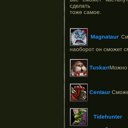
сделать
тоже самое.
Magnataur
Сил
наоборот он сможет с
Tuskarr
Можно 
Centaur
Сможет
Tidehunter
И