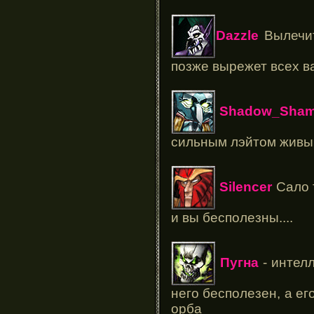
Dazzle
Вылечит
позже вырежет всех в
Shadow_Sham
сильным лэйтом живы
Silencer
Сало т
и вы бесполезны....
Пугна
- интелл
него бесполезен, а е
орба