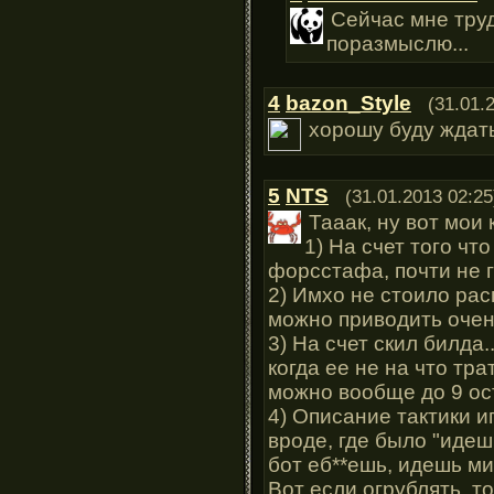
Сейчас мне труд
поразмыслю...
4
bazon_Style
(31.01.
хорошу буду ждат
5
NTS
(31.01.2013 02:25
Тааак, ну вот мои
1) На счет того что
форсстафа, почти не 
2) Имхо не стоило ра
можно приводить очен
3) На счет скил билда.
когда ее не на что тр
можно вообще до 9 ос
4) Описание тактики и
вроде, где было "идеш
бот еб**ешь, идешь ми
Вот если огрублять, т