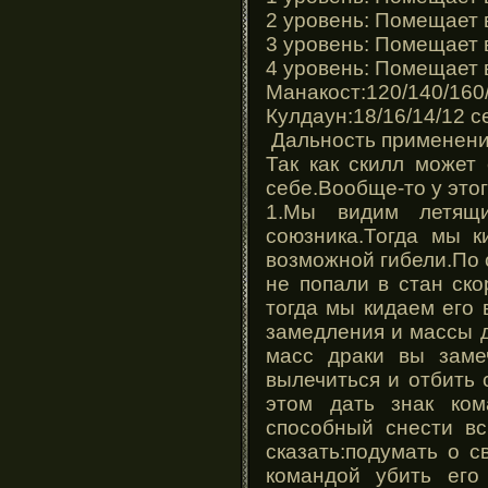
2 уровень: Помещает в
3 уровень: Помещает в
4 уровень: Помещает в
Манакост:120/140/160
Кулдаун:18/16/14/12 с
Дальность применения
Так как скилл может
себе.Вообще-то у это
1.Мы видим летящи
союзника.Тогда мы к
возможной гибели.По 
не попали в стан ск
тогда мы кидаем его
замедления и массы д
масс драки вы заме
вылечиться и отбить 
этом дать знак ком
способный снести вс
сказать:подумать о 
командой убить его