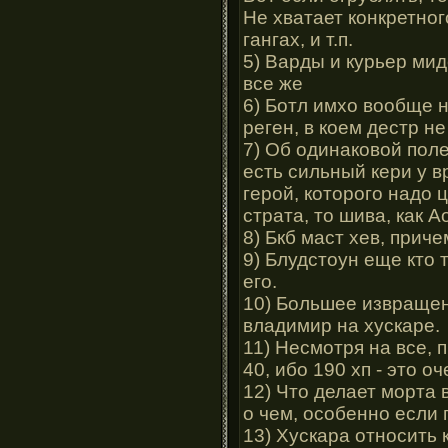
Не хватает конкретног
гангах, и т.п.
5) Варды и курьер мид
все же
6) Ботл имхо вообще н
реген, в коем дестр н
7) Об одинаковой поле
есть сильный кери у в
герой, которого надо 
страта, то шива, как А
8) Бкб маст хев, прич
9) Блудстоун еще кто 
его.
10) Большее извращен
владимир на хускаре.
11) Несмотря на все, 
40, ибо 190 хп - это о
12) Что делает морта 
о чем, особенно если 
13) Хускара относить 