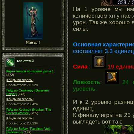
На 1 уровне мы им
количеством хп у нас
урон. Так же хорошо 
силы.
[
Фан арт
]
Основная характери
составляет 3.3 едини
Топ статей
Сила
:
19 единиц
Карта гайдов по героям Доты 1
(
272
)
[
Гайды по героям
]
Ловкость
:
24 
Просмотров: 710528
уровень.
Гайд по Снайперу (Dwarven
Sniper)
(
173
)
[
Гайды по героям
]
И к 2 уровню разниц
Просмотров: 236424
единиц.
Гайд по Хускару (Huskar, The
Sacred Warrior)
(
265
)
К финалу игры на 25 
[
Гайды по героям
]
выглядеть вот так:
Просмотров: 236234
Гайд по Войду (Faceless Void,
Darkterror)
(
197
)