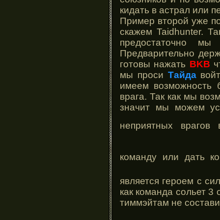
кидать в астрал или пе
Пример второй уже по
скажем Taidhunter. Т
предостаточно м
Предварительно держ
готовы нажать
BKB
ч
мы проси
Тайда
войт
имеем возможность б
врага. Так как мы во
значит мы можем ус
неприятных врагов 
команду или дать к
является героем с си
как команда сольет 3
тиммэйтам не составит