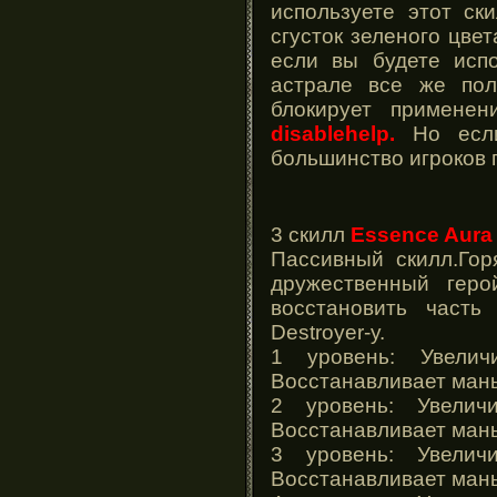
используете этот ск
сгусток зеленого цве
если вы будете исп
астрале все же пол
блокирует примене
disablehelp.
Но если
большинство игроков п
3 скилл
Essence Aura
Пассивный скилл.Гор
дружественный гер
восстановить часть
Destroyer-у.
1 уровень: Увели
Восстанавливает ман
2 уровень: Увелич
Восстанавливает ман
3 уровень: Увелич
Восстанавливает ман