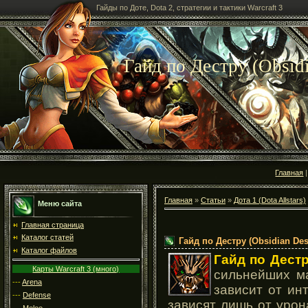
Гайды по Доте, Dota 2, стратегии и тактики Warcraft 3
Гайд по Дестру (Obsidi
Главная
Главная
»
Статьи
»
Дота 1 (Dota Allstars)
Меню сайта
Главная страница
Каталог статей
Гайд по Дестру (Obsidian Des
Каталог файлов
Гайд по Дест
Карты Warcraft 3 (много)
сильнейших ма
---
Arena
зависит от инт
---
Defense
зависят лишь от урон
---
Melee