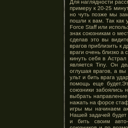
Для наглядности расс
примеру к 20-25 мину
но чуть позже мы за
пошли к вам. Так как
Force Staff или испол
знак союзникам о мест
сделав это вы видит
врагов приблизить к д
враги очень близко а
кинуть себя в Астрал
является Tiny. Он д
оглушая врагов, а в
ульт и бить врага уда
помощь еще будет.Э
союзники забоялись н
выбрать направление 
нажать на форсе стафф
игры мы начинаем ак
Нашей задачей будет
и бить своим авто
союзников и по возм