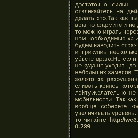
достаточно сильны
отвлекайтесь на дей
делать это.Так как в
враг то фармите и не
то можно играть чере
нам необходимые ха и
будем наводить страх
и прикупив нескольк
убьете врага.Но если
не куда не уходить д
небольших замесов. 
золото за разрушен
сливать крипов кото
лэйту.Желательно не
мобильности. Так как
вообще соберете к
увеличивать уровень.
то читайте
http://wc
0-739.