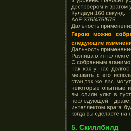
3 уровень: Наносит у
дестроером и врагом 
Кулдаун:160 секунд.
АоЕ:375/475/575
Дальность применени
Герою можно собр
следующие изменени
Дальность применения
Разница в интеллекте 
С собранным аганимом
Так как у нас долго
мешкать с его испол
стан,так же вас могу
некоторые опытные иг
вы слили ульт в пус
последующей драке
интеллектом врага бу
когда вы сделаете на 
5. Скиллбилд