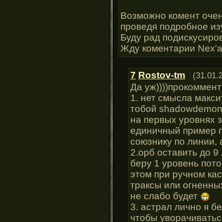
Возможно комент очен
проведя подробное изу
Буду рад подискусиров
Жду коментарии Nex'a и
7
Rostov-tm
(31.01.
Да уж))))прокоммент
1. нет смысла макс
тобой shadowdemon?
на первых уровнях 
единичный пример п
союзнику по линии, 
2.орб оставить до 9
беру 1 уровень пот
этом при ручном кас
траксы или огненных
не слабо будет
3. астрал лично я бе
чтобы уворачиваться