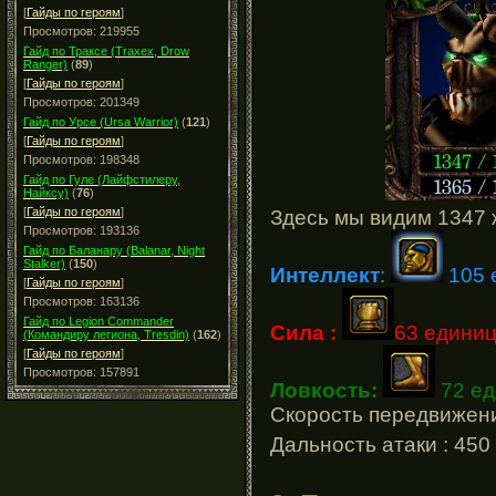
[
Гайды по героям
]
Просмотров: 219955
Гайд по Траксе (Traxex, Drow
Ranger)
(
89
)
[
Гайды по героям
]
Просмотров: 201349
Гайд по Урсе (Ursa Warrior)
(
121
)
[
Гайды по героям
]
Просмотров: 198348
Гайд по Гуле (Лайфстилеру,
Найксу)
(
76
)
[
Гайды по героям
]
Здесь мы видим 1347 
Просмотров: 193136
Гайд по Баланару (Balanar, Night
Stalker)
(
150
)
Интеллект
:
105 
[
Гайды по героям
]
Просмотров: 163136
Гайд по Legion Commander
Сила :
63 едини
(Командиру легиона, Tresdin)
(
162
)
[
Гайды по героям
]
Просмотров: 157891
Ловкость:
72 е
Скорость передвижени
Дальность атаки : 450