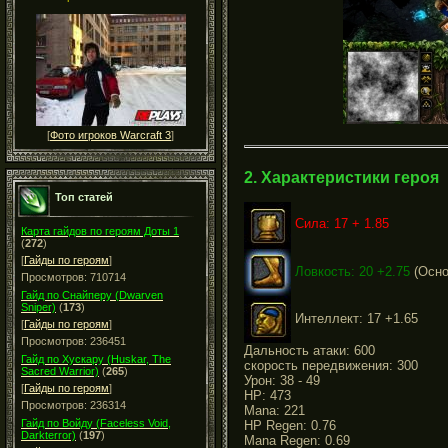
[
Фото игроков Warcraft 3
]
2. Характеристики героя
Топ статей
Сила: 17 + 1.85
Карта гайдов по героям Доты 1
(
272
)
[
Гайды по героям
]
Ловкость: 20 +2.75
(Осно
Просмотров: 710714
Гайд по Снайперу (Dwarven
Sniper)
(
173
)
Интеллект: 17 +1.65
[
Гайды по героям
]
Просмотров: 236451
Дальность атаки: 600
Гайд по Хускару (Huskar, The
скорость передвижения: 300
Sacred Warrior)
(
265
)
Урон: 38 - 49
[
Гайды по героям
]
HP: 473
Просмотров: 236314
Mana: 221
Гайд по Войду (Faceless Void,
HP Regen: 0.76
Darkterror)
(
197
)
Mana Regen: 0.69