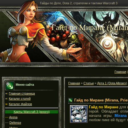
Гайды по Доте, Dota 2, стратегии и тактики Warcraft 3
Гайд по Миране (Mirana
Главная
Главная
»
Статьи
»
Дота 1 (Dota Allstars)
Меню сайта
Главная страница
Каталог статей
Гайд по Миране (Mirana, Prie
Каталог файлов
Гайд по Миране
для 
герой. Обладает отл
Карты Warcraft 3 (много)
начала игры.
Mirana
---
Arena
любом пике ей будут 
---
Defense
---
Melee