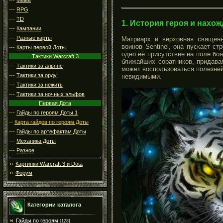
---
RPG
---
TD
1. История героя и нахож
---
Кампании
---
Разные карты
Матриарх и верховная священн
воинов Sentinel, она пускает с
---
Карты первой Доты
одно её присутствие на поле бо
Тактики Warcraft 3
ближайших соратников, придава
---
Тактики за альянс
может воспользоваться полезней
---
Тактики за орду
невидимыми.
---
Тактики за нежить
---
Тактики за ночных эльфов
Первая Дота
---
Гайды по героям Доты 1
--
Карта гайдов по героям Доты
---
Гайды по артефактам Доты
---
Механика Доты
---
Разное
Картинки Warcraft 3 и Dota
Форум
Категории каталога
Гайды по героям
[128]