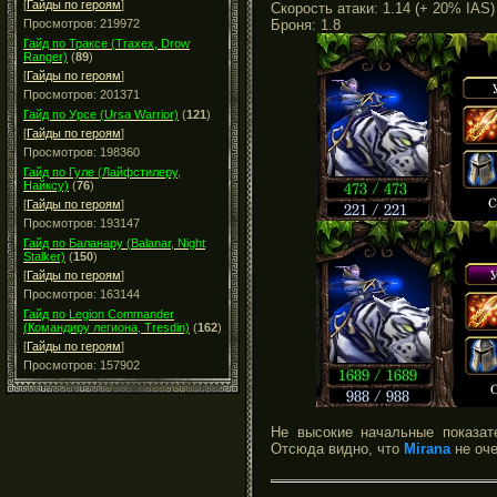
[
Гайды по героям
]
Скорость атаки: 1.14 (+ 20% IAS)
Броня: 1.8
Просмотров: 219972
Гайд по Траксе (Traxex, Drow
Ranger)
(
89
)
[
Гайды по героям
]
Просмотров: 201371
Гайд по Урсе (Ursa Warrior)
(
121
)
[
Гайды по героям
]
Просмотров: 198360
Гайд по Гуле (Лайфстилеру,
Найксу)
(
76
)
[
Гайды по героям
]
Просмотров: 193147
Гайд по Баланару (Balanar, Night
Stalker)
(
150
)
[
Гайды по героям
]
Просмотров: 163144
Гайд по Legion Commander
(Командиру легиона, Tresdin)
(
162
)
[
Гайды по героям
]
Просмотров: 157902
Не высокие начальные показате
Отсюда видно, что
Mirana
не оче