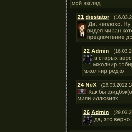
мой взгляд
21
diestator
(16.03.
Да, неплохо. Ну
видел миран кот
предпочтение др
22
Admin
(16.03.2
в старых верс
мжолнир собир
мжолнир редко
24
NeX
(26.03.2012 1
Как бы фидбэк(о
мили иллюзиях
26
Admin
(29.03.2
да, это верно