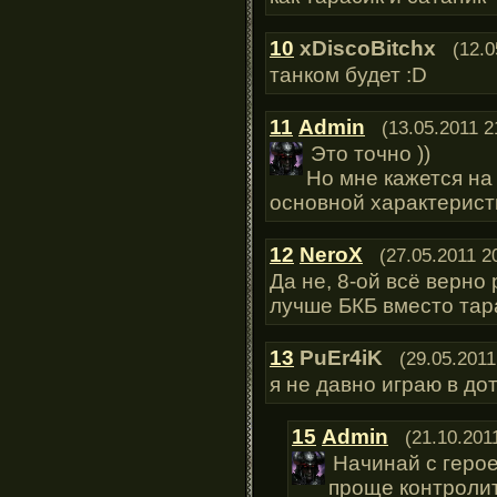
10
xDiscoBitchx
(12.0
танком будет :D
11
Admin
(13.05.2011 2
Это точно ))
Но мне кажется на
основной характерист
12
NeroX
(27.05.2011 2
Да не, 8-ой всё верно
лучше БКБ вместо тар
13
PuEr4iK
(29.05.2011
я не давно играю в дот
15
Admin
(21.10.201
Начинай с герое
проще контроли