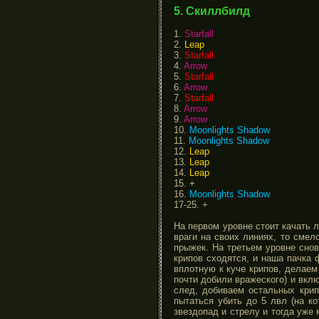
5. Скиллбилд
1.
Starfall
2.
Leap
3.
Starfall
4.
Arrow
5.
Starfall
6.
Arrow
7.
Starfall
8.
Arrow
9.
Arrow
10.
Moonlights Shadow
11.
Moonlights Shadow
12.
Leap
13.
Leap
14.
Leap
15. +
16.
Moonlights Shadow
17-25. +
На первом уровне стоит качать 
враги на своих линиях, то смел
прыжек. На третьем уровне сно
крипов сходятся, и наша пачка
вплотную к куче крипов, делаем
почти добили вражеского) и вклю
след, добиваем остальных крип
пытаться убить до 5 лвл (на к
звездопад и стрелу и тогда уже 