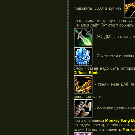
подкопить 3300 и купить
врага, кидаем стрелу (попасть ле
Начался лейт. Тут стоит собрат
- АС, ДМГ, ловкость, 
- Сочетается с орбом
слоу. Правдв надо быть осторо
Diffusal Blade
.
- Увеличение ДМГ ли
довольно часто.
- Хорошее увеличение
при включенном
Monkey King B
по отдельности), а точнее от 
атаки. Но если отключить
Monke