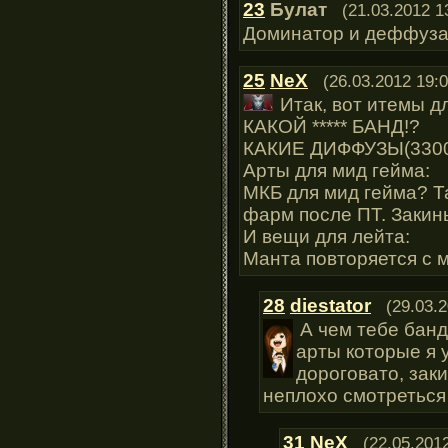
23
Булат
(21.03.2012 1
Доминатор и деффузал
25
NeX
(26.03.2012 19:0
Итак, вот итемы д
КАКОЙ ***** БАНД!?
КАКИЕ ДИФФУЗЫ(3300 
Арты для мид гейма:
МКБ для мид гейма? Та
фарм после ПТ. Закинь
И вещи для лейта:
Манта повторяется с 
28
diestator
(29.03.
А чем тебе банд
арты которые я у
дороговато, заки
неплохо смотреться 
31
NeX
(22.05.2012