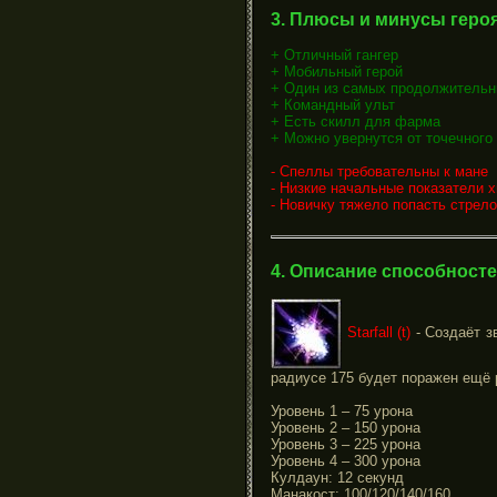
3. Плюсы и минусы геро
+ Отличный гангер
+ Мобильный герой
+ Один из самых продолжительн
+ Командный ульт
+ Есть скилл для фарма
+ Можно увернутся от точечного
- Спеллы требовательны к мане
- Низкие начальные показатели х
- Новичку тяжело попасть стрел
4. Описание способност
Starfall (t)
- Создаёт з
радиусе 175 будет поражен ещё 
Уровень 1 – 75 урона
Уровень 2 – 150 урона
Уровень 3 – 225 урона
Уровень 4 – 300 урона
Кулдаун: 12 секунд
Манакост: 100/120/140/160