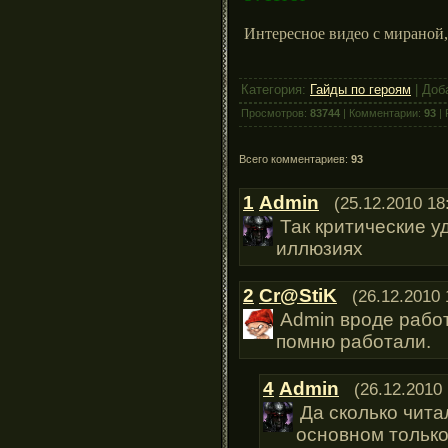
Интересное видео с мираной
Категория:
Гайды по героям
| Доб
Просмотров:
83744
| Комментарии:
93
| 
Всего комментариев:
93
1
Admin
(25.12.2010 18
Так критические у
иллюзиях
2
Cr@StiK
(26.12.2010 
Admin вроде рабо
помню работали.
4
Admin
(26.12.2010 
Да сколько чита
основном только