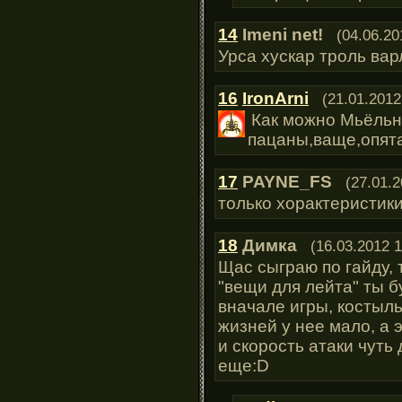
14
Imeni net!
(04.06.20
Урса хускар троль вар
16
IronArni
(21.01.2012
Как можно Мьёльн
пацаны,ваще,опята
17
PAYNE_FS
(27.01.2
только хорактеристик
18
Димка
(16.03.2012 1
Щас сыграю по гайду, 
"вещи для лейта" ты б
вначале игры, костыль
жизней у нее мало, а 
и скорость атаки чуть
еще:D