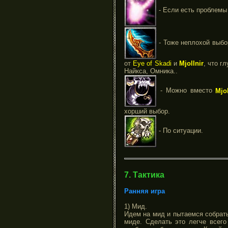
- Если есть проблемы
- Тоже неплохой выбо
от
Eye of Skadi
и
Mjollnir
, что г
Найкса, Омника..
- Можно вместо
Mjol
хорший выбор.
- По ситуации.
7. Тактика
Ранняя игра
1) Мид.
Идем на мид и пытаемся собрать
миде. Сделать это легче всег