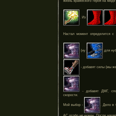
жизнь вражеского героя на миде
. Из
Настал момент определится с
(ну
для нуб
- добавят силы (мы же
- добавят ДМГ, спо
скорости.
Мой выбор -
. Дело в 
АС особо не нужен. После наших