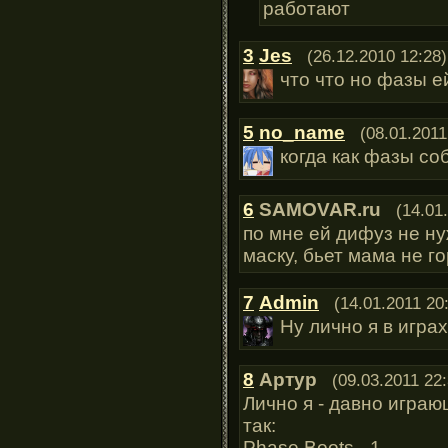
работают
3
Jes
(26.12.2010 12:28)
что что но фазы 
5
no_name
(08.01.2011
когда как фазы со
6
SAMOVAR.ru
(14.01
по мне ей дифуз не н
маску, бьет мама не го
7
Admin
(14.01.2011 20
Ну лично я в игра
8
Артур
(09.03.2011 22:
Лично я - давно игра
так:
Phase Boots - 1