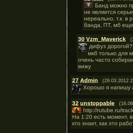
Банд можно пр
не является серь
нереально, т.к. в
банда, ПТ, мб еще
30
Vzm_Maverick
(
дифуз дорогой
мкб только для м
очень часто собира
вижу
27
Admin
(29.03.2012 2
Хорошо я напишу 
32
unstoppable
(16.06
http://rutube.ru/tr
На 1:20 есть момент, 
кто знает, как это раб