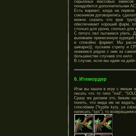
серьезных массовых замесов
понадобится дополнительная АС
Есть вариант, когда на первом
союзником договорились сделать
можно сказать что враг тру
обеспечивает хороший фарм, пл
столько для урона, сколько для 
С пятого лвл пытаемся убить. Д
выпиваем принесенную курицей б
и спокойно фармит. Мы расчи
шикарно)), пускаем стрелу и С
окажемся рядом с ним за самое 
большинстве случаев это килл.
В случае, если мы идем на дабл-
6. Итемордер
Итак вы зашли в игру с явным 
писать что то типо "mid", "SOL
Сразу же делаем это, бежим на
понять, что мида им не ведать
способами ("kypite kyry, ya zata
написать "sps"), то возвращаемс