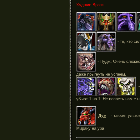
Худшие Враги
- те, кто си
- Пудж. Очень сложно 
даже прыгнуть не успеем.
-
убьют 1 на 1. Не попасть нам с 
Дум
- своим ультом
Мирану на ура