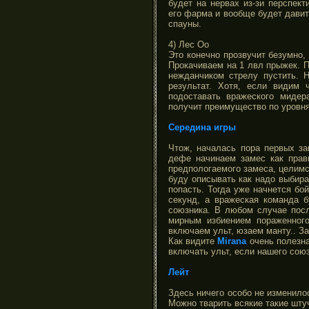
будет на нервах из-зи перспек
его фарма и вообще будет давит
спауны.
4) Лес Оо
Это конечно прозвучит безумно,
Прокачиваем на 1 лвл прыжек. П
нежданчиком стрелу пустить. 
результат. Хотя, если видим 
подоставать вражеского мидер
получит преимущество по уровня
Середина игры
Чтож, началась пора первых за
дефе начинаем замес как прав
предпологаемого замеса, целимс
буду описывать как надо выбира
попасть. Тогда уже начнется бо
секунд, а вражеская команда б
союзника. В любом случае посл
мирным избиением пораженного
включаем ульт, юзаем манту.. З
Как видите
Mirana
очень полезна
включать ульт, если нашего союз
Лейт
Здесь ничего особо не изменилос
Можно тварить всякие такие штучк