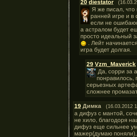
20
diestator
(16.03.
Я же писал, что
ранней игре и в 
если не ошибаюсь
а астралом будет ещ
просто идеальный за
. Лейт начинается
игра будет долгая.
29
Vzm_Maverick
Да, сорри за 
понравилось, 
серьезных артефак
сложнее промазать
19
Димка
(16.03.2012 1
а дифуз с мантой, соч
не хило, благодоря на
дифуз еще сильнее ум
мажер(думаю поняли),