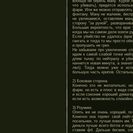
вообще не беречь ману. Курой л
что убивать), придется исполь
фарм. Или же можно отправлять к
фонтану. Ману не жалеем, бесп
не увлекаемся, оставляем ман
сторону "за руной", разворачив
Большая вероятность, что враг 
когда мы на самом деле взяли ру
Если убийство не удалось (вра
гангать и тогда то мы просто об
и пропушить не грех.
Не забываем про увеличение сп
идем к самой слабой точке нейт
дпем тычку по нейтралу и убег
начнется новая минута, а значи
лвл). Тогда можно уже и испо
большую часть крипов. Остальны
2) Боковая сторона.
Конечно это не желательно, н
фарм, но есть и плюс в виде с
и если союзник хороший демагер
если есть возможность спокойно
3) Роуминг.
Опять же не очень хороший, п
Конечно она теряет свой лейт-
посильнее, то лучше помоч им. 
деньги лучше всего ботла и под
ставим фб. Дальше бегаем, со