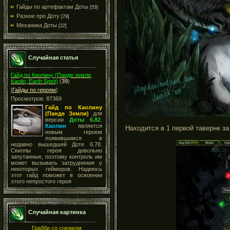
Гайды по артефактам Доты
[53]
Разное про Доту
[79]
Механика Доты
[22]
Случайная статья
Гайд по Каолину (Панде земли,
Kaolin, Earth Spirit)
(
39
)
[
Гайды по героям
]
Просмотров: 87369
Гайд по Каолину
(Панде Земли)
для
версии
Доты 6.82
.
Каолин
является
Находится в 1 первой таверне за S
новым героем
появившимся в
недавно вышедшей Доте 6.78.
Скиллы героя довольно
запутанные, поэтому контроль им
может вызывать затруднения у
некоторых геймеров. Надеюсь
этот гайд поможет в освоении
этого непростого героя
Случайная картинка
Грабби со снежком