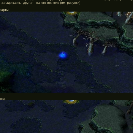
западе карты, другая - на юго-востоке (см. рисунки).
карты:
рты: