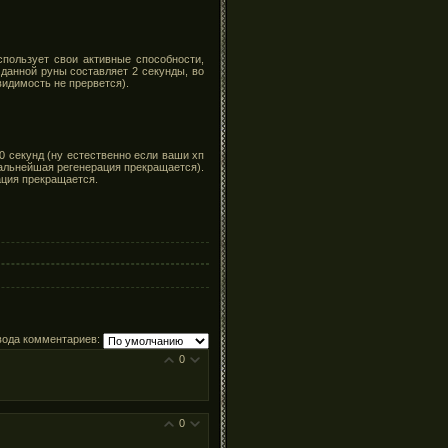
спользует свои активные способности,
 данной руны составляет 2 секунды, во
видимость не прервется).
0 секунд (ну естественно если ваши хп
дальнейшая регенерация прекращается).
ация прекращается.
вода комментариев:
0
0