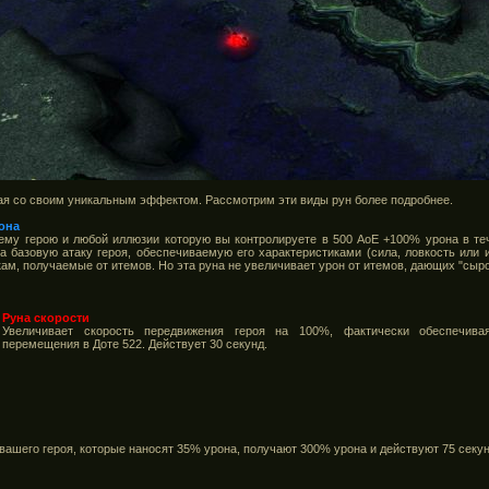
дая со своим уникальным эффектом. Рассмотрим эти виды рун более подробнее.
она
му герою и любой иллюзии которую вы контролируете в 500 АоЕ +100% урона в теч
на базовую атаку героя, обеспечиваемую его характеристиками (сила, ловкость или 
ам, получаемые от итемов. Но эта руна не увеличивает урон от итемов, дающих "сырой"
Руна скорости
Увеличивает скорость передвижения героя на 100%, фактически обеспечив
перемещения в Доте 522. Действует 30 секунд.
вашего героя, которые наносят 35% урона, получают 300% урона и действуют 75 секу