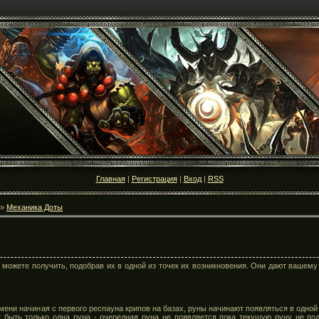
Главная
|
Регистрация
|
Вход
|
RSS
»
Механика Доты
 можете получить, подобрав их в одной из точек их возникновения. Они дают вашем
мени начиная с первого респауна крипов на базах, руны начинают появляться в одной 
быть только одна руна - очередная руна не появляется пока текущую руну не под