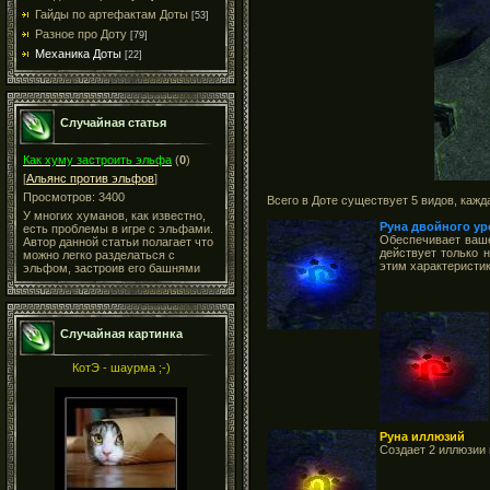
Гайды по артефактам Доты
[53]
Разное про Доту
[79]
Механика Доты
[22]
Случайная статья
Как хуму застроить эльфа
(
0
)
[
Альянс против эльфов
]
Просмотров: 3400
Всего в Доте существует 5 видов, каж
У многих хуманов, как известно,
Руна двойного ур
есть проблемы в игре с эльфами.
Обеспечивает ваше
Автор данной статьи полагает что
действует только 
можно легко разделаться с
этим характеристик
эльфом, застроив его башнями
Случайная картинка
КотЭ - шаурма ;-)
Руна иллюзий
Создает 2 иллюзии 