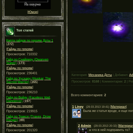
[
Юмор
]
Топ статей
Карта гайдов по героям Доты 1
(
272
)
[
Гайды по героям
]
Просмотров: 710332
Гайд по Снайперу (Dwarven
Sniper)
(
173
)
[
Гайды по героям
]
Просмотров: 236401
Категория:
Механика Доты
| Добавил:
Ad
Гайд по Хускару (Huskar, The
Просмотров:
8168
| Комментарии:
2
| Ре
Sacred Warrior)
(
265
)
[
Гайды по героям
]
Просмотров: 236210
Всего комментариев:
2
Гайд по Войду (Faceless Void,
Darkterror)
(
197
)
[
Гайды по героям
]
1
Liney
[
Материал
]
(29.03.2013 19:41)
Была же статья вроде, и еще по
Просмотров: 219915
Гайд по Траксе (Traxex, Drow
Ranger)
(
89
)
[
Гайды по героям
]
2
Admin
[
Материа
(29.03.2013 20:32)
а что в ней подправить то?
Просмотров: 201320