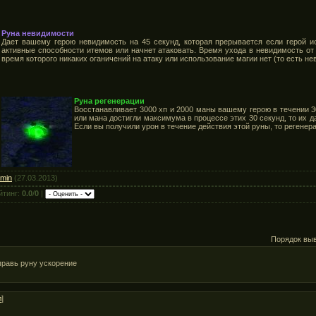
Руна невидимости
Дает вашему герою невидимость на 45 секунд, которая прерывается если герой и
активные способности итемов или начнет атаковать. Время ухода в невидимость от
время которого никаких оганичений на атаку или использование магии нет (то есть не
Руна регенерации
Восстанавливает 3000 хп и 2000 маны вашему герою в течении 3
или мана достигли максимума в процессе этих 30 секунд, то их 
Если вы получили урон в течение действия этой руны, то регенер
min
(27.03.2013)
йтинг:
0.0
/
0
|
Порядок вы
правь руну ускорение
л
]