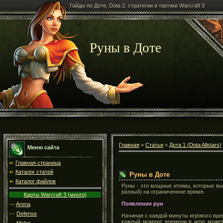
Гайды по Доте, Dota 2, стратегии и тактики Warcraft 3
Руны в Доте
Главная
»
Статьи
»
Дота 1 (Dota Allstars)
Меню сайта
Главная страница
Каталог статей
Руны в Доте
Каталог файлов
Руны - это мощные итемы, которые вы
разный) на ограниченное время.
Карты Warcraft 3 (много)
Появление рун
---
Arena
---
Defense
Начиная с каждой минуты игрового вре
каждый момент времени в игре может 
---
Melee