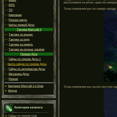
расположена на речке, одна на северро-
---
RPG
Точка появления рун на северо-западе 
---
TD
---
Кампании
---
Разные карты
---
Карты первой Доты
Тактики Warcraft 3
---
Тактики за альянс
---
Тактики за орду
---
Тактики за нежить
---
Тактики за ночных эльфов
Первая Дота
---
Гайды по героям Доты 1
--
Карта гайдов по героям Доты
---
Гайды по артефактам Доты
---
Механика Доты
---
Разное
Картинки Warcraft 3 и Dota
Точка появления рун на юго-востоке ка
Форум
Категории каталога
Гайды по героям
[128]