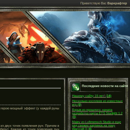
Приветствую Вас
Варкрафтер
Последние новости на сайте
Нашему сайту 19 лет!
(
14
)
Несколько косплеев из известных
игр
(
0
)
у герою мощный эффект (у каждой руны
Взрыв из прошлого: начата
разработка карты ETS Starlight 1.2
(
0
)
Maiev из Luftmensch Studio и еще
ряд свежих картинок на тему
из двух точек появления рун. Причем в
Warcraft 3
(
4
)
берут. Каждая из точек появления рун