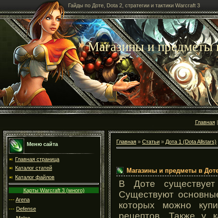
Гайды по Доте, Dota 2, стратегии и тактики Warcraft 3
Магазины и предметы 
Главная
Главная
»
Статьи
»
Дота 1 (Dota Allstars)
Меню сайта
Главная страница
Каталог статей
Магазины и предметы в Дот
Каталог файлов
В Доте существует 
Карты Warcraft 3 (много)
Существуют основные
---
Arena
которых можно куп
---
Defense
рецептов. Также у 
---
Melee