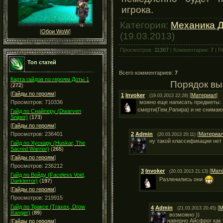
игрока.
Категория:
Механика 
[
Обои WoW
]
(19.03.2013)
Просмотров:
11307
| Комментарии:
7
| Р
Топ статей
Всего комментариев:
7
Карта гайдов по героям Доты 1
Порядок вы
(
272
)
[
Гайды по героям
]
1
Invoker
[
Материал
]
(19.03.2013 22:28)
можно еще написать предметы:
Просмотров: 710336
смерти(Гем,Рапира) и не снима
Гайд по Снайперу (Dwarven
Sniper)
(
173
)
[
Гайды по героям
]
2
Admin
[
Материа
Просмотров: 236401
(20.03.2013 20:11)
ну такой классификации нет
Гайд по Хускару (Huskar, The
Sacred Warrior)
(
265
)
[
Гайды по героям
]
Просмотров: 236212
3
Invoker
[
Мат
(20.03.2013 21:13)
Гайд по Войду (Faceless Void,
Разленились они
Darkterror)
(
197
)
[
Гайды по героям
]
Просмотров: 219915
Гайд по Траксе (Traxex, Drow
4
Admin
[
М
(21.03.2013 20:45)
Ranger)
(
89
)
возможно ))
наверно Айсфрог как 
[
Гайды по героям
]