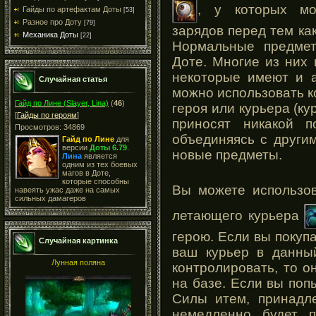
, у которых мо
Гайды по артефактам Доты
[53]
Разное про Доту
[79]
зарядов перед тем как
Механика Доты
[22]
Нормальные предмет
Доте. Многие из них
некоторые имеют и а
Случайная статья
можно использовать к
Гайд по Лине (Slayer, Lina)
(
46
)
героя или курьера (ку
[
Гайды по героям
]
приносят никакой п
Просмотров: 34869
объединяясь с други
Гайд по Лине
для
версии
Доты 6.79
.
новые предметы.
Лина
является
одним из тех боевых
магов в Доте,
которые способны
Вы можете использо
навеять ужас даже на самых
сильных дамагеров
летающего курьера
герою. Если вы покупа
Случайная картинка
ваш курьер в данны
Лунная поляна
контролировать, то 
на базе. Если вы поп
Силы итем, принадле
немедленно будет 