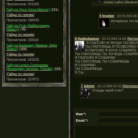
своем сайте обновля
Просмотров: 201320
Гайд по Урсе (Ursa Warrior)
(
121
)
[
Гайды по героям
]
5
Invoker
(22.03.2013 18:
Просмотров: 198333
Интересно что б
Гайд по Гуле (Лайфстилеру,
Найксу)
(
76
)
[
Гайды по героям
]
6
ilyaleokarpov
[
Матер
(21.12.2024 14:16)
Просмотров: 193116
Я ГЛАГОЛЮ Я ПРОШУ ПОЗВОЛ
Гайд по Баланару (Balanar, Night
ТЫ ГЛАГОЛИШЬ Я ПОЗВОЛЯЮ 
Stalker)
(
150
)
Я ГЛАГОЛЮ Я ХОЧУ СОБИРАТЬ
ТЫ ГЛАГОЛИШЬ ТЫ ХОЧЕШЬ СОБИРА
[
Гайды по героям
]
Я ГЛАГОЛЮ Я СОБИРАЮ
Просмотров: 163120
ТЫ ГЛАГОЛИШЬ ТЫ СОБИРАЕШЬ
Я СОБИРАЮ
Гайд по Legion Commander
ТЫ СОБИРАЕШЬ
(Командиру легиона, Tresdin)
(
162
)
Я ТЫ.
[
Гайды по героям
]
Просмотров: 157872
7
Admin
[
Материа
(21.12.2024 22:12)
Откуда такой стих?
Имя *:
Email *: