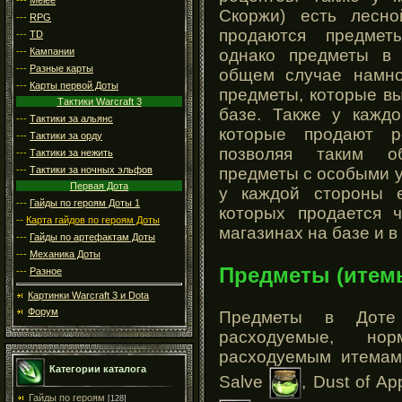
Скоржи) есть лесно
---
RPG
продаются предмет
---
TD
---
Кампании
однако предметы в
---
Разные карты
общем случае намн
---
Карты первой Доты
предметы, которые вы
Тактики Warcraft 3
базе. Также у каждо
---
Тактики за альянс
которые продают р
---
Тактики за орду
позволяя таким о
---
Тактики за нежить
предметы с особыми 
---
Тактики за ночных эльфов
Первая Дота
у каждой стороны е
---
Гайды по героям Доты 1
которых продается ч
--
Карта гайдов по героям Доты
магазинах на базе и в
---
Гайды по артефактам Доты
---
Механика Доты
Предметы (итем
---
Разное
Картинки Warcraft 3 и Dota
Форум
Предметы в Доте
расходуемые, н
расходуемым итемам,
Категории каталога
Salve
, Dust of A
Гайды по героям
[128]