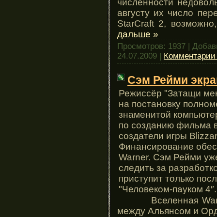
численности недоволь
августу их число пер
StarCraft 2, возможн
дальше »
Просмотров: 1937 | Доба
24.07.2009
|
Комментарии 
Сэм Рейми экра
Режиссёр "Затащи мен
на постановку полно
знаменитой компьютер
по созданию фильма в
создатели игры Blizzar
Финансирование обес
Warner. Сэм Рейми уж
следить за разработко
приступит только пос
"Человеком-пауком 4″.
Вселенная Warcraf
между Альянсом и Ор