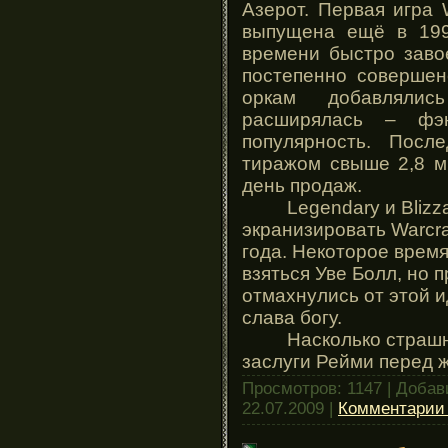
Азерот. Первая игра 
выпущена ещё в 199
времени быстро заво
постепенно совершен
оркам добавляли
расширялась – фэн
популярность. Посл
тиражом свыше 2,8 м
день продаж.
Legendary и Blizzar
экранизировать Warcra
года. Некоторое время
взяться Уве Болл, но п
отмахнулись от этой и
слава богу.
Насколько страшным
заслуги Рейми перед 
Просмотров: 1147 | Доба
22.07.2009
|
Комментарии 