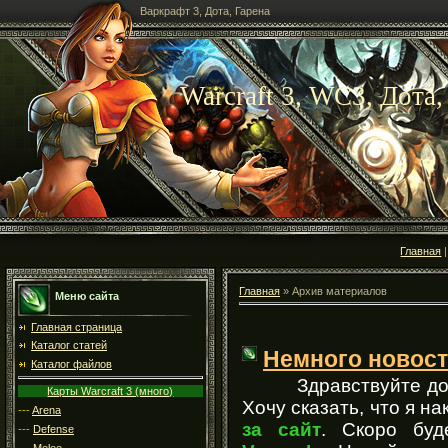
Варкрафт 3, Дота, Гарена
Warcraft 3, WC3, Дота,
Главная
Главная
»
Архив материалов
Меню сайта
Главная страница
Каталог статей
Немного новос
Каталог файлов
Здравствуйте дорог
Карты Warcraft 3 (много)
Хочу сказать, что я на
---
Arena
за сайт
. Скоро буд
---
Defense
---
Melee