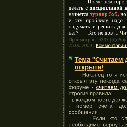
После некоторого р
делать с
дисциплиной 
начнётся
турнир 5х5
, н
и эту проблему надо 
подумать и решить для 
нет? Кто не дов
...
Чи
Просмотров: 5337 | Доба
25.06.2009
|
Комментарии 
Тема "Считаем д
открыта!
Наконец то я испра
открыл эту некогда 
форуме -
считаем до
строгие правила:
- в каждом посте долж
- номер счета дол
сообщения
Если кто случай
необходимо вернутьс