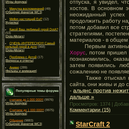
отпуска, я увидел, ч
[
Игры форума
]
хостов. В основном э
Минутка воспоминаний
(49)
[
Общение фанатов WC3
]
неожиданный успех
Mellon настоящий Eul?
(12)
продолжить работу на
[
Курилка
]
потом добавил все стр
Какой Ваш любимый герой DotA?
стратегиями, постепе
(53)
[
Dota Allstars
]
материалов - в общем 
ОЧЕНЬ ИНТЕРЕСНО!!! Самый
Первым активным ф
сильный герой в доте
(968)
[
Dota Allstars
]
Хорус
, потом пришел
Проблема с Дотой
(17)
познакомились, оказа
[
Вопросы и ответы
]
затем появились лю
Аниме
(289)
сожалению не появляе
[
Фильмы и анимация
]
Также отыскал и 
сайта, они живы и до с
-
альянс против нежи
Популярные темы форума
дальше »
считаем до 1 000 000!!!
(9976)
Просмотров: 1374 | Доба
[
Игры форума
]
Комментарии (15)
Считаем до 1 000 000!!!
(9975)
[
Игры форума
]
Общение
(9883)
StarCraft 2
[
Общение фанатов WC3
]