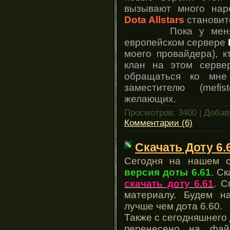
вызывают много нар
Dota Allstars
становит
Пока у мен
европейском сервере
моего провайдера), к
клан на этом серве
обращаться ко мне
заместителю (mefi
желающих.
Просмотров: 3400 | Доба
Комментарии (6)
Скачать Доту 6.
Сегодня на нашем 
версия доты 6.61
. С
скачать доту 6.61
.
Сп
материалу. Будем на
лучше чем дота 6.60.
Также с сегодняшнего
перенесено на фай