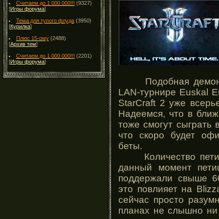
Считаем до 1 000 000!!!
(9327)
[
Игры форума
]
Тема для тупого флуда
(3950)
[
Курилка
]
Плюс 15-ому
(2488)
[
Архив тем
]
Считаем до 1 000 000!!!
(2201)
[
Игры форума
]
Подобная демонстр
LAN-турнире Euskal En
StarCraft 2 уже всер
Надеемся, что в ближ
тоже смогут сыграть в
что скоро будет оф
беты.
Количество петици
данный момент пети
поддержали свыше 60
это повлияет на Blizz
сейчас просто разум
планах не слышно ни 