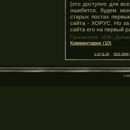
(это доступно для все
ошибется, будем казн
старых постах первы
сайта - ХОРУС. Но за
сайта его на первый р
Просмотров: 1629 | Доба
Комментарии (10)
1-10
11-20
...
2531-2540
Cop