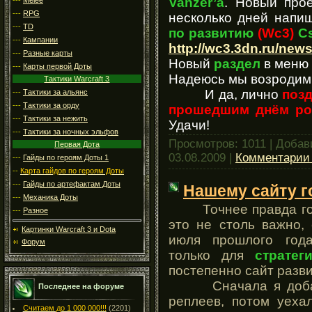
Vanzer’а
. Новый прое
---
RPG
несколько дней напиш
---
TD
по развитию
(Wc3)
Cs
---
Кампании
http://wc3.3dn.ru/new
---
Разные карты
Новый
раздел
в меню
---
Карты первой Доты
Надеюсь мы возродим 
Тактики Warcraft 3
И да, лично
позд
---
Тактики за альянс
---
Тактики за орду
прошедшим днём рож
---
Тактики за нежить
Удачи!
---
Тактики за ночных эльфов
Просмотров: 1011 | Доба
Первая Дота
03.08.2009
|
Комментарии 
---
Гайды по героям Доты 1
--
Карта гайдов по героям Доты
---
Гайды по артефактам Доты
Нашему сайту го
---
Механика Доты
Точнее правда год 
---
Разное
это не столь важно, 
Картинки Warcraft 3 и Dota
июля прошлого год
Форум
только для
стратег
постепенно сайт разви
Сначала я добавил
Последнее на форуме
реплеев, потом уехал
Считаем до 1 000 000!!!
(2201)