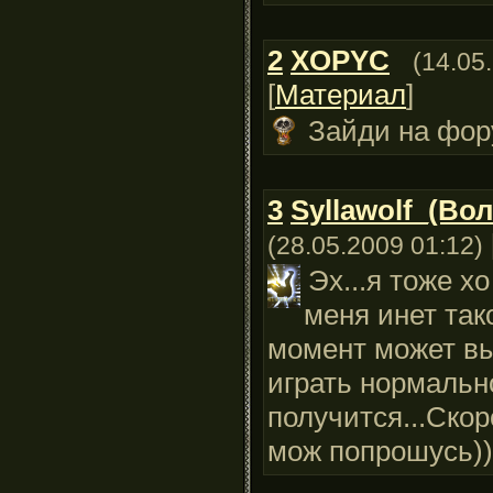
2
XOPYC
(14.05
[
Материал
]
Зайди на фор
3
Syllawolf_(Во
(28.05.2009 01:12)
Эх...я тоже хо
меня инет так
момент может вы
играть нормальн
получится...Ско
мож попрошусь))