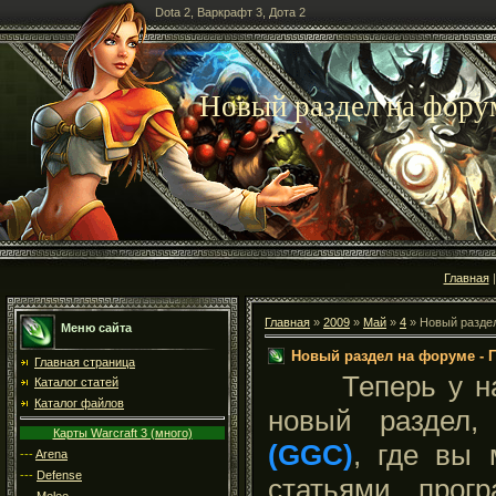
Dota 2, Варкрафт 3, Дота 2
Новый раздел на форум
Главная
Главная
»
2009
»
Май
»
4
» Новый раздел
Меню сайта
Новый раздел на форуме - 
Главная страница
Теперь у нас
Каталог статей
Каталог файлов
новый раздел
Карты Warcraft 3 (много)
(GGC)
, где вы 
---
Arena
---
Defense
статьями, прог
---
Melee