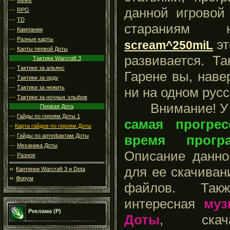
данной игровой
---
RPG
---
TD
стараниям н
---
Кампании
---
Разные карты
эт
scream^250miL
---
Карты первой Доты
развивается. Т
Тактики Warcraft 3
---
Тактики за альянс
Гарене вы, наве
---
Тактики за орду
---
Тактики за нежить
ни на одном рус
---
Тактики за ночных эльфов
Внимание! У на
Первая Дота
---
Гайды по героям Доты 1
самая прогре
--
Карта гайдов по героям Доты
время прог
---
Гайды по артефактам Доты
---
Механика Доты
Описание данно
---
Разное
для ее скачиван
Картинки Warcraft 3 и Dota
Форум
файлов. Так
интересная
муз
Реклама (Р)
Доты
, ска