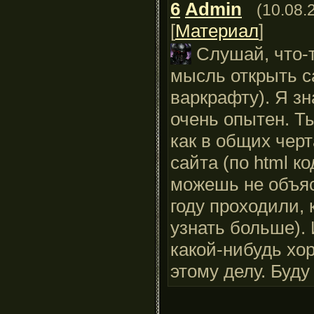
6
Admin
(10.08.
[
Материал
]
Слушай, что-
мысль открыть са
варкрафту). Я зн
очень опытен. Т
как в общих чер
сайта (по html 
можешь не объя
году проходили, 
узнать больше). 
какой-нибудь хо
этому делу. Буду