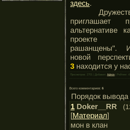
здесь
Дружественны
приглашает 
альтернативе к
проекте 
рашанщены". 
новой перспек
3
находится у на
Просмотров: 2701 | Добавил:
Admin
| Рейтинг: 4
Всего комментариев:
6
Порядок вывода
1
Doker__RR
(1
[
Материал
]
мон в клан