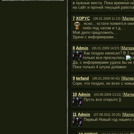
в нужные места. Пока времени н
на сайт и прочей текущей работо
7
XOPYC
[
Мате
(05.01.2009 11:13)
ясно... кстати появятся он
либо под чатом и т.д....
Моё дело предложить....
Удачи с информерами...
8
Admin
[
Матер
(05.01.2009 14:57)
Как поздно написал? В 2 ч
только все проснулись
Да, с информерами удача бы не 
Пока только 4 штуки добавил
9
terfand
[
Матер
(06.01.2009 00:42)
Сори, что поздно, но всех с новы
10
Admin
[
Мате
(03.08.2009 13:21)
Пусть все открыто ))
11
Admin
[
Мате
(07.08.2011 20:20)
Первый Новый год нашего с