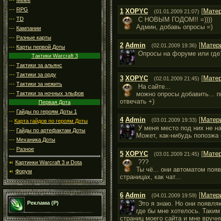
---
RPG
1
XOPYC
[
Мате
(01.01.2009 21:07)
---
TD
С НОВЫМ ГОДОМ!! =))))
Админ, добавь опросы =)
---
Кампании
---
Разные карты
2
Admin
[
Матер
(02.01.2009 19:36)
---
Карты первой Доты
Опросы на форуме или где
Тактики Warcraft 3
---
Тактики за альянс
---
Тактики за орду
3
XOPYC
[
Мате
(02.01.2009 21:45)
---
Тактики за нежить
На сайте...
можно опросы добавить... 
---
Тактики за ночных эльфов
отвечать +)
Первая Дота
---
Гайды по героям Доты 1
4
Admin
[
Матер
(03.01.2009 19:33)
--
Карта гайдов по героям Доты
У меня место под них не н
---
Гайды по артефактам Доты
Может, как-нибудь попозжа
---
Механика Доты
---
Разное
5
XOPYC
[
Мате
(03.01.2009 21:45)
???
Картинки Warcraft 3 и Dota
Ты чё... они автоматом поя
Форум
страницах, как чат...
6
Admin
[
Матер
(04.01.2009 19:59)
Это я знаю. Но они появля
Реклама (Р)
где бы мне хотелось. Таким
страниц моего сайта и мне вручн