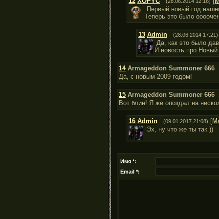
12
XOPYC
[
М
(28.06.2014 12:16)
Первый новый год нашег
Теперь это было оооочен
13
Admin
(28.06.2014 17:21)
Да, как это было дав
И новость про Новый 
14
Armageddon Summoner 666
Да, с новым 2009 годом!
15
Armageddon Summoner 666
Вот блин! Я же опоздал на неско
16
Admin
[
М
(09.01.2017 21:08)
Эх, ну что же ты так ))
Имя *:
Email *: