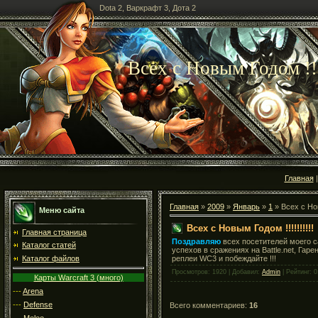
Dota 2, Варкрафт 3, Дота 2
Всех с Новым Годом !!!
Главная
Главная
»
2009
»
Январь
»
1
» Всех с Новы
Меню сайта
Всех с Новым Годом !!!!!!!!!!
Главная страница
Поздравляю
всех посетителей моего 
Каталог статей
успехов в сражениях на Battle.net, Гар
реплеи WC3 и побеждайте !!!
Каталог файлов
Просмотров: 1920 | Добавил:
Admin
| Рейтинг: 0
Карты Warcraft 3 (много)
---
Arena
---
Defense
Всего комментариев:
16
---
Melee