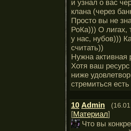
и узнал о вас че
клана (через бан
Просто вы не зн
РоКа))) О лигах
у нас, нубов))) 
считать))
Нужна активная р
Хотя ваш ресурс
ниже удовлетвор
стремиться есть к
10
Admin
(16.01
[
Материал
]
Что вы конкр