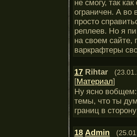
не смогу, так ка
ограничен. А во 
просто справить
реплеев. Но я п
на своем сайте, 
варкрафтеры сво
17
Rihtar
(23.01
[
Материал
]
Ну ясно вобщем:
темы, что ты ду
границ в сторону
18
Admin
(25.01