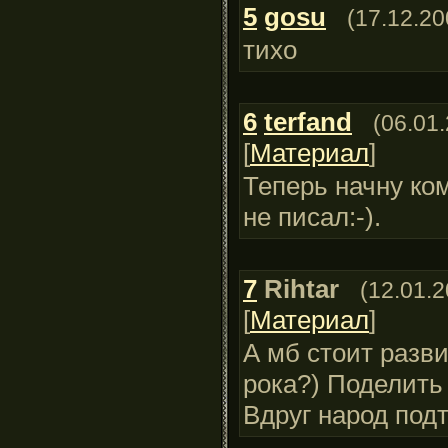
5
gosu
(17.12.20
тихо
6
terfand
(06.01
[
Материал
]
Теперь начну ко
не писал:-).
7
Rihtar
(12.01.2
[
Материал
]
А мб стоит разви
рока?) Поделить
Вдруг народ подт