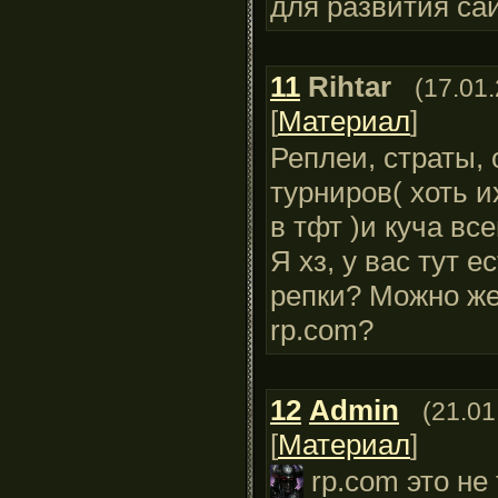
для развития сай
11
Rihtar
(17.01
[
Материал
]
Реплеи, страты,
турниров( хоть и
в тфт )и куча все
Я хз, у вас тут е
репки? Можно же
rp.com?
12
Admin
(21.01
[
Материал
]
rp.com это не