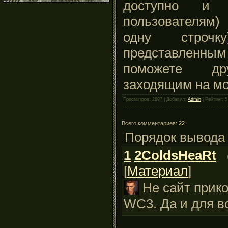
доступно и н
пользователям)
одну строчк
представленны
поможете дру
заходящим на мо
Просмотров: 2897 | Добавил:
Admin
| Рейтинг: 5
Всего комментариев:
22
Порядок вывода
1
2ColdsHeaRt
[
Материал
]
Не сайт прик
WC3. Да и для в