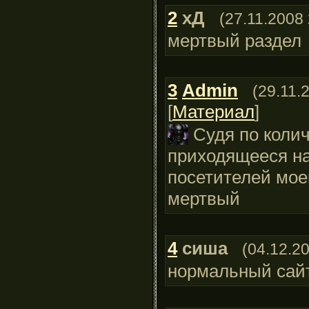
2
хД
(27.11.2008 
мертвый раздел
3
Admin
(29.11.
[
Материал
]
Судя по коли
приходящееся на
посетителей моег
мертвый
4
сиша
(04.12.2
нормальный сай