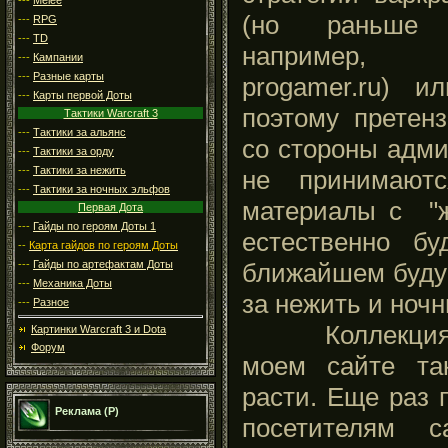
(но раньше з
---
RPG
---
TD
например, 
---
Кампании
---
Разные карты
progamer.ru) и
---
Карты первой Доты
поэтому претен
Тактики Warcraft 3
---
Тактики за альянс
со стороны адм
---
Тактики за орду
---
Тактики за нежить
не принимают
---
Тактики за ночных эльфов
материалы с "ж
Первая Дота
---
Гайды по героям Доты 1
естественно бу
--
Карта гайдов по героям Доты
ближайшем буду
---
Гайды по артефактам Доты
---
Механика Доты
за нежить и ноч
---
Разное
Коллекция ре
Картинки Warcraft 3 и Dota
Форум
моем сайте та
расти. Еще раз 
Реклама (Р)
посетителям с