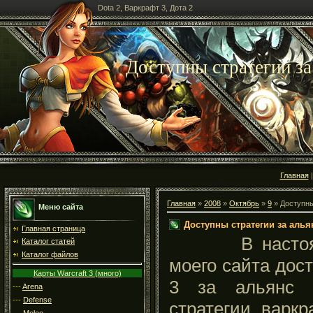
Dota 2, Варкрафт 3, Дота 2
Доступны стратегии за
Главная
Главная
»
2008
»
Октябрь
»
9
» Доступны
Меню сайта
Доступны стратегии за алья
Главная страница
В настоящее
Каталог статей
Каталог файлов
моего сайта дост
Карты Warcraft 3 (много)
3 за альянс 
---
Arena
---
Defense
стратегии варк
---
Melee