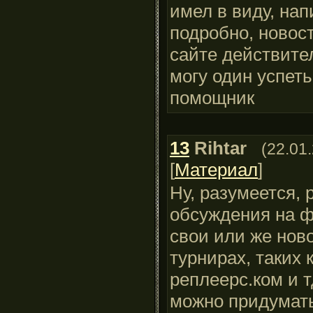
имел в виду, на
подробно, новос
сайте действител
могу один успеть
помощник
13
Rihtar
(22.01
[
Материал
]
Ну, разумеется, 
обсуждения на ф
свои или же нов
турнирах, таких 
реплеерс.ком и тд
можно придумать