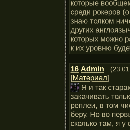
которые вообще
среди рокеров (о
знаю толком ниче
других англоязыч
которых можно р
к их уровню буде
16
Admin
(23.01
[
Материал
]
Я и так стара
закачивать толь
реплеи, в том чи
беру. Но во перв
сколько там, я у