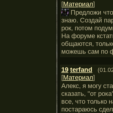
[
Материал
]
Предложи что-
знаю. Создай па
рок, потом поду
На форуме кстати
общаются, только
можешь сам по 
19
terfand
(01.0
[
Материал
]
Алекс, я могу ст
сказать, ''от рока
все, что только н
постараюсь сдел