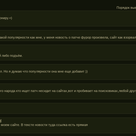
Порядок вы
рниру.=)
кой популярности как мне, у меня новость о патче фурор произвела, сайт как взорвался
й либо подъём.
ел. Но я думаю что популярности она мне еще добавит ))
го народа кто ищет патч несидит на сайтах,вот и пробивает на поисковиках,любой дру
л
]
 моем сайте. В тексте новости туда ссылка есть прямая