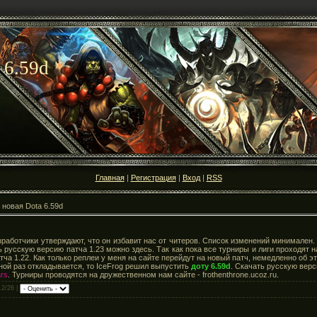
 6.59d
Главная
|
Регистрация
|
Вход
|
RSS
 новая Dota 6.59d
азработчики утверждают, что он избавит нас от читеров. Список изменений минимале
ь русскую версию патча 1.23 можно здесь. Так как пока все турниры и лиги проходят 
тча 1.22. Как только реплеи у меня на сайте перейдут на новый патч, немедленно об 
ой раз откладывается, то IceFrog решил выпустить
доту 6.59d
. Скачать русскую вер
ars
. Турниры проводятся на дружественном нам сайте - frothenthrone.ucoz.ru.
.2/26 |