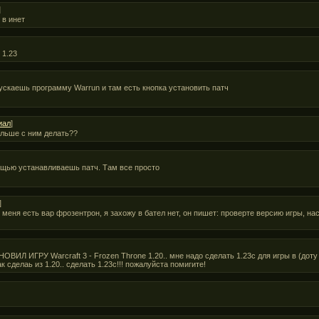
]
 в инет
 1.23
пускаешь программу Warrun и там есть кнопка установить патч
иал
]
дальше с ним делать??
ощью устанавливаешь патч. Там все просто
]
 у меня есть вар фрозентрон, я захожу в бател нет, он пишет: проверте версию игры, н
 ИГРУ Warcraft 3 - Frozen Throne 1.20.. мне надо сделать 1.23с для игры в (доту ч
ак сделаь из 1.20.. сделать 1.23с!!! пожалуйста помигите!