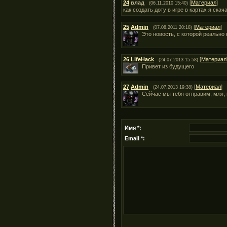
24
влад
[
Материал
]
(06.11.2010 15:40)
как создать доту в игре в картах я скач
25
Admin
[
Материал
]
(07.08.2011 20:18)
Это новость, с которой реально
26
LifeHack
[
Материал
(24.07.2013 15:58)
Привет из будущего
27
Admin
[
Материал
]
(24.07.2013 19:38)
Сейчас мы тебя отправим, мля, 
Имя *:
Email *: