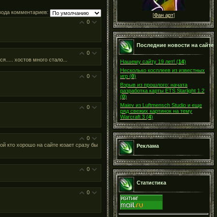
вода комментариев:
[
Фан арт
]
0
Последние новости на сайте
0
..... хостов много стало...
Нашему сайту 19 лет!
(
14
)
Несколько косплеев из известных
0
игр
(
0
)
Взрыв из прошлого: начата
разработка карты ETS Starlight 1.2
(
0
)
Maiev из Luftmensch Studio и еще
0
ряд свежих картинок на тему
Warcraft 3
(
4
)
0
гой кто хорошо на сайте юзает сразу бы
Реклама
0
Статистика
0