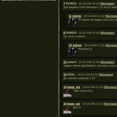
7
ReM61k
[
Материал
]
(02.04.2009 18:13)
для варика чтоб обновил с 21 на 23 верс
11
Admin
[
Матери
(02.04.2009 21:19)
Я такого не видел пока патча
8
ReM61k
[
Материал
]
(02.04.2009 18:14)
тут есть хтонить
10
Admin
[
Матери
(02.04.2009 21:18)
Конечно ))
12
palach
[
Материал
]
(02.04.2009 22:30)
люди у меня проблема с патчем у кого
13
KRAx
[
Материал
]
(10.04.2009 18:33)
де скачать версию 1.23
14
leave_plz
[
Материа
(19.04.2009 20:20)
Там сыль есть.
15
leave_plz
[
Материа
(25.04.2009 13:10)
Бот.=\