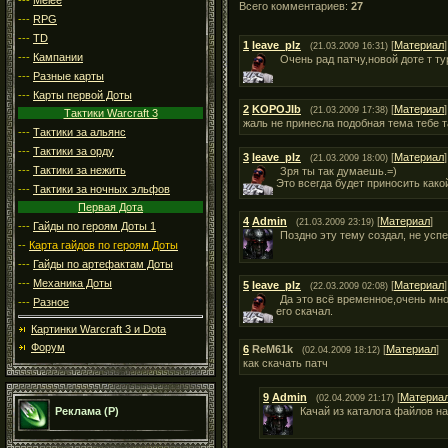
Всего комментариев:
27
---
RPG
---
TD
1
leave_plz
[
Материал
]
(21.03.2009 16:31)
---
Кампании
Очень рад патчу,новой доте т ту
---
Разные карты
---
Карты первой Доты
2
KOPOJIb
[
Материал
]
(21.03.2009 17:38)
Тактики Warcraft 3
жаль не принесла подобная тема тебе та
---
Тактики за альянс
---
Тактики за орду
3
leave_plz
[
Материал
]
(21.03.2009 18:00)
---
Тактики за нежить
Зря ты так думаешь.=)
Это всегда будет приносить како
---
Тактики за ночных эльфов
Первая Дота
4
Admin
[
Материал
]
(21.03.2009 23:19)
---
Гайды по героям Доты 1
Поздно эту тему создал, не усп
--
Карта гайдов по героям Доты
---
Гайды по артефактам Доты
---
Механика Доты
5
leave_plz
[
Материал
]
(22.03.2009 02:08)
Да это всё временное,очень мно
---
Разное
его скачал.
Картинки Warcraft 3 и Dota
Форум
6
ReM61k
[
Материал
]
(02.04.2009 18:12)
как скачать патч
9
Admin
[
Материа
(02.04.2009 21:17)
Качай из каталога файлов на
Реклама (Р)