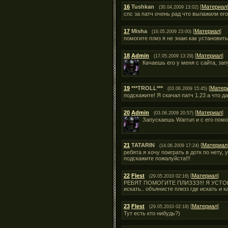
16
Tushkan
[
Материал
(30.04.2009 13:02)
спс за патч очень рад что вылажили его
17
Misha
[
Материал
]
(16.05.2009 23:00)
помогите плиз я не знаю как установить
18
Admin
[
Материал
]
(17.05.2009 13:29)
Качаешь его у меня с сайта, за
19
***TROLL***
[
Матер
(03.06.2009 15:45)
подскажите! Я скачал патч 1.23 а что 
20
Admin
[
Материал
]
(03.06.2009 20:57)
Запускаешь Warrun и с его пом
21
TATARIN
[
Материал
(14.06.2009 17:24)
ребята я хочу поиграть в дотк по нету,
подскажите пожалуйста!!!
22
Flest
[
Материал
]
(29.05.2010 02:16)
РЕБЯТ ПОМОГИТЕ ПЛИЗЗЗ!!! Я УСТОНОВИЛ
искать.. объянисте плизз где искать и к
23
Flest
[
Материал
]
(29.05.2010 02:18)
Тут есть кто нибудь?)