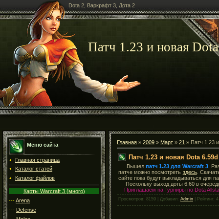
Dota 2, Варкрафт 3, Дота 2
Патч 1.23 и новая Dota
Главная
»
2009
»
Март
»
21
» Патч 1.23 и
Меню сайта
Патч 1.23 и новая Dota 6.59d
Главная страница
Вышел
патч 1.23 для Warcraft 3
. Р
Каталог статей
патче можно посмотреть
здесь
. Скачат
сайте пока будут выкладываться для па
Каталог файлов
Поскольку выход доты 6.60 в очередн
Приглашаем на турниры по Dota Allst
Карты Warcraft 3 (много)
Просмотров: 8159 | Добавил:
Admin
| Рейтинг: 4
---
Arena
---
Defense
---
Melee