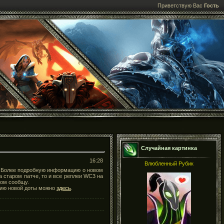
Приветствую Вас
Гость
Случайная картинка
16:28
Влюбленный Рубик
н. Более подробную информацию о новом
на старом патче, то и все реплеи WC3 на
этом сообщу.
сию новой доты можно
здесь
.