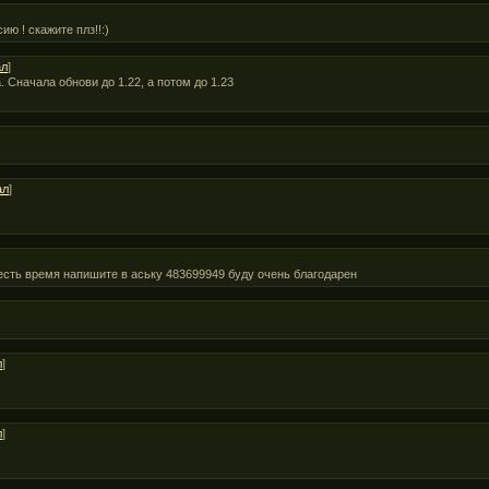
ию ! скажите плз!!:)
ал
]
. Сначала обнови до 1.22, а потом до 1.23
ал
]
 есть время напишите в аську 483699949 буду очень благодарен
л
]
л
]