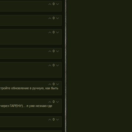
0
0
0
0
0
0
астройте обновление в ручную, как быть
0
ерез ГАРЕНУ)... я уже незнаю где
0