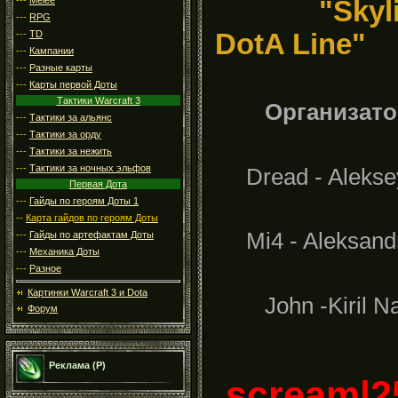
"Skyline
---
RPG
---
TD
DotA Line"
---
Кампании
---
Разные карты
---
Карты первой Доты
Тактики Warcraft 3
Организато
---
Тактики за альянс
---
Тактики за орду
---
Тактики за нежить
---
Тактики за ночных эльфов
Dread - Aleksey
Первая Дота
---
Гайды по героям Доты 1
--
Карта гайдов по героям Доты
Mi4 - Aleksandr
---
Гайды по артефактам Доты
---
Механика Доты
---
Разное
Картинки Warcraft 3 и Dota
John -Kiril Na
Форум
Реклама (Р)
scream|2