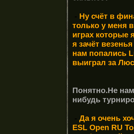
-
Ну
счёт в фин
только у меня в
играх которые 
я зачёт везень
нам попались Lu
выиграл за Люс
Понятно
.Не нам
нибудь турниро
-
Да
я очень хо
ESL Open RU To