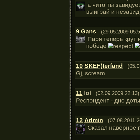
а чито ты завидуе
выиграй и незавид
9
Gans
(29.05.2009 05:5
Паря теперь крут 
победе
10
SKEF)terfand
(05.0
Gj, scream.
11
lol
(02.09.2009 22:13)
Респондент - дно доты
12
Admin
(07.08.2011 2
Сказал наверное 