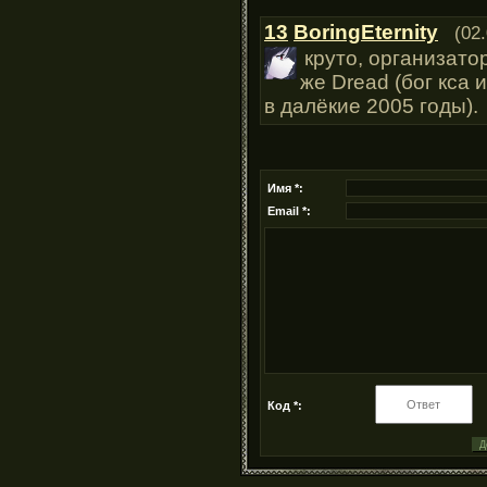
13
BoringEternity
(02
круто, организато
же Dread (бог кса и
в далёкие 2005 годы).
Имя *:
Email *:
Код *: