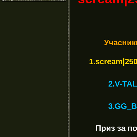
Учасник
1.scream|25
2.V-TA
3.GG_B
Приз за п