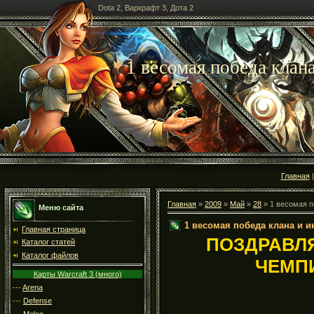
Dota 2, Варкрафт 3, Дота 2
1 весомая победа клан
Главная
Главная
»
2009
»
Май
»
28
» 1 весомая п
Меню сайта
1 весомая победа клана и и
Главная страница
ПОЗДРАВЛ
Каталог статей
Каталог файлов
ЧЕМПИ
Карты Warcraft 3 (много)
---
Arena
---
Defense
---
Melee