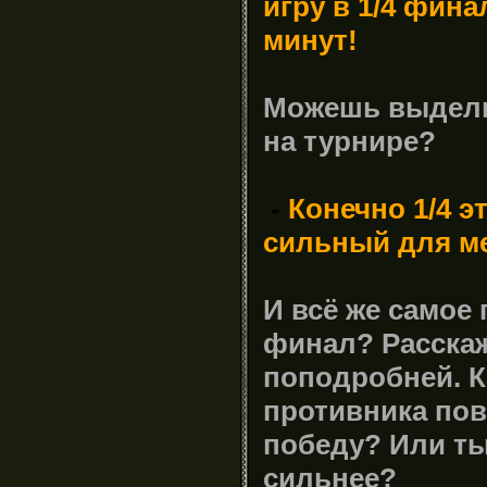
игру
в 1/4 фина
минут!
Можешь выдели
на турнире?
-
Конечно 1/4 э
сильный для ме
И
всё же
самое 
финал? Расскаж
поподробней. 
п
ротивника пов
победу? Или т
сильнее?