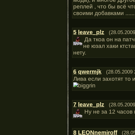
реплей , что бы всё чт
своими добавками .......
5
leave_plz
(28.05.2009
Да ткоа он на патч
не юзал хаки ктста
нету.
6
qwermjk
(28.05.2009 
Лива если захотят то и
7
leave_plz
(28.05.2009
Ну не за 12 часов
8
LEONnemiroff
(28.0