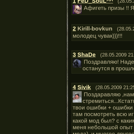
1
FeD_SouL^^
(28.05.
Афигеть призы !! 
2
Kirill-bovkun
(28.05.
молодец чувак)))!!!
3
ShaDe
(28.05.2009 21
Поздравляю! Наде
останутся в прошл
4
Sivik
(28.05.2009 21:2
Поздаравляю ,нам 
стремиться...Кста
твои ошибки + ошибки
там посмотреть всю иг
какой мод был? с каки
меня небольшой опыт н
мода), и многое другое