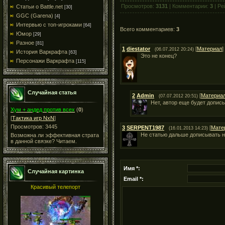
Просмотров:
3131
| Комментарии:
3
| Ре
Статьи о Battle.net
[30]
GGC (Garena)
[4]
Интервью с топ-игроками
[64]
Всего комментариев:
3
Юмор
[29]
Разное
[81]
1
diestator
[
Материал
]
(06.07.2012 20:24)
История Варкрафта
[63]
Это не конец?
Персонажи Варкрафта
[115]
Случайная статья
2
Admin
[
Материа
(07.07.2012 20:51)
Нет, автор еще будет допис
Хум + андед против всех
(
0
)
[
Тактика игр NxN
]
Просмотров: 3445
3
SERPENT1987
[
Мате
(16.01.2013 14:23)
Не статью дальше дописывать не 
Возможна ли эффективная страта
в данной связке? Читаем.
Имя *:
Случайная картинка
Email *:
Красивый телепорт