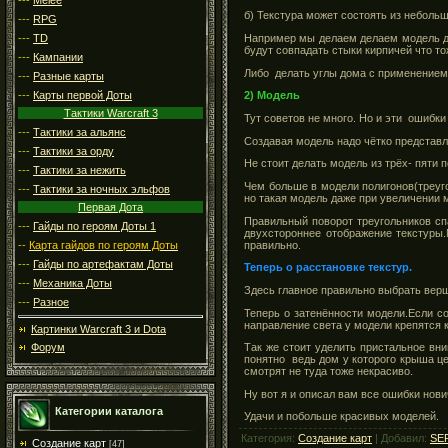
б) Текстура может состоять из неболь
---
RPG
---
TD
Например мы делаем делаем модель дом
будут совпадать стыки кирпичей что то
---
Кампании
Либо делать углы дома с применением 
---
Разные карты
---
Карты первой Доты
2) Модель
Тактики Warcraft 3
Тут советов не много. Но и эти ошибки 
---
Тактики за альянс
Создавая модель надо чётко представля
---
Тактики за орду
Не стоит делать модель из трёх- пяти 
---
Тактики за нежить
Чем больше в модели полигонов(треуго
---
Тактики за ночных эльфов
но такая модель даже при увеличении
Первая Дота
Правильный поворот треугольников спа
---
Гайды по героям Доты 1
двухстороннее отображение текстуры.
правильно.
--
Карта гайдов по героям Доты
---
Гайды по артефактам Доты
Теперь о расстановке текстур.
---
Механика Доты
Здесь главное правильно выбрать верши
---
Разное
Теперь о затенённости модели.Если с
направление света у модели крепятся к
Картинки Warcraft 3 и Dota
Так же стоит уделить пристальное в
Форум
понятно ведь дом у которого крыша ц
смотрят не туда тоже некрасиво.
Ну вот я и описал вам все ошибки нови
Категории каталога
Удачи и побольше красивых моделей.
Категория:
Создание карт
| Добавил:
SE
Создание карт
[47]