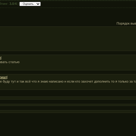
йтинг:
3.0
/
4
|
Порядок вы
л
]
ывать статью
риал
]
буду тут и так всё что я знаю написано н если кто захочет дополнить то я только за т