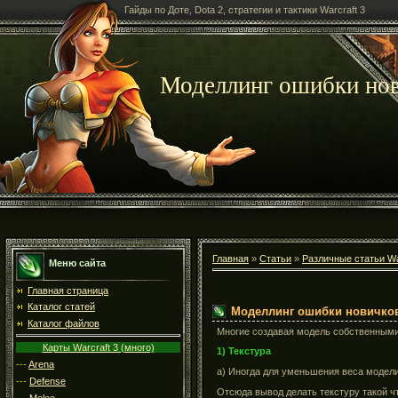
Гайды по Доте, Dota 2, стратегии и тактики Warcraft 3
Моделлинг ошибки но
Главная
»
Статьи
»
Различные статьи Wa
Меню сайта
Главная страница
Каталог статей
Моделлинг ошибки новичко
Каталог файлов
Многие создавая модель собственными 
Карты Warcraft 3 (много)
1) Текстура
---
Arena
а) Иногда для уменьшения веса модели
---
Defense
Отсюда вывод делать текстуру такой ч
---
Melee