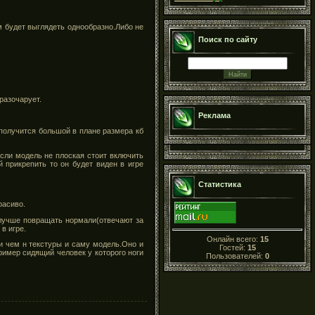
м будет выглядеть однообразно.Либо не
Поиск по сайту
разочарует.
Реклама
 получится большой в плане размера кб
если модель не плоская стоит включить
 прикрепить то он будет виден в игре
Статистика
расиво.
 лучше повращать нормали(отвечают за
в игре.
Онлайн всего:
15
 чем н текстуры и саму модель.Оно и
Гостей:
15
имер сидящий человек у которого ноги
Пользователей:
0