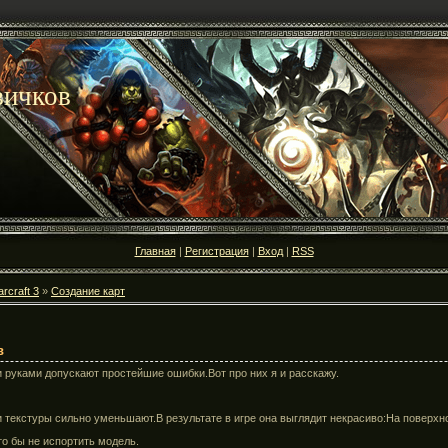
вичков
Главная
|
Регистрация
|
Вход
|
RSS
rcraft 3
»
Создание карт
в
руками допускают простейшие ошибки.Вот про них я и расскажу.
 текстуры сильно уменьшают.В результате в игре она выглядит некрасиво:На поверхн
то бы не испортить модель.