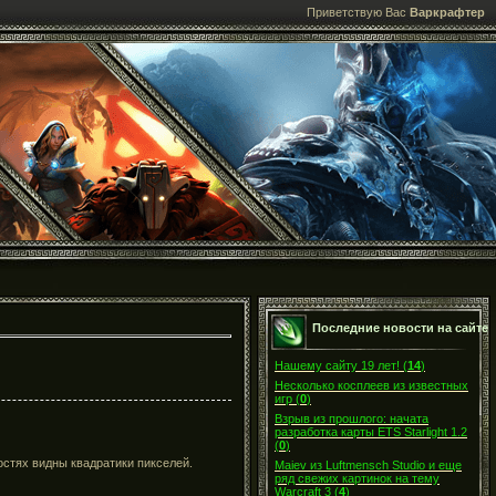
Приветствую Вас
Варкрафтер
Последние новости на сайте
Нашему сайту 19 лет!
(
14
)
Несколько косплеев из известных
игр
(
0
)
Взрыв из прошлого: начата
разработка карты ETS Starlight 1.2
(
0
)
остях видны квадратики пикселей.
Maiev из Luftmensch Studio и еще
ряд свежих картинок на тему
Warcraft 3
(
4
)