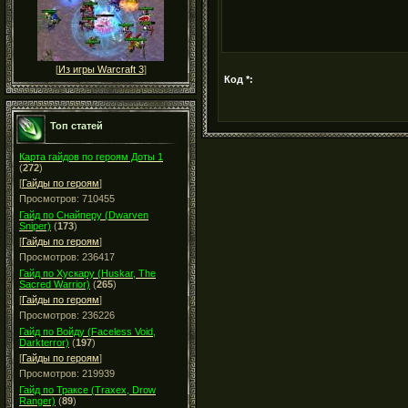
[
Из игры Warcraft 3
]
Код *:
Топ статей
Карта гайдов по героям Доты 1
(
272
)
[
Гайды по героям
]
Просмотров: 710455
Гайд по Снайперу (Dwarven
Sniper)
(
173
)
[
Гайды по героям
]
Просмотров: 236417
Гайд по Хускару (Huskar, The
Sacred Warrior)
(
265
)
[
Гайды по героям
]
Просмотров: 236226
Гайд по Войду (Faceless Void,
Darkterror)
(
197
)
[
Гайды по героям
]
Просмотров: 219939
Гайд по Траксе (Traxex, Drow
Ranger)
(
89
)