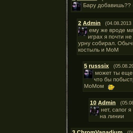
Бару добавишь??
2
Admin
(04.08.2013 
ему же вроде м
играх я почти н
урну собирал. Обыч
костыль и МоМ
5
russsix
(05.08.2
может ты еще 
что бы побыст
МоМом
10
Admin
(05.0
нет, сапог 
на линии
3
ChromVanadium
(0