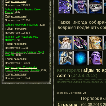
[
Гайды по героям
]
Просмотров: 219923
Гайд по Траксе (Traxex, Drow
Ranger)
(
89
)
[
Гайды по героям
]
Просмотров: 201320
Также иногда собира
Гайд по Урсе (Ursa Warrior)
(
121
)
вовремя подлечить со
[
Гайды по героям
]
Просмотров: 198334
Гайд по Гуле (Лайфстилеру,
Найксу)
(
76
)
[
Гайды по героям
]
Просмотров: 193117
Гайд по Баланару (Balanar, Night
Stalker)
(
150
)
[
Гайды по героям
]
Просмотров: 163120
Гайд по Legion Commander
Категория:
Гайды по а
(Командиру легиона, Tresdin)
(
162
)
[
Гайды по героям
]
Admin
(04.08.2013)
Просмотров: 157874
Просмотров:
20926
| Комментарии:
29
| 
Всего комментариев:
29
Порядок вы
1
russsix
(04.08.2013 2