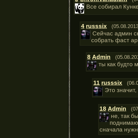
Все собирал Кунке
4
russsix
(05.08.2013
Сейчас админ ск
собрать фаст ар
8
Admin
(05.08.20
ты как будто 
11
russsix
(06.
Это значит,
18
Admin
(0
не, так б
поднимаю
сначала нужн