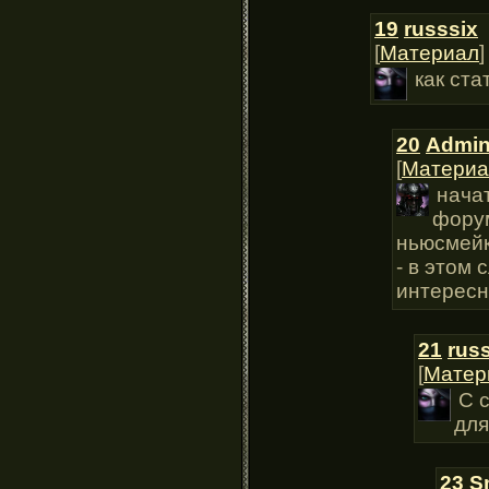
19
russsix
[
Материал
]
как ста
20
Admi
[
Материа
начат
форум
ньюсмейк
- в этом
интересн
21
rus
[
Матер
С 
для
23
S