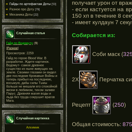
получает урон от враж
Гайды по артефактам Доты
[53]
- если кастуется на в
Разное про Доту
[79]
150 хп в течение 8 се
Механика Доты
[22]
- имеет кулдаун 7 сек
Случайная статья
Собирается из:
Гайд по Водомуту
(
9
)
[
Разное
]
Соби маск (
32
Просмотров: 2259
Гайд по герою Blood War. В
разработке. Ждите картинок.
Водомут- самое древнее
существо из ныне живущих на
земле. Своими глазами он видел
две последние Кровавые Войны и
2Х
Перчатка си
теперь прибыл на последнюю,
восьмую, дабы силы Тьмы
больше не мешали его спокойной
жизни в любимом, тихом заливе
Парус. Древняя магия воды и
льда без труда сокрушит врагов
Мага.
Рецепт
(
250
)
Случайная картинка
Общая стоимость:
87
Алхимик