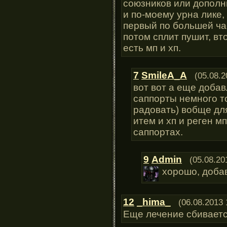
союзников или дополн
и по-моему урна лике, 
первый по большей ча
потом сплит пушит, вт
есть мп и хп.
7
SmileA_A
(05.08.2
вот вот а еще доба
саппорты немного т
радовать) вобще дл
итем и хп и реген м
саппортах.
9
Admin
(05.08.20
хорошо, доба
12
_hima_
(06.08.2013 
Еще лечение сбивает