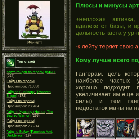
Плюсы и минусы арт
+неплохая активка
вдалеке от базы, и в
дальность каста у ур
[
Фан арт
]
-к лейту теряет свою 
Кому лучше всего по
Топ статей
Карта гайдов по героям Доты 1
Гангерам, цель кото
(
272
)
наиболее частых у
[
Гайды по героям
]
хорошо подходит га
Просмотров: 710350
Гайд по Снайперу (Dwarven
увеличивает им еще и
Sniper)
(
173
)
силы) и тем ганг
[
Гайды по героям
]
Просмотров: 236404
недостаток маны на н
Гайд по Хускару (Huskar, The
Sacred Warrior)
(
265
)
[
Гайды по героям
]
Просмотров: 236214
Гайд по Войду (Faceless Void,
Darkterror)
(
197
)