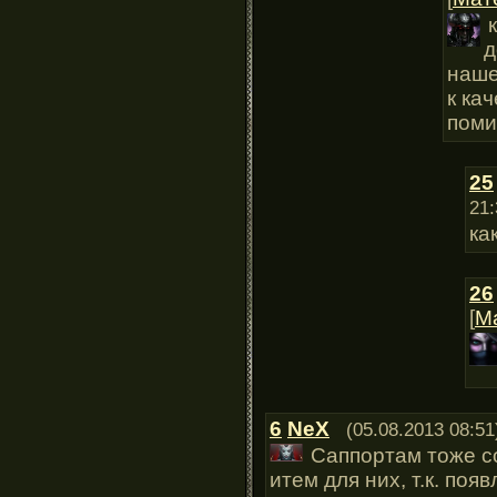
д
наше
к ка
поми
25
21:
ка
26
[
М
6
NeX
(05.08.2013 08:51
Саппортам тоже с
итем для них, т.к. по