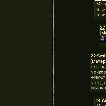
[
Мат
обыч
начи
27
[
М
22
Smi
[
Матер
так зн
мейкер
новост
мне да
редакт
24
A
[
Мат