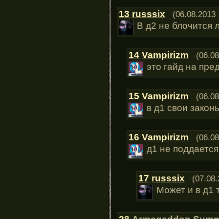
13
russsix
(06.08.2013 
В д2 не блочится 
14
Vampirizm
(06.08
это гайд на пре
15
Vampirizm
(06.08
в д1 свои зако
16
Vampirizm
(06.08
д1 не поддается
17
russsix
(07.08.
Может и в д1 