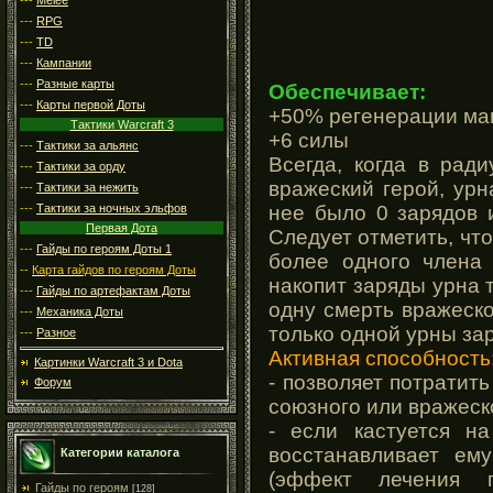
---
RPG
---
TD
---
Кампании
---
Разные карты
Обеспечивает:
---
Карты первой Доты
+50% регенерации м
Тактики Warcraft 3
+6 силы
---
Тактики за альянс
Всегда, когда в рад
---
Тактики за орду
вражеский герой, урн
---
Тактики за нежить
нее было 0 зарядов 
---
Тактики за ночных эльфов
Первая Дота
Следует отметить, что
---
Гайды по героям Доты 1
более одного члена
--
Карта гайдов по героям Доты
накопит заряды урна т
---
Гайды по артефактам Доты
одну смерть вражеск
---
Механика Доты
только одной урны за
---
Разное
Активная способность
Картинки Warcraft 3 и Dota
- позволяет потратить
Форум
союзного или вражеск
- если кастуется на
восстанавливает ем
Категории каталога
(эффект лечения п
Гайды по героям
[128]