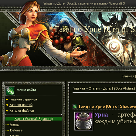
Гайды по Доте, Dota 2, стратегии и тактики Warcraft 3
Гайд по Урне (Urn of 
Главная
Главная
»
Статьи
»
Дота 1 (Dota Allstars)
Меню сайта
Главная страница
Каталог статей
Гайд по Урне (Urn of Shadow
Каталог файлов
Урна
- артефа
Карты Warcraft 3 (много)
каждым убитым
---
Arena
---
Defense
---
Melee