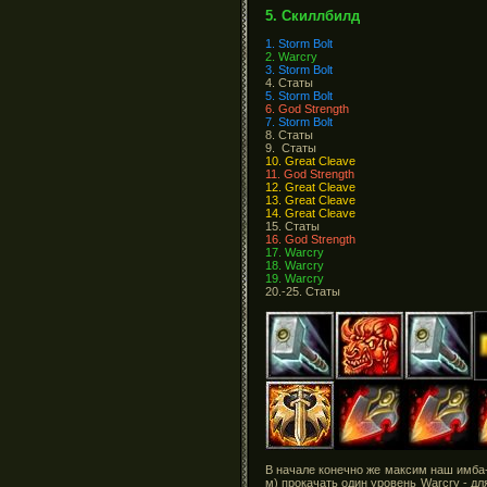
5. Скиллбилд
1. Storm Bolt
2. Warcry
3. Storm Bolt
4. Статы
5. Storm Bolt
6. God Strength
7. Storm Bolt
8. Статы
9. Статы
10. Great Cleave
11. God Strength
12. Great Cleave
13. Great Cleave
14. Great Cleave
15. Статы
16. God Strength
17. Warcry
18. Warcry
19. Warcry
20.-25. Статы
В начале конечно же максим наш имба-бо
м) прокачать один уровень Warcry - дл