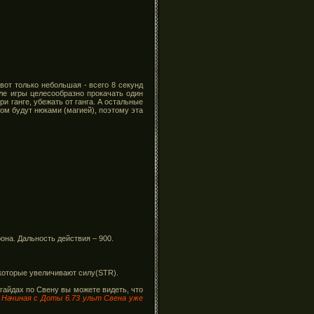
вот только небольшая - всего 8 секунд
але игры целесообразно прокачать один
и ганге, убежать от ганга. А остальные
ном будут нюками (магией), поэтому эта
она. Дальность действия – 900.
 которые увеличивают силу(STR).
 гайдах по Свену вы можете видеть, что
.
Начиная с Доты 6.73 ульт Свена уже