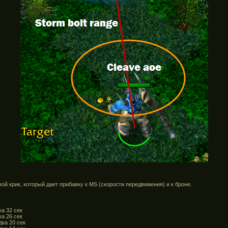
ой крик, который дает прибавку к MS (скорости передвижения) и к броне.
а 32 сек
а 26 сек
дка 20 сек