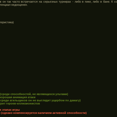
в он так часто встречается на серьезных турнирах - либо в пике, либо в бане. К с
отенциал недооценен.
теристика)
 (среди способностей, не являющихся ультами)
 хорошая анимация атаки
и среди агильщиков он не выглядит ущербом по дамагу)
нтрит героев-иллюзионистов
х этапах игры
 (однако компенсируется наличием активной способности)