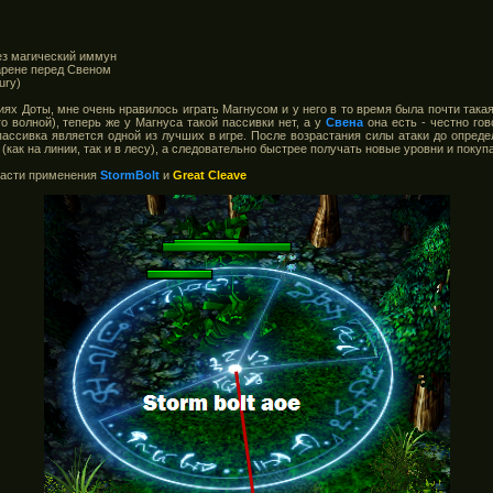
рез магический иммун
 арене перед Свеном
ury)
ях Доты, мне очень нравилось играть Магнусом и у него в то время была почти такая
о волной), теперь же у Магнуса такой пассивки нет, а у
Свена
она есть - честно гов
пассивка является одной из лучших в игре. После возрастания силы атаки до опреде
как на линии, так и в лесу), а следовательно быстрее получать новые уровни и покуп
бласти применения
StormBolt
и
Great Cleave