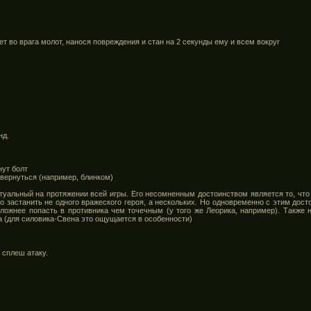
ет во врага молот, нанося повреждения и стан на 2 секунды ему и всем вокруг
нд.
нут болт
увернуться (например, блинком)
уальный на протяжении всей игры. Его несомненным достоинством является то, что 
 застанить не одного вражеского героя, а нескольких. Но одновременно с этим дост
ложнее попасть в противника чем точечным (у того же Леорика, например). Также н
а (для силовика-Свена это ощущается в особенности)
сплеш атаку.