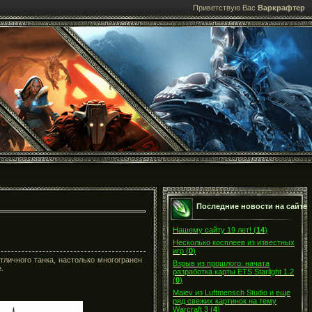
Приветствую Вас
Варкрафтер
Последние новости на сайте
Нашему сайту 19 лет!
(
14
)
Несколько косплеев из известных
игр
(
0
)
тличного танка, настолько многогранен
Взрыв из прошлого: начата
е.
разработка карты ETS Starlight 1.2
(
0
)
Maiev из Luftmensch Studio и еще
ряд свежих картинок на тему
Warcraft 3
(
4
)