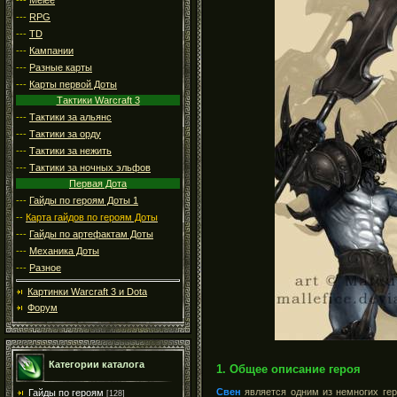
---
RPG
---
TD
---
Кампании
---
Разные карты
---
Карты первой Доты
Тактики Warcraft 3
---
Тактики за альянс
---
Тактики за орду
---
Тактики за нежить
---
Тактики за ночных эльфов
Первая Дота
---
Гайды по героям Доты 1
--
Карта гайдов по героям Доты
---
Гайды по артефактам Доты
---
Механика Доты
---
Разное
Картинки Warcraft 3 и Dota
Форум
Категории каталога
1. Общее описание героя
Свен
является одним из немногих гер
Гайды по героям
[128]