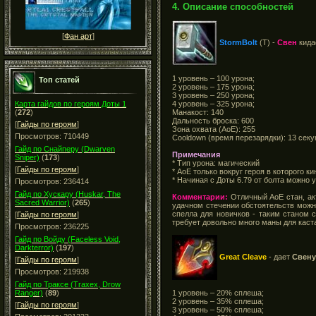
4. Описание способностей
[
Фан арт
]
StormBolt
(T) -
Свен
кида
1 уровень – 100 урона;
Топ статей
2 уровень – 175 урона;
3 уровень – 250 урона;
4 уровень – 325 урона;
Карта гайдов по героям Доты 1
Манакост: 140
(
272
)
Дальность броска: 600
[
Гайды по героям
]
Зона охвата (АоЕ): 255
Просмотров: 710449
Cooldown (время перезарядки): 13 секу
Гайд по Снайперу (Dwarven
Примечания
Sniper)
(
173
)
* Тип урона: магический
[
Гайды по героям
]
* АоЕ только вокруг героя в которого ки
* Начиная с Доты 6.79 от болта можно 
Просмотров: 236414
Гайд по Хускару (Huskar, The
Комментарии:
Отличный АоЕ стан, акт
Sacred Warrior)
(
265
)
удачном стечении обстоятельств можно
спелла для новичков - таким станом с
[
Гайды по героям
]
требует довольно много маны для каст
Просмотров: 236225
Гайд по Войду (Faceless Void,
Darkterror)
(
197
)
Great Cleave
- дает
Свену
[
Гайды по героям
]
Просмотров: 219938
Гайд по Траксе (Traxex, Drow
1 уровень – 20% сплеша;
Ranger)
(
89
)
2 уровень – 35% сплеша;
[
Гайды по героям
]
3 уровень – 50% сплеша;