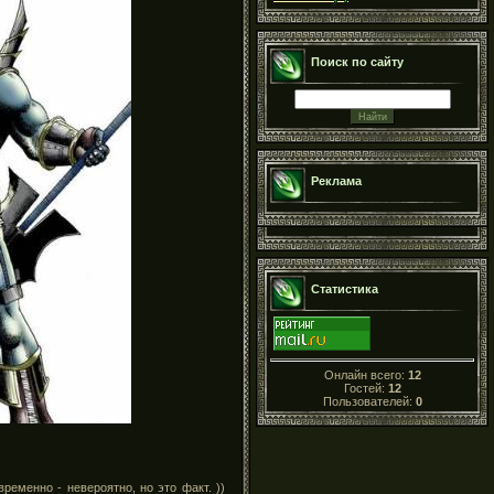
Поиск по сайту
Реклама
Статистика
Онлайн всего:
12
Гостей:
12
Пользователей:
0
еменно - невероятно, но это факт. ))