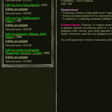
Просмотров: 201333
4 уровень – 65% сплеша.
АоЕ: 300
Гайд по Урсе (Ursa Warrior)
(
121
)
[
Гайды по героям
]
Примечания
* Cleaving (сплеш) атака действует че
Просмотров: 198342
* Атака распространяется по круговой
Гайд по Гуле (Лайфстилеру,
* Стакается с Cleaving итемами (BattleF
Найксу)
(
76
)
Комментарии:
Раньше, в старых верси
[
Гайды по героям
]
в фарме крипов (особенно вместе с ег
Просмотров: 193130
фармер чем гангер, для меня данная 
будет помогать нам быстро фармиться (
Гайд по Баланару (Balanar, Night
Stalker)
(
150
)
На этой картинке отлично показаны о
[
Гайды по героям
]
Просмотров: 163129
Гайд по Legion Commander
(Командиру легиона, Tresdin)
(
162
)
[
Гайды по героям
]
Просмотров: 157880