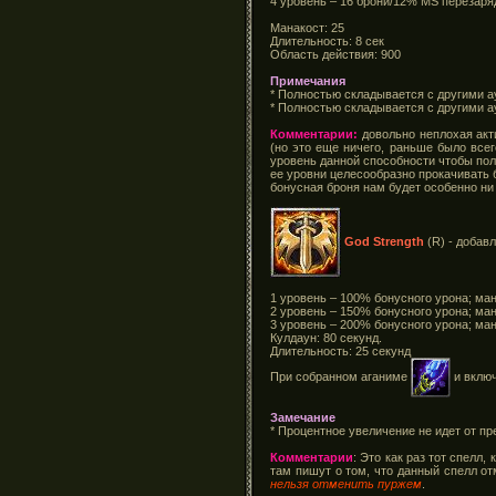
4 уровень – 16 брони/12% MS перезаря
Манакост: 25
Длительность: 8 сек
Область действия: 900
Примечания
* Полностью складывается с другими 
* Полностью складывается с другими 
Комментарии:
довольно неплохая акти
(но это еще ничего, раньше было всег
уровень данной способности чтобы полу
ее уровни целесообразно прокачивать б
бонусная броня нам будет особенно ни 
God Strength
(R) - добав
1 уровень – 100% бонусного урона; ма
2 уровень – 150% бонусного урона; ма
3 уровень – 200% бонусного урона; ма
Кулдаун: 80 секунд.
Длительность: 25 секунд
При собранном аганиме
и включ
Замечание
* Процентное увеличение не идет от пр
Комментарии
: Это как раз тот спелл
там пишут о том, что данный спелл о
нельзя отменить пуржем
.