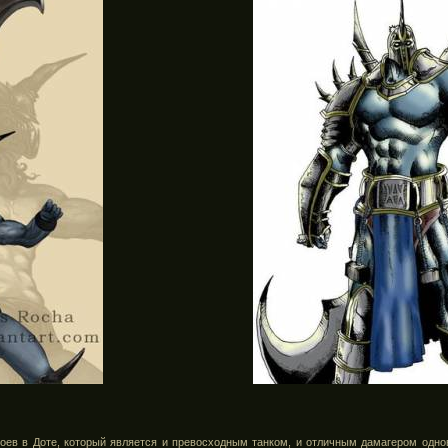
оев в Доте, который является и превосходным танком, и отличным дамагером одновр