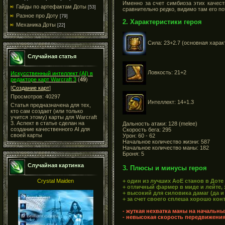
Именно за счет симбиоза этих качест
Гайды по артефактам Доты
[53]
сравнительно редко, видимо там его п
Разное про Доту
[79]
2. Характеристики героя
Механика Доты
[22]
Сила: 23+2.7 (основная харак
Случайная статья
Ловкость: 21+2
Искусственный интеллект (AI) в
редакторе карт Warcraft 3
(
49
)
[
Создание карт
]
Просмотров: 40297
Интеллект: 14+1.3
Статья предназначена для тех,
кто сам создает (или только
учится этому) карты для Warcraft
3. Аспект в статье сделан на
Дальность атаки: 128 (melee)
создание качественного AI для
Cкорость бега: 295
своей карты
Урон: 60 - 62
Начальное количество жизни: 587
Начальное количество маны: 182
Броня: 5
Случайная картинка
3. Плюсы и минусы героя
+ один из лучших АоЕ станов в Доте
Crystal Maiden
+ отличный фармер в миде и лейте,
+ высокий для силовика дамаг (да 
+ за счет своего сплеша хорошо ко
- жуткая нехватка маны на начальны
- невысокая скорость передвижения