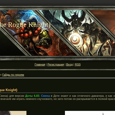
The Rogue Knight)
Главная
|
Регистрация
|
Вход
|
RSS
»
Гайды по героям
ue Knight)
Свена) для версии
Доты 6.83
.
Свена
в Доте знают и как отличного дамагера, и как о
 вначале им играть немного скучновато, но зато потом он раскрывается в полной крас