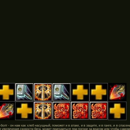
лт - он нам как хлеб насущный, поможет и в атаке, и в защите, и в ганге, и в спасени
я увеличения скорости бега, может пригодиться при погоне за врагом или чтобы само