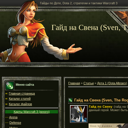
Гайды по Доте, Dota 2, стратегии и тактики Warcraft 3
Гайд на Свена (Sven, 
Главная
»
Статьи
»
Дота 1 (Dota Allstars)
Меню сайта
Главная страница
Каталог статей
Гайд на Свена (Sven, The Rog
Каталог файлов
Гайд по Свену
(гайд на 
данный герой. Может быть
Карты Warcraft 3 (много)
---
Arena
---
Defense
---
Melee