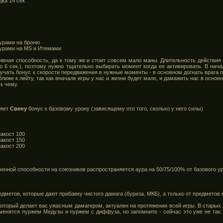
дка 14 сек
аурами на броню
аурами на MS и Итемами
вная способность, да к тому же и стоит совсем мало маны. Длительность действия 
о 6 сек.), поэтому нужно тщательно выбирать момент когда ее активировать. В нач
чать бонус к скорости передвижения в нужные моменты - в основном догнать врага пр
лиже к лейту, так как вначале игры у нас и жизни будет мало, и дамажить нас в основ
к чему.
ляет
Свену
бонус к базовому урону (зависящему ото того, сколько у него силы)
накост 100
накост 150
накост 200
енной способности на союзников распространяется аура на 50/75/100% от базового ур
едметов, которые дают прибавку чистого дамага (буриза, МКБ), а только от предметов
, который делает вас ужасным дамагером, актуален на протяжении всей игры. В старых
тменятся пуржем Медузы и пуржем с диффуза, но запомните - сейчас это уже не так