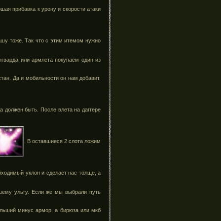
ошая прибавка к урону и скорости атаки
шу тоже. Так что с этим итемом нужно
нгварда или армлета покупаем один из
стан. Да и мобильности он нам добавит.
да должен быть. После влета на даггере
. В оставшиеся 2 слота ложим
бходимый уклон и сделает нас толще, а
ашему ульту. Если же мы выбрали путь
ольший минус армор, а бирюза или мкб