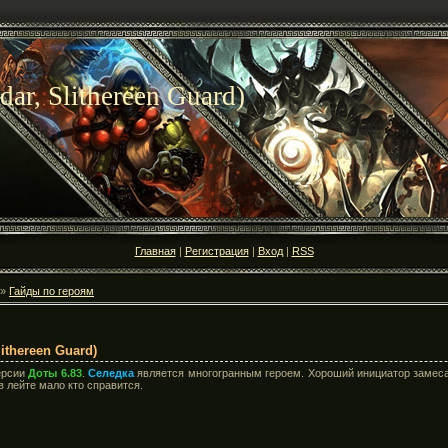
dar, Slithereen Guard)
Главная
|
Регистрация
|
Вход
|
RSS
»
Гайды по героям
ithereen Guard)
ерсии
Доты 6.83
.
Селедка
является многогранным героем. Хороший инициатор замеса,
в лейте мало кто справится.