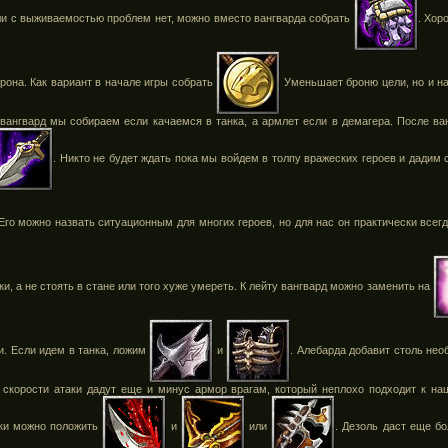
сли с выживаемостью проблем нет, можно вместо вангварда собрать
. Хор
рона. Как вариант в начале игры собрать
Уменьшает броню цели, но и на
о вангвард мы собираем если качаемся в танка, а армлет если в демагера. После ва
. Никто не будет ждать пока мы войдем в толпу вражеских героев и дадим 
 Его можно назвать ситуационным для многих героев, но для нас он практически всег
ки, а не стоять в стане или того хуже умереть. К лейту вангвард можно заменить на
и. Если идем в танка, ложим
и
. Алебарда добавит столь нео
 скорости атаки дадут еще и минус армор врагам, который неплохо подходит к н
ски можно положить
и
или
. Дезоль даст еще б