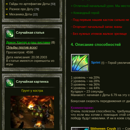
Гайды по артефактам Доты
[53]
+ Отличный начальный урон. Мы жесток
Разное про Доту
[79]
+ Командный герой
Механика Доты
[22]
- Под первым нашим кастом сильно не
- Огорчает начальный запас маны
Случайная статья
- Без нужных итемов жалкое зрелище
Демон Хантер и раш виспами
(
0
)
4. Описание способностей
[
Эльфы против всех
]
Просмотров: 4598
Дата написания: 20.08.2003
В статье имеются скриншоты из
Sprint
(t) – Герой увелич
игры
1 уровень – на 20%
2 уровень – на 28%
Случайная картинка
3 уровень – на 36%
4 уровень – на 44%
Грунт у костра
Кулдаун – 23 секунды
Манакост: начиная с Доты 6.79 на эту 
Бонусная скорость передвижения от да
Комментарии:
Очень полезная способность, требующа
что если мы хотим с помощью этой спо
победу будут невелики. И ни в коем сл
Slithereen Crush
(r) – Со