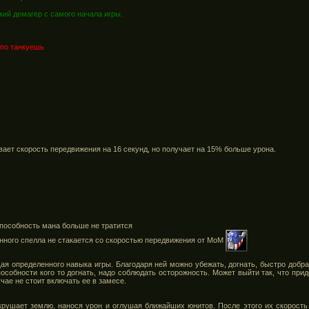
ий демагер с самого начала игры.
 по танкуешь
ивает скорость передвижения на 16 секунд, но получает на 15% больше урона.
способность мана больше не тратится
нного спелла не стакается со скоростью передвижения от МоМ
я определенного навыка игры. Благодаря ней можно убежать, догнать, быстро добра
собности кого то догнать, надо соблюдать осторожность. Может выйти так, что при
учае не стоит включать ее в замесе.
крушает землю, нанося урон и оглушая ближайших юнитов. После этого их скорость