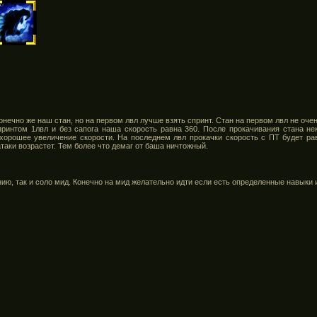
ечно же наш стан, но на первом лвл лучше взять спринт. Стан на первом лвл не очен
спринтом 1лвл и без сапога наша скорость равна 360. После прокачивания стана не
хорошее увеличение скорости. На последнем лвл прокачки скорость с ПТ будет ра
атаки возрастет. Тем более что демаг от баша ничтожный.
ию, так и соло мид. Конечно на мид желательно идти если есть определенные навыки 