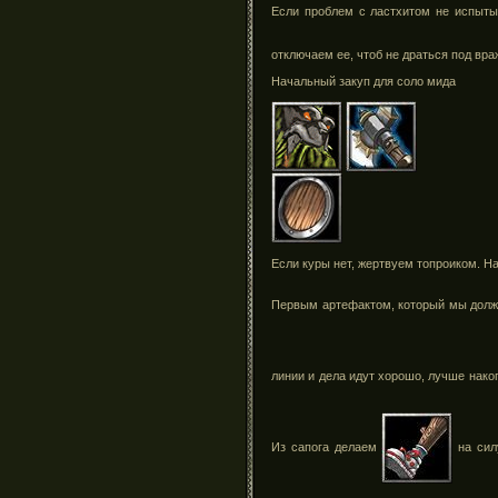
Если проблем с ластхитом не испыты
отключаем ее, чтоб не драться под вра
Начальный закуп для соло мида
Если куры нет, жертвуем топроиком. Н
Первым артефактом, который мы долж
линии и дела идут хорошо, лучше нако
Из сапога делаем
на сил