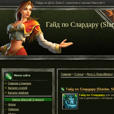
Гайды по Доте, Dota 2, стратегии и тактики Warcraft 3
Гайд по Слардару (Slar
Главная
»
Статьи
»
Дота 1 (Dota Allstars)
Меню сайта
Главная страница
Каталог статей
Гайд по Слардару (Slardar, Sl
Каталог файлов
Гайд по Слардару
для в
так и демагера с которым 
Карты Warcraft 3 (много)
---
Arena
---
Defense
---
Melee