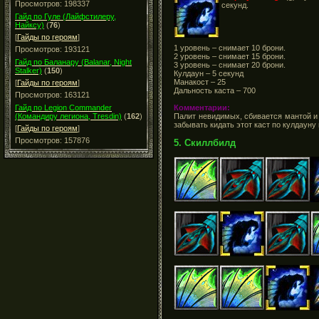
Просмотров: 198337
секунд.
Гайд по Гуле (Лайфстилеру,
Найксу)
(
76
)
[
Гайды по героям
]
1 уровень – снимает 10 брони.
Просмотров: 193121
2 уровень – снимает 15 брони.
Гайд по Баланару (Balanar, Night
3 уровень – снимает 20 брони.
Stalker)
(
150
)
Кулдаун – 5 секунд
Манакост – 25
[
Гайды по героям
]
Дальность каста – 700
Просмотров: 163121
Комментарии:
Гайд по Legion Commander
Палит невидимых, сбивается мантой и
(Командиру легиона, Tresdin)
(
162
)
забывать кидать этот каст по кулдаун
[
Гайды по героям
]
Просмотров: 157876
5. Скиллбилд