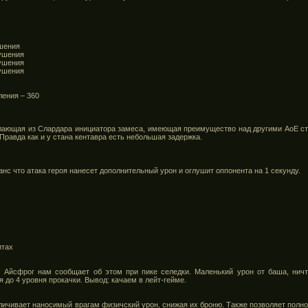
ушения
лушения
лушения
лушения
ления – 360
елающая из Слардара инициатора замеса, имеющая преимущество над другими АоЕ стан
Правда как и у стана кентавра есть небольшая задержка.
нс что атака героя нанесет дополнительный урон и оглушит оппонента на 1 секунду.
итах
 Айсфрог нам сообщает об этом при пике селедки. Маленький урон от баша, ничт
 до 4 уровня прокачки. Вывод: качаем в лейт-гейме.
еличивает наносимый врагам физичский урон, снижая их броню. Также позволяет полно