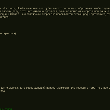
х Maelstorm, Slardar вышел из его глубин вместе со своими собратьями, чтобы слу
ный своему делу, этот нага отважно сражался, пока не погиб от смертельной раны 
ций, Slardar с нечеловеческой скоростью прорывается сквозь ряды противника, с
zhul'a.
актеристика)
для силовика, зато очень хороший прирост ловкости. Это говорит о том, что у нас б
ика.
ный герой