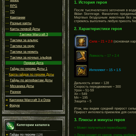
1. История героя
---
RPG
После тысячелетнего заточения в вода
---
TD
Illidan Stormrage. Фанатично предан
---
Кампании
Мертвых бездушным животным без эмо
стремясь выполнить любую прихоть Ner
---
Разные карты
2. Характеристики героя
---
Карты первой Доты
Тактики Warcraft 3
---
Тактики за альянс
Сила – 21 + 2.8
(основная хар
---
Тактики за орду
---
Тактики за нежить
Ловкость – 17 + 2.4
---
Тактики за ночных эльфов
Первая Дота
---
Гайды по героям Доты 1
Интеллект – 15 + 1.5
--
Карта гайдов по героям Доты
---
Гайды по артефактам Доты
Дальность атаки – 128
---
Механика Доты
Скорость передвижения – 300
Урон – 51-59
---
Разное
Хп – 549
Мп – 195
Картинки Warcraft 3 и Dota
Защита – 5
Форум
Итак, мы видим средний прирост силы 
Прирост интелекта приемлeм для силов
3. Плюсы и минусы героя
Категории каталога
+ Может получиться пермобашер
Гайды по героям
+ Легко уходит от гангов, очень мобиль
[128]