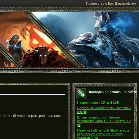
Приветствую Вас
Варкрафтер
Последние новости на сайте
Нашему сайту 19 лет!
(
14
)
Несколько косплеев из известных
игр
(
0
)
 который может играть роль как танка,
Взрыв из прошлого: начата
разработка карты ETS Starlight 1.2
(
0
)
Maiev из Luftmensch Studio и еще
ряд свежих картинок на тему
Warcraft 3
(
4
)