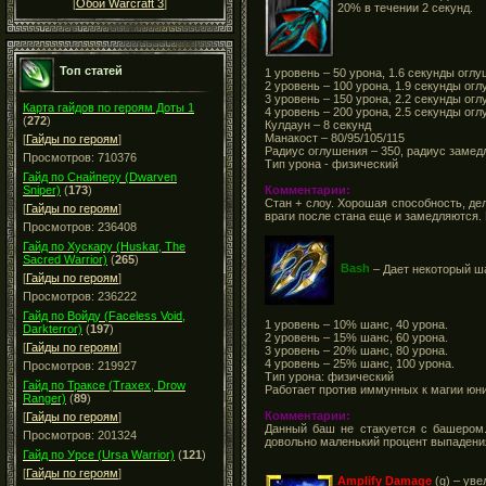
[
Обои Warcraft 3
]
20% в течении 2 секунд.
Топ статей
1 уровень – 50 урона, 1.6 секунды огл
2 уровень – 100 урона, 1.9 секунды ог
3 уровень – 150 урона, 2.2 секунды ог
Карта гайдов по героям Доты 1
4 уровень – 200 урона, 2.5 секунды ог
(
272
)
Кулдаун – 8 секунд
Манакост – 80/95/105/115
[
Гайды по героям
]
Радиус оглушения – 350, радиус замед
Просмотров: 710376
Тип урона - физический
Гайд по Снайперу (Dwarven
Комментарии:
Sniper)
(
173
)
Стан + слоу. Хорошая способность, д
[
Гайды по героям
]
враги после стана еще и замедляются. 
Просмотров: 236408
Гайд по Хускару (Huskar, The
Sacred Warrior)
(
265
)
Bash
– Дает некоторый ша
[
Гайды по героям
]
Просмотров: 236222
Гайд по Войду (Faceless Void,
1 уровень – 10% шанс, 40 урона.
Darkterror)
(
197
)
2 уровень – 15% шанс, 60 урона.
[
Гайды по героям
]
3 уровень – 20% шанс, 80 урона.
4 уровень – 25% шанс, 100 урона.
Просмотров: 219927
Тип урона: физический
Гайд по Траксе (Traxex, Drow
Работает против иммунных к магии юн
Ranger)
(
89
)
Комментарии:
[
Гайды по героям
]
Данный баш не стакуется с башером.
Просмотров: 201324
довольно маленький процент выпадения
Гайд по Урсе (Ursa Warrior)
(
121
)
[
Гайды по героям
]
Amplify Damage
(g) – ув