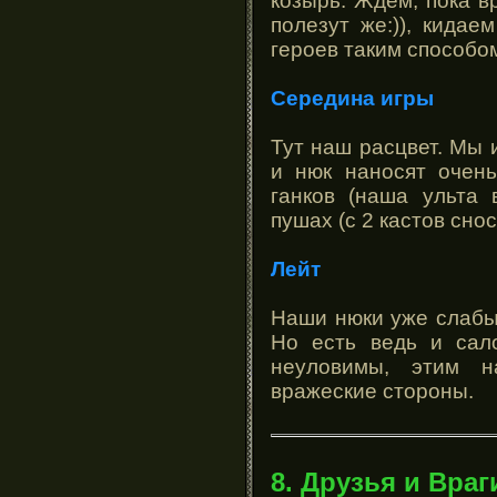
козырь. Ждем, пока в
полезут же:)), кидае
героев таким способо
Середина игры
Тут наш расцвет. Мы
и нюк наносят очень
ганков (наша ульта 
пушах (с 2 кастов снос
Лейт
Наши нюки уже слабы,
Но есть ведь и сал
неуловимы, этим н
вражеские стороны.
8. Друзья и Враг