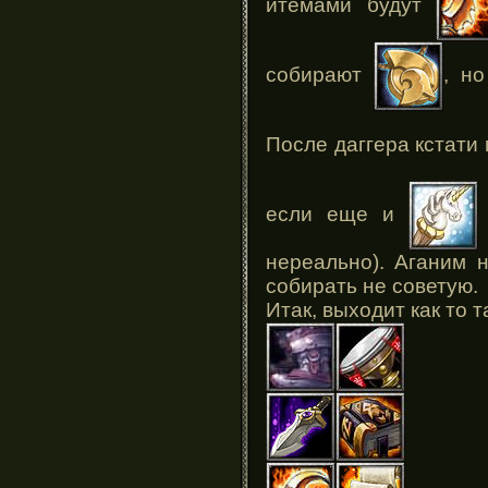
итемами будут
собирают
, но
После даггера кстати
если еще и
нереально). Аганим 
собирать не советую.
Итак, выходит как то т