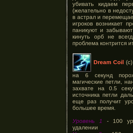
убивать кидаем пер
(желательно в недост
в астрал и перемещае
игроков возникает пр
паникуют и забывают
кинуть орб не всегд
проблема контрится и
Dream Coil
(c
на 6 секунд порож
магические петли, н
захвате на 0.5 сек
источника петли даль
еще раз получит уро
большее время.
Уровень 1
- 100 уро
удалении