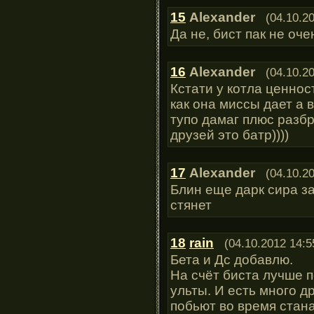
15
Alexander
(04.10.2
Да не, бист пак не оче
16
Alexander
(04.10.2
Кстати у котла ценнос
как она миссы дает а в
тупо дамаг плюс разбр
друзей это батр))))
17
Alexander
(04.10.2
Блин еще дарк сира з
стянет
18
rain
(04.10.2012 14:5
Бета и Дс добавлю.
На счёт биста лучше п
ульты. И есть много д
побьют во время стана