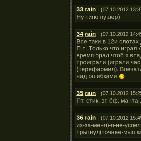
33
rain
(07.10.2012 13:3
Ну типо пушер)
34
rain
(07.10.2012 14:4
Все таки в 12и слота
П.с. Только что играл
время орал чтоб я вл
проиграли (играли час
(перефармил). Впечат
над ошибками
35
rain
(07.10.2012 15:2
Пт, стик, вг, бф, манта
36
rain
(07.10.2012 15:4
из-за-меня)-я-не-успел
прыгнул(точнее-мышка