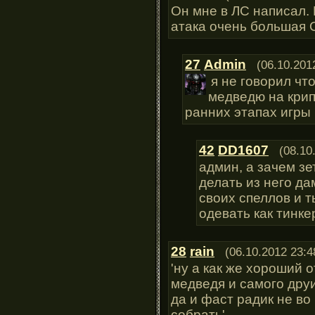
Он мне в ЛС написал.
атака очень большая 
27
Admin
(06.10.201
я не говорил чт
медведю на крип
ранних этапах игры
42
DD1607
(08.10
админ, а зачем з
делать из него да
своих спеллов и т
одевать как тинке
28
rain
(06.10.2012 23:4
'ну а как же хороший 
медведя и самого дру
да и фаст радик не во
собрать'