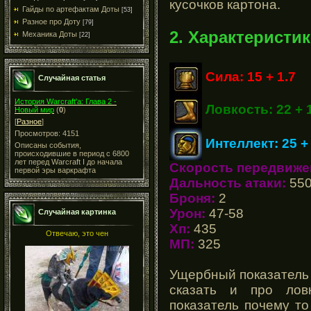
кусочков картона.
Гайды по артефактам Доты
[53]
Разное про Доту
[79]
2. Характеристик
Механика Доты
[22]
Сила: 15 + 1.7
Случайная статья
История Warcraft'a: Глава 2 -
Ловкость: 22 + 
Новый мир
(
0
)
[
Разное
]
Просмотров: 4151
Интеллект: 25 + 
Описаны события,
происходившие в период с 6800
лет перед Warcraft I до начала
Скорость передвиже
первой эры варкрафта
Дальность атаки:
55
Броня:
2
Урон:
47-58
Случайная картинка
Хп:
435
Отвечаю, это чен
МП:
325
Ущербный показатель 
сказать и про лов
показатель почему то