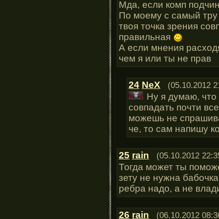
Мда, если комп подчин
По моему с самый тру 
твоя точка зрения сов
правильная
А если мнения расходя
чем я или ты не прав
24
NeX
(05.10.2012 2
Ну я думаю, что
совпадать почти все
можешь не спрашива
че, то сам напишу к
25
rain
(05.10.2012 22:3
Тогда может ты помож
зету не нужна бабочка
ребра надо, а не влад
26
rain
(06.10.2012 08:3