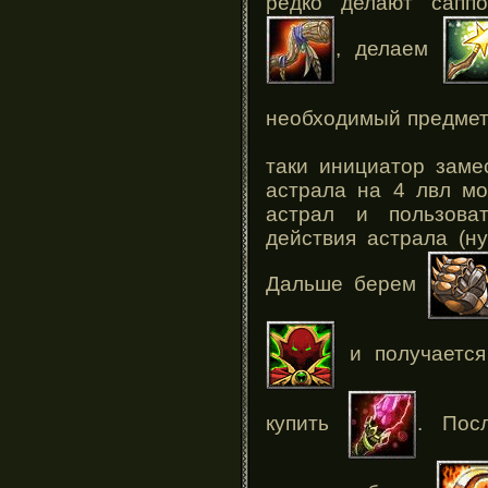
редко делают саппо
, делаем
необходимый предмет
таки инициатор заме
астрала на 4 лвл мо
астрал и пользова
действия астрала (ну
Дальше берем
и получаетс
купить
. Пос