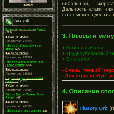
небольшой, скоро
[
Юмор
]
Дальность атаки ниж
этого можно сделать 
Топ статей
Карта гайдов по героям Доты 1
(
272
)
3. Плюсы и мину
[
Гайды по героям
]
Просмотров: 710257
Гайд по Снайперу (Dwarven
+ Командный ульт
Sniper)
(
173
)
+ Трудноубиваемый г
[
Гайды по героям
]
Просмотров: 236391
+ Есть сало
Гайд по Хускару (Huskar, The
Sacred Warrior)
(
265
)
- Очень "тонкий" гер
[
Гайды по героям
]
Просмотров: 236202
- Для игры требует
Гайд по Войду (Faceless Void,
Darkterror)
(
197
)
[
Гайды по героям
]
4. Описание спо
Просмотров: 219905
Гайд по Траксе (Traxex, Drow
Ranger)
(
89
)
[
Гайды по героям
]
Просмотров: 201309
Illusory Orb
(r
Гайд по Урсе (Ursa Warrior)
(
121
)