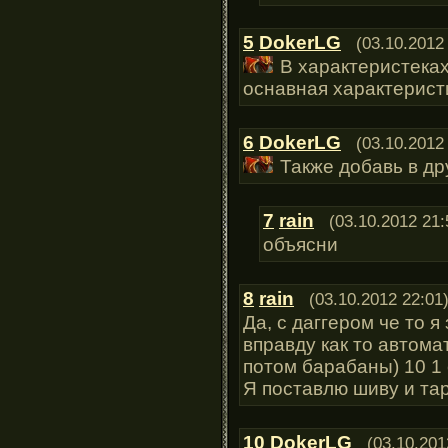
5
DokerLG
(03.10.2012
В характеристеках
оснавная характерист
6
DokerLG
(03.10.2012
Также добавь в др
7
rain
(03.10.2012 21:
объясни
8
rain
(03.10.2012 22:01
Да, с даггером че то я
вправду как то автома
потом барабаны) 10 1 
Я поставлю шиву и тар
10
DokerLG
(03.10.201