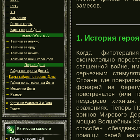
замесов.
---
RPG
---
TD
---
Кампании
---
Разные карты
---
Карты первой Доты
Тактики Warcraft 3
1. История героя
---
Тактики за альянс
---
Тактики за орду
Когда фитотерапи
---
Тактики за нежить
окончательно перест
---
Тактики за ночных эльфов
Первая Дота
священной войне, им
---
Гайды по героям Доты 1
серьезным стимуля
--
Карта гайдов по героям Доты
Стране, где прекрас
---
Гайды по артефактам Доты
фонарей на берегу
---
Механика Доты
повстречался (или п
---
Разное
нездорово хихикая
Картинки Warcraft 3 и Dota
сражениях. Теперь П
Форум
воинов Мирового Дер
мощью Волшебных Кап
способен обездвижи
Категории каталога
помощи своей маги
Гайды по героям
[128]