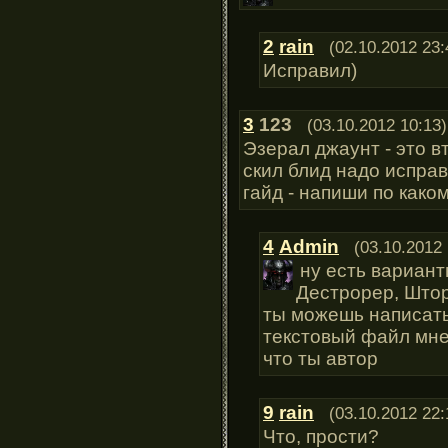
2
rain
(02.10.2012 23:
Исправил)
3
123
(03.10.2012 10:13)
Эзерал джаунт - это вт
скил блид надо испра
гайд - напиши по како
4
Admin
(03.10.2012 
ну есть вариан
Дестрорер, Што
ты можешь написать 
текстовый файл мне
что ты автор
9
rain
(03.10.2012 22:
Что, прости?