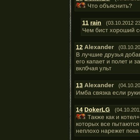
Что объяснить?
11
rain
(03.10.2012 23
Чем бист хороший 
12
Alexander
(03.10.2
В лучшие друзья добав
его капает и полет и 
вклбчая ульт
13
Alexander
(04.10.2
Имба связка если рук
14
DokerLG
(04.10.201
Также как и котел
которых все пытаются 
неплохо нарежет пока 