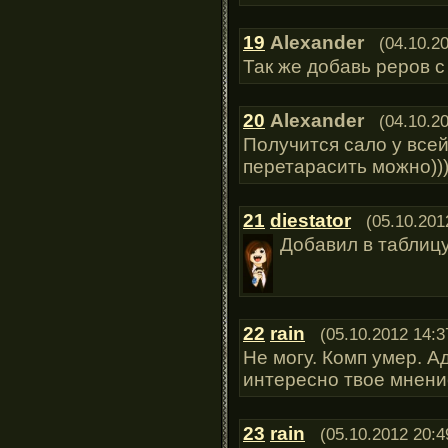
19
Alexander
(04.10.2
Так же добавь реров с
20
Alexander
(04.10.2
Получится сало у всей
перетарасить можно))
21
diestator
(05.10.201
Добавил в таблиц
22
rain
(05.10.2012 14:3
Не могу. Комп умер. А
интересно твое мнени
23
rain
(05.10.2012 20:4