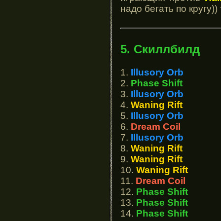
надо бегать по кругу)
5. Скиллбилд
1.
Illusory Orb
2.
Phase Shift
3.
Illusory Orb
4.
Waning Rift
5.
Illusory Orb
6.
Dream Coil
7.
Illusory Orb
8.
Waning Rift
9.
Waning Rift
10.
Waning Rift
11.
Dream Coil
12.
Phase Shift
13.
Phase Shift
14.
Phase Shift