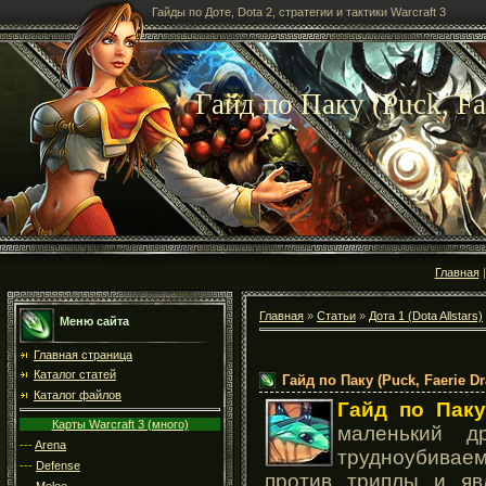
Гайды по Доте, Dota 2, стратегии и тактики Warcraft 3
Гайд по Паку (Puck, Fa
Главная
Главная
»
Статьи
»
Дота 1 (Dota Allstars)
Меню сайта
Главная страница
Каталог статей
Гайд по Паку (Puck, Faerie D
Каталог файлов
Гайд по Паку
Карты Warcraft 3 (много)
маленький д
---
Arena
трудноубивае
---
Defense
против триплы и яв
---
Melee