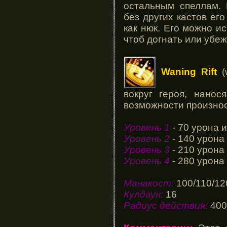
остальным спеллам. 
без других кастов ег
как нюк. Его можно ис
чтоб догнать или убеж
Waning Rift
(
вокруг героя, нано
возможности произнос
Уровень 1
- 70 урона 
Уровень 2
- 140 урона
Уровень 3
- 210 урона
Уровень 4
- 280 урона
Манакост:
100/110/12
Кулдаун:
16
Радиус действия:
400