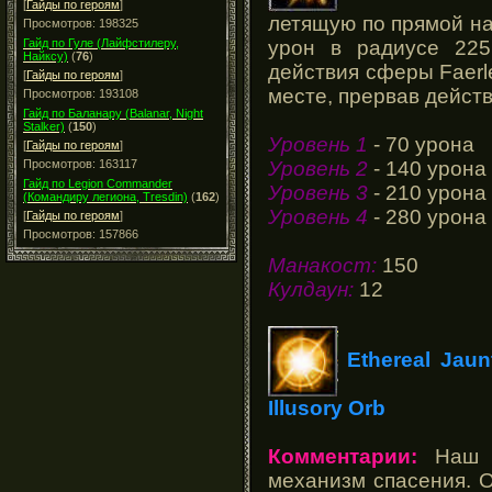
[
Гайды по героям
]
летящую по прямой н
Просмотров: 198325
урон в радиусе 22
Гайд по Гуле (Лайфстилеру,
Найксу)
(
76
)
действия сферы Faerl
[
Гайды по героям
]
месте, прервав дейст
Просмотров: 193108
Гайд по Баланару (Balanar, Night
Stalker)
(
150
)
Уровень 1
- 70 урона
[
Гайды по героям
]
Уровень 2
- 140 урона
Просмотров: 163117
Гайд по Legion Commander
Уровень 3
- 210 урона
(Командиру легиона, Tresdin)
(
162
)
Уровень 4
- 280 урона
[
Гайды по героям
]
Просмотров: 157866
Манакост:
150
Кулдаун:
12
Ethereal Jaun
Illusory Orb
Комментарии:
Наш 
механизм спасения. 