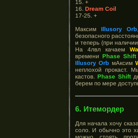
15. +
16.
Dream Coil
17-25. +
Максим
Illusory Orb
безопасного расстоян
и теперь (при наличии
На 4лвл качаем
Wa
времени
Phase Shift
Illusory Orb
мАксим
неплохой прокаст. М
кастов.
Phase Shift
до
берем по мере доступ
6. Итемордер
Для начала хочу сказ
соло. И обычно это 
можно стоять прот