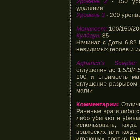
Уровень 2
- 150 уро
удалении
Уровень 3
- 200 урона
Манакост:
100/150/20
Кулдаун:
85
Начиная с Доты 6.82
невидимых героев и и
Aghanim's Scepter:
оглушения до 1.5/3/4.
100 и стоимость ма
оглушение разрывом 
магии
Комментарии:
Отличн
Раненые враги либо ст
либо убегают и убиваю
использовать, ког
вражеских или когда
играющих против
Па