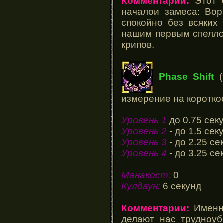
Комментарии:
Этот 
началои замеса: Вор
спокойно без всяких
нашим первым спелло
крипов.
Phase Shift
(
измерение на короткое
Уровень 1
до 0.75 сек
Уровень 2
- до 1.5 сек
Уровень 3
- до 2.25 се
Уровень 4
- до 3.25 се
Манакост:
0
Кулдаун:
6 секунд
Комментарии:
Именн
делают нас трудноуб