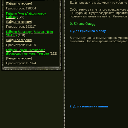
Если превысить макс урон - то урон не
[
Гайды по героям
]
Просмотров: 198334
Собственно за счет этого прекрасного 
- 110 урона). Будет раздражать практи
Гайд по Гуле (Лайфстилеру,
поэтому актуален и в лейте. Является
Найксу)
(
76
)
[
Гайды по героям
]
5. Скиллбилд
Просмотров: 193117
1. Для крипинга в лесу
Гайд по Баланару (Balanar, Night
Stalker)
(
150
)
В этом случае на самом первом уровн
[
Гайды по героям
]
выживать. Это нам крайне необходимо 
Просмотров: 163120
Гайд по Legion Commander
(Командиру легиона, Tresdin)
(
162
)
[
Гайды по героям
]
Просмотров: 157874
2. Для стояния на линии