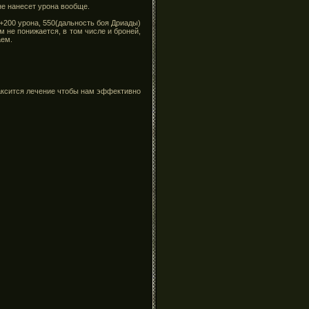
 не нанесет урона вообще.
 +200 урона, 550(дальность боя Дриады)
м не понижается, в том числе и броней,
аем.
аксится лечение чтобы нам эффективно