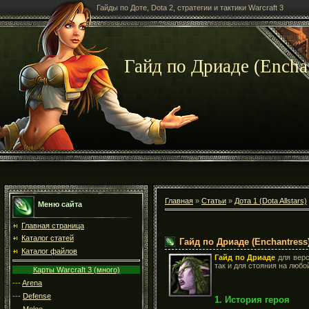
Гайды по Доте, Dota 2, стратегии и тактики Warcraft 3
Гайд по Дриаде (Enchan
Главная
»
Статьи
»
Дота 1 (Dota Allstars)
Меню сайта
Главная страница
Каталог статей
Гайд по Дриаде (Enchantress
Каталог файлов
Гайд по Дриаде
для вер
так и для стояния на любо
Карты Warcraft 3 (много)
---
Arena
---
Defense
1. История героя
---
Melee