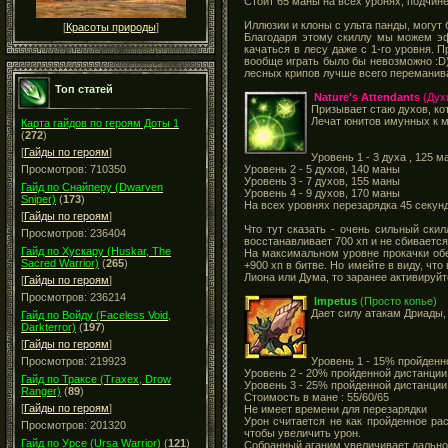
Стоит 65 маны на всех уронях, подчине
Иллюзии и клоны с ульта панды, могу
[
Красоты природы
]
Благодаря этому скиллу мы можем эф
качаться в лесу даже с 1-го уровня.
вообще играть было бы невозможно :D)
лесных крипов лучше всего переманива
Топ статей
Nature's Attendants
(Дух
Призывает стаю духов, кот
Лечат юнитов имунных к м
Карта гайдов по героям Доты 1
(
272
)
[
Гайды по героям
]
Уровень 1 - 3 духа , 125 
Уровень 2 - 5 духов, 140 маны
Просмотров: 710350
Уровень 3 - 7 духов, 155 маны
Гайд по Снайперу (Dwarven
Уровень 4 - 9 духов, 170 маны
Sniper)
(
173
)
На всех уровнях перезарядка 45 секунд
[
Гайды по героям
]
Что тут сказать - очень сильный ски
Просмотров: 236404
восстанавливает 700 хп и не сбивается
Гайд по Хускару (Huskar, The
На максимальном уровне прокачки обе
Sacred Warrior)
(
265
)
+900 хп в битве. Но имейте в виду, чт
Лиона или Дума, то заранее активируйт
[
Гайды по героям
]
Просмотров: 236214
Impetus
(Просто копье)
Дает силу атакам Дриады,
Гайд по Войду (Faceless Void,
Darkterror)
(
197
)
[
Гайды по героям
]
Уровень 1 - 15% пройденн
Просмотров: 219923
Уровень 2 - 20% пройденной дистанции 
Гайд по Траксе (Traxex, Drow
Уровень 3 - 25% пройденной дистанции 
Ranger)
(
89
)
Стоимость в мане : 55/60/65
[
Гайды по героям
]
Не имеет времени для перезарядки
Урон считается не как пройденное ра
Просмотров: 201320
чтобы увеличить урон.
Гайд по Урсе (Ursa Warrior)
(
121
)
Собранный аганим увеличивает дальност