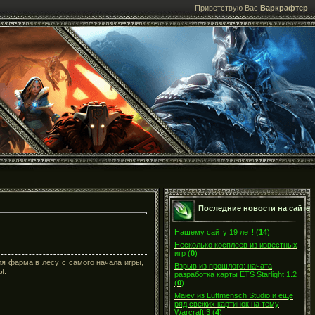
Приветствую Вас
Варкрафтер
Последние новости на сайте
Нашему сайту 19 лет!
(
14
)
Несколько косплеев из известных
игр
(
0
)
я фарма в лесу с самого начала игры,
Взрыв из прошлого: начата
ы.
разработка карты ETS Starlight 1.2
(
0
)
Maiev из Luftmensch Studio и еще
ряд свежих картинок на тему
Warcraft 3
(
4
)