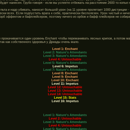
 будет нанесен. Грубо говоря - если вы успеете отбежать на расстояние 2600 то копье
ульта и надо убивать, наносит большой урон (на 11 уровне пролетает 1000 дистанции -
чески всех. Если подпустить врага к себе, практически бесполезен. Урон чистый и ниче
 орб эффектом и бафплейсером, поэтому ничего из орбов и бафф плейсеров не собир
е прокачивается один уровень Enchant чтобы переманивать лесных крипов, а потом м
так как собственного здоровья у Дриады очень мало.
Level 1: Enchant
Level 2: Nature's Attendants
Level 3: Nature's Attendants
Level 4: Untouchable
Level 5: Nature's Attendants
Level 6: Impetus
Level 7: Nature's Attendants
Level 8: Enchant
Level 9: Enchant
Level 10: Enchant
Level 11: Impetus
Level 12: Untouchable
Level 13: Untouchable
Level 14: Untouchable
Level 15: Stats
Level 16: Impetus
Level 1: Nature's Attendants
Level 2: Untouchable
Level 3: Nature's Attendants
Level 4: Untouchable
Level 5: Nature's Attendants