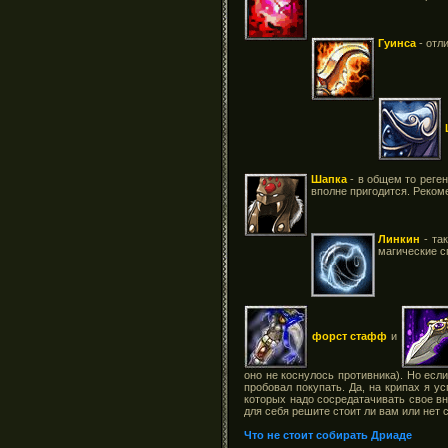
Гуинса
- отл
Шапка
- в общем то реген
вполне пригодится. Реком
Линкин
- так
магические с
форст стафф
и
оно не коснулось противника). Но есл
пробовал покупать. Да, на крипах я у
которых надо сосредатачивать свое вн
для себя решите стоит ли вам или нет
Что не стоит собирать Дриаде