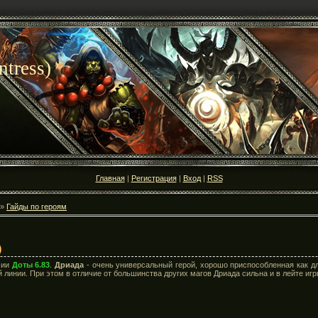
tress)
Главная
|
Регистрация
|
Вход
|
RSS
»
Гайды по героям
)
сии
Доты 6.83
.
Дриада
- очень универсальный герой, хорошо приспособленная как дл
й линии. При этом в отличие от большинства других магов Дриада сильна и в лейте игр