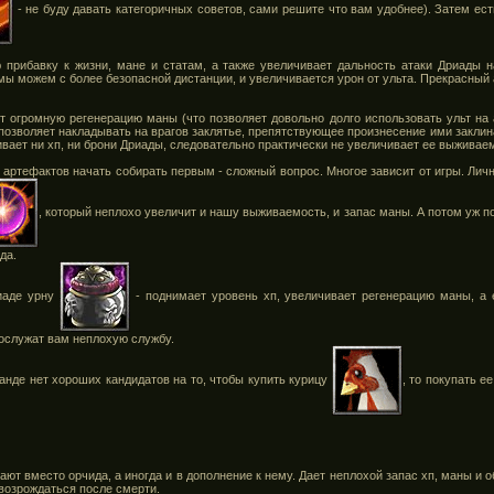
- не буду давать категоричных советов, сами решите что вам удобнее). Затем ес
 прибавку к жизни, мане и статам, а также увеличивает дальность атаки Дриады н
 мы можем с более безопасной дистанции, и увеличивается урон от ульта. Прекрасный
т огромную регенерацию маны (что позволяет довольно долго использовать ульт на 
 позволяет накладывать на врагов заклятье, препятствующее произнесение ими заклин
ивает ни хп, ни брони Дриады, следовательно практически не увеличивает ее выживаем
х артефактов начать собирать первым - сложный вопрос. Многое зависит от игры. Лич
, который неплохо увеличит и нашу выживаемость, и запас маны. А потом уж 
ида.
иаде урну
- поднимает уровень хп, увеличивает регенерацию маны, а 
сослужат вам неплохую службу.
анде нет хороших кандидатов на то, чтобы купить курицу
, то покупать е
ают вместо орчида, а иногда и в дополнение к нему. Дает неплохой запас хп, маны и
возрождаться после смерти.