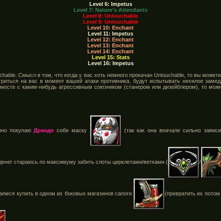
Level 6: Impetus
Level 7: Nature's Attendants
Level 8: Untouchable
Level 9: Untouchable
Level 10: Enchant
Level 11: Impetus
Level 12: Enchant
Level 13: Enchant
Level 14: Enchant
Level 15: Stats
Level 16: Impetus
hable. Смысл в том, что когда у вас хоть немного прокачан Untouchable, то вы может
 агриться на вас в момент вашей атаки противника, будут испытывать нехилое замед
вместе с каким-нибудь агрессивным союзником (станером или дизейблером), то можн
ычно покупаю
Дриаде
соби маску
(так как она вначале сильно зависи
денег стараюсь по максимуму забить слоты цирклетами/ветками (
/
раемся купить в одном их боковых магазинов сапоги
(превратить их потом