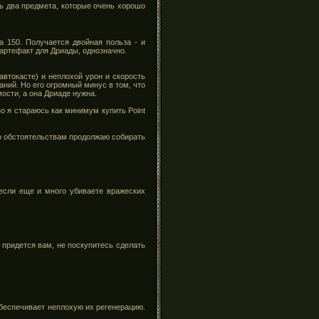
ть два предмета, которые очень хорошо
а 150. Получается двойная польза - и
 артефакт для Дриады, однозначно.
автокасте) и неплохой урон и скорость
аний. Но его огромный минус в том, что
ости, а она Дриаде нужна.
но я стараюсь как минимум купить Point
по обстоятельствам продолжаю собирать
если еще и много убиваете вражеских
е придется вам, не поскупитесь сделать
 обеспечивает неплохую их регенерацию.