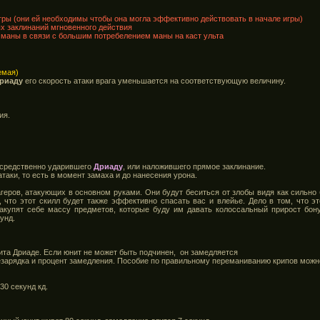
игры (они ей необходимы чтобы она могла эффективно действовать в начале игры)
х заклинаний мгновенного действия
 маны в связи с большим потребелением маны на каст ульта
емая)
риаду
его скорость атаки врага уменьшается на соответствующую величину.
ия.
осредственно ударившего
Дриаду
, или наложившего прямое заклинание.
таки, то есть в момент замаха и до нанесения урона.
еров, атакующих в основном руками. Они будут беситься от злобы видя как сильно 
, что этот скилл будет также эффективно спасать вас и влейье. Дело в том, что э
накупят себе массу предметов, которые буду им давать колоссальный прирост бону
унд.
та Дриаде. Если юнит не может быть подчинен, он замедляется
езарядка и процент замедления. Пособие по правильному переманиванию крипов можн
30 секунд кд.