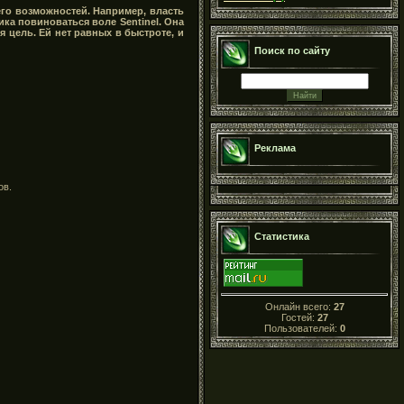
его возможностей. Например, власть
ка повиноваться воле Sentinel. Она
 цель. Ей нет равных в быстроте, и
Поиск по сайту
Реклама
ов.
Статистика
Онлайн всего:
27
Гостей:
27
Пользователей:
0