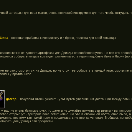
ичный артефакт для всех магов, очень неплохой инструмент для того чтобы остудить
Шива
- хорошая прибавка к интеллекту и к броне, полезна для всей команды
ерация жизни от данного артефакта для Дриады не особенно нужна, но вот его спосо
ендуется собирать когда в команде противника есть герои подобные Лине и Лиону (п
же неплохо смотрится на Дриаде, но не стоит ее собирать в каждой игре, смотрите 
пеллы у противников.
даггер
- покупают чтобы усилить ульт путем увеличения дистанции между вами и
и у вас не очень быстрые руки, то даже и не думайте покупть эти итемы - вы попрост
спевал отпрыгнуть даггером пока летит копье, но это в спокойной обстановке было, а
имание, поэтому там такой трюк я проделывать не всегда успевал. В общем, попробу
 собирать для Дриады эти предметы.