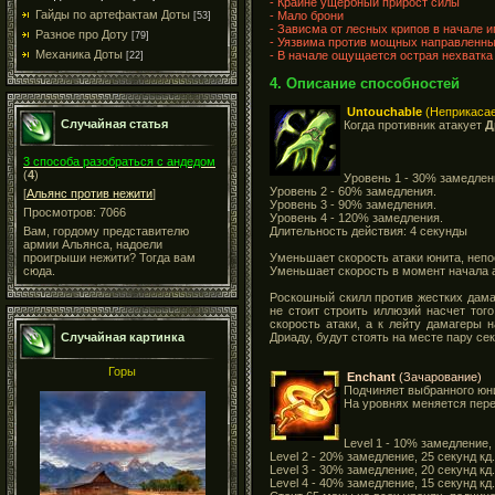
- Крайне ущербный прирост силы
Гайды по артефактам Доты
- Мало брони
[53]
- Зависма от лесных крипов в начале 
Разное про Доту
[79]
- Уязвима против мощных направленны
Механика Доты
- В начале ощущается острая нехватка
[22]
4. Описание способностей
Untouchable
(Неприкаса
Случайная статья
Когда противник атакует
Д
3 способа разобраться с андедом
(
4
)
Уровень 1 - 30% замедлен
Уровень 2 - 60% замедления.
[
Альянс против нежити
]
Уровень 3 - 90% замедления.
Просмотров: 7066
Уровень 4 - 120% замедления.
Длительность действия: 4 секунды
Вам, гордому представителю
армии Альянса, надоели
Уменьшает скорость атаки юнита, неп
проигрыши нежити? Тогда вам
Уменьшает скорость в момент начала а
сюда.
Роскошный скилл против жестких дамаг
не стоит строить иллюзий насчет того
скорость атаки, а к лейту дамагеры 
Дриаду, будут стоять на месте пару сек
Случайная картинка
Горы
Enchant
(Зачарование)
Подчиняет выбранного юни
На уровнях меняется пер
Level 1 - 10% замедление, 
Level 2 - 20% замедление, 25 секунд кд.
Level 3 - 30% замедление, 20 секунд кд.
Level 4 - 40% замедление, 15 секунд кд.