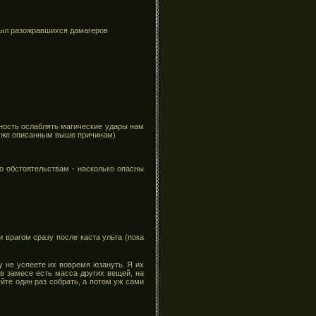
 пыл разожравшихся дамагеров
бность ослаблять магические удары нам
о уже описанным выше причинам)
по обстоятельствам - насколько опасны
 врагом сразу после каста ульта (пока
у не успеете их вовремя юзануть. Я их
 в замесе есть масса других вещей, на
йте один раз собрать, а потом уж сами