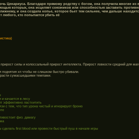
очь Ценариуса. Благодаря прямому родству с богом, она получила многие из 
мощью которых, она исцеляет союзников или способностью заставить противни
ижнему, и она создала копье, которое бьет тем сильнее, чем дальше находится
т любого, кто попытается убить её
ристика)
 прирост силы и колоссальный прирост интеллекта. Прирост ловкости средний для маг
я поднятия хп чтобы не слишком быстро убивали.
т расти сумасшедшими темпами.
ы
 и качается в лесу
ит эффективно ластхитить
вязи с тем, что тип урона чистый и игнорирует броню
оте
тивостоит физ. дамагу
има
 сделать first blood или провести быстрый пуш в начале игры