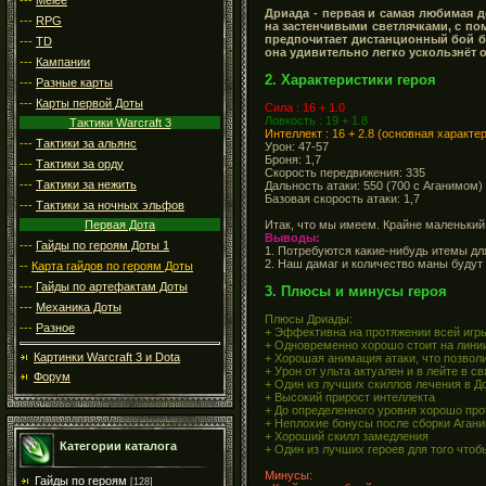
Дриада - первая и самая любимая д
---
RPG
на застенчивыми светлячками, с по
предпочитает дистанционный бой бл
---
TD
она удивительно легко ускользнёт о
---
Кампании
2. Характеристики героя
---
Разные карты
---
Карты первой Доты
Сила : 16 + 1.0
Ловкость : 19 + 1.8
Тактики Warcraft 3
Интеллект : 16 + 2.8 (основная характе
---
Тактики за альянс
Урон: 47-57
Броня: 1,7
---
Тактики за орду
Скорость передвижения: 335
---
Тактики за нежить
Дальность атаки: 550 (700 с Аганимом)
Базовая скорость атаки: 1,7
---
Тактики за ночных эльфов
Итак, что мы имеем. Крайне маленький
Первая Дота
Выводы:
---
Гайды по героям Доты 1
1. Потребуются какие-нибудь итемы дл
2. Наш дамаг и количество маны буду
--
Карта гайдов по героям Доты
---
Гайды по артефактам Доты
3. Плюсы и минусы героя
---
Механика Доты
Плюсы Дриады:
---
Разное
+ Эффективна на протяжении всей игр
+ Одновременно хорошо стоит на линии
Картинки Warcraft 3 и Dota
+ Хорошая анимация атаки, что позвол
+ Урон от ульта актуален и в лейте в с
Форум
+ Один из лучших скиллов лечения в Д
+ Высокий прирост интеллекта
+ До определенного уровня хорошо про
+ Неплохие бонусы после сборки Аган
+ Хороший скилл замедления
Категории каталога
+ Один из лучших героев для того чтобы
Минусы:
Гайды по героям
[128]