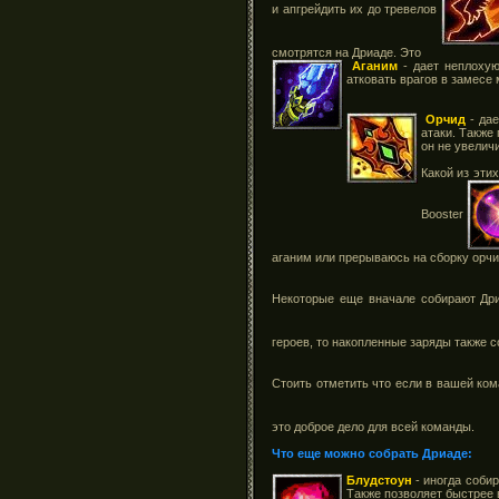
и апгрейдить их до тревелов
смотрятся на Дриаде. Это
Аганим
- дает неплохую
атковать врагов в замесе
Орчид
- дае
атаки. Также
он не увелич
Какой из эти
Booster
аганим или прерываюсь на сборку орч
Некоторые еще вначале собирают Др
героев, то накопленные заряды также 
Стоить отметить что если в вашей ком
это доброе дело для всей команды.
Что еще можно собрать Дриаде:
Блудстоун
- иногда собир
Также позволяет быстрее 