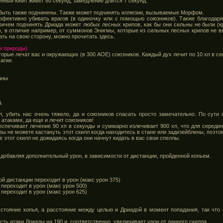
нный юнит живет 80 секунд, замедление длится 7 секунд.
т быть также подчинены. Также может подчинять иллюзии, вызываемые Морфом.
фективно убивать врагов (в одиночку или с помощью союзников). Также благода
 Причем подчинять Дриада может любых лесных крипов, как бы они сильны не были (
, в отличие например, от суммонов Энигмы, которые из сильных лесных крипов не вы
ть на свою сторону, можно прочитать здесь.
и природы)
орые лечат вас и окружающих (в 300 АОЕ) союзников. Каждый дух лечит по 10 хп в сек
агии.
маны
.
лл, убить нас очень тяжело, да и союзников спасать просто замечательно. По сути 
 атаками, да еще и лечит союзников!
спечивает лечение 90 хп в секунды и суммарно излечивает 900 хп, что для середин
о вы не можете кастануть этот скилл когда находитесь в стане или задизейблены, поэ
е этот скилл не дожидаясь когда они начнут кидать в вас свои спеллы.
 добавляя дополнительный урон, в зависимости от дистанции, пройденной копьем.
ой дистанции переходит в урон (макс урон 375)
переходит в урон (макс урон 500)
переходит в урон (макс урон 625)
сстояние копья, а расстояние между целью и Дриадой в момент попадания, так что 
ь атаки Дриады на 190 и, соответственно, увеличивает урон от данного скилла.