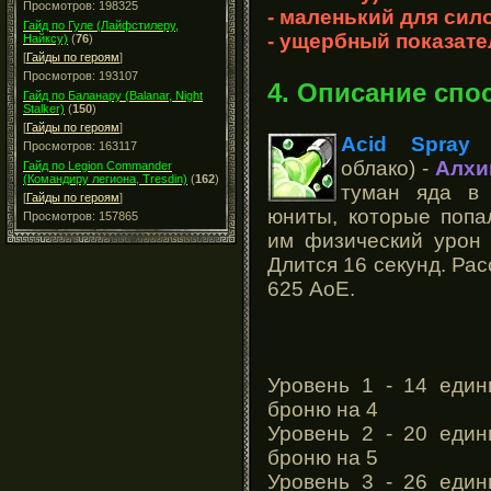
Просмотров: 198325
- маленький для сил
Гайд по Гуле (Лайфстилеру,
- ущербный показате
Найксу)
(
76
)
[
Гайды по героям
]
Просмотров: 193107
4. Описание спо
Гайд по Баланару (Balanar, Night
Stalker)
(
150
)
[
Гайды по героям
]
Acid Spray
(
Просмотров: 163117
облако) -
Алхи
Гайд по Legion Commander
(Командиру легиона, Tresdin)
(
162
)
туман яда в 
[
Гайды по героям
]
юниты, которые попа
Просмотров: 157865
им физический урон 
Длится 16 секунд. Ра
625 АоЕ.
Уровень 1 - 14 един
броню на 4
Уровень 2 - 20 един
броню на 5
Уровень 3 - 26 един