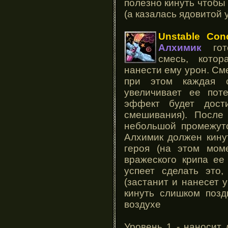
полезно кинуть чтобы
(а казалась ядовитой 
Unstable Con
Алхимик
гото
смесь, кото
нанести ему урон. Сме
при этом каждая с
увеличивает ее пот
эффект будет дост
смешивания). После
небольшой промежуто
Алхимик должен кину
героя (на этом мом
вражеского крипа ее
успеет сделать это,
(застанит и нанесет у
кинуть слишком позд
воздухе
Уровень 1 - наносит 