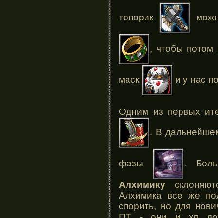
топорик
можн
, чтобы потом 
маск
и у нас п
Одним из первых ите
. В дальнейше
фазы
. Бол
Алхимику
склоняют
Алхимика все же по
спорить, но для нов
ПТ - они и хп доб