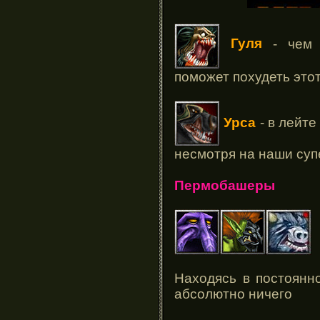
Гуля
- чем 
поможет похудеть это
Урса
- в лейте
несмотря на наши су
Пермобашеры
Находясь в постоянн
абсолютно ничего