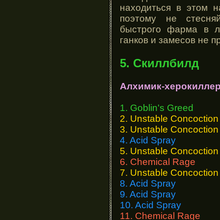
находиться в этом н
поэтому не стесня
быстрого фарма в л
ганков и замесов не п
5. Скиллбилд
Алхимик-херокилле
1. Goblin's Greed
2. Unstable Concoction
3. Unstable Concoction
4. Acid Spray
5. Unstable Concoction
6. Chemical Rage
7. Unstable Concoction
8. Acid Spray
9. Acid Spray
10. Acid Spray
11. Chemical Rage