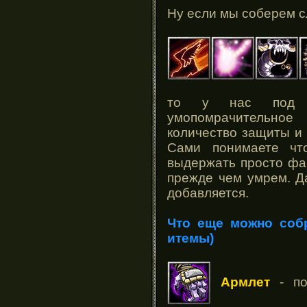
Ну если мы соберем 
то у нас под у
умопомрачительно
количество защиты и
Сами понимаете чт
выдержать просто фа
прежде чем умрем. Д
добавляется.
Что еще можно соб
итемы)
Армлет
- по