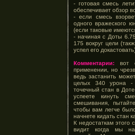
- готовая смесь лет
обеспечивает обзор во
- если смесь взорве
одного вражеского ю
(если таковые имеются
- начиная с Доты 6.7
175 вокруг цели (так
успел его докастовать
Комментарии:
вот о
применении, но чрез
ведь застанить може
целых 340 урона -
точечный стан в Доте
успеете кинуть см
смешивания, пытайт
чтобы вам легче было
начнете кидать стан к
К недостаткам этого с
видит когда мы на