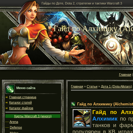
Гайды по Доте, Dota 2, стратегии и тактики Warcraft 3
Гайд по Алхимику (Alc
Главная
Главная
»
Статьи
»
Дота 1 (Dota Allstars)
Меню сайта
Главная страница
Каталог статей
Гайд по Алхимику (Alchemist
Каталог файлов
Гайд по Алх
Карты Warcraft 3 (много)
Алхимик
по пр
---
Arena
танков и фарм
---
Defense
популярен в КВ играх
---
Melee