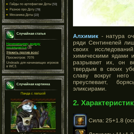
Гайды по артефактам Доты
[53]
Разное про Доту
[79]
Механика Доты
[22]
Случайная статья
Алхимик
- натура оч
ряди Сентинелей лиш
Начинающему андеду
посвящается
(
3
)
своих исследовани
[
Нежить против всех
]
химическими ядами и
Просмотров: 7076
разрывает их, он в
Undeads для начинающих игроков
в WC3.
твердым в своих уб
славу вокруг него
преуспевает, бор
Случайная картинка
эликсирами.
Панда с лапшой
2. Характеристик
Сила: 25+1.8 (ос