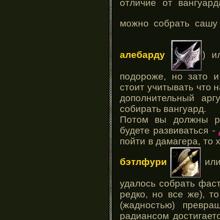
отличие от вангуард
можно собрать саш
алебарду
) 
подороже, но зато и
стоит учитывать что н
дополнительный арг
собирать вангуард.
Потом вы должны р
будете развиваться -
пойти в дамагера, то
бэтлфури
ил
удалось собрать фаст
редко, но все же), т
(жадностью) превр
радиансом достигаетс