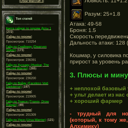
Ловкость: 11+1.2
[
Обои Warcraft 3
]
Разум: 25+1.8
Топ статей
Атака: 49-58
Карта гайдов по героям Доты 1
Броня: 1.5
(
272
)
Скорость передвижени
[
Гайды по героям
]
Дальность атаки: 128 
Просмотров: 710254
Гайд по Снайперу (Dwarven
Sniper)
(
173
)
Кошмар, у силовика по
[
Гайды по героям
]
Просмотров: 236391
прирост за уровень ра
Гайд по Хускару (Huskar, The
Sacred Warrior)
(
265
)
3. Плюсы и мину
[
Гайды по героям
]
Просмотров: 236200
Гайд по Войду (Faceless Void,
Darkterror)
(
197
)
+ неплохой базовый
[
Гайды по героям
]
+ ульт делает из нас
Просмотров: 219905
+ хороший фармер
Гайд по Траксе (Traxex, Drow
Ranger)
(
89
)
[
Гайды по героям
]
- трудный для но
Просмотров: 201309
(который, к тому же
Гайд по Урсе (Ursa Warrior)
(
121
)
[
Гайды по героям
]
Алхимику)