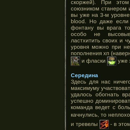
скоржей). При это
союзником станером 
вы уже на 3-м уровне 
blood. Но даже если
фонтану вы врага то
особо не высовыва
ластхитить своих и ч
уровня можно при не
пополнения хп (навер
и фласки
уже 
Середина
Здесь для нас ничег
максимуму участвовать
удалось обогнать вр
успешно доминироват
команда ведет с бол
качнулись, то неплох
и тревелы
- в это