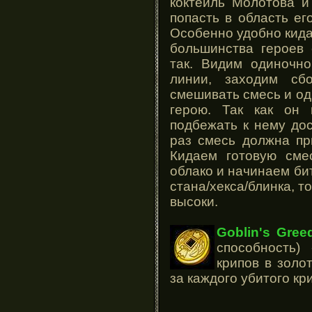
коктейль Молотова и
попасть в область его
Особенно удобно кидат
большинства героев 
так. Видим одиночно
линии, заходим сбо
смешивать смесь и о
герою. Так как он
подбежать к нему дос
раз смесь должна пр
Кидаем готовую смес
облако и начинаем бит
стана/хекса/блинка, т
высоки.
Goblin's Gree
способность)
крипов в золо
за каждого убитого кр