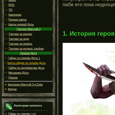
пабе его пока недооц
---
RPG
---
TD
---
Кампании
---
Разные карты
---
Карты первой Доты
Тактики Warcraft 3
1. История героя
---
Тактики за альянс
---
Тактики за орду
---
Тактики за нежить
---
Тактики за ночных эльфов
Первая Дота
---
Гайды по героям Доты 1
--
Карта гайдов по героям Доты
---
Гайды по артефактам Доты
---
Механика Доты
---
Разное
Картинки Warcraft 3 и Dota
Форум
Категории каталога
Гайды по героям
[128]