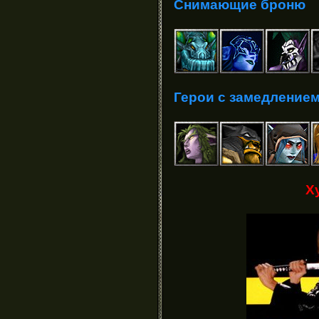
Снимающие броню
Герои с замедление
Х