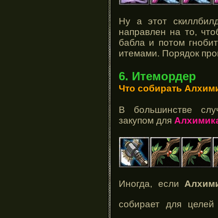
Ну а этот скиллбилд
направлен на то, чт
бабла и потом гноби
итемами. Порядок прок
6. Итемордер
Что собирать Алхим
В большинстве слу
закупом для
Алхимик
Иногда, если
Алхим
собирает для целе