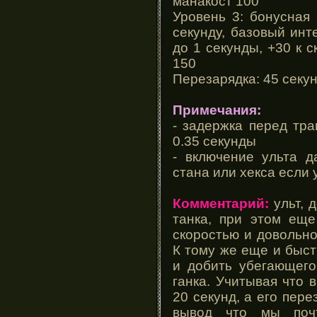
манакост 100
Уровень 3: бонусная
секунду, базовый ин
до 1 секунды, +30 к 
150
Перезарядка: 45 секу
Примечания:
- задержка перед тр
0.35 секунды
- включение ульта д
стана или хекса если 
Комментарий:
ульт, 
танка, при этом еще
скоростью и довольно
К тому же еще и быстр
и добить убегающего
ганка. Учитывая что 
20 секунд, а его пере
вывод что мы поч