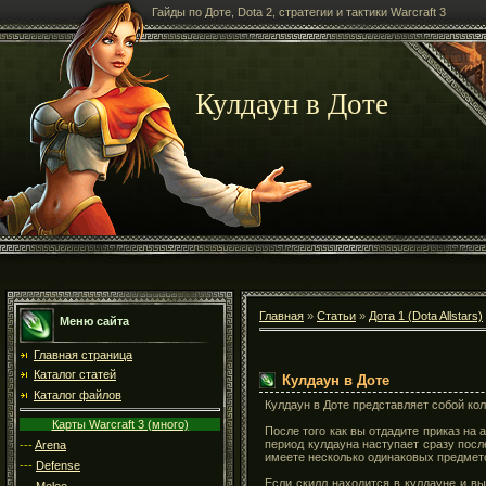
Гайды по Доте, Dota 2, стратегии и тактики Warcraft 3
Кулдаун в Доте
Главная
»
Статьи
»
Дота 1 (Dota Allstars)
Меню сайта
Главная страница
Каталог статей
Кулдаун в Доте
Каталог файлов
Кулдаун в Доте представляет собой кол
Карты Warcraft 3 (много)
После того как вы отдадите приказ на 
период кулдауна наступает сразу после
---
Arena
имеете несколько одинаковых предметов
---
Defense
Если скилл находится в кулдауне и вы
---
Melee