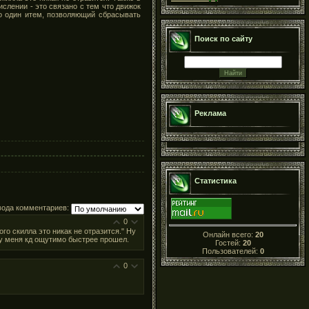
слении - это связано с тем что движок
ко один итем, позволяющий сбрасывать
Поиск по сайту
Реклама
Статистика
вода комментариев:
0
го скилла это никак не отразится." Ну
Онлайн всего:
20
о у меня кд ощутимо быстрее прошел.
Гостей:
20
Пользователей:
0
0