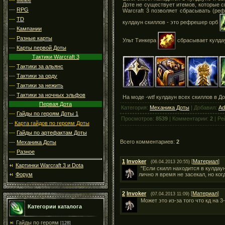
Доте не существует итемов, которые с
---
RPG
Warcraft 3 позволяет сбрасывать (ре
---
TD
кулдаун скиллов - это рефрешер орб
---
Кампании
---
Разные карты
Ульт Тинкера
сбрасывает кулдау
---
Карты первой Доты
Тактики Warcraft 3
---
Тактики за альянс
---
Тактики за орду
---
Тактики за нежить
---
Тактики за ночных эльфов
На моде -wtf кулдаун всех скиллов в Д
Первая Дота
Категория:
Механика Доты
| Добавил:
Ad
---
Гайды по героям Доты 1
Просмотров:
8539
| Комментарии:
2
| Ре
--
Карта гайдов по героям Доты
---
Гайды по артефактам Доты
Всего комментариев:
2
---
Механика Доты
---
Разное
1
Invoker
[
Материал
]
(06.04.2013 20:55)
Картинки Warcraft 3 и Dota
"Если скилл находится в кулдау
лично я время не засекал, но ко
Форум
2
Invoker
[
Материал
]
(07.04.2013 11:09)
Может это из-за того что кд на 
Категории каталога
Гайды по героям
[128]