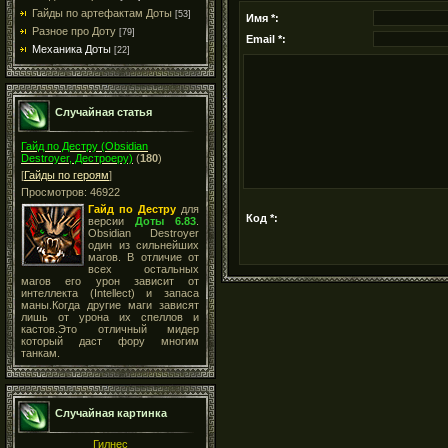
Гайды по артефактам Доты
[53]
Имя *:
Разное про Доту
[79]
Email *:
Механика Доты
[22]
Случайная статья
Гайд по Дестру (Obsidian
Destroyer, Дестроеру)
(
180
)
[
Гайды по героям
]
Просмотров: 46922
Гайд по Дестру
для
Код *:
версии
Доты 6.83
.
Obsidian Destroyer
один из сильнейших
магов. В отличие от
всех остальных
магов его урон зависит от
интеллекта (Intellect) и запаса
маны.Когда другие маги зависят
лишь от урона их спеллов и
кастов.Это отличный мидер
который даст фору многим
танкам.
Случайная картинка
Гилнес