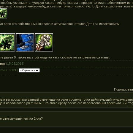
пособны уменьшить кулдаун какого-нибудь скилла в процентах или в абсолютном исчи
фрешить) кулдаун какого-нибудь спелла только полностью. В Доте существует толь
.
н всех его собственных скиллов и активки всех итемов Доты за исключением:
оте равен 0, также на этом моде на каст скиллов не затрачивается маны.
min
(15.03.2013)
йтинг:
1.0
/
1
|
Порядок вы
не и вы прокачали данный скилл еще на один уровень то на действующий кулдаун данно
гда я использовал ульт Лины 2-го лвл а сразу после его использования прокачал 3-й, т
3-м лвл меньше чем на 2-ом?