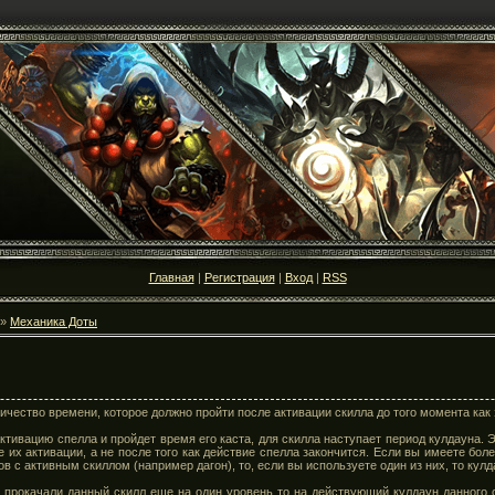
Главная
|
Регистрация
|
Вход
|
RSS
»
Механика Доты
ичество времени, которое должно пройти после активации скилла до того момента как
активацию спелла и пройдет время его каста, для скилла наступает период кулдауна. 
 их активации, а не после того как действие спелла закончится. Если вы имеете бол
 с активным скиллом (например дагон), то, если вы используете один из них, то кулд
 прокачали данный скилл еще на один уровень то на действующий кулдаун данного с