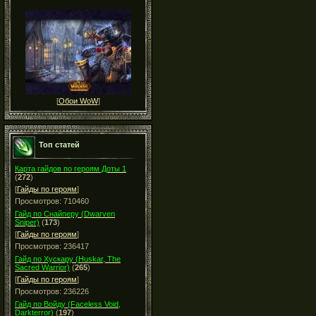
[
Обои WoW
]
Топ статей
Карта гайдов по героям Доты 1
(
272
)
[
Гайды по героям
]
Просмотров: 710460
Гайд по Снайперу (Dwarven
Sniper)
(
173
)
[
Гайды по героям
]
Просмотров: 236417
Гайд по Хускару (Huskar, The
Sacred Warrior)
(
265
)
[
Гайды по героям
]
Просмотров: 236226
Гайд по Войду (Faceless Void,
Darkterror)
(
197
)