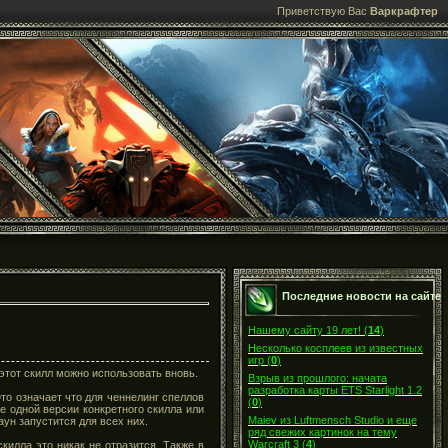
Приветствую Вас
Варкрафтер
Последние новости на сайте
Нашему сайту 19 лет!
(
14
)
Несколько косплеев из известных
игр
(
0
)
 этот скилл можно использовать вновь.
Взрыв из прошлого: начата
разработка карты ETS Starlight 1.2
Это означает что для ченнелинг спеллов
(
0
)
ее одной версии конкретного скилла или
Maiev из Luftmensch Studio и еще
аун запустится для всех них.
ряд свежих картинок на тему
Warcraft 3
(
4
)
килла это никак не отразится. Также в