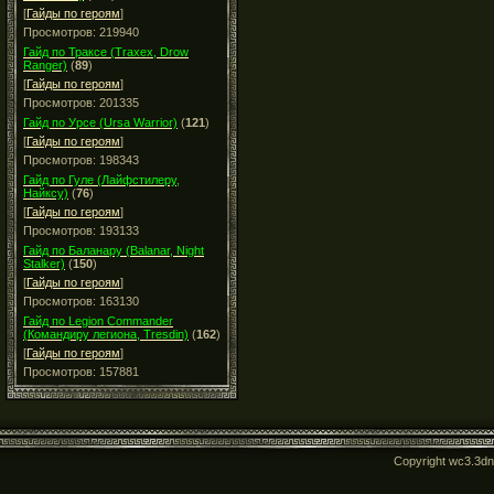
[
Гайды по героям
]
Просмотров: 219940
Гайд по Траксе (Traxex, Drow
Ranger)
(
89
)
[
Гайды по героям
]
Просмотров: 201335
Гайд по Урсе (Ursa Warrior)
(
121
)
[
Гайды по героям
]
Просмотров: 198343
Гайд по Гуле (Лайфстилеру,
Найксу)
(
76
)
[
Гайды по героям
]
Просмотров: 193133
Гайд по Баланару (Balanar, Night
Stalker)
(
150
)
[
Гайды по героям
]
Просмотров: 163130
Гайд по Legion Commander
(Командиру легиона, Tresdin)
(
162
)
[
Гайды по героям
]
Просмотров: 157881
Copyright wc3.3d