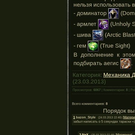
нельзя использовать в
- доминатор
(Domi
- армлет
(Unholy S
- шива
(Arctic Blast
- гем
(True Sight)
В дополнение к это
подбирать аегис
.
Категория:
Механика 
(23.03.2013)
Просмотров:
6067
| Комментарии:
8
| Ре
Всего комментариев:
8
Порядок вы
1
bazon_Style
[
Матери
(24.03.2013 22:40)
забыл написать о 5 секундах тараски =)
2
NeX
[
Материал
]
(25.03.2013 07:48)