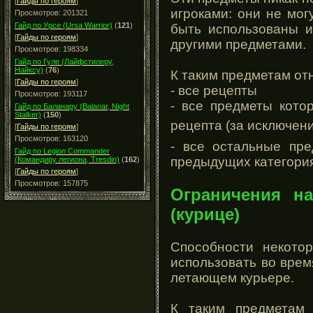
[
Гайды по героям
]
игроками: они не мог
Просмотров: 201321
Гайд по Урсе (Ursa Warrior)
(
121
)
быть использованы и
[
Гайды по героям
]
другими предметами.
Просмотров: 198334
Гайд по Гуле (Лайфстилеру,
Найксу)
(
76
)
К таким предметам от
[
Гайды по героям
]
- все рецепты
Просмотров: 193117
- все предметы кото
Гайд по Баланару (Balanar, Night
Stalker)
(
150
)
рецепта (за исключен
[
Гайды по героям
]
Просмотров: 163120
- все остальные пре
Гайд по Legion Commander
предыдущих категори
(Командиру легиона, Tresdin)
(
162
)
[
Гайды по героям
]
Просмотров: 157875
Ограничения н
(курице)
Способности некото
использовать во врем
летающем курьере.
К таким предметам 