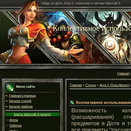
Гайды по Доте, Dota 2, стратегии и тактики Warcraft 3
Коллективное использ
Главная
Главная
»
Статьи
»
Дота 1 (Dota Allstars)
Меню сайта
Главная страница
Каталог статей
Коллективное использовани
Каталог файлов
Возможность колл
Карты Warcraft 3 (много)
(расшаривания) о
---
Arena
предметов в Доте и т
---
Defense
все предметы "расшар
---
Melee