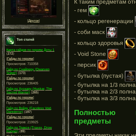
К таким предметам от
- гем
- кольцо регенерации
[
Другое
]
- соби маск
Топ статей
- кольцо здоровья
Карта гайдов по героям Доты 1
- Void Stone
(
272
)
[
Гайды по героям
]
- персик
Просмотров: 710358
Гайд по Снайперу (Dwarven
Sniper)
(
173
)
- бутылка (пустая)
[
Гайды по героям
]
Просмотров: 236405
- бутылка на 1/3 полна
Гайд по Хускару (Huskar, The
- бутылка на 2/3 полна
Sacred Warrior)
(
265
)
- бутылка на 3/3 полна
[
Гайды по героям
]
Просмотров: 236218
Гайд по Войду (Faceless Void,
Полностью 
Darkterror)
(
197
)
[
Гайды по героям
]
предметы
Просмотров: 219925
Гайд по Траксе (Traxex, Drow
Ranger)
(
89
)
Эти предметы никак н