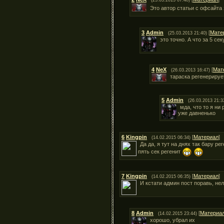
Это автор статьи с офсайта
3
Admin
[
Мате
(25.03.2013 21:40)
это точно. А что за 5 се
4
NeX
[
Мат
(26.03.2013 16:47)
тараска регенерирует
5
Admin
(26.03.2013 21:3
мда, что то я ни
уже давненько
6
Kingpin
[
Материал
]
(14.02.2015 06:34)
Да да, я тут на днях так бару ре
пять сек регенит
7
Kingpin
[
Материал
]
(14.02.2015 06:35)
И кстати админ пост поравь, нел
8
Admin
[
Материа
(14.02.2015 23:44)
хорошо, убрал их