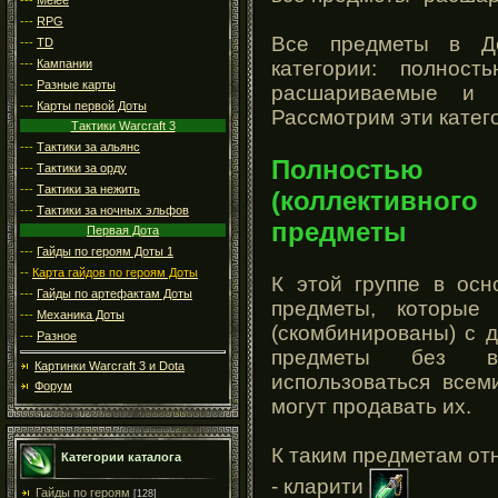
---
RPG
Все предметы в Д
---
TD
---
Кампании
категории: полност
---
Разные карты
расшариваемые и 
---
Карты первой Доты
Рассмотрим эти катег
Тактики Warcraft 3
---
Тактики за альянс
Полностью
---
Тактики за орду
---
Тактики за нежить
(коллективно
---
Тактики за ночных эльфов
предметы
Первая Дота
---
Гайды по героям Доты 1
--
Карта гайдов по героям Доты
К этой группе в осн
---
Гайды по артефактам Доты
предметы, которые
---
Механика Доты
(скомбинированы) с 
---
Разное
предметы без вс
Картинки Warcraft 3 и Dota
использоваться всем
Форум
могут продавать их.
К таким предметам от
Категории каталога
- кларити
Гайды по героям
[128]