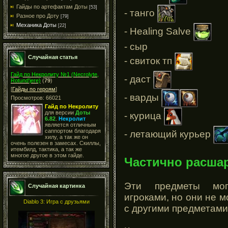
Гайды по артефактам Доты
[53]
- танго
Разное про Доту
[79]
Механика Доты
[22]
- Healing Salve
- сыр
Случайная статья
- свиток тп
Гайд по Некролиту №1 (Necrolyte,
- даст
Rotund'jere)
(
79
)
[
Гайды по героям
]
- варды
Просмотров: 66021
Гайд по Некролиту
для версии
Доты
- курица
6.82
.
Некролит
является отличным
саппортом благодаря
- летающий курьер
хилу, а так же он
очень полезен в замесах. Скиллы,
итембилд, тактика, а так же
многое другое в этом гайде.
Частично расша
Эти предметы могу
Случайная картинка
игроками, но они не м
Diablo 3: Игра с друзьями
с другими предметами