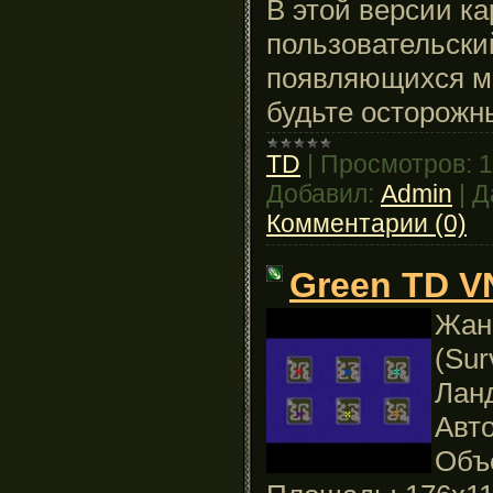
В этой версии к
пользовательски
появляющихся мо
будьте осторожны
TD
|
Просмотров:
1
Добавил:
Admin
|
Д
Комментарии (0)
Green TD V
Жанр
(Sur
Лан
Авто
Объ