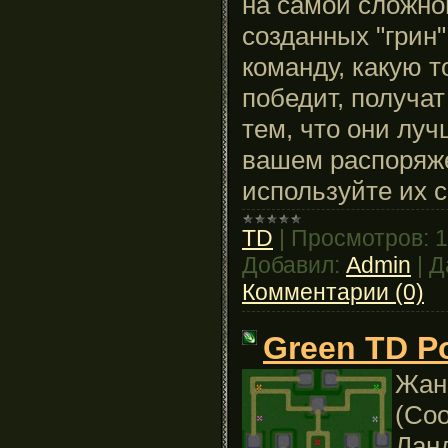
на самой сложно
созданных "грин
команду, какую т
победит, получат
тем, что они луч
вашем распоряже
используйте их с
TD
|
Просмотров:
1
Добавил:
Admin
|
Д
Комментарии (0)
Green TD Po
Жанр
(Coo
Лан