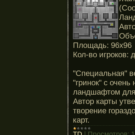
(Coo
Лан
Авто
Объ
Площадь: 96x96
Кол-во игроков: д
"Специальная" в
"гринок" с очен
ландшафтом для 
Автор карты утве
творение горазд
карт.
TD
|
Просмотров:
1