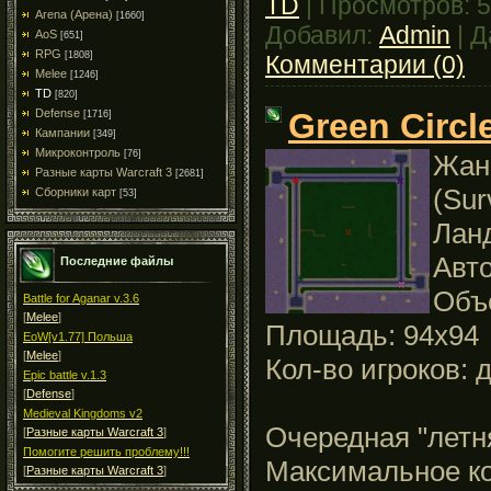
TD
|
Просмотров:
5
Arena (Арена)
[1660]
Добавил:
Admin
|
Д
AoS
[651]
RPG
[1808]
Комментарии (0)
Melee
[1246]
TD
[820]
Green Circ
Defense
[1716]
Кампании
[349]
Микроконтроль
[76]
Жанр
Разные карты Warcraft 3
[2681]
(Sur
Сборники карт
[53]
Лан
Авто
Последние файлы
Объ
Battle for Aganar v.3.6
[
Melee
]
Площадь: 94x94
EoW[v1.77] Польша
[
Melee
]
Кол-во игроков: д
Epic battle v.1.3
[
Defense
]
Medieval Kingdoms v2
Очередная "летня
[
Разные карты Warcraft 3
]
Помогите решить проблему!!!
Максимальное к
[
Разные карты Warcraft 3
]