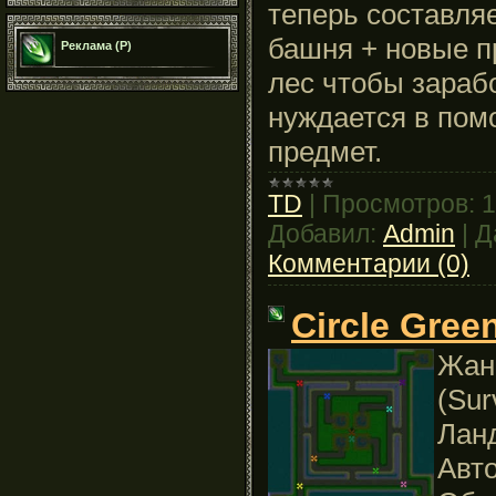
теперь составля
башня + новые 
Реклама (Р)
лес чтобы зарабо
нуждается в пом
предмет.
TD
|
Просмотров:
1
Добавил:
Admin
|
Д
Комментарии (0)
Circle Gree
Жанр
(Sur
Лан
Авто