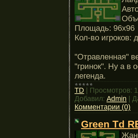
Авто
Объ
Площадь: 96x96
Кол-во игроков: 
"Отравленная" в
"гринок". Ну а в
легенда.
TD
|
Просмотров:
1
Добавил:
Admin
|
Д
Комментарии (0)
Green Td R
Жанр