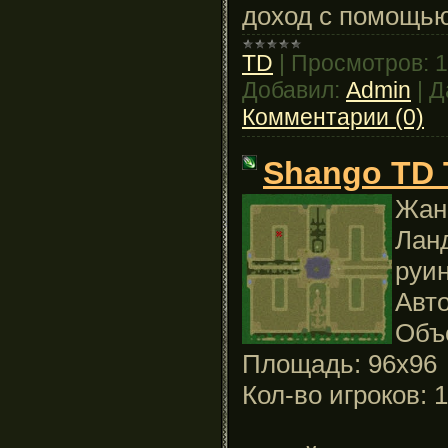
доход с помощь
TD
|
Просмотров:
1
Добавил:
Admin
|
Д
Комментарии (0)
Shango TD 
Жан
Лан
руи
Авто
Объ
Площадь: 96x96
Кол-во игроков: 1