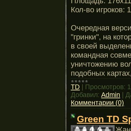
Площадь: 176x1
Кол-во игроков: 1
Очередная верси
"гринки", на кот
в своей выделенн
командная совме
уничтожению вол
подобных картах
TD
|
Просмотров:
1
Добавил:
Admin
|
Д
Комментарии (0)
Green TD Sp
Жанр