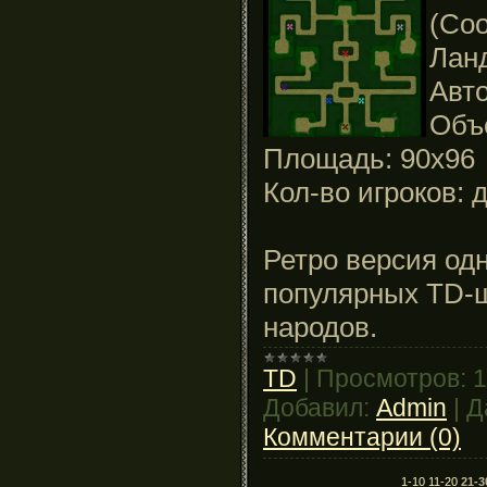
(Coo
Лан
Авт
Объ
Площадь: 90x96
Кол-во игроков: д
Ретро версия од
популярных TD-ш
народов.
TD
|
Просмотров:
1
Добавил:
Admin
|
Д
Комментарии (0)
1-10
11-20
21-3