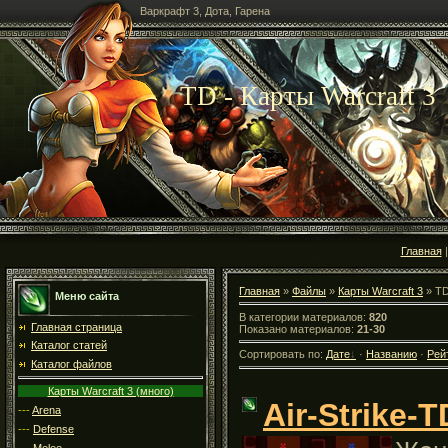
Варкрафт 3, Дота, Гарена
TD - Карты Warcraft 3
Главная
Главная
»
Файлы
»
Карты Warcraft 3
» T
Меню сайта
В категории материалов:
820
Главная страница
Показано материалов:
21-30
Каталог статей
Сортировать по:
Дате
·
Названию
·
Рей
Каталог файлов
Карты Warcraft 3 (много)
Air-Strike-
---
Arena
---
Defense
---
Melee