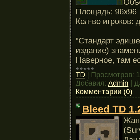
Объ
Площадь: 96x96
Кол-во игроков: д
"Стандарт эдише
издание) знамени
Наверное, там ес
TD
|
Просмотров:
1
Добавил:
Admin
|
Д
Комментарии (0)
Bleed TD 1.
Жанр
(Sur
Лан