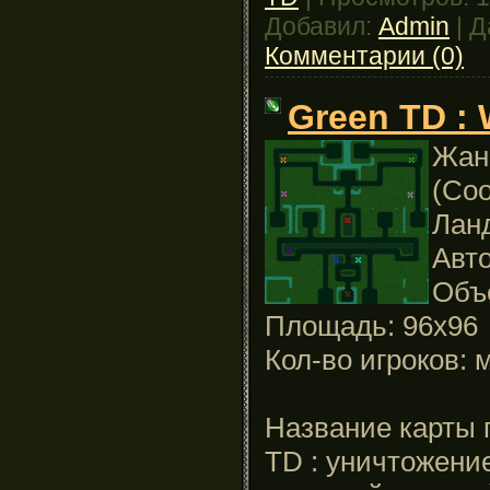
Добавил:
Admin
|
Д
Комментарии (0)
Green TD : 
Жанр
(Coo
Лан
Авто
Объ
Площадь: 96x96
Кол-во игроков: 
Название карты 
TD : уничтожение