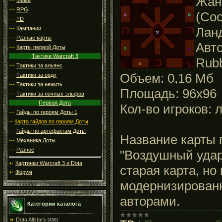
Жанр
---
RPG
(Coo
---
TD
Лан
---
Кампании
---
Разные карты
Авто
---
Карты первой Доты
Тактики Warcraft 3
Rubb
---
Тактики за альянс
Объем: 0,16 Мб
---
Тактики за орду
---
Тактики за нежить
Площадь: 96x96
---
Тактики за ночных эльфов
Первая Дота
Кол-во игроков: 
---
Гайды по героям Доты 1
--
Карта гайдов по героям Доты
---
Гайды по артефактам Доты
Название карты 
---
Механика Доты
---
Разное
"Воздушный удар
Картинки Warcraft 3 и Dota
старая карта, но
Форум
модернизирован
авторами.
Категории каталога
Dota Allstars
[456]