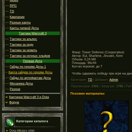
---
RPG
---
TD
---
Кампании
---
Разные карты
---
Карты первой Доты
Тактики Warcraft 3
---
Тактики за альянс
---
Тактики за орду
---
Тактики за нежить
Жанр: Tower Defense (Cooperative)
Автор: Eul, Sharlene, Jinzakk, Kent
---
Тактики за ночных эльфов
Объем: 0,24 Мб
Первая Дота
Площадь: 96x94
Кол-во игроков: до 7
---
Гайды по героям Доты 1
--
Карта гайдов по героям Доты
Чтобы одержать победу при игре на да
---
Гайды по артефактам Доты
Категория:
TD
| Добавил:
Admin
---
Механика Доты
Просмотров:
2365
| Загрузок:
1785
| Рей
---
Разное
Похожие материалы:
Картинки Warcraft 3 и Dota
Форум
Категории каталога
Dota Allstars
[456]