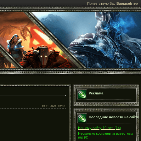
Приветствую Вас
Варкрафтер
Реклама
15.11.2025, 16:18
Последние новости на сайте
Нашему сайту 19 лет!
(
14
)
Несколько косплеев из известных
игр
(
0
)