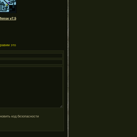
fense v7.5
правим это