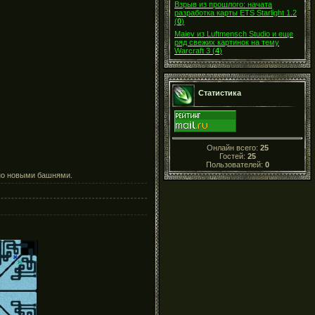
Взрыв из прошлого: начата
разработка карты ETS Starlight 1.2
(
0
)
Maiev из Luftmensch Studio и еще
ряд свежих картинок на тему
Warcraft 3
(
4
)
Статистика
Онлайн всего:
25
Гостей:
25
Пользователей:
0
нно новыми башнями.