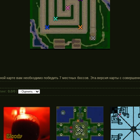
нной карте вам необходимо победить 7 местных боссов. Эта версия карты с соверше
тинг:
0.0
/
0
|