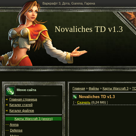
Варкрафт 3, Дота, Garena, Гарена
Novaliches TD v1.3
Главная
»
Файлы
»
Карты Warcraft 3
»
T
Меню сайта
Novaliches TD v1.3
Главная страница
[
·
Скачать
(0,24 Мб)
]
Каталог статей
Каталог файлов
Карты Warcraft 3 (много)
---
Arena
---
Defense
---
Melee