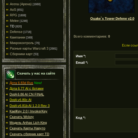
Arena (Арена)
[1660]
AoS
[651]
RPG
[1808]
Quake`s Tower Defene v2.0
Melee
[1246]
TD
[820]
Defense
[1716]
Всего комментариев:
0
Кампании
[349]
Микроконтроль
[76]
Если ссыл
Разные карты Warcraft 3
[2681]
Сборники карт
[53]
Имя *:
Email *:
Скачать у нас на сайте
Дота 6.83d Rus
New!
Дота 6.77 AI с ботами
DotA 6.86 AI CN FINAL
DotA v6.80c AI
DotA v6.81b AI 1.2.0 Rev 3
KaelKey 2.0 | InvokerKey
Скачать Wckey
Код *:
Модель Arthas Lich King
Скачать Карты Наруто
Скачать сборник карт TD