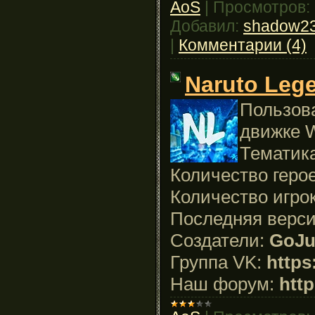
AoS
|
Просмотров:
Добавил:
shadow2
|
Комментарии (4)
Naruto Lege
Пользова
движке W
Тематика
Количество геро
Количество игро
Последняя верси
Создатели:
GoJu
Группа VK:
https
Наш форум:
http