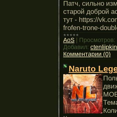
Патч, сильно и
старой доброй а
тут - https://vk.
frofen-trone-doub
AoS
|
Просмотров:
Добавил:
ctenliipk
Комментарии (0)
Naruto Lege
Поль
движ
MOB
Тем
Коли