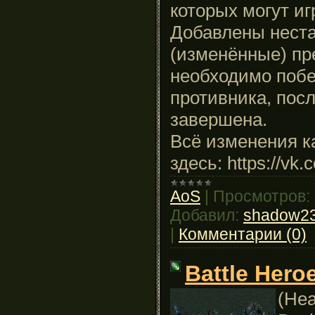
которых могут иг
Добавлены нест
(изменённые) пр
необходимо побе
противника, посл
завершена.
Всё изменения к
здесь: https://vk
AoS
|
Просмотров:
Добавил:
shadow2
|
Комментарии (0)
Battle Hero
(Не