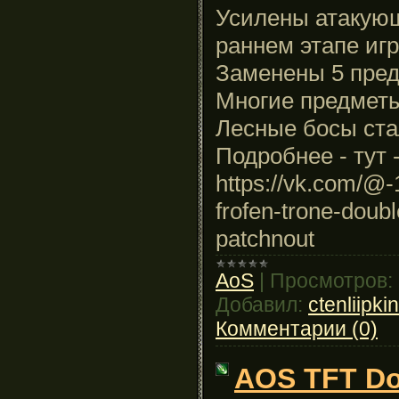
Усилены атакующ
раннем этапе иг
Заменены 5 пред
Многие предмет
Лесные босы ста
Подробнее - тут 
https://vk.com/@
frofen-trone-doub
patchnout
AoS
|
Просмотров:
Добавил:
ctenliipk
Комментарии (0)
AOS TFT Do