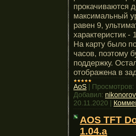
прокачиваются д
максимальный у
равен 9, ультим
характеристик - 
На карту было п
часов, поэтому б
поддержку. Ост
отображена в зад
AoS
|
Просмотров:
Добавил:
nikonoro
20.11.2020
|
Коммен
AOS TFT Do
1.04.a