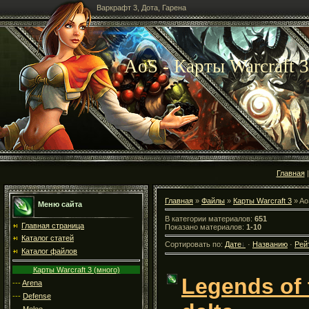
Варкрафт 3, Дота, Гарена
AoS - Карты Warcraft 3
Главная
Главная
»
Файлы
»
Карты Warcraft 3
» Ao
Меню сайта
В категории материалов:
651
Главная страница
Показано материалов:
1-10
Каталог статей
Сортировать по:
Дате
·
Названию
·
Рей
Каталог файлов
Карты Warcraft 3 (много)
Legends of 
---
Arena
---
Defense
---
Melee