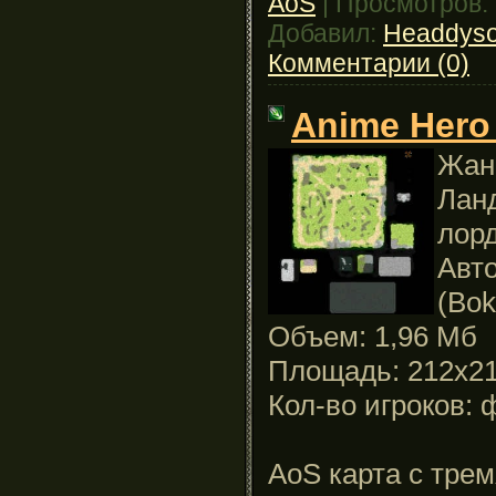
AoS
|
Просмотров:
Добавил:
Headdys
Комментарии (0)
Anime Hero 
Жан
Лан
лор
Авт
(Bo
Объем: 1,96 Мб
Площадь: 212x2
Кол-во игроков: 
AoS карта с тре