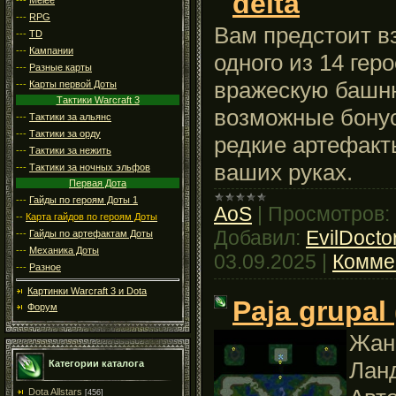
delta
---
RPG
Вам предстоит вз
---
TD
---
Кампании
одного из 14 гер
---
Разные карты
вражескую башню
---
Карты первой Доты
Тактики Warcraft 3
возможные бонус
---
Тактики за альянс
---
Тактики за орду
редкие артефакт
---
Тактики за нежить
ваших руках.
---
Тактики за ночных эльфов
Первая Дота
---
Гайды по героям Доты 1
AoS
|
Просмотров:
--
Карта гайдов по героям Доты
Добавил:
EvilDoct
---
Гайды по артефактам Доты
---
Механика Доты
03.09.2025
|
Комме
---
Разное
Картинки Warcraft 3 и Dota
Paja grupal 
Форум
Жан
Лан
Категории каталога
Dota Allstars
[456]