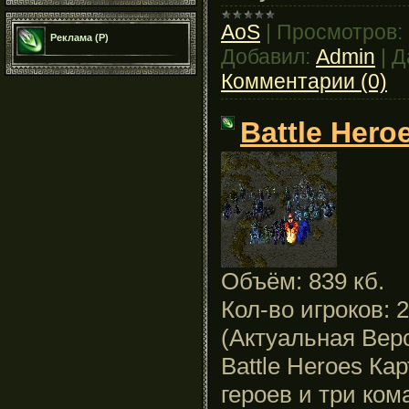
AoS
|
Просмотров:
Реклама (Р)
Добавил:
Admin
|
Д
Комментарии (0)
Battle Hero
Объём: 839 кб.
Кол-во игроков: 
(Актуальная Вер
Battle Heroes Кар
героев и три ком