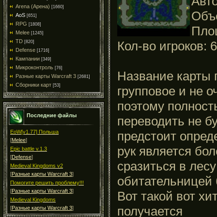
Авто
Arena (Арена)
[1660]
Объ
AoS
[651]
RPG
[1808]
Пло
Melee
[1245]
TD
Кол-во игроков: 6
[820]
Defense
[1716]
Кампании
[349]
Микроконтроль
[76]
Название карты п
Разные карты Warcraft 3
[2681]
Сборники карт
[53]
групповое и не о
поэтому полность
Последние файлы
переводить не бу
предстоит опред
EoW[v1.77] Польша
[
Melee
]
рук является бол
Epic battle v.1.3
[
Defense
]
сразиться в лесу
Medieval Kingdoms v2
[
Разные карты Warcraft 3
]
обитательницей 
Помогите решить проблему!!!
[
Разные карты Warcraft 3
]
Вот такой вот хи
Medieval Kingdoms
получается
[
Разные карты Warcraft 3
]