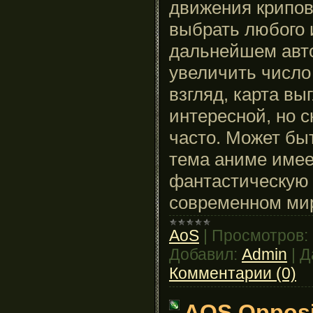
движения крипов
выбрать любого и
дальнейшем авто
увеличить число
взгляд, карта вы
интересной, но 
часто. Может быт
тема аниме имее
фантастическую 
современном ми
AoS
|
Просмотров:
Добавил:
Admin
|
Д
Комментарии (0)
AOS Opposi