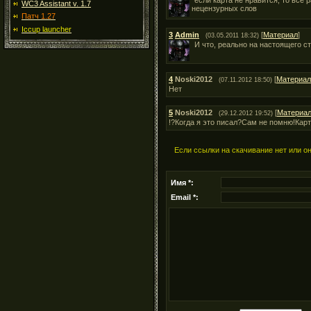
если карта не нравится, то все
WC3 Assistant v. 1.7
нецензурных слов
Патч 1.27
Iccup launcher
3
Admin
[
Материал
]
(03.05.2011 18:32)
И что, реально на настоящего с
4
Noski2012
[
Материал
(07.11.2012 18:50)
Нет
5
Noski2012
[
Материа
(29.12.2012 19:52)
!?Когда я это писал?Сам не помню!Карт
Если ссылки на скачивание нет или о
Имя *:
Email *: