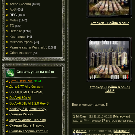
Arena (Арена)
[1660]
AoS
[651]
RPG
[1808]
Melee
[1245]
Сталкер - Война в зоне
TD
[820]
Defense
[1716]
Кампании
[349]
Микроконтроль
[76]
Разные карты Warcraft 3
[2681]
Сборники карт
[53]
Скачать у нас на сайте
Дота 6.83d Rus
New!
Дота 6.77 AI с ботами
Сталкер - Война в зоне |
1.85 F
DotA 6.86 AI CN FINAL
DotA v6.80c AI
DotA v6.81b AI 1.2.0 Rev 3
Всего комментариев:
5
KaelKey 2.0 | InvokerKey
Скачать Wckey
1
MrCan
[
Материал
]
(12.11.2010 00:22)
Модель Arthas Lich King
карта г****, только 17 метров из-за текс
Скачать Карты Наруто
2
Admin
[
Материал
]
Скачать сборник карт TD
(12.11.2010 21:06)