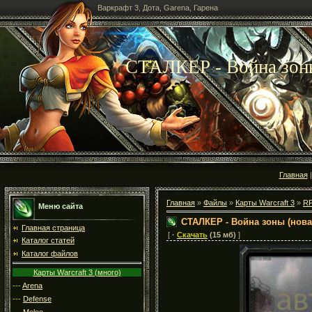
Варкрафт 3, Дота, Garena, Гарена
СТАЛКЕР - Война зоны
Главная
Главная
»
Файлы
»
Карты Warcraft 3
»
R
Меню сайта
СТАЛКЕР - Война зоны (нова
Главная страница
[
·
Скачать
(15 мб)
]
Каталог статей
Каталог файлов
Карты Warcraft 3 (много)
---
Arena
---
Defense
---
Melee