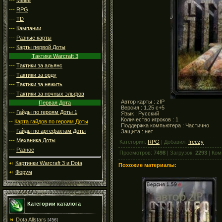
---
RPG
---
TD
---
Кампании
---
Разные карты
---
Карты первой Доты
Тактики Warcraft 3
---
Тактики за альянс
---
Тактики за орду
---
Тактики за нежить
---
Тактики за ночных эльфов
Автор карты : zIP
Первая Дота
Версия : 1.25 с+5
---
Гайды по героям Доты 1
Язык : Русский
Количество игроков : 1
--
Карта гайдов по героям Доты
Поддержка компьютера : Частично
---
Гайды по артефактам Доты
Защита : нет
---
Механика Доты
Категория:
RPG
| Добавил:
freezy
---
Разное
Просмотров:
7498
| Загрузок:
2293
| Ком
Картинки Warcraft 3 и Dota
Похожие материалы:
Форум
Категории каталога
Dota Allstars
[456]