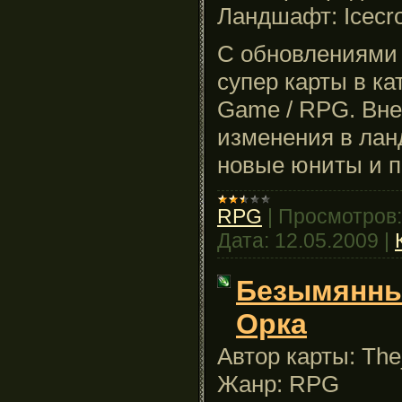
Ландшафт: Icecr
С обновлениями 
супер карты в ка
Game / RPG. Вне
изменения в ла
новые юниты и 
RPG
|
Просмотров:
Дата:
12.05.2009
|
Безымянный
Орка
Автор карты: Th
Жанр: RPG