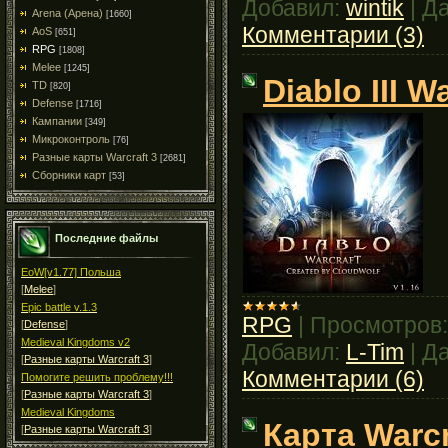
Добавил:
wintik
|
Да
Arena (Арена)
[1660]
Комментарии (3)
AoS
[651]
RPG
[1808]
Melee
[1245]
Diablo III W
TD
[820]
Defense
[1716]
Кампании
[349]
Микроконтроль
[76]
Разные карты Warcraft 3
[2681]
Сборники карт
[53]
Последние файлы
EoW[v1.77] Польша
[
Melee
]
Epic battle v.1.3
RPG
|
Просмотров:
[
Defense
]
Medieval Kingdoms v2
Добавил:
L-Tim
|
Да
[
Разные карты Warcraft 3
]
Комментарии (6)
Помогите решить проблему!!!
[
Разные карты Warcraft 3
]
Medieval Kingdoms
Карта Warcr
[
Разные карты Warcraft 3
]