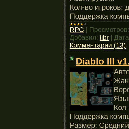
Кол-во игроков: д
Поддержка компь
RPG
|
Просмотров:
Добавил:
tibr
|
Дата
Комментарии (13)
Diablo III v1
Авто
Жан
Верс
Язы
Кол-
Поддержка компь
Размер: Средни