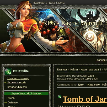
Варкрафт 3, Дота, Гарена
RPG - Карты Warcraft 
Главная
Главная
»
Файлы
»
Карты Warcraft 3
» R
Меню сайта
В категории материалов:
1808
Главная страница
Показано материалов:
1801-1808
Каталог статей
Сортировать по:
Дате
·
Названию
·
Рей
Каталог файлов
Карты Warcraft 3 (много)
Tomb of Ja
---
Arena
---
Defense
---
Melee