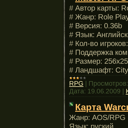
# Автор карты: 
# Жанр: Role Pl
# Версия: 0.36b
# Язык: Английс
# Кол-во игроков:
# Поддержка ком
# Размер: 256x2
# Ландшафт: Cit
RPG
|
Просмотров:
Дата:
19.06.2009
|
Карта Warcra
Жанр: AOS/RPG
Язык: руский