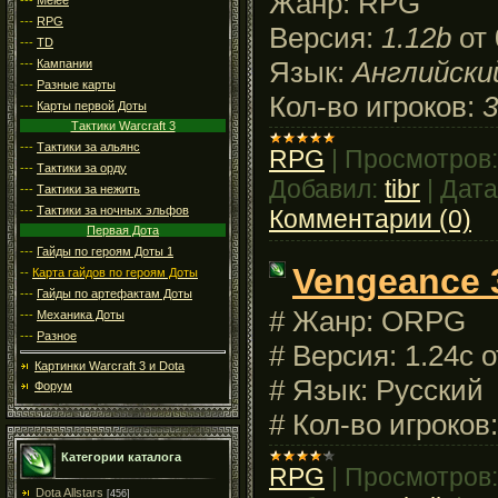
Жанр:
RPG
---
RPG
Версия:
1.12b
от 
---
TD
Язык:
Английски
---
Кампании
---
Разные карты
Кол-во игроков:
3
---
Карты первой Доты
Тактики Warcraft 3
---
Тактики за альянс
RPG
|
Просмотров:
---
Тактики за орду
Добавил:
tibr
|
Дата
---
Тактики за нежить
---
Тактики за ночных эльфов
Комментарии (0)
Первая Дота
---
Гайды по героям Доты 1
Vengeance 
--
Карта гайдов по героям Доты
---
Гайды по артефактам Доты
# Жанр: ORPG
---
Механика Доты
---
Разное
# Версия: 1.24c о
Картинки Warcraft 3 и Dota
# Язык: Русский
Форум
# Кол-во игроков:
Категории каталога
RPG
|
Просмотров:
Dota Allstars
[456]