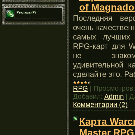
of Magnado
Реклама (Р)
Последняя верс
очень качествен
самых лучших 
RPG-карт для W
не знак
удивительной к
сделайте это. Ра
RPG
|
Просмотров:
Добавил:
Admin
|
Д
Комментарии (2)
Карта Warcr
Master RPG