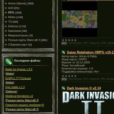
Arena (Арена)
[1660]
AoS
[651]
RPG
[1808]
Melee
[1246]
TD
[820]
Defense
[1716]
Кампании
[349]
Микроконтроль
[76]
Разные карты Warcraft 3
[2681]
RPG
|
Просмотров:
3027
|
Загрузок:
1155
|
Доба
Сборники карт
[53]
Gaias Retaliation ORPG v10-1
Автор карты: Arkan & Pidda
Жанр карты: ORPG
Последние файлы
Версия: от 10.12.2009
Язык: Английский
Количество игроков: 1-8
Battle for Aganar v.3.6
Поддержка компьютера: Нет
[
Melee
]
EoW[v1.77] Польша
RPG
|
Просмотров:
2571
|
Загрузок:
995
|
Добав
[
Melee
]
Epic battle v.1.3
Dark Invasion II v2.14
[
Defense
]
Medieval Kingdoms v2
[
Разные карты Warcraft 3
]
Помогите решить проблему!!!
[
Разные карты Warcraft 3
]