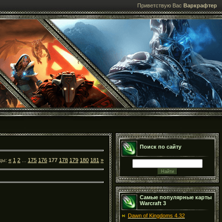
Приветствую Вас
Варкрафтер
Поиск по сайту
цы:
«
1
2
...
175
176
177
178
179
180
181
»
Самые популярные карты
Warcraft 3
Dawn of Kingdoms 4.32