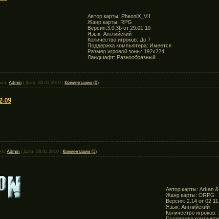
Автор карты: PheoniX_VII
Жанр карты: RPG
Версия:3.0.3b от 29.01.10
Язык: Английский
Количество игроков: До 7
Поддержка компьютера: Имеется
Размер игровой зоны: 192х224
Ландшафт: Разнообразный
вил:
Admin
|
Дата:
30.01.2010
|
Комментарии (0)
2-09
ил:
Admin
|
Дата:
28.01.2010
|
Комментарии (1)
Автор карты: Arkan &
Жанр карты: ORPG
Версия: 2.14 от 02.11
Язык: Английский
Количество игроков: 
Поддержка компьюте