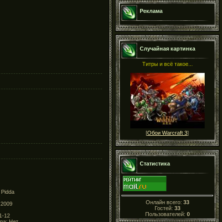
Реклама
Случайная картинка
Титры и всё такое...
[
Обои Warcraft 3
]
Статистика
 Pidda
Онлайн всего:
33
.2009
Гостей:
33
Пользователей:
0
1-12
ра: Нет