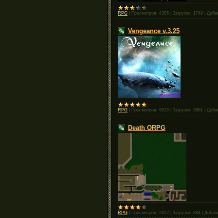
RPG
|
Просмотров:
4305
|
Загрузок:
1748
|
Доба
Vengeance v.3.25
RPG
|
Просмотров:
9915
|
Загрузок:
3861
|
Доба
Death ORPG
RPG
|
Просмотров:
2412
|
Загрузок:
884
|
Добав