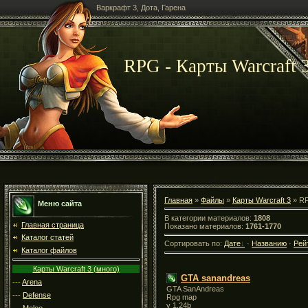
Варкрафт 3, Дота, Гарена
RPG - Карты Warcraft 
Главная
»
Файлы
»
Карты Warcraft 3
» R
Меню сайта
В категории материалов:
1808
Главная страница
Показано материалов:
1761-1770
Каталог статей
Сортировать по:
Дате
·
Названию
·
Рей
Каталог файлов
Карты Warcraft 3 (много)
GTA sanandreas
---
Arena
GTA SanAndreas
---
Defense
Rpg map
v 1.24b
---
Melee