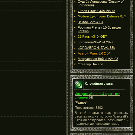
Судьба Лордерона (Destiny of
Lordaeron)
Green Circle GMA Minute
Modern Epic Tower Defense 0.74
Земли Бога 41.3
Footmen Frenzy 10.6b newer
version
23 Расы v3_0_OBT
LordaeronWoW v4.287a
LORDAERON: TA v1.53b
Azeroth Wars LR 2.04
Межрасовая Война v24.03
Стеалор Начало
Случайная статья
История Warcraft 3 простыми
словами
(
4
)
[
Разное
]
Просмотров: 3802
В этой статье я вам расскажу
свой взгляд на истории Warcraft'a
- как он создавался, развивался и
поднялся до нынешних высот