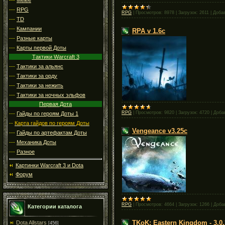
---
RPG
RPG
|
Просмотров:
8978
|
Загрузок:
2611
|
Доба
---
TD
---
Кампании
RPA v 1.6c
---
Разные карты
---
Карты первой Доты
Тактики Warcraft 3
---
Тактики за альянс
---
Тактики за орду
---
Тактики за нежить
---
Тактики за ночных эльфов
Первая Дота
RPG
|
Просмотров:
9820
|
Загрузок:
4720
|
Доба
---
Гайды по героям Доты 1
--
Карта гайдов по героям Доты
Vengeance v3.25c
---
Гайды по артефактам Доты
---
Механика Доты
---
Разное
Картинки Warcraft 3 и Dota
Форум
RPG
|
Просмотров:
4664
|
Загрузок:
1266
|
Доба
Категории каталога
TKoK: Eastern Kingdom - 3.0
Dota Allstars
[456]