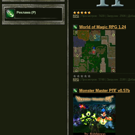
Реклама (Р)
RPG
|
Просмотров:
7429
|
Загрузок:
2506
|
Доба
World of Magic RPG 1.24
RPG
|
Просмотров:
5748
|
Загрузок:
2190
|
Доба
Monster Master РПГ v0.57b