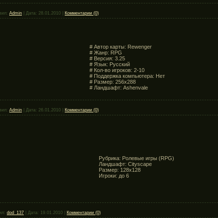
вил:
Admin
|
Дата:
28.01.2010
|
Комментарии (0)
# Автор карты: Rewenger
# Жанр: RPG
# Версия: 3.25
# Язык: Русский
# Кол-во игроков: 2-10
# Поддержка компьютера: Нет
# Размер: 256x288
# Ландшафт: Ashenvale
вил:
Admin
|
Дата:
26.01.2010
|
Комментарии (0)
Рубрика: Ролевые игры (RPG)
Ландшафт: Cityscape
Размер: 128x128
Игроки: до 6
ил:
dod_137
|
Дата:
19.01.2010
|
Комментарии (0)