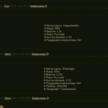
вил:
Drop
|
Дата:
12.02.2010
|
Комментарии (4)
# Автор карты: HappyAndRu
# Жанр: RPA
# Версия: 1.6c
# Язык: Русский
# Кол-во игроков: 1-12
# Поддержка компьютера: Нет
вил:
Admin
|
Дата:
11.02.2010
|
Комментарии (6)
# Автор карты: Rewenger
# Жанр: RPG
# Версия: 3.25c
# Язык: Русский
# Кол-во игроков: 2-12
# Поддержка компьютера: Нет
# Размер: 256x288
# Ландшафт: Смешанный
вил:
Admin
|
Дата:
03.02.2010
|
Комментарии (2)
.3b