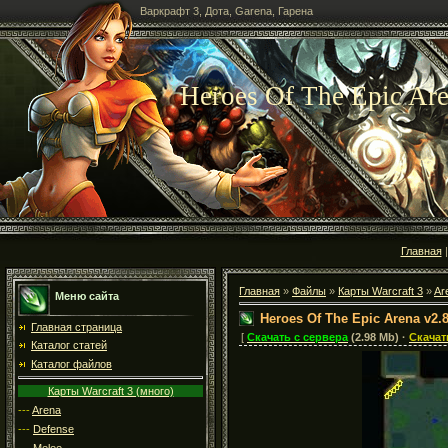
Варкрафт 3, Дота, Garena, Гарена
Heroes Of The Epic Are
Главная
Главная
»
Файлы
»
Карты Warcraft 3
»
Ar
Меню сайта
Heroes Of The Epic Arena v2.
Главная страница
[
Скачать с сервера
(2.98 Mb) ·
Скачат
Каталог статей
Каталог файлов
Карты Warcraft 3 (много)
---
Arena
---
Defense
---
Melee