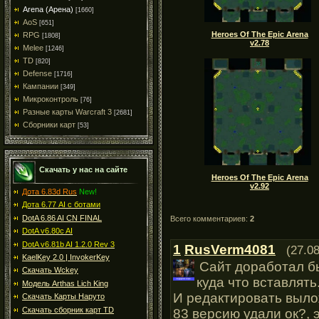
Arena (Арена)
[1660]
AoS
[651]
Heroes Of The Epic Arena
RPG
[1808]
v2.78
Melee
[1246]
TD
[820]
Defense
[1716]
Кампании
[349]
Микроконтроль
[76]
Разные карты Warcraft 3
[2681]
Сборники карт
[53]
Скачать у нас на сайте
Heroes Of The Epic Arena
v2.92
Дота 6.83d Rus
New!
Дота 6.77 AI с ботами
DotA 6.86 AI CN FINAL
Всего комментариев:
2
DotA v6.80c AI
DotA v6.81b AI 1.2.0 Rev 3
1
RusVerm4081
(27.0
KaelKey 2.0 | InvokerKey
Сайт доработал бы
Скачать Wckey
куда что вставлять
Модель Arthas Lich King
И редактировать выло
Скачать Карты Наруто
Скачать сборник карт TD
83 версию удали ок?, 