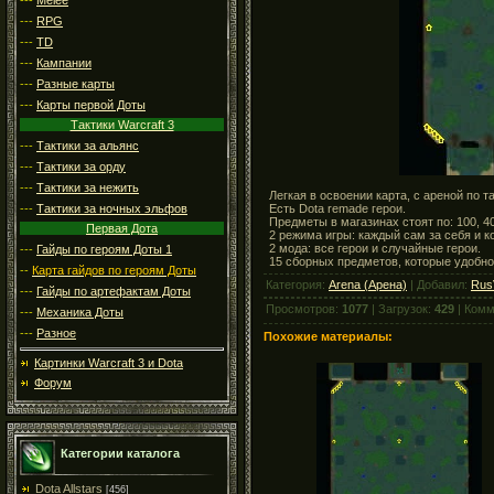
---
RPG
---
TD
---
Кампании
---
Разные карты
---
Карты первой Доты
Тактики Warcraft 3
---
Тактики за альянс
---
Тактики за орду
---
Тактики за нежить
Легкая в освоении карта, с ареной по т
Есть Dota remade герои.
---
Тактики за ночных эльфов
Предметы в магазинах стоят по: 100, 40
Первая Дота
2 режима игры: каждый сам за себя и 
2 мода: все герои и случайные герои.
---
Гайды по героям Доты 1
15 сборных предметов, которые удобно
--
Карта гайдов по героям Доты
Категория:
Arena (Арена)
| Добавил:
Rus
---
Гайды по артефактам Доты
Просмотров:
1077
| Загрузок:
429
| Комм
---
Механика Доты
---
Разное
Похожие материалы:
Картинки Warcraft 3 и Dota
Форум
Категории каталога
Dota Allstars
[456]