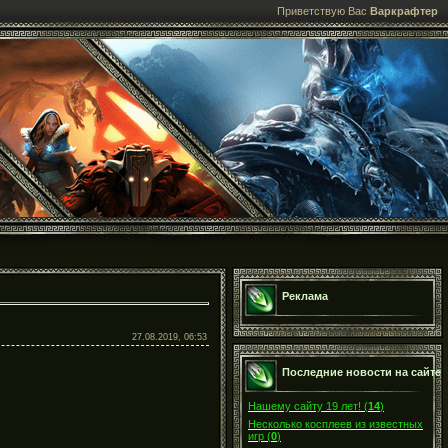
Приветствую Вас
Варкрафтер
Реклама
27.08.2019, 06:53
Последние новости на сайте
Нашему сайту 19 лет!
(
14
)
Несколько косплеев из известных
игр
(
0
)