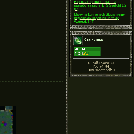
Взрыв из прошлого: начата
разработка карты ETS Starlight 1.2
(
0
)
Maiev из Luftmensch Studio и еще
ряд свежих картинок на тему
Warcraft 3
(
4
)
Статистика
Онлайн всего:
54
Гостей:
54
Пользователей:
0