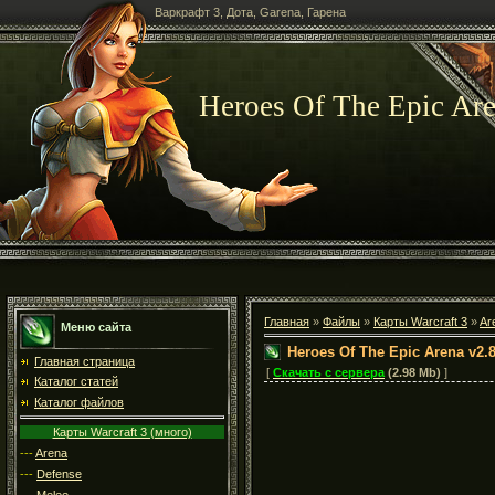
Варкрафт 3, Дота, Garena, Гарена
Heroes Of The Epic Are
Главная
»
Файлы
»
Карты Warcraft 3
»
Ar
Меню сайта
Heroes Of The Epic Arena v2.
Главная страница
[
Скачать с сервера
(2.98 Mb)
]
Каталог статей
Каталог файлов
Карты Warcraft 3 (много)
---
Arena
---
Defense
---
Melee