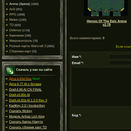
Arena (Арена)
[1660]
AoS
[651]
RPG
[1808]
Melee
[1245]
Heroes Of The Epic Arena
v2.78
TD
[820]
Defense
[1716]
Кампании
[349]
Всего комментариев:
0
Микроконтроль
[76]
Разные карты Warcraft 3
[2681]
Если ссыл
Сборники карт
[53]
Имя *:
Email *:
Скачать у нас на сайте
Дота 6.83d Rus
New!
Дота 6.77 AI с ботами
DotA 6.86 AI CN FINAL
DotA v6.80c AI
DotA v6.81b AI 1.2.0 Rev 3
KaelKey 2.0 | InvokerKey
Скачать Wckey
Код *:
Модель Arthas Lich King
Скачать Карты Наруто
Скачать сборник карт TD