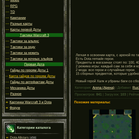
---
RPG
---
TD
---
Кампании
---
Разные карты
---
Карты первой Доты
Тактики Warcraft 3
---
Тактики за альянс
---
Тактики за орду
---
Тактики за нежить
Легкая в освоении карта, с ареной по т
Есть Dota remade герои.
---
Тактики за ночных эльфов
Предметы в магазинах стоят по: 100, 40
Первая Дота
2 режима игры: каждый сам за себя и 
2 мода: все герои и случайные герои.
---
Гайды по героям Доты 1
15 сборных предметов, которые удобно
--
Карта гайдов по героям Доты
Новый герой Халк и убраны баги со сб
---
Гайды по артефактам Доты
Категория:
Arena (Арена)
| Добавил:
Rus
---
Механика Доты
---
Разное
Просмотров:
841
| Загрузок:
103
| Рейти
Похожие материалы:
Картинки Warcraft 3 и Dota
Форум
Категории каталога
Dota Allstars
[456]