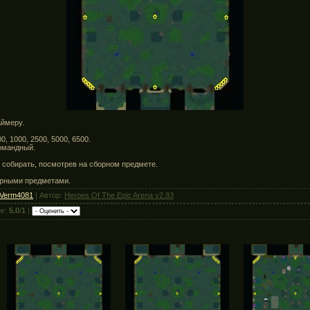
аймеру.
0, 1000, 2500, 5000, 6500.
командный.
 собирать, посмотрев на сборном предмете.
орными предметами.
Verm4081
| Автор:
Heroes Of The Epic Arena v2.83
нг:
5.0
/
1
|