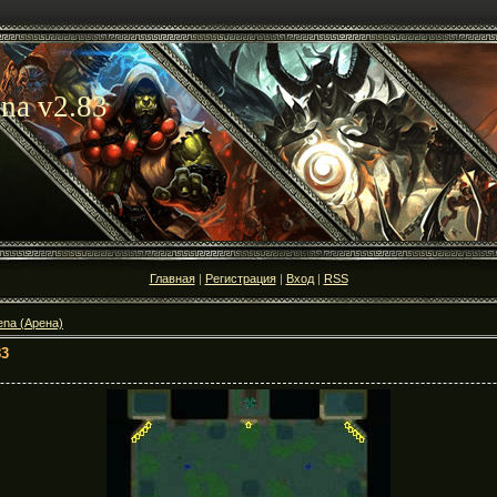
na v2.83
Главная
|
Регистрация
|
Вход
|
RSS
ena (Арена)
83