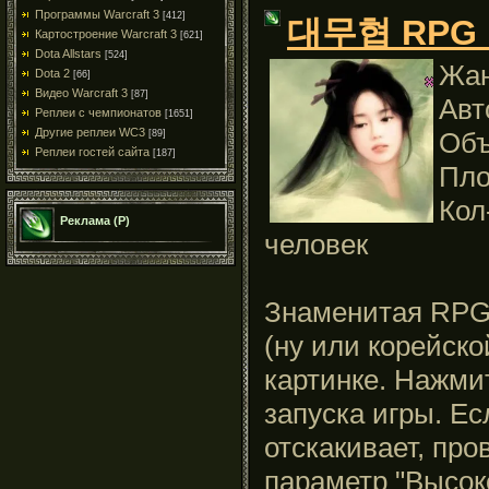
Программы Warcraft 3
[412]
대무협 RPG R
Картостроение Warcraft 3
[621]
Dota Allstars
[524]
Жан
Dota 2
[66]
Видео Warcraft 3
[87]
Авт
Реплеи с чемпионатов
[1651]
Другие реплеи WC3
Объ
[89]
Реплеи гостей сайта
[187]
Пло
Кол
Реклама (Р)
человек
Знаменитая RPG 
(ну или корейско
картинке. Нажми
запуска игры. Ес
отскакивает, про
параметр "Высоко