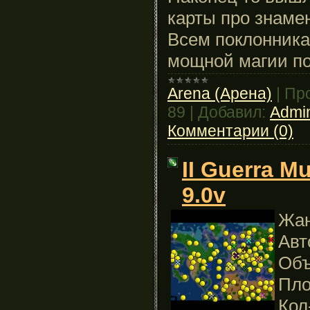
карты про знаме
Всем поклонник
мощной магии п
Arena (Арена)
|
Пр
89
|
Добавил:
Admi
Комментарии (0)
II Guerra M
9.0v
Жан
Авт
Объ
Пло
Кол