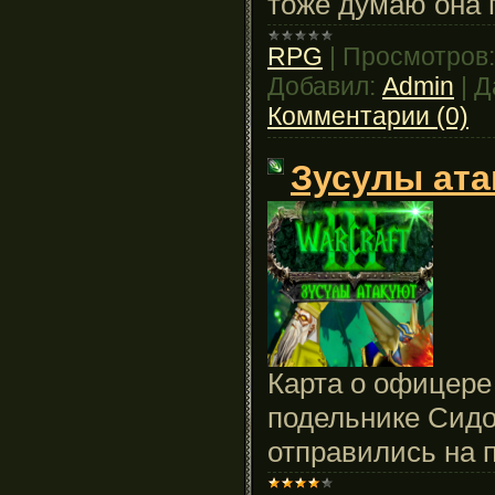
тоже думаю она 
RPG
|
Просмотров:
Добавил:
Admin
|
Д
Комментарии (0)
Зусулы ата
Карта о офицере
подельнике Сидо
отправились на 