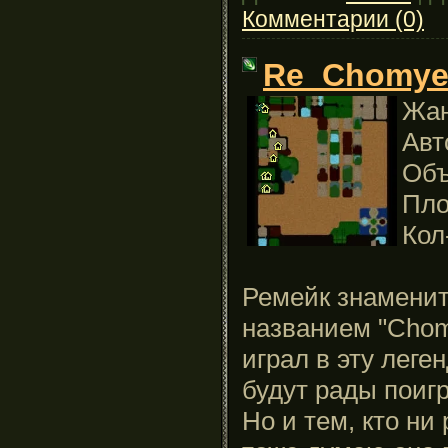
Комментарии (0)
Re_Chomyeo
Жан
Авто
Объ
Пло
Кол
Ремейк знамени
названием "Chom
играл в эту леге
будут рады поигр
Но и тем, кто ни 