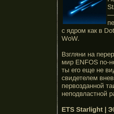
St
—
п
с ядром как в Do
WoW.
Взгляни на пере
мир ENFOS по-н
ты его еще не ви
свидетелем внев
первозданной та
неподвластной р
ETS Starlight |