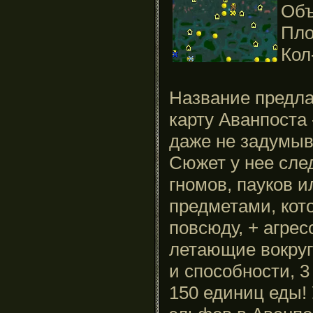
Объ
Пло
Кол
Название предла
карту Аванпоста 
даже не задумыв
Сюжет у нее сл
гномов
,
пауков
и
предметами
, ко
повсюду
, 
+
агрес
летающие
вокруг
и
способности
,
3
150
 единиц 
еды
!