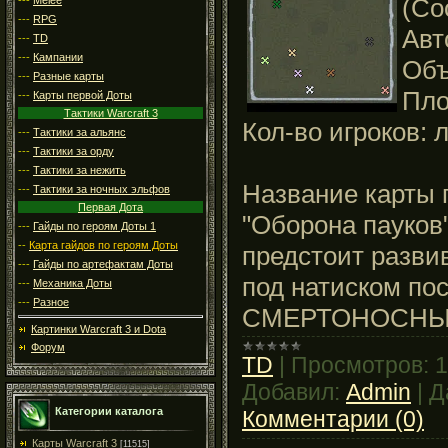
(Co
---
RPG
Авт
---
TD
---
Кампании
Объ
---
Разные карты
Пло
---
Карты первой Доты
Тактики Warcraft 3
Кол-во игроков: 
---
Тактики за альянс
---
Тактики за орду
---
Тактики за нежить
Название карты 
---
Тактики за ночных эльфов
Первая Дота
"Оборона пауков"
---
Гайды по героям Доты 1
--
Карта гайдов по героям Доты
предстоит разви
---
Гайды по артефактам Доты
под натиском по
---
Механика Доты
---
Разное
СМЕРТОНОСНЫХ
Картинки Warcraft 3 и Dota
Форум
TD
|
Просмотров:
1
Добавил:
Admin
|
Д
Категории каталога
Комментарии (0)
Карты Warcraft 3
[11515]