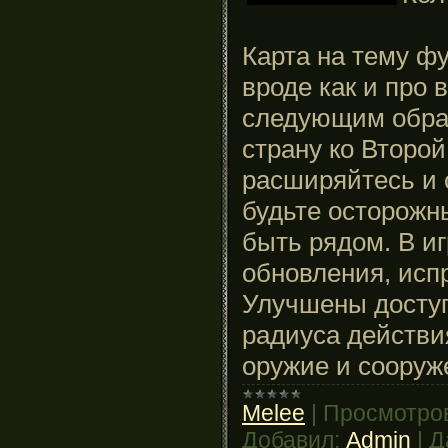
Карта на тему фу
вроде как и про 
следующим обр
страну
ко
Второй
расширяйтесь
и
будьте
осторожн
быть
рядом
.
В
иг
обновления,
 и
сп
У
лучшены
 д
осту
радиуса
 действи
оружие
и
сооруж
Melee
|
Просмотро
Добавил:
Admin
|
Д