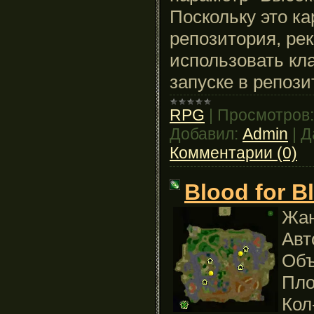
Поскольку это ка
репозитория, ре
использовать кл
запуске в репози
RPG
|
Просмотров:
Добавил:
Admin
|
Д
Комментарии (0)
Blood for B
Жан
Авт
Объ
Пло
Кол