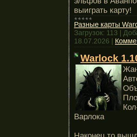
эльфов 
в
Аванпо
выиграть
карту
!
Разные карты Warcr
Загрузок:
113
|
Доб
18.07.2026
|
Комме
Warlock 1.1
Жан
Авт
Объ
Пло
Кол
Варлока
Наконец то вышл