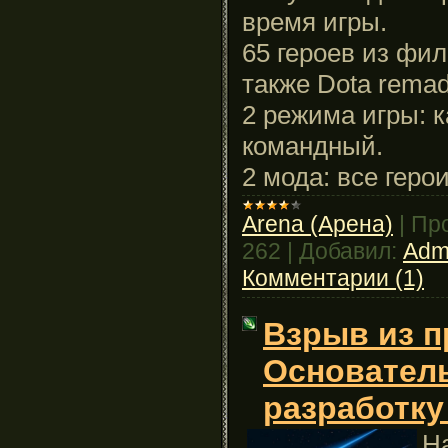
время игры.
65 героев из фил
также Dota remad
2 режима игры: 
командный.
2 мода: все геро
Arena (Арена)
|
Пр
262
|
Добавил:
Adm
Комментарии (1)
Взрыв из п
Основатель
разработку 
Н