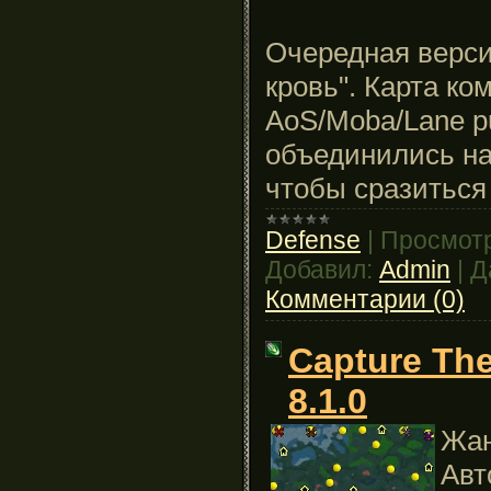
Очередная верси
кровь". Карта ко
AoS/Moba/Lane pu
объединились на
чтобы сразиться 
Defense
|
Просмотр
Добавил:
Admin
|
Д
Комментарии (0)
Capture Th
8.1.0
Жан
Авт