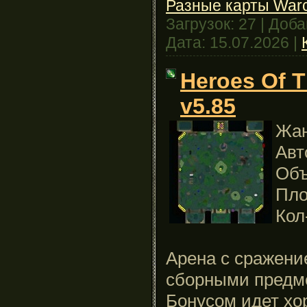
Разные карты Warcr
Загрузок:
27
|
Доба
Дата:
15.07.2026
|
Heroes Of T
v5.85
Жан
Авт
Объ
Пло
Кол
Арена с сражени
сборными предм
Бонусом идет хо