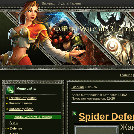
Варкрафт 3, Дота, Гарена
Файлы Warcraft 3, Дота
Главная
Главная
» Файлы
Меню сайта
Всего материалов в каталоге:
15152
Главная страница
Показано материалов:
11-20
Каталог статей
Каталог файлов
Spider Defe
Карты Warcraft 3 (много)
---
Arena
Жан
---
Defense
---
Melee