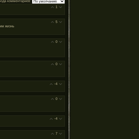
вода комментариев:
1
5
 им жизнь
0
0
-4
0
-4
7