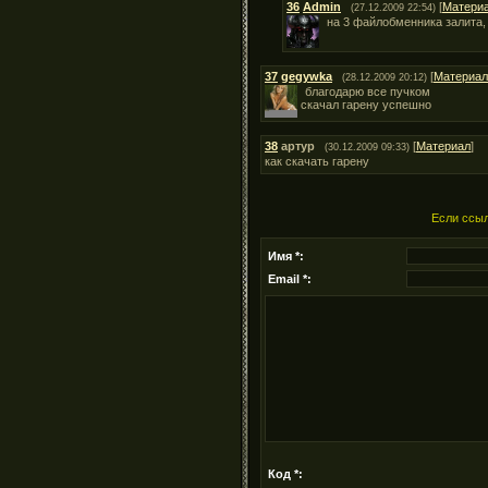
36
Admin
[
Матери
(27.12.2009 22:54)
на 3 файлобменника залита,
37
gegywka
[
Материал
(28.12.2009 20:12)
благодарю все пучком
скачал гарену успешно
38
артур
[
Материал
]
(30.12.2009 09:33)
как скачать гарену
Если ссыл
Имя *:
Email *:
Код *: