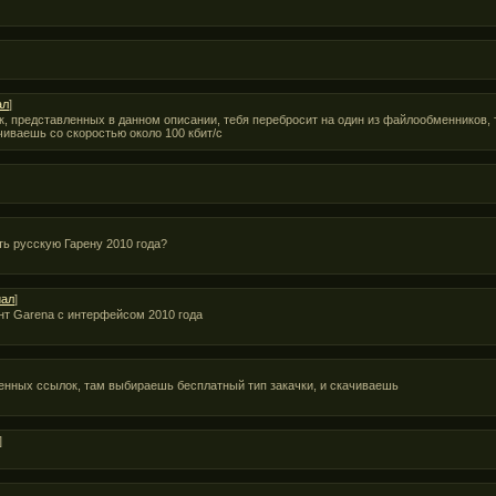
ал
]
к, представленных в данном описании, тебя перебросит на один из файлообменников,
ачиваешь со скоростью около 100 кбит/с
ь русскую Гарену 2010 года?
иал
]
ент Garena с интерфейсом 2010 года
енных ссылок, там выбираешь бесплатный тип закачки, и скачиваешь
]