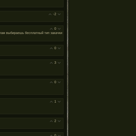
-2
0
 там выбираешь бесплатный тип закачки
0
3
0
1
2
0