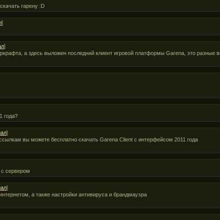
 скачать гарену :D
л
]
ал
]
варкрафта, а здесь выложен последний клиент игровой платформы Garena, это разные 
1 года?
иал
]
ссылкам вы можете бесплатно скачать Garena Client с интерфейсом 2011 года
 с сервером
иал
]
интернетом, а также настройки антивируса и брандмауэра