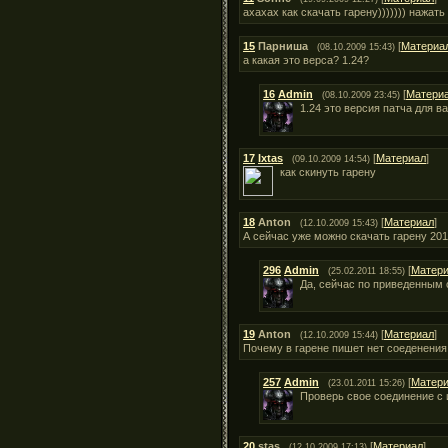
ахахах как скачать гарену))))))) нажать
15
Парниша
[
Материа
(08.10.2009 15:43)
а какая это верса? 1.24?
16
Admin
[
Матери
(08.10.2009 23:45)
1.24 это версия патча для 
17
Ixtas
[
Материал
]
(09.10.2009 14:54)
как скинуть гарену
18
Anton
[
Материал
]
(12.10.2009 15:43)
А сейчас уже можно скачать гарену 201
296
Admin
[
Матер
(25.02.2011 18:55)
Да, сейчас по приведенным 
19
Anton
[
Материал
]
(12.10.2009 15:44)
Почему в гарене пишет нет соеденения
257
Admin
[
Матер
(23.01.2011 15:26)
Проверь свое соединение с 
20
stas
[
Материал
]
(12.10.2009 17:13)