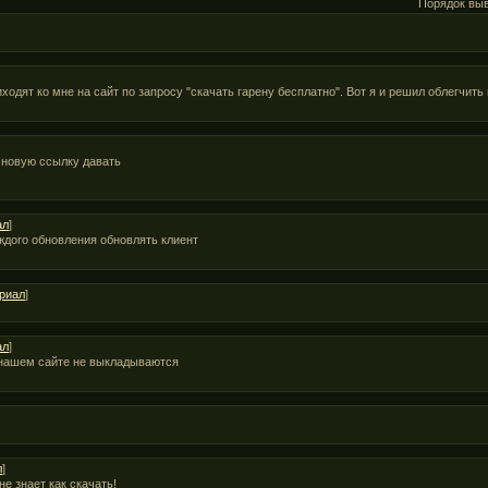
Порядок вы
ходят ко мне на сайт по запросу "скачать гарену бесплатно". Вот я и решил облегчить
 новую ссылку давать
ал
]
аждого обновления обновлять клиент
риал
]
ал
]
 нашем сайте не выкладываются
л
]
не знает как скачать!