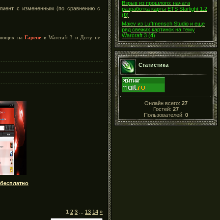
Взрыв из прошлого: начата
лиент с измененным (по сравнению с
разработка карты ETS Starlight 1.2
(
0
)
Maiev из Luftmensch Studio и еще
ряд свежих картинок на тему
Warcraft 3
(
4
)
грающих на
Гарене
в Warcraft 3 и Доту не
Статистика
Онлайн всего:
27
Гостей:
27
Пользователей:
0
 бесплатно
1
2
3
...
13
14
»