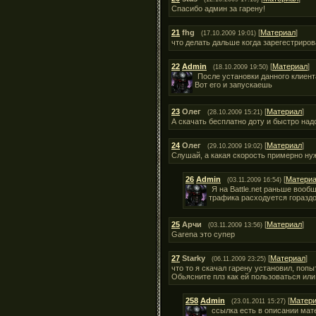
Спасибо админ за гарену!
21
fhg
[
Материал
]
(17.10.2009 19:01)
что делать дальше когда зарегестриро
22
Admin
[
Материал
]
(18.10.2009 19:50)
После установки данного клиент
Вот его и запускаешь
23
Олег
[
Материал
]
(28.10.2009 15:21)
А скачать бесплатно доту и быстро на
24
Олег
[
Материал
]
(29.10.2009 19:02)
Слушай, а какая скорость примерно нуж
26
Admin
[
Матери
(03.11.2009 16:54)
Я на Battle.net раньше вооб
трафика расходуется гораздо
25
Арчи
[
Материал
]
(03.11.2009 13:56)
Garena это супер
27
Starky
[
Материал
]
(06.11.2009 23:25)
что то я скачал гарену установил, попы
Обьясните плз как ей пользоваться ил
258
Admin
[
Матер
(23.01.2011 15:27)
ссылка есть в описании мат