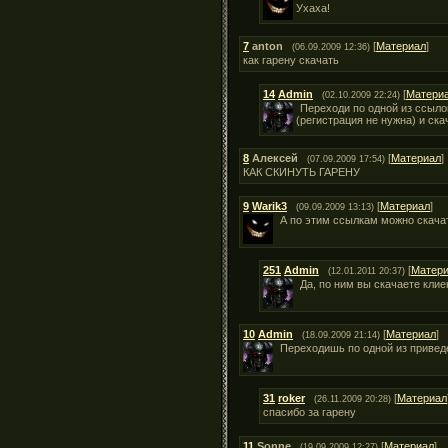
Ухаха!
7
anton
[
Материал
]
(06.09.2009 12:36)
как гарену скачать
14
Admin
[
Матери
(02.10.2009 22:24)
Переходи по одной из ссыло
(регистрация не нужна) и ск
8
Алексей
[
Материал
]
(07.09.2009 17:54)
КАК СКИНУТЬ ГАРЕНУ
9
Warik3
[
Материал
]
(09.09.2009 13:13)
А по этим ссылкам можно скачат
251
Admin
[
Матер
(12.01.2011 20:37)
Да, по ним вы скачаете кли
10
Admin
[
Материал
]
(18.09.2009 21:14)
Переходишь по одной из привед
31
roker
[
Материал
(26.11.2009 20:28)
спасибо за гарену
11
Sonne
[
Материал
]
(19.09.2009 12:27)