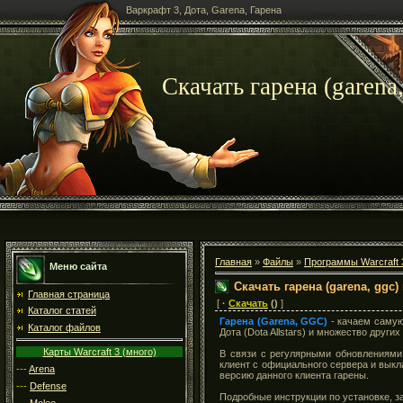
Варкрафт 3, Дота, Garena, Гарена
Скачать гарена (garena
Главная
»
Файлы
»
Программы Warcraft 
Меню сайта
Скачать гарена (garena, ggc)
Главная страница
[
·
Скачать
()
]
Каталог статей
Гарена (Garena, GGC)
- качаем самую 
Каталог файлов
Дота (Dota Allstars) и множество други
Карты Warcraft 3 (много)
В связи с регулярными обновлениям
клиент с официального сервера и вык
---
Arena
версию данного клиента гарены.
---
Defense
Подробные инструкции по установке, з
---
Melee