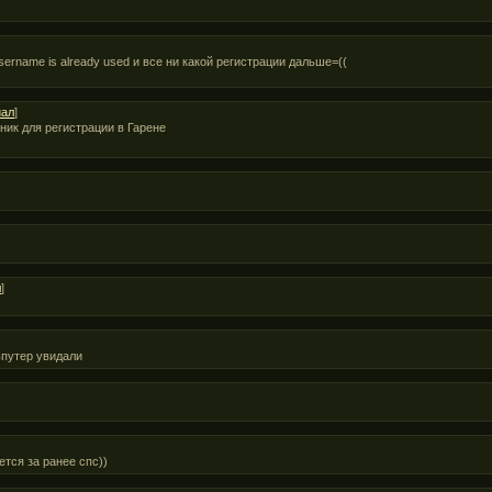
sername is already used и все ни какой регистрации дальше=((
иал
]
ник для регистрации в Гарене
л
]
ьпутер увидали
ется за ранее спс))