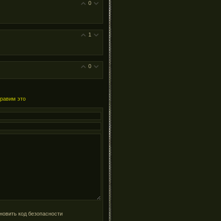
0
1
0
правим это