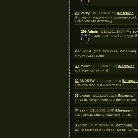
28
Starky
[
Материал
]
(07.11.2009 00:23)
Что значит когда я хочу зарегениться U
Помогите что делать=((
259
Admin
[
Матер
(23.01.2011 15:27)
надо просто выбрать другой 
29
duxa94
[
Материал
]
(07.11.2009 23:29)
я хочу тоже гарену
30
Pomka
[
Материал
]
(10.11.2009 15:43)
всё норм качается)))
32
ANDREW
[
Материа
(19.12.2009 10:11)
Скачать гарену и warcraft как ?
33
ололо
[
Материал
]
(20.12.2009 19:27)
ха ха вы чё деревеншина впервые ком
34
ваня
[
Материал
]
(21.12.2009 10:01)
как скачать гарену подскажите плиз
35
prox
[
Материал
]
(21.12.2009 14:58)
admin залей ее а то че та там не получа