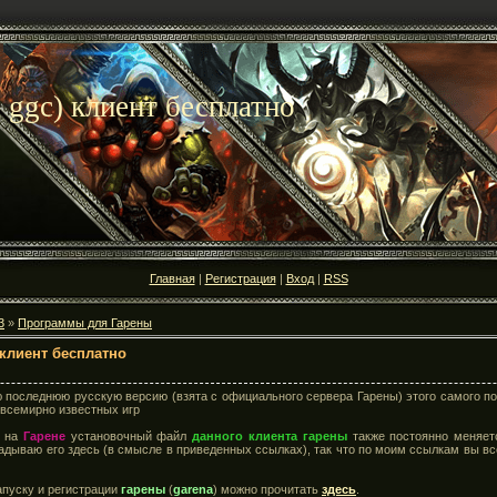
, ggc) клиент бесплатно
Главная
|
Регистрация
|
Вход
|
RSS
3
»
Программы для Гарены
 клиент бесплатно
последнюю русскую версию (взята с официального сервера Гарены) этого самого попу
х всемирно известных игр
и на
Гарене
установочный файл
данного клиента гарены
также постоянно меняет
ладываю его здесь (в смысле в приведенных ссылках), так что по моим ссылкам вы в
апуску и регистрации
гарены
(
garena
) можно прочитать
здесь
.