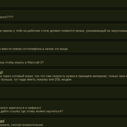
вался????
а гарены у тебя на рабочем столе должен появится ярлык, указывающий на запускающ
до ввести номер соттелефона а зачем это воще
на чтобы играть в Warcraft 3?
ал
]
ще через сотовый играл, тач что там скорость нужна в принципе мизерная, только лаги 
 больше, тут надо иметь локалку или DSL-модем
тался зарегаться и нифига=(
и дайте ссылку где этому можно научиться?
иал
]
ериала, смотри внимательнее