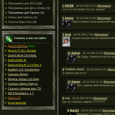
Программы для WC3
[206]
1
FATER
[
Материал
]
(04.08.2009 22:57)
Программы для Доты (Dota)
[74]
что то я не понял это тут зачем?
Программы для Гарены
[48]
Скины для Гарены
[12]
2
Admin
[
Материал
]
(05.08.2009 10:50)
Просто много пользователей при
Garena Super Exp
[30]
3
Sivik
[
Материал
]
(06.08.2009 17:59)
Скачать у нас на сайте
только лучше после обновлений
Дота 6.83d Rus
New!
Дота 6.77 AI с ботами
12
Admin
[
Матери
(02.10.2009 22:20)
DotA 6.86 AI CN FINAL
Да, буду стараться после к
DotA v6.80c AI
DotA v6.81b AI 1.2.0 Rev 3
4
TAMERLANUS
[
Мате
KaelKey 2.0 | InvokerKey
(09.08.2009 02:02)
а гарена хак есть?
Скачать Wckey
Модель Arthas Lich King
13
Admin
[
Матери
(02.10.2009 22:21)
Скачать Карты Наруто
Нет, гарена-хаки больше на
Скачать сборник карт TD
WC3 Assistant v. 1.7
Патч 1.27
5
edg
[
Материал
]
(23.08.2009 09:53)
как тут скачать гарену ????????
Iccup launcher
6
Warik3
[
Материа
(28.08.2009 15:28)
Ахахаха! 2 ссылки стоят! он 