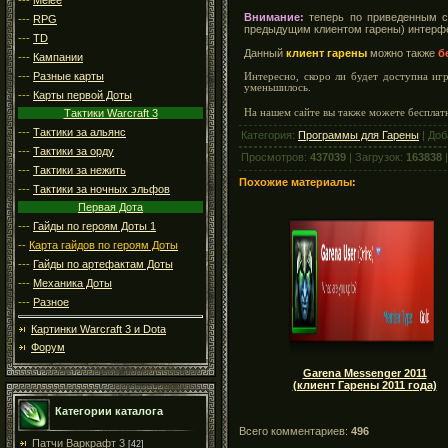
Внимание:
теперь по приведенным 
---
RPG
предыдущим клиентом гарены) интерф
---
TD
Данный
клиент гарены
можно также
б
---
Кампании
---
Разные карты
Интересно, скоро ли будет доступна иг
уменьшилось.
---
Карты первой Доты
На нашем сайте вы также можете бесплатн
Тактики Warcraft 3
---
Тактики за альянс
Категория:
Программы для Гарены
| Доб
---
Тактики за орду
Просмотров:
437039
| Загрузок:
163838
|
---
Тактики за нежить
Похожие материалы:
---
Тактики за ночных эльфов
Первая Дота
---
Гайды по героям Доты 1
--
Карта гайдов по героям Доты
---
Гайды по артефактам Доты
---
Механика Доты
---
Разное
Картинки Warcraft 3 и Dota
Форум
Garena Messenger 2011
(клиент Гарены 2011 года)
Категории каталога
Всего комментариев:
496
Патчи Варкрафт 3
[42]