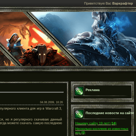
Приветствую Вас
Варкрафтер
Реклама
04.08.2009, 16:26
лярного клиента для игр в Warcraft 3,
Последние новости на сайте
ся, но я регулярного скачиваю данный
сегда можете скачать самую последнюю
Нашему сайту 19 лет!
(
14
)
Несколько косплеев из известных
игр
(
0
)