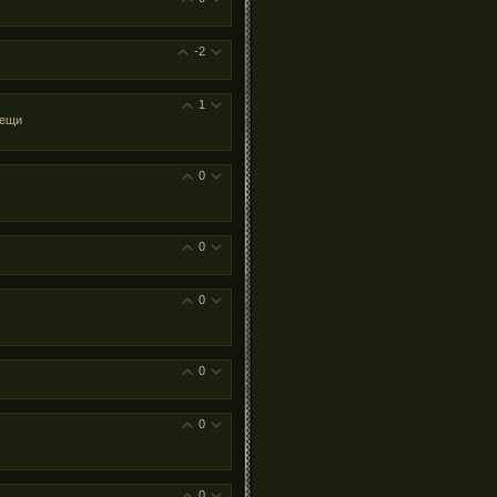
-2
1
вещи
0
0
0
0
0
0