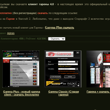
ссылкам вы скачаете
клиент гарены 4.0
- в настоящее время это официальный к
ейсом.
есплатно
(
без регистрации
)
скачать
по следующим ссылке:
ра на
Гарене
в Starcraft 2. Любопытно, что даже с выходом Старкрафт 2 количество и
Garena Plus скачать
о скачать новый клиент для Гарены -
авил:
Admin
 Комментарии:
496
| Рейтинг:
4.0
/
306
|
Garena Plus - новый garena
Garena Classic (Старая
Гарена + скачать
client - скачать бесплатно
гарена)