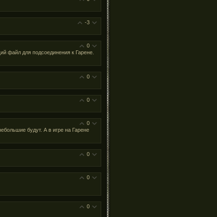
-3
0
ий файл для подсоединения к Гарене.
0
0
0
небольшие будут. А в игре на Гарене
0
0
0