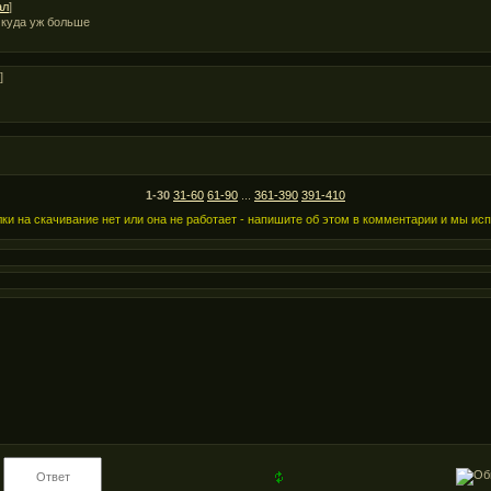
ал
]
 куда уж больше
]
1-30
31-60
61-90
...
361-390
391-410
ки на скачивание нет или она не работает - напишите об этом в комментарии и мы ис