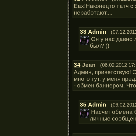
Еах!Наконецто патч с
неработают....
33
Admin
(07.12.201
Он у нас давно 
был? ))
34
Jean
(06.02.2012 17:
Админ, приветствую! С
много тут, у меня пр
- обмен баннером. Чт
35
Admin
(06.02.201
Насчет обмена 
личные сообще