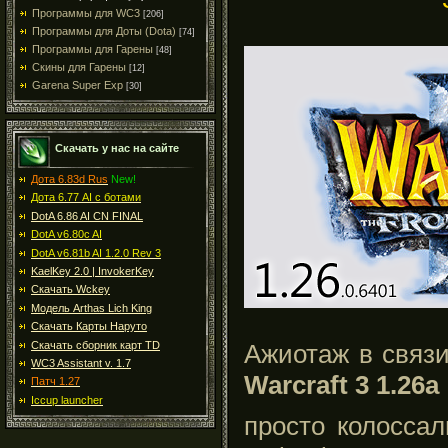
Программы для WC3
[206]
Программы для Доты (Dota)
[74]
Программы для Гарены
[48]
Скины для Гарены
[12]
Garena Super Exp
[30]
Скачать у нас на сайте
Дота 6.83d Rus
New!
Дота 6.77 AI с ботами
DotA 6.86 AI CN FINAL
DotA v6.80c AI
DotA v6.81b AI 1.2.0 Rev 3
KaelKey 2.0 | InvokerKey
Скачать Wckey
Модель Arthas Lich King
Скачать Карты Наруто
Скачать сборник карт TD
Ажиотаж в связ
WC3 Assistant v. 1.7
Warcraft 3 1.26a
Патч 1.27
Iccup launcher
просто колоссал