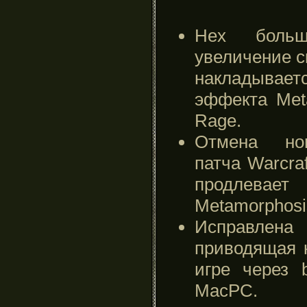
Hex боль
увеличение с
накладывае
эффекта Met
Rage.
Отмена нов
патча Warcra
продлева
Metamorphosi
Исправлена
приводящая 
игре через b
MacPC.