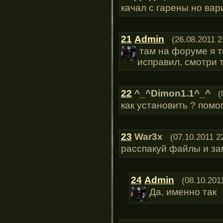
качал с гарены но вар
21
Admin
(26.08.2011 2
там на форуме я т
исправил, смотри 
22
^_^Dimon1.1^_^
(
как установить ? помо
23
War3x
(07.10.2011 2
расспакуй файлы и зам
24
Admin
(08.10.201
Да, именно так