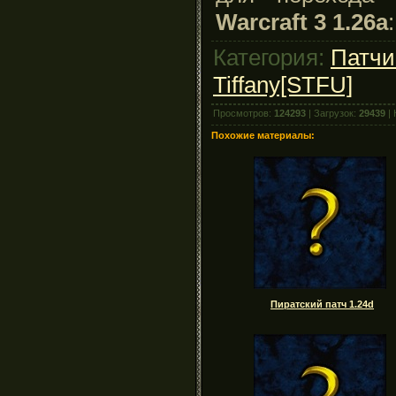
Warcraft 3 1.26a
:
Категория:
Патчи
Tiffany[STFU]
Просмотров:
124293
| Загрузок:
29439
| 
Похожие материалы:
Пиратский патч 1.24d