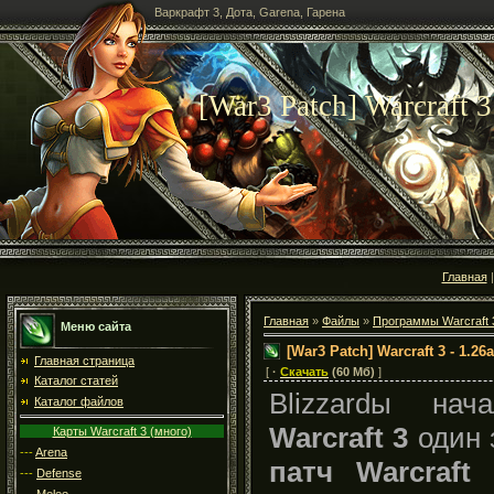
Варкрафт 3, Дота, Garena, Гарена
[War3 Patch] Warcraft 3
Главная
Главная
»
Файлы
»
Программы Warcraft 
Меню сайта
[War3 Patch] Warcraft 3 - 1.2
Главная страница
[
·
Скачать
(60 Мб)
]
Каталог статей
Blizzardы на
Каталог файлов
Warcraft 3
один 
Карты Warcraft 3 (много)
---
Arena
патч Warcraft 
---
Defense
---
Melee