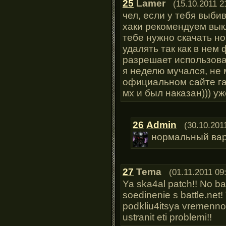
25
Lamer
(15.10.2011 2
чел, если у тебя выби
хаки рекомендуем выкл
тебе нужно скачать н
удалять так как в нем
разрешает использова
я неделю мучался, не 
официальном сайте га
мх и был наказан))) у
26
Admin
(30.10.201
нормальный вар
27
Tema
(01.11.2011 09
Ya ska4al patch!! No b
soedinenie s battle.net!
podkliu4itsya vremenno 
ustranit eti problemi!!