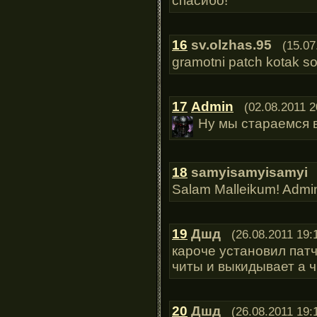
спасибо!
16
sv.olzhas.95
(15.07
gramotni patch kotak so
17
Admin
(02.08.2011 2
Ну мы стараемся в
18
samyisamyisamyi
Salam Malleikum! Admi
19
Дшд
(26.08.2011 19:
кароче установил патч
читы и выкидывает а ч
20
Дшд
(26.08.2011 19: