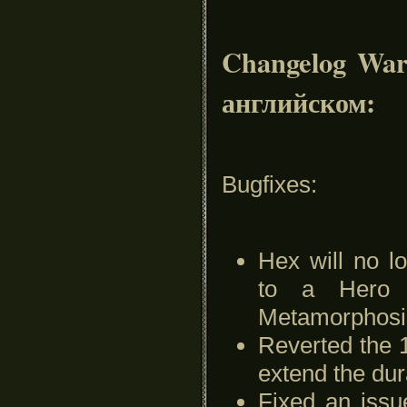
Changelog Warc
английском:
Bugfixes:
Hex will no l
to a Hero 
Metamorphosis
Reverted the 1
extend the du
Fixed an iss