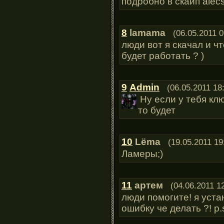
подробно в скайп alecs
8
lamama
(06.05.2011 0
люди вот я скачал и чт
будет работать ? )
9
Admin
(06.05.2011 18
Ну если у тебя кл
то будет
10
Lёma
(19.05.2011 19
Ламеры;)
11
артем
(04.06.2011 1
люди помогите! я уста
ошибку че делать ?! p