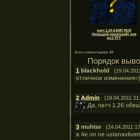
патч 1.24.4.6387 RUS
(большой пиратский) для
wc3 TFT
Всего комментариев:
57
Порядок выво
1
blackhold
(19.04.201
отличное изменения=)
2
Admin
(19.04.2011 21
Да, патч 1.26 обе
3
muhtar
(24.04.2011 17
a 4e on ne ustanavlivet