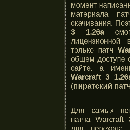
момент написани
материала па
скачивания. Поэ
3 1.26a
смогу
лицензионной 
только патч
War
общем доступе о
сайте, а име
Warcraft 3 1.26
(
пиратский патч 
Для самых нет
патча Warcraft 
для переход