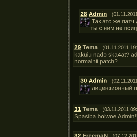
28
Admin
(01.11.201
Так это же патч
ты с ним не пои
29
Tema
(01.11.2011 19
kakuiu nado ska4at? ad
normalnii patch?
30
Admin
(02.11.201
лицензионный п
31
Tema
(03.11.2011 09
Spasiba bolwoe Admin!
32
FreemaN
(07.12.201