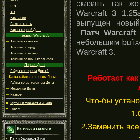
сказать так ж
---
RPG
Warcraft 3 1.2
---
TD
---
Кампании
выпущен нов
---
Разные карты
---
Карты первой Доты
Патч Warcraft 
Тактики Warcraft 3
небольшим bufix
---
Тактики за альянс
---
Тактики за орду
Warcraft 3.
---
Тактики за нежить
---
Тактики за ночных эльфов
Первая Дота
---
Гайды по героям Доты 1
Работает как
--
Карта гайдов по героям Доты
---
Гайды по артефактам Доты
---
Механика Доты
---
Разное
Что-бы устано
Картинки Warcraft 3 и Dota
Форум
1.
2.Заменить все
Категории каталога
Патчи Варкрафт 3
[42]