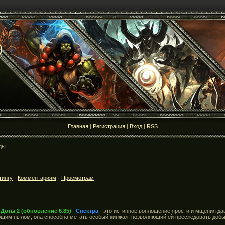
)
Главная
|
Регистрация
|
Вход
|
RSS
ды
тингу
·
Комментариям
·
Просмотрам
я
Доты 2 (обновление 6.85)
.
Спектра
- это истинное воплощение ярости и мщения да
ющим пылом, она способна метать особый кинжал, позволяющий ей преследовать добы