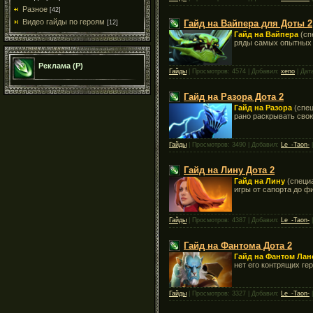
Разное
[42]
Видео гайды по героям
Гайд на Вайпера для Доты 2
[12]
Гайд на Вайпера
(сп
ряды самых опытных 
Реклама (Р)
Гайды
| Просмотров: 4574 | Добавил:
xeno
| Дат
Гайд на Разора Дота 2
Гайд на Разора
(спец
рано раскрывать свою
Гайды
| Просмотров: 3490 | Добавил:
Le_-Taon-
|
Гайд на Лину Дота 2
Гайд на Лину
(специа
игры от сапорта до фи
Гайды
| Просмотров: 4387 | Добавил:
Le_-Taon-
|
Гайд на Фантома Дота 2
Гайд на Фантом Ла
нет его контрящих ге
Гайды
| Просмотров: 3327 | Добавил:
Le_-Taon-
|