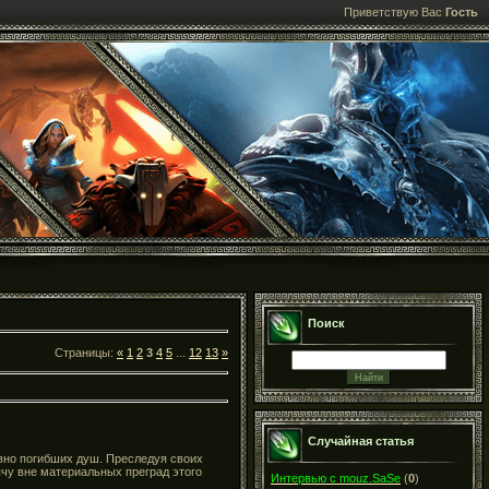
Приветствую Вас
Гость
Поиск
Страницы:
«
1
2
3
4
5
...
12
13
»
Случайная статья
вно погибших душ. Преследуя своих
чу вне материальных преград этого
Интервью с mouz.SaSe
(
0
)