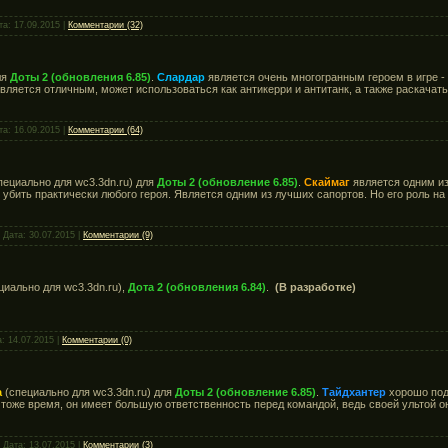
та:
17.09.2015
|
Комментарии (32)
ля
Доты 2 (обновления 6.85)
.
Слардар
является очень многогранным героем в игре - 
является отличным, может использоваться как антикерри и антитанк, а также раскачат
та:
16.09.2015
|
Комментарии (64)
пециально для wc3.3dn.ru) для
Доты 2 (обновление 6.85)
.
Скаймаг
является одним из
убить практически любого героя. Является одним из лучших сапортов. Но его роль на
 Дата:
30.07.2015
|
Комментарии (9)
циально для wc3.3dn.ru),
Дота 2 (обновления 6.84)
.
(В разработке)
а:
14.07.2015
|
Комментарии (0)
а
(специально для wc3.3dn.ru) для
Доты 2 (обновление 6.85)
.
Тайдхантер
хорошо подх
в тоже время, он имеет большую ответственность перед командой, ведь своей ультой 
 Дата:
13.07.2015
|
Комментарии (3)