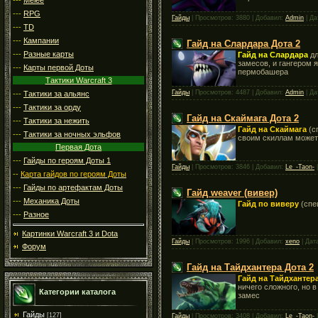
---
RPG
Гайды
| Просмотров: 3880 | Добавил:
Admin
| Да
---
TD
---
Кампании
Гайд на Слардара Дота 2
---
Разные карты
Гайд на Слардара
д
замесов, и гангером 
---
Карты первой Доты
пермобашера
Тактики Warcraft 3
Гайды
| Просмотров: 4487 | Добавил:
Admin
| Да
---
Тактики за альянс
---
Тактики за орду
Гайд на Скаймага Дота 2
---
Тактики за нежить
Гайд на Скаймага
(с
---
Тактики за ночных эльфов
своим скиллам может 
Первая Дота
---
Гайды по героям Доты 1
Гайды
| Просмотров: 3846 | Добавил:
Le_-Taon-
|
--
Карта гайдов по героям Доты
---
Гайды по артефактам Доты
Гайд weaver (вивер)
---
Механика Доты
Г
айд по виверу
(спе
---
Разное
Картинки Warcraft 3 и Dota
Гайды
| Просмотров: 1996 | Добавил:
xeno
| Дат
Форум
Гайд на Тайдхантера Дота 2
Гайд на Тайдхантер
ничего сложного, но 
Категории каталога
замес
Гайды
[127]
Гайды
| Просмотров: 3408 | Добавил:
Le_-Taon-
|