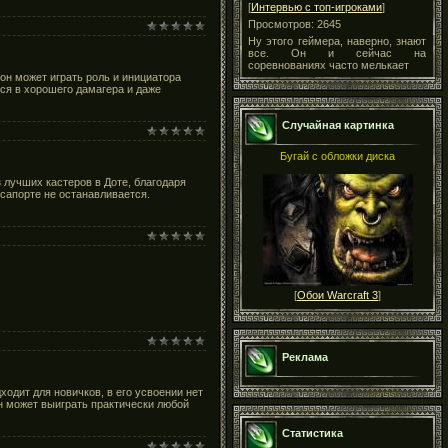
[
Интервью с топ-игроками
]
Просмотров: 2645
Ну этого геймера, наверно, знают
все. Он и сейчас на
соревнованиях часто мелькает
он может играть роль и инициатора
ься в хорошего дамагера и даже
Случайная картинка
Бугай с обложки диска
 лучших кастеров в Доте, благодаря
 сапорте не останавливается.
[
Обои Warcraft 3
]
Реклама
одит для новичков, в его усвоении нет
он может выиграть практически любой
Статистика