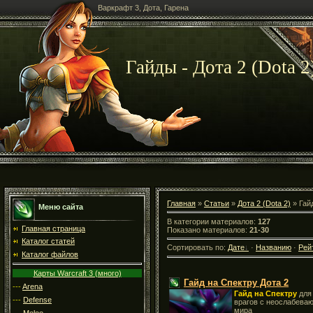
Варкрафт 3, Дота, Гарена
Гайды - Дота 2 (Dota 2
Главная
»
Статьи
»
Дота 2 (Dota 2)
» Гай
Меню сайта
В категории материалов:
127
Главная страница
Показано материалов:
21-30
Каталог статей
Сортировать по:
Дате
·
Названию
·
Рей
Каталог файлов
Карты Warcraft 3 (много)
Гайд на Спектру Дота 2
---
Arena
Гайд на Спектру
дл
---
Defense
врагов с неослабева
мира
---
Melee