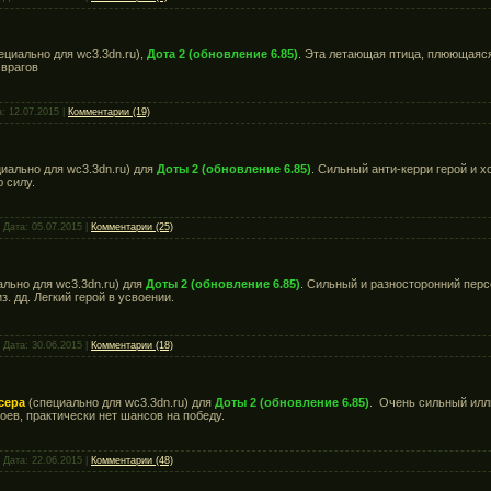
ециально для wc3.3dn.ru),
Дота 2 (обновление 6.85)
. Эта летающая птица, плюющаяся
врагов
а:
12.07.2015
|
Комментарии (19)
иально для wc3.3dn.ru) для
Доты 2 (обновление 6.85)
. Сильный анти-керри герой и 
 силу.
 Дата:
05.07.2015
|
Комментарии (25)
льно для wc3.3dn.ru) для
Доты 2 (обновление 6.85)
. Сильный и разносторонний пер
з. дд. Легкий герой в усвоении.
 Дата:
30.06.2015
|
Комментарии (18)
нсера
(специально для wc3.3dn.ru) для
Доты 2 (обновление 6.85)
. Очень сильный иллю
роев, практически нет шансов на победу.
 Дата:
22.06.2015
|
Комментарии (48)