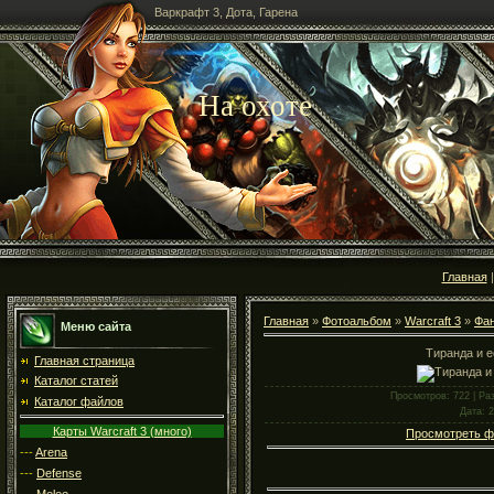
Варкрафт 3, Дота, Гарена
На охоте
Главная
Главная
»
Фотоальбом
»
Warcraft 3
»
Фан
Меню сайта
Тиранда и е
Главная страница
Каталог статей
Просмотров
: 722 |
Ра
Каталог файлов
Дата
: 
Карты Warcraft 3 (много)
Просмотреть ф
---
Arena
---
Defense
---
Melee