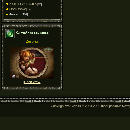
Из игры Warcraft 3
[95]
Обои WoW
[194]
Фан арт
[102]
Случайная картинка
Девочка
[
Обои WoW
]
Copyright wc3.3dn.ru © 2008-2026 (Копирование мат