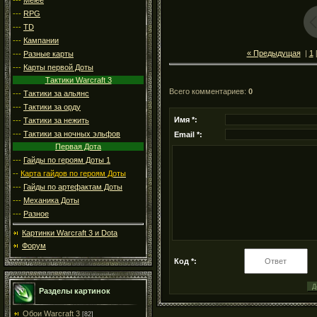
---
RPG
---
TD
---
Кампании
« Предыдущая
|
1
---
Разные карты
---
Карты первой Доты
Тактики Warcraft 3
Всего комментариев
:
0
---
Тактики за альянс
---
Тактики за орду
Имя *:
---
Тактики за нежить
---
Тактики за ночных эльфов
Email *:
Первая Дота
---
Гайды по героям Доты 1
--
Карта гайдов по героям Доты
---
Гайды по артефактам Доты
---
Механика Доты
---
Разное
Картинки Warcraft 3 и Dota
Форум
Код *:
Разделы картинок
Обои Warcraft 3
[82]