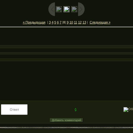
« Предыдущая
|
3
4
5
6
7
[
8
]
9
10
11
12
13
|
Следующая »