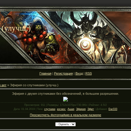
 (улучш.)
Главная
|
Регистрация
|
Вход
|
RSS
 арт
» Эфирия со спутниками (улучш.)
Эфирия с двумя спутниками без обозначений, в большем разрешении.
Просмотров
: 911 |
Размеры
: 1712x1070px/730.9Kb |
Рейтинг
: 4.5/2
Дата
: 01.04.2019 |
Теги
:
спутники
,
космос
,
Ашая
,
Эфирия
,
Эфит
|
Добавил
:
Dar333
Просмотреть фотографию в реальном размере