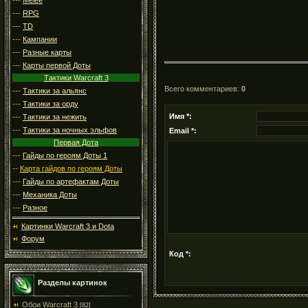
---
RPG
---
TD
---
Кампании
---
Разные карты
---
Карты первой Доты
Тактики Warcraft 3
Всего комментариев
:
0
---
Тактики за альянс
---
Тактики за орду
Имя *:
---
Тактики за нежить
---
Тактики за ночных эльфов
Email *:
Первая Дота
---
Гайды по героям Доты 1
--
Карта гайдов по героям Доты
---
Гайды по артефактам Доты
---
Механика Доты
---
Разное
Картинки Warcraft 3 и Dota
Форум
Код *:
Разделы картинок
Обои Warcraft 3
[82]