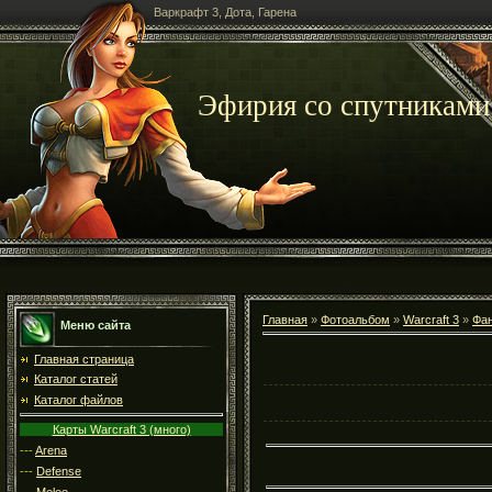
Варкрафт 3, Дота, Гарена
Эфирия со спутниками
Главная
»
Фотоальбом
»
Warcraft 3
»
Фан
Меню сайта
Главная страница
Каталог статей
Каталог файлов
Карты Warcraft 3 (много)
---
Arena
---
Defense
---
Melee