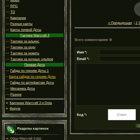
---
RPG
---
TD
---
Кампании
« Предыдущая
|
2
---
Разные карты
---
Карты первой Доты
Тактики Warcraft 3
Всего комментариев
:
0
---
Тактики за альянс
---
Тактики за орду
Имя *:
---
Тактики за нежить
Email *:
---
Тактики за ночных эльфов
Первая Дота
---
Гайды по героям Доты 1
--
Карта гайдов по героям Доты
---
Гайды по артефактам Доты
---
Механика Доты
---
Разное
Картинки Warcraft 3 и Dota
Форум
Код *:
Разделы картинок
Обои Warcraft 3
[82]