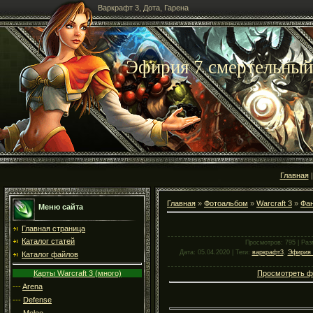
Варкрафт 3, Дота, Гарена
Эфирия 7 смертельный 
Главная
Главная
»
Фотоальбом
»
Warcraft 3
»
Фан
Меню сайта
Главная страница
Каталог статей
Просмотров
: 795 |
Раз
Дата
: 05.04.2020 |
Теги
:
варкрафт3
,
Эфирия 
Каталог файлов
Карты Warcraft 3 (много)
Просмотреть ф
---
Arena
---
Defense
---
Melee