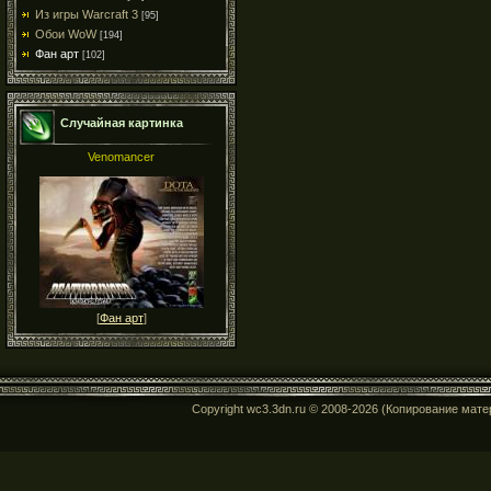
Из игры Warcraft 3
[95]
Обои WoW
[194]
Фан арт
[102]
Случайная картинка
Venomancer
[
Фан арт
]
Copyright wc3.3dn.ru © 2008-2026 (Копирование мат