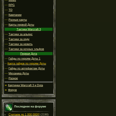
---
RPG
---
TD
---
Кампании
---
Разные карты
---
Карты первой Доты
Тактики Warcraft 3
---
Тактики за альянс
---
Тактики за орду
---
Тактики за нежить
---
Тактики за ночных эльфов
Первая Дота
---
Гайды по героям Доты 1
--
Карта гайдов по героям Доты
---
Гайды по артефактам Доты
---
Механика Доты
---
Разное
Картинки Warcraft 3 и Dota
Форум
Последнее на форуме
Считаем до 1 000 000!!!
(2190)