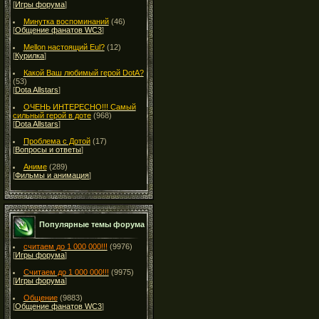
[
Игры форума
]
Минутка воспоминаний
(46)
[
Общение фанатов WC3
]
Mellon настоящий Eul?
(12)
[
Курилка
]
Какой Ваш любимый герой DotA?
(53)
[
Dota Allstars
]
ОЧЕНЬ ИНТЕРЕСНО!!! Самый
сильный герой в доте
(968)
[
Dota Allstars
]
Проблема с Дотой
(17)
[
Вопросы и ответы
]
Аниме
(289)
[
Фильмы и анимация
]
Популярные темы форума
считаем до 1 000 000!!!
(9976)
[
Игры форума
]
Считаем до 1 000 000!!!
(9975)
[
Игры форума
]
Общение
(9883)
[
Общение фанатов WC3
]