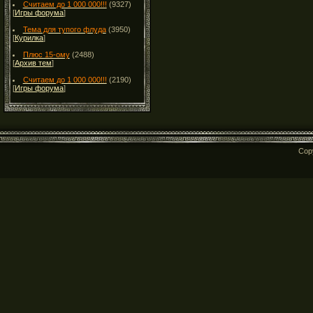
Считаем до 1 000 000!!!
(9327)
[
Игры форума
]
Тема для тупого флуда
(3950)
[
Курилка
]
Плюс 15-ому
(2488)
[
Архив тем
]
Считаем до 1 000 000!!!
(2190)
[
Игры форума
]
Cop