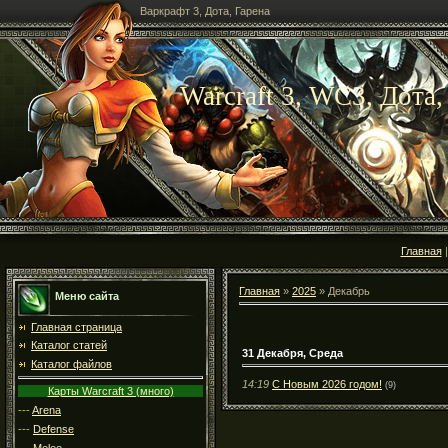
Варкрафт 3, Дота, Гарена
Warcraft 3, WC3, Дота,
Главная
Главная
»
2025
»
Декабрь
Меню сайта
Главная страница
Каталог статей
31 Декабря, Среда
Каталог файлов
14:19
С Новым 2026 годом!
(9)
Карты Warcraft 3 (много)
---
Arena
---
Defense
---
Melee