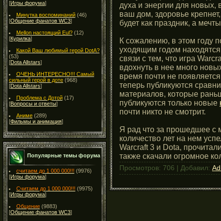
[
Игры форума
]
духа и энергии для новых, 
ваш дом, здоровье крепнет,
Минутка воспоминаний
(46)
[
Общение фанатов WC3
]
будет как праздник, а мечт
Mellon настоящий Eul?
(12)
[
Курилка
]
К сожалению, в этом году 
уходящим годом находятся 
Какой Ваш любимый герой DotA?
(53)
связи с тем, что игра Warcr
[
Dota Allstars
]
вдохнуть в нее много новых
ОЧЕНЬ ИНТЕРЕСНО!!! Самый
время почти не появляется 
сильный герой в доте
(968)
теперь публикуются сравни
[
Dota Allstars
]
материалов, которые раньш
Проблема с Дотой
(17)
публикуются только новые
[
Вопросы и ответы
]
почти никто не смотрит.
Аниме
(289)
[
Фильмы и анимация
]
Я рад что за прошедшее с 
количество лет на нем усп
Warcraft 3 и Dota, прочита
также скачали огромное ко
Популярные темы форума
Просмотров: 706 | Добавил:
Ad
считаем до 1 000 000!!!
(9976)
[
Игры форума
]
Считаем до 1 000 000!!!
(9975)
[
Игры форума
]
Общение
(9883)
[
Общение фанатов WC3
]