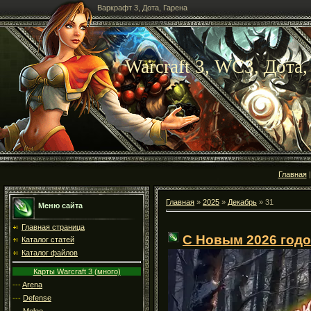
Варкрафт 3, Дота, Гарена
Warcraft 3, WC3, Дота,
Главная
Главная
»
2025
»
Декабрь
»
31
Меню сайта
Главная страница
С Новым 2026 годо
Каталог статей
Каталог файлов
Карты Warcraft 3 (много)
---
Arena
---
Defense
---
Melee