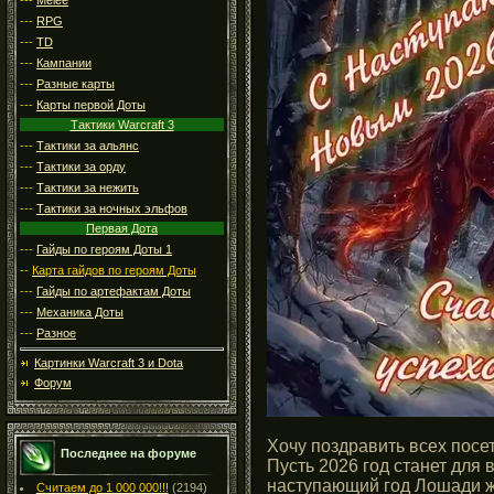
---
RPG
---
TD
---
Кампании
---
Разные карты
---
Карты первой Доты
Тактики Warcraft 3
---
Тактики за альянс
---
Тактики за орду
---
Тактики за нежить
---
Тактики за ночных эльфов
Первая Дота
---
Гайды по героям Доты 1
--
Карта гайдов по героям Доты
---
Гайды по артефактам Доты
---
Механика Доты
---
Разное
Картинки Warcraft 3 и Dota
Форум
Хочу поздравить всех посе
Последнее на форуме
Пусть 2026 год станет для 
наступающий год Лошади ж
Считаем до 1 000 000!!!
(2194)