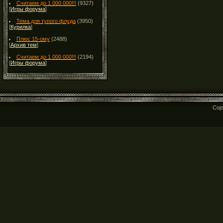
Считаем до 1 000 000!!!
(9327)
[
Игры форума
]
Тема для тупого флуда
(3950)
[
Курилка
]
Плюс 15-ому
(2488)
[
Архив тем
]
Считаем до 1 000 000!!!
(2194)
[
Игры форума
]
Cop