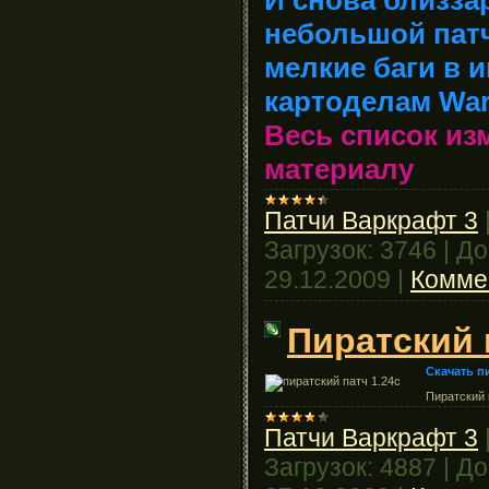
небольшой патч
мелкие баги в и
картоделам Warc
Весь список из
материалу
Патчи Варкрафт 3
Загрузок:
3746
|
До
29.12.2009
|
Комме
Пиратский 
Скачать пи
Пиратский 
Патчи Варкрафт 3
Загрузок:
4887
|
До