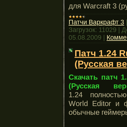
для Warcraft 3 (
Патчи Варкрафт 3
Загрузок:
11029
|
Д
05.08.2009
|
Комме
Патч 1.24 R
(Русская в
Скачать патч 1
(Русская верс
1.24 полность
World Editor и 
обычные геймеры