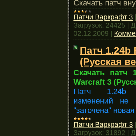
Скачать патч вну
Патчи Варкрафт 3
Загрузок:
24425
|
Д
02.12.2009
|
Комме
Патч 1.24b 
(Русская в
Скачать патч 1
Warcraft 3 (Русс
Патч 1.24b 
изменений не 
"заточена" новая 
Патчи Варкрафт 3
Загрузок:
31892
|
Д