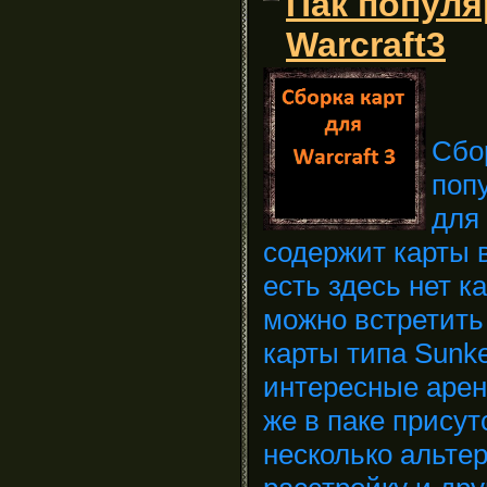
Пак популя
Warcraft3
Сбо
поп
для 
содержит карты 
есть здесь нет к
можно встретить
карты типа Sunke
интересные арен
же в паке присут
несколько альте