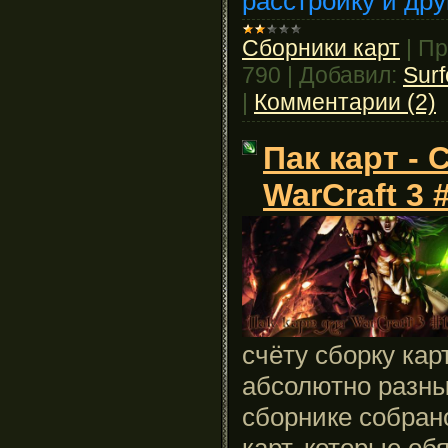
расстройку и дру
Сборники карт
|
Пр
790
|
Добавил:
Sur
|
Комментарии (2)
Пак карт - 
WarCraft 3 
счёту сборку кар
абсолютно разны
сборнике собран
карт, которые об