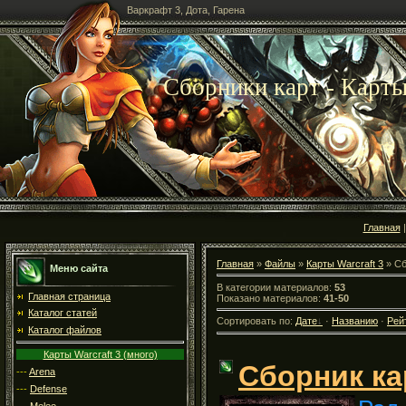
Варкрафт 3, Дота, Гарена
Сборники карт - Карты
Главная
Главная
»
Файлы
»
Карты Warcraft 3
» Сб
Меню сайта
В категории материалов:
53
Главная страница
Показано материалов:
41-50
Каталог статей
Сортировать по:
Дате
·
Названию
·
Рей
Каталог файлов
Карты Warcraft 3 (много)
Сборник ка
---
Arena
---
Defense
---
Melee