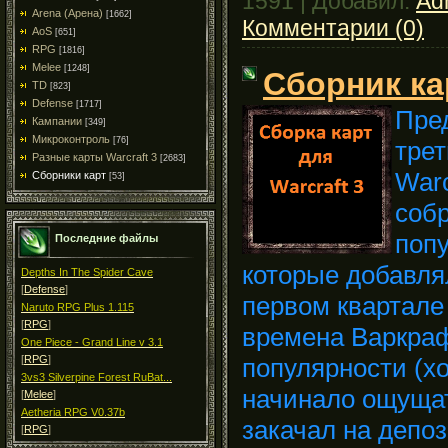
1591
|
Добавил:
Ad
Arena (Арена)
[1662]
Комментарии (0)
AoS
[651]
RPG
[1816]
Melee
[1248]
Сборник ка
TD
[823]
Defense
[1717]
Пре
Кампании
[349]
Микроконтроль
[76]
трет
Разные карты Warcraft 3
[2683]
Warc
Сборники карт
[53]
соб
попу
Последние файлы
которые добавля
Depths In The Spider Cave
[
Defense
]
первом квартале 
Naruto RPG Plus 1.115
[
RPG
]
времена Варкраф
One Piece - Grand Line v 3.1
популярности (хо
[
RPG
]
3vs3 Silverpine Forest RuBat...
начинало ощущат
[
Melee
]
Aetheria RPG V0.37b
закачал на депоз
[
RPG
]