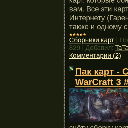
вам. Все эти кар
Интернету (Гарен
также и одному с
Сборники карт
|
Пр
829
|
Добавил:
TaT
Комментарии (2)
Пак карт - 
WarCraft 3 
счёту сборку кар