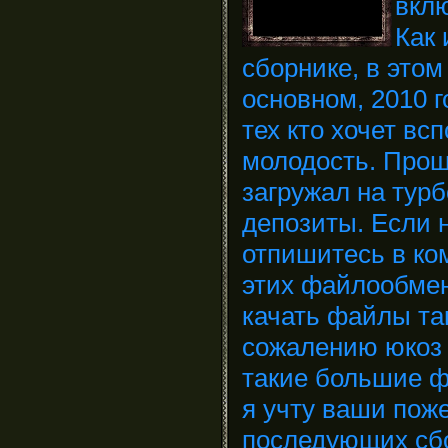
вклю
Как
сборнике, в этом
основном, 2010 го
тех кто хочет вс
молодость. Прош
загружал на турб
депозиты. Если 
отпишитесь в ком
этих файлообме
качать файлы так
сожалению юкоз 
такие большие ф
я учту ваши пож
последующих сбо