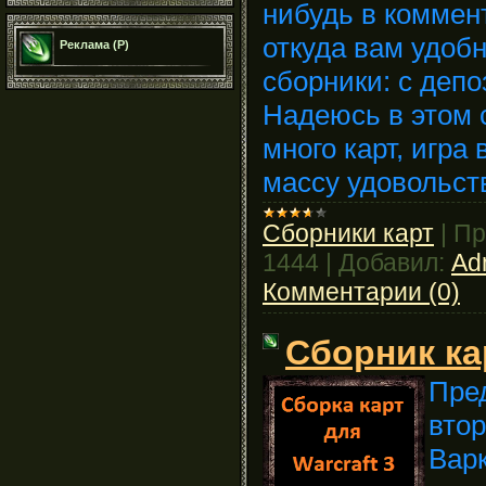
нибудь в коммен
откуда вам удоб
Реклама (Р)
сборники: с депо
Надеюсь в этом 
много карт, игра
массу удовольст
Сборники карт
|
Пр
1444
|
Добавил:
Ad
Комментарии (0)
Сборник ка
Пре
втор
Варк