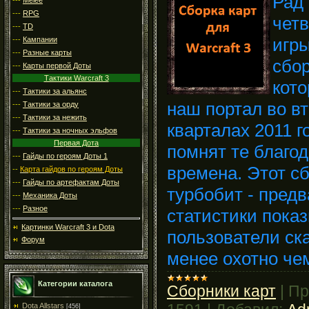
Рад 
---
RPG
четв
---
TD
игр
---
Кампании
---
Разные карты
сбор
---
Карты первой Доты
Тактики Warcraft 3
кот
---
Тактики за альянс
наш портал во в
---
Тактики за орду
---
Тактики за нежить
кварталах 2011 г
---
Тактики за ночных эльфов
Первая Дота
помнят те благо
---
Гайды по героям Доты 1
времена. Этот сб
--
Карта гайдов по героям Доты
---
Гайды по артефактам Доты
турбобит - пред
---
Механика Доты
---
Разное
статистики показ
Картинки Warcraft 3 и Dota
пользователи ск
Форум
менее охотно чем
Категории каталога
Сборники карт
|
Пр
Dota Allstars
[456]