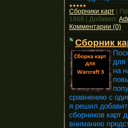
Сборники карт
|
Пр
1868
|
Добавил:
Ad
Комментарии (0)
Сборник ка
Поск
для 
на 
пов
поп
сравнению с оди
я решил добавит
сборников карт 
вниманию предс