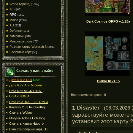
Arena (Арена)
[1662]
AoS
[651]
RPG
[1812]
Melee
[1246]
Dark Cosmos ORPG v:1.28a
TD
[821]
Defense
[1716]
Кампании
[349]
Микроконтроль
[76]
Разные карты Warcraft 3
[2683]
Сборники карт
[53]
Скачать у нас на сайте
Дота 6.83d Rus
New!
Diablo III v1.15
Дота 6.77 AI с ботами
DotA 6.86 AI CN FINAL
Всего комментариев:
6
DotA v6.80c AI
DotA v6.81b AI 1.2.0 Rev 3
1
Disaster
(06.03.2026 
KaelKey 2.0 | InvokerKey
Скачать Wckey
здравствуйте можете 
Модель Arthas Lich King
установит этот карту 
Скачать Карты Наруто
Скачать сборник карт TD