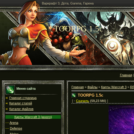
Варкрафт 3, Дота, Garena, Гарена
TOORPG 1.5c
Главная
Главная
»
Файлы
»
Карты Warcraft 3
»
R
Меню сайта
TOORPG 1.5c
Главная страница
[
·
Скачать
(59,23 Мб)
]
Каталог статей
Каталог файлов
Карты Warcraft 3 (много)
---
Arena
---
Defense
---
Melee