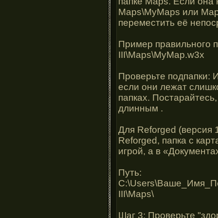
папке Maps. Если она 
Maps\MyMaps или Map
переместить её непос
Пример правильного пут
III\Maps\MyMap.w3x
Проверьте подпапки: И
если они лежат слишк
папках. Постарайтесь
длинным .
Для Reforged (версия 
Reforged, папка с карт
игрой, а в «Документа
Путь:
C:\Users\Ваше_Имя_По
III\Maps\
Шаг 3: Проверьте "здо