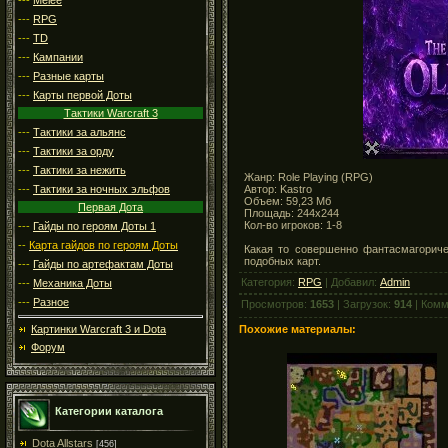
---
RPG
---
TD
---
Кампании
---
Разные карты
---
Карты первой Доты
Тактики Warcraft 3
---
Тактики за альянс
---
Тактики за орду
---
Тактики за нежить
Жанр: Role Playing (RPG)
Автор: Kastro
---
Тактики за ночных эльфов
Объем: 59,23 Мб
Первая Дота
Площадь: 244x244
Кол-во игроков: 1-8
---
Гайды по героям Доты 1
--
Карта гайдов по героям Доты
Какая то совершенно фантасмагориче
подобных карт.
---
Гайды по артефактам Доты
Категория:
RPG
| Добавил:
Admin
---
Механика Доты
---
Разное
Просмотров:
1653
| Загрузок:
914
| Комм
Похожие материалы:
Картинки Warcraft 3 и Dota
Форум
Категории каталога
Dota Allstars
[456]