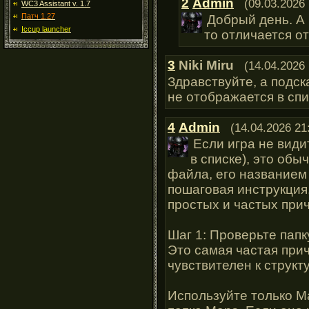
2
Admin
(09.03.2026 
WC3 Assistant v. 1.7
Патч 1.27
Добрый день. А 
Iccup launcher
то отличается от
3
Niki Miru
(14.04.2026 
Здравствуйте, а подск
не отображается в спи
4
Admin
(14.04.2026 21
Если игра не види
в списке), это об
файла, его названием
пошаговая инструкция,
простых и частых при
Шаг 1: Проверьте папк
Это самая частая причи
чувствителен к структ
Используйте только M