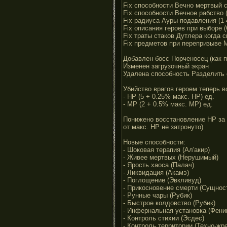
Fix способности Вечно мертвый с
Fix способности Вечное рабство 
Fix радиуса Ауры подавления (1-
Fix описания героев при выборе 
Fix траты стаков Дутлера когда 
Fix предметов при перепризыве 
Добавлен босс Порченосец (как 
Изменен загрузочный экран
Удалена способность Разделить 
Убийство врагов героем теперь в
- HP (5 + 0.25% макс. HP) ед.
- MP (2 + 0.5% макс. MP) ед.
Понижено восстановление HP за 
от макс. HP не затронуто)
Новые способности:
- Шоковая терапия (Ал'акир)
- Живее мертвых (Нерушимый)
- Ярость хаоса (Палач)
- Ликвидация (Акамэ)
- Поглощение (Эвкливуд)
- Прикосновение смерти (Сущнос
- Рунные чары (Рубик)
- Быстрое колдовство (Рубик)
- Инфернальная установка (Фени
- Контроль стихии (Эсдес)
- Контроль территории (Техно-жр