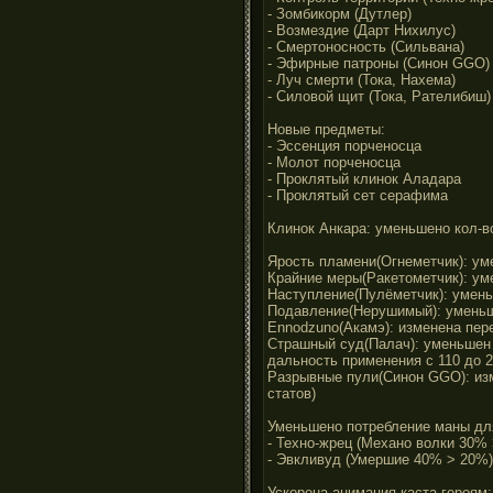
- Зомбикорм (Дутлер)
- Возмездие (Дарт Нихилус)
- Смертоносность (Сильвана)
- Эфирные патроны (Синон GGO)
- Луч смерти (Тока, Нахема)
- Силовой щит (Тока, Рателибиш)
Новые предметы:
- Эссенция порченосца
- Молот порченосца
- Проклятый клинок Аладара
- Проклятый сет серафима
Клинок Анкара: уменьшено кол-во
Ярость пламени(Огнеметчик): уме
Крайние меры(Ракетометчик): уме
Наступление(Пулёметчик): уменьш
Подавление(Нерушимый): уменьше
Ennodzuno(Акамэ): изменена пере
Страшный суд(Палач): уменьшен 
дальность применения с 110 до 
Разрывные пули(Синон GGO): изм
статов)
Уменьшено потребление маны дл
- Техно-жрец (Механо волки 30%
- Эвкливуд (Умершие 40% > 20%)
Ускорена анимация каста героям: