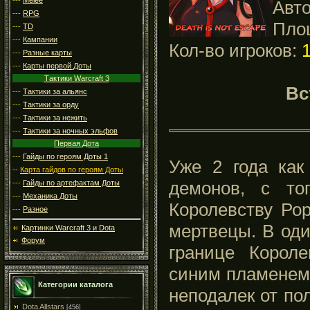
Авт
---
RPG
Пло
---
TD
---
Кампании
Кол-во игроков:
---
Разные карты
---
Карты первой Доты
Тактики Warcraft 3
Вс
---
Тактики за альянс
---
Тактики за орду
---
Тактики за нежить
---
Тактики за ночных эльфов
Первая Дота
---
Гайды по героям Доты 1
Уже 2 года как
--
Карта гайдов по героям Доты
демонов, с то
---
Гайды по артефактам Доты
---
Механика Доты
Королевству Ро
---
Разное
мертвецы. В оди
Картинки Warcraft 3 и Dota
Форум
границе Короле
синим пламенем,
Категории каталога
неподалек от по
Dota Allstars
[456]