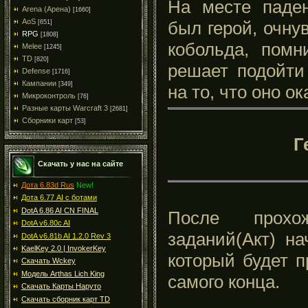
На месте паден
Arena (Арена)
[1660]
AoS
был герой, очну
[651]
RPG
[1808]
кобольда, пом
Melee
[1245]
TD
[820]
решает подойти
Defense
[1716]
Кампании
[349]
на то, что оно о
Микроконтроль
[76]
Разные карты Warcraft 3
[2681]
Сборники карт
[53]
Г
Скачать у нас на сайте
Дота 6.83d Rus
New!
Дота 6.77 AI с ботами
DotA 6.86 AI CN FINAL
После прохо
DotA v6.80c AI
заданий(Акт) на
DotA v6.81b AI 1.2.0 Rev 3
KaelKey 2.0 | InvokerKey
который будет п
Скачать Wckey
Модель Arthas Lich King
самого конца.
Скачать Карты Наруто
Скачать сборник карт TD