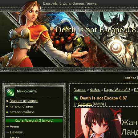
Варкрафт 3, Дота, Garena, Гарена
Death is not Escape 0.8
Главная
Главная
»
Файлы
»
Карты Warcraft 3
»
R
Меню сайта
Death is not Escape 0.87
Главная страница
[
·
Скачать
(68MB)
]
Каталог статей
Каталог файлов
Жан
Карты Warcraft 3 (много)
---
Arena
Лан
---
Defense
---
Melee