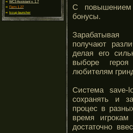
WC3 Assistant v. 1.7
С повышением 
Патч 1.27
Iccup launcher
бонусы.
Зарабатывая 
получают разл
делая его силь
выборе героя
любителям гринд
Система save-l
сохранять и за
процес в разны
время игрокам
достаточно вве