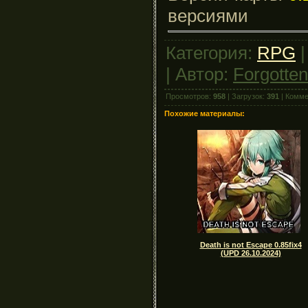
версиями
Категория:
RPG
|
| Автор:
Forgotte
Просмотров:
958
| Загрузок:
391
| Комме
Похожие материалы:
Death is not Escape 0.85fix4
(UPD 26.10.2024)