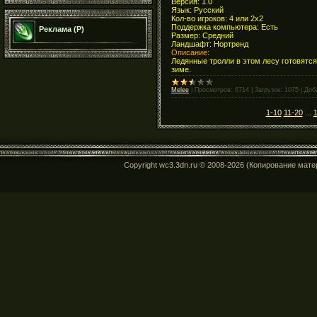
Версия: 1.0
Язык: Русский
Кол-во игроков: 4 или 2х2
Поддержка компьютера: Есть
Реклама (Р)
Размер: Средний
Ландшафт: Нортренд
Описание:
Ледянные тролли в этом лесу готовятся
зиме.
Melee
|
Просмотров:
6714
|
Загрузок:
1075
|
Доб
1-10
11-20
...
Copyright wc3.3dn.ru © 2008-2026 (Копирование мат