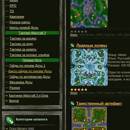
---
RPG
---
TD
---
Кампании
---
Разные карты
---
Карты первой Доты
Тактики Warcraft 3
Melee
|
Просмотров:
6069
|
Загрузок:
1291
|
Доб
---
Тактики за альянс
---
Тактики за орду
Ледяные холмы
---
Тактики за нежить
---
Тактики за ночных эльфов
Жанр: Melee
Язык: Русски
Первая Дота
Количество иг
Размер: 430 К
---
Гайды по героям Доты 1
--
Карта гайдов по героям Доты
Орки по осени
побывав в гос
---
Гайды по артефактам Доты
праздник, и в
---
Механика Доты
---
Разное
Melee
|
Просмотров:
7342
|
Загрузок:
2980
|
Доб
Картинки Warcraft 3 и Dota
Форум
Таинственный артефакт
Категории каталога
Dota Allstars
[456]