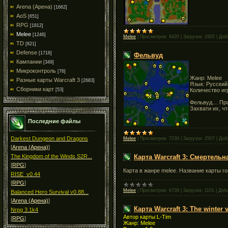
Arena (Арена)
[1662]
AoS
[651]
RPG
[1812]
Melee
[1246]
Melee
|
Просмотров:
8420
|
Загрузок:
3305
|
Доб
TD
[821]
Defense
[1716]
Фельвуд
Кампании
[349]
Микроконтроль
[76]
Жанр: Melee
Разные карты Warcraft 3
[2683]
Язык: Русски
Сборники карт
Количество иг
[53]
Фельвуд… Про
Захвати их, ч
Последние файлы
Darkest Dungeon and Dragons
Melee
|
Просмотров:
7230
|
Загрузок:
2507
|
Доб
[
Arena (Арена)
]
Карта Warcraft 3: Смертельн
The Kingdom of the Winds S2R...
[
RPG
]
Карта в жанре melee. Название карты го
RISE_v0.44
[
RPG
]
Melee
|
Просмотров:
6738
|
Загрузок:
1101
|
Доб
Balanced Hero Survival v0.88...
[
Arena (Арена)
]
Карта Warcraft 3: The winter v
Nrpg 3.1k4
Автор карты:L-Tim
[
RPG
]
Жанр: Melee