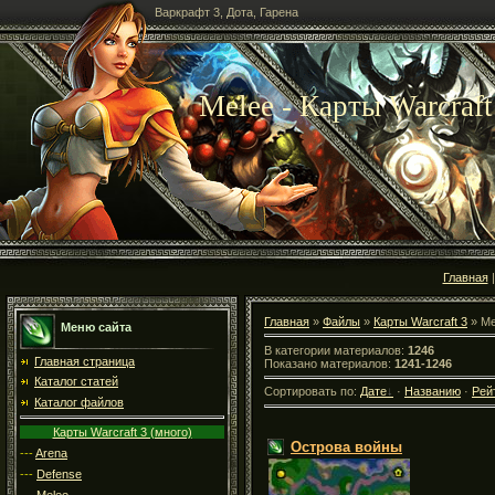
Варкрафт 3, Дота, Гарена
Melee - Карты Warcraft
Главная
Главная
»
Файлы
»
Карты Warcraft 3
» Me
Меню сайта
В категории материалов:
1246
Главная страница
Показано материалов:
1241-1246
Каталог статей
Сортировать по:
Дате
·
Названию
·
Рей
Каталог файлов
Карты Warcraft 3 (много)
Острова войны
---
Arena
---
Defense
---
Melee